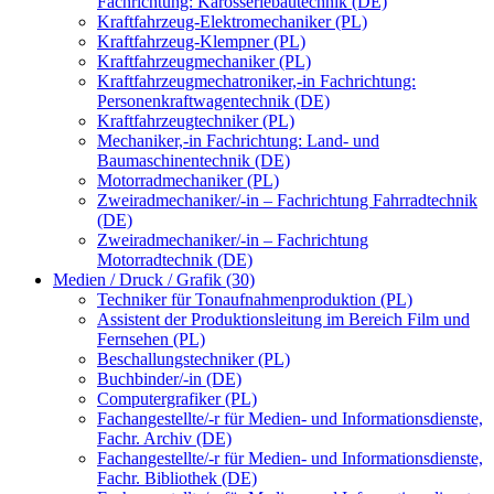
Fachrichtung: Karosseriebautechnik (DE)
Kraftfahrzeug-Elektromechaniker (PL)
Kraftfahrzeug-Klempner (PL)
Kraftfahrzeugmechaniker (PL)
Kraftfahrzeugmechatroniker,-in Fachrichtung:
Personenkraftwagentechnik (DE)
Kraftfahrzeugtechniker (PL)
Mechaniker,-in Fachrichtung: Land- und
Baumaschinentechnik (DE)
Motorradmechaniker (PL)
Zweiradmechaniker/-in – Fachrichtung Fahrradtechnik
(DE)
Zweiradmechaniker/-in – Fachrichtung
Motorradtechnik (DE)
Medien / Druck / Grafik (30)
Techniker für Tonaufnahmenproduktion (PL)
Assistent der Produktionsleitung im Bereich Film und
Fernsehen (PL)
Beschallungstechniker (PL)
Buchbinder/-in (DE)
Computergrafiker (PL)
Fachangestellte/-r für Medien- und Informationsdienste,
Fachr. Archiv (DE)
Fachangestellte/-r für Medien- und Informationsdienste,
Fachr. Bibliothek (DE)