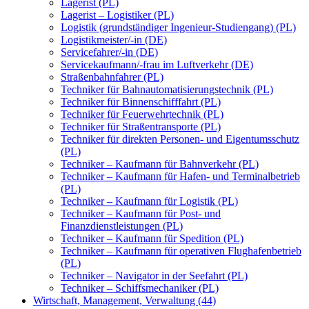
Lagerist (PL)
Lagerist – Logistiker (PL)
Logistik (grundständiger Ingenieur-Studiengang) (PL)
Logistikmeister/-in (DE)
Servicefahrer/-in (DE)
Servicekaufmann/-frau im Luftverkehr (DE)
Straßenbahnfahrer (PL)
Techniker für Bahnautomatisierungstechnik (PL)
Techniker für Binnenschifffahrt (PL)
Techniker für Feuerwehrtechnik (PL)
Techniker für Straßentransporte (PL)
Techniker für direkten Personen- und Eigentumsschutz
(PL)
Techniker – Kaufmann für Bahnverkehr (PL)
Techniker – Kaufmann für Hafen- und Terminalbetrieb
(PL)
Techniker – Kaufmann für Logistik (PL)
Techniker – Kaufmann für Post- und
Finanzdienstleistungen (PL)
Techniker – Kaufmann für Spedition (PL)
Techniker – Kaufmann für operativen Flughafenbetrieb
(PL)
Techniker – Navigator in der Seefahrt (PL)
Techniker – Schiffsmechaniker (PL)
Wirtschaft, Management, Verwaltung (44)