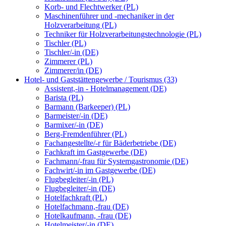
Korb- und Flechtwerker (PL)
Maschinenführer und -mechaniker in der
Holzverarbeitung (PL)
Techniker für Holzverarbeitungstechnologie (PL)
Tischler (PL)
Tischler/-in (DE)
Zimmerer (PL)
Zimmerer/in (DE)
Hotel- und Gaststättengewerbe / Tourismus (33)
Assistent,-in - Hotelmanagement (DE)
Barista (PL)
Barmann (Barkeeper) (PL)
Barmeister/-in (DE)
Barmixer/-in (DE)
Berg-Fremdenführer (PL)
Fachangestellte/-r für Bäderbetriebe (DE)
Fachkraft im Gastgewerbe (DE)
Fachmann/-frau für Systemgastronomie (DE)
Fachwirt/-in im Gastgewerbe (DE)
Flugbegleiter/-in (PL)
Flugbegleiter/-in (DE)
Hotelfachkraft (PL)
Hotelfachmann,-frau (DE)
Hotelkaufmann, -frau (DE)
Hotelmeister/-in (DE)