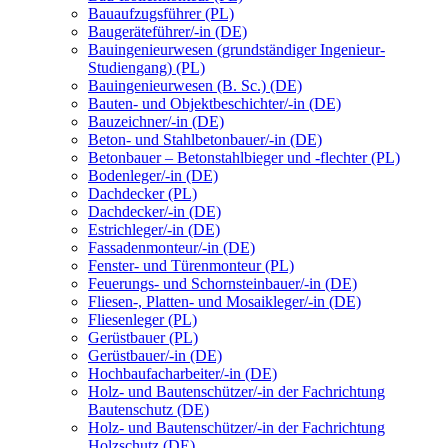
Bauaufzugsführer (PL)
Baugeräteführer/-in (DE)
Bauingenieurwesen (grundständiger Ingenieur-
Studiengang) (PL)
Bauingenieurwesen (B. Sc.) (DE)
Bauten- und Objektbeschichter/-in (DE)
Bauzeichner/-in (DE)
Beton- und Stahlbetonbauer/-in (DE)
Betonbauer – Betonstahlbieger und -flechter (PL)
Bodenleger/-in (DE)
Dachdecker (PL)
Dachdecker/-in (DE)
Estrichleger/-in (DE)
Fassadenmonteur/-in (DE)
Fenster- und Türenmonteur (PL)
Feuerungs- und Schornsteinbauer/-in (DE)
Fliesen-, Platten- und Mosaikleger/-in (DE)
Fliesenleger (PL)
Gerüstbauer (PL)
Gerüstbauer/-in (DE)
Hochbaufacharbeiter/-in (DE)
Holz- und Bautenschützer/-in der Fachrichtung
Bautenschutz (DE)
Holz- und Bautenschützer/-in der Fachrichtung
Holzschutz (DE)