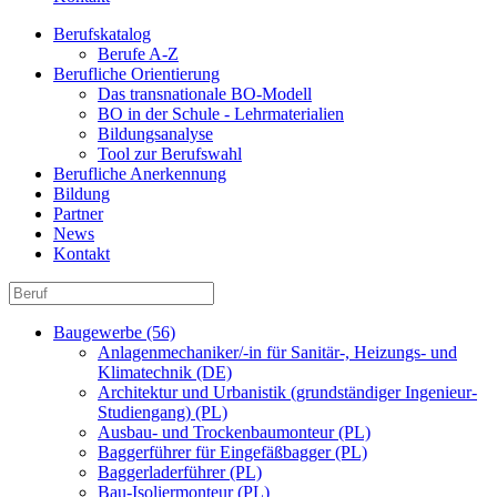
Berufskatalog
Berufe A-Z
Berufliche Orientierung
Das transnationale BO-Modell
BO in der Schule - Lehrmaterialien
Bildungsanalyse
Tool zur Berufswahl
Berufliche Anerkennung
Bildung
Partner
News
Kontakt
Baugewerbe (56)
Anlagenmechaniker/-in für Sanitär-, Heizungs- und
Klimatechnik (DE)
Architektur und Urbanistik (grundständiger Ingenieur-
Studiengang) (PL)
Ausbau- und Trockenbaumonteur (PL)
Baggerführer für Eingefäßbagger (PL)
Baggerladerführer (PL)
Bau-Isoliermonteur (PL)