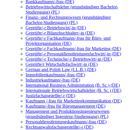
Bankkaufmann/-frau (DE)
Betriebswirtschaftslehre (grundständiger Bachelor-
Studiengang) (PL)
Finanz- und Rechnungswesen (grundständiger
Bachelor-Studiengang) (PL)
Geprüfte/-r Betriebswirt/-in (DE)
Geprüfte/-r Bilanzbuchhalter/-in (DE)
Geprüfte/-r Fachkaufmann/-frau für Büro- und
Projektorganisation (DE)
Geprüfte/-r Fachkaufmann/-frau für Marketing (DE)
Geprüfte/-r Personaldienstleistungsfachwirt/-in (DE)
Geprüfte/-r Technische/-r Betriebswirt/-in (DE)
Geprüfte/r Wirtschaftsfachwirt/-in (DE)
German and Polish Law (LL.B.) (DE)
Immobilienkaufmann/-frau (DE)
Industriekaufmann/-frau (DE)
International Business Administration (B. Sc.) (DE)
Internationale Betriebswirtschaftslehre (B. Sc.) (DE)
Justizfachangstellte/-r (DE)
Kaufmann /-frau für Marketingkommunikation (DE)
Kaufmann/-frau für Büromanagement (DE)
Management und Produktionsingenieurwesen
(grundständiger Ingenieur-Studiengang) (PL)
Personaldienstleistungskaufmann/-frau (DE)
Rechtsanwaltsfachangestellte/-r (DE)