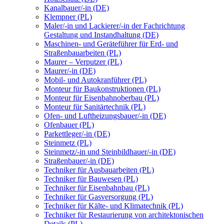
Kanalbauer/-in (DE)
Klempner (PL)
Maler/-in und Lackierer/-in der Fachrichtung
Gestaltung und Instandhaltung (DE)
Maschinen- und Geräteführer für Erd- und
Straßenbauarbeiten (PL)
Maurer – Verputzer (PL)
Maurer/-in (DE)
Mobil- und Autokranführer (PL)
Monteur für Baukonstruktionen (PL)
Monteur für Eisenbahnoberbau (PL)
Monteur für Sanitärtechnik (PL)
Ofen- und Luftheizungsbauer/-in (DE)
Ofenbauer (PL)
Parkettleger/-in (DE)
Steinmetz (PL)
Steinmetz/-in und Steinbildhauer/-in (DE)
Straßenbauer/-in (DE)
Techniker für Ausbauarbeiten (PL)
Techniker für Bauwesen (PL)
Techniker für Eisenbahnbau (PL)
Techniker für Gasversorgung (PL)
Techniker für Kälte- und Klimatechnik (PL)
Techniker für Restaurierung von architektonischen
Details (PL)