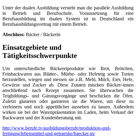
Unter der dualen Ausbildung versteht man die parallele Ausbildung
in Betrieb und Berufsschule. Voraussetzung für eine
Berufsausbildung im dualen System ist in Deutschland ein
Berufsausbildungsvertrag mit einem Betrieb.
Abschluss:
Bäcker / Bäckerin
Einsatzgebiete und
Tätigkeitsschwerpunkte
Um unterschiedliche Bäckereiprodukte wie Brot, Brötchen,
Feinbackwaren aus Blätter-, Mürbe- oder Hefeteig sowie Torten
herzustellen, wiegen und messen sie z.B. Mehl, Milch, Eier, Hefe,
Gewürze und Zucker ab. Diese Zutaten mischen Bäcker/-innen
anschließend nach Rezept zusammen. Sie überwachen die
Teigbildungs- und Gärungsvorgänge und beschicken die Öfen.
Zuletzt glasieren oder garnieren sie die Waren, um diese zu
verfeinern und noch appetitlicher aussehen zu lassen. Außerdem
wirken sie bei der Warenpräsentation im Laden, beim Verkauf der
Backwaren und der Kundenberatung mit.
http://www.berufe.tv/ausbildungsberufe/produktion-und-
fertigung/lebensmittel-und-getraenke/baecker-in/