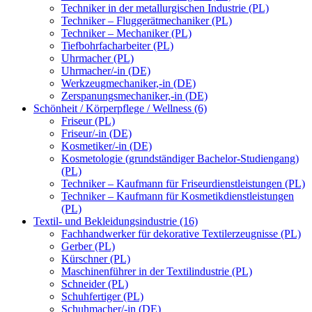
Techniker in der metallurgischen Industrie (PL)
Techniker – Fluggerätmechaniker (PL)
Techniker – Mechaniker (PL)
Tiefbohrfacharbeiter (PL)
Uhrmacher (PL)
Uhrmacher/-in (DE)
Werkzeugmechaniker,-in (DE)
Zerspanungsmechaniker,-in (DE)
Schönheit / Körperpflege / Wellness (6)
Friseur (PL)
Friseur/-in (DE)
Kosmetiker/-in (DE)
Kosmetologie (grundständiger Bachelor-Studiengang)
(PL)
Techniker – Kaufmann für Friseurdienstleistungen (PL)
Techniker – Kaufmann für Kosmetikdienstleistungen
(PL)
Textil- und Bekleidungsindustrie (16)
Fachhandwerker für dekorative Textilerzeugnisse (PL)
Gerber (PL)
Kürschner (PL)
Maschinenführer in der Textilindustrie (PL)
Schneider (PL)
Schuhfertiger (PL)
Schuhmacher/-in (DE)