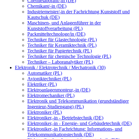
Chemielaborant/-in (DE)
Chemikant/-in (DE)
Industriemeister/-in der Fachrichtung Kunststoff und
Kautschuk (DE)
Maschinen- und Anlagenführer in der
Kunststoffverarbeitung (PL)
Packmitteltechnologe/in (DE)
Techniker für Glastechnologie (PL)
Techniker für Keramiktechnik (PL)
Techniker für Papiertechnik (PL)
Techniker für chemische Technologie (PL)
Techniker – Laboranalytiker (PL)
Elektronik / Elektrotechnik / Mechatronik (30)
Automatiker (PL)
Avioniktechniker (PL)
Elektriker (PL)
Elektroanlagenmonteur,-in (DE)
Elektromechaniker (PL)
Elektronik und Telekommunikation (grundständiger
Ingenieur-Studiengang) (PL)
Elektroniker (PL)
Elektroniker,-in - Betriebstechnik (DE)
Elektroniker,-in - Energie- und Gebäudetechnik (DE)
Elektroniker,-in Fachrichtung: Informations- und
Telekommunikationstechnik (DE)