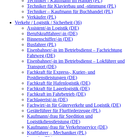
Techniker - Kaufmann im Handel (PL)
Techniker für Klavierbau und -stimmung (PL)
Techniker – Kaufmann für Buchhandel (PL)
Verkäufer (PL)
Verkehr / Logistik / Sicherheit (36)
Assistent/-in Logistik (DE)
Berufskraftfahrer/-in (DE)
Binnenschiffer/-in (DE)
Busfahrer (PL)
Eisenbahner/-in im Betriebsdienst – Fachrichtung
Fahrweg (DE)
Eisenbahner/-in im Betriebsdienst – Lokführer und
Transport (DE)
Fachkraft für Express-, Kurier- und
Postdienstleistungen (DE)
Fachkraft für Hafenlogistik (DE)
Fachkraft für Lagerlogistik (DE)
Fachkraft im Fahrbetrieb (DE)
Fachlagerist/-in (DE)
Fachwirt/-in für Güterverkehr und Logistik (DE)
Geräteführer für Flurförderzeuge (PL)
Kaufmann/-frau für Spedition und
Logistikdienstleistung (DE)
Kaufmann/-frau für Verkehrsservice (DE)
Kraftfahrer – Mechaniker (PL)