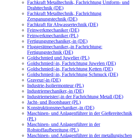
Fachkraft Metalltechnik, Fachrichtung Umform- und
Drahttechnik (DE)
Fachkraft Metalltechnik, Fachrichtung
Zerspanungstechnik (DE)
Fachkraft für Abwassertechnik (DE)
Feinwerkmechaniker (DE)
Feinwerkmechaniker (PL)
Fertigungsmechaniker,-in (DE)
Fluggerätmechaniker,-in Fachrichtung:
Fertigungstechnik (DE)
Goldschmied und Juwelier (PL)
Goldschmied/-in, Fachrichtung Juwelen (DE)
Goldschmied/-in, Fachrichtung Ketten (DE)
Goldschmied/-in, Fachrichtung Schmuck (DE)
Graveur/-in (DE)
Industrie-Isoliermonteur (PL)
Industriemechaniker,-in (DE)
Industriemeister/-in der Fachrichtung Metall (DE)
Jacht- und Bootsbauer (PL)
Konstruktionsmechaniker,-in (DE)
Maschinen- und Anlagenführer in der Gießereitechnik
(PL)
Maschinen- und Anlagenführer in der
Rohstoffaufbereitung (PL)
Maschinen- und Anlagenführer in der metallurgischen