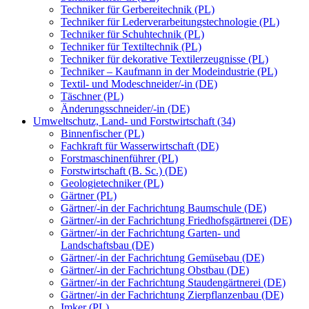
Techniker für Gerbereitechnik (PL)
Techniker für Lederverarbeitungstechnologie (PL)
Techniker für Schuhtechnik (PL)
Techniker für Textiltechnik (PL)
Techniker für dekorative Textilerzeugnisse (PL)
Techniker – Kaufmann in der Modeindustrie (PL)
Textil- und Modeschneider/-in (DE)
Täschner (PL)
Änderungsschneider/-in (DE)
Umweltschutz, Land- und Forstwirtschaft (34)
Binnenfischer (PL)
Fachkraft für Wasserwirtschaft (DE)
Forstmaschinenführer (PL)
Forstwirtschaft (B. Sc.) (DE)
Geologietechniker (PL)
Gärtner (PL)
Gärtner/-in der Fachrichtung Baumschule (DE)
Gärtner/-in der Fachrichtung Friedhofsgärtnerei (DE)
Gärtner/-in der Fachrichtung Garten- und
Landschaftsbau (DE)
Gärtner/-in der Fachrichtung Gemüsebau (DE)
Gärtner/-in der Fachrichtung Obstbau (DE)
Gärtner/-in der Fachrichtung Staudengärtnerei (DE)
Gärtner/-in der Fachrichtung Zierpflanzenbau (DE)
Imker (PL)