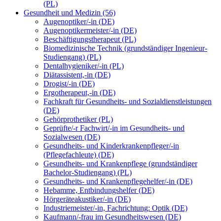
(PL)
Gesundheit und Medizin (56)
Augenoptiker/-in (DE)
Augenoptikermeister/-in (DE)
Beschäftigungstherapeut (PL)
Biomedizinische Technik (grundständiger Ingenieur-
Studiengang) (PL)
Dentalhygieniker/-in (PL)
Diätassistent,-in (DE)
Drogist/-in (DE)
Ergotherapeut,-in (DE)
Fachkraft für Gesundheits- und Sozialdienstleistungen
(DE)
Gehörprothetiker (PL)
Geprüfte/-r Fachwirt/-in im Gesundheits- und
Sozialwesen (DE)
Gesundheits- und Kinderkrankenpfleger/-in
(Pflegefachleute) (DE)
Gesundheits- und Krankenpflege (grundständiger
Bachelor-Studiengang) (PL)
Gesundheits- und Krankenpflegehelfer/-in (DE)
Hebamme, Entbindungshelfer (DE)
Hörgeräteakustiker/-in (DE)
Industriemeister/-in, Fachrichtung: Optik (DE)
Kaufmann/-frau im Gesundheitswesen (DE)