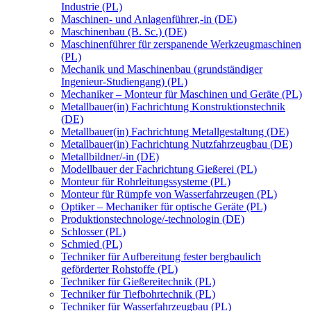
Industrie (PL)
Maschinen- und Anlagenführer,-in (DE)
Maschinenbau (B. Sc.) (DE)
Maschinenführer für zerspanende Werkzeugmaschinen
(PL)
Mechanik und Maschinenbau (grundständiger
Ingenieur-Studiengang) (PL)
Mechaniker – Monteur für Maschinen und Geräte (PL)
Metallbauer(in) Fachrichtung Konstruktionstechnik
(DE)
Metallbauer(in) Fachrichtung Metallgestaltung (DE)
Metallbauer(in) Fachrichtung Nutzfahrzeugbau (DE)
Metallbildner/-in (DE)
Modellbauer der Fachrichtung Gießerei (PL)
Monteur für Rohrleitungssysteme (PL)
Monteur für Rümpfe von Wasserfahrzeugen (PL)
Optiker – Mechaniker für optische Geräte (PL)
Produktionstechnologe/-technologin (DE)
Schlosser (PL)
Schmied (PL)
Techniker für Aufbereitung fester bergbaulich
geförderter Rohstoffe (PL)
Techniker für Gießereitechnik (PL)
Techniker für Tiefbohrtechnik (PL)
Techniker für Wasserfahrzeugbau (PL)