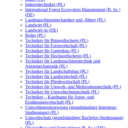
Imkereitechniker (PL)
International Forest Ecosystem Management (B. Sc.)
(DE)
Landmaschinenmechaniker und -führer (PL)
Landwirt (PL)
Landwirt/-in (DE)
Reiter (PL)
Techniker für Binnenfischerei (PL)
Techniker für Forstwirtschaft (PL)
Techniker für Gartenbau (PL)
Techniker für Hochseefischerei (PL)
Techniker für Landmaschinentechnik und
Agrarmechatronik (PL)
Techniker für Landschaftsbau (PL)
Techniker für Landwirtschaft (PL)
Techniker für Pferdewirtschaft (PL)
Techniker für Umwelt- und Meliorationstechnik (PL)
Techniker für Umweltschutztechnik (PL)
Techniker – Kaufmann für Agrar- und
Ernährungswirtschaft (PL)
Umweltingenieurwesen (grundständiger Ingenieur-
Studiengang) (PL)
Umweltschutz (grundständiger Bachelor-Studiengang)
(PL)
Ökolandbau und Vermarktung (B. Sc.) (DE)