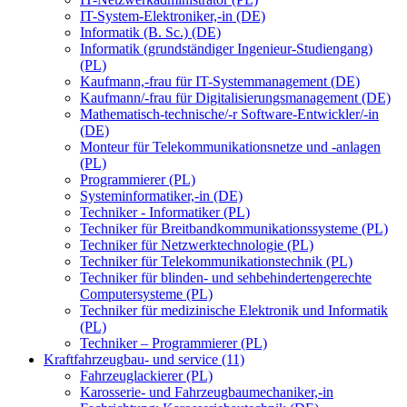
IT-System-Elektroniker,-in (DE)
Informatik (B. Sc.) (DE)
Informatik (grundständiger Ingenieur-Studiengang)
(PL)
Kaufmann,-frau für IT-Systemmanagement (DE)
Kaufmann/-frau für Digitalisierungsmanagement (DE)
Mathematisch-technische/-r Software-Entwickler/-in
(DE)
Monteur für Telekommunikationsnetze und -anlagen
(PL)
Programmierer (PL)
Systeminformatiker,-in (DE)
Techniker - Informatiker (PL)
Techniker für Breitbandkommunikationssysteme (PL)
Techniker für Netzwerktechnologie (PL)
Techniker für Telekommunikationstechnik (PL)
Techniker für blinden- und sehbehindertengerechte
Computersysteme (PL)
Techniker für medizinische Elektronik und Informatik
(PL)
Techniker – Programmierer (PL)
Kraftfahrzeugbau- und service (11)
Fahrzeuglackierer (PL)
Karosserie- und Fahrzeugbaumechaniker,-in