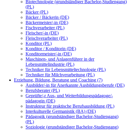
Biotechnologie (grundständiger Bachelor-Studiengang)
(PL)
Bäcker (PL)
Bäcker / Bäckerin (DE)
Bäckermeister/-in (DE)
Fischverarbeiter (PL)
Fleischer/-in (DE)
Fleischverarbeiter (PL)
Konditor (PL)
Konditor / Konditorin (DE)
Konditormeister/-in (DE)
Maschinen- und Anlagenführer in der
Lebensmittelindustrie (PL)
Techniker für Lebensmitteltechnologie (PL)
Techniker für Milchverarbeitung (PL)
Erziehung, Bildung, Beratung und Coaching (7)
Ausbilder/-in für Anerkannte Ausbildungsberufe (DE)
Berufsberater (PL)
Geprüfte/-r Aus- und Weiterbildungspädagoge/-
pädagogin (DE)
Instrukteur für praktische Berufsausbildung (PL)
Interkulturelle Germanistik (BA) (DE)
Pädagogik (grundständiger Bachelor-Studiengang)
(PL)
Soziologie (grundständiger Bachelor-Studiengang)