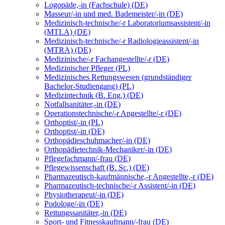
Logopäde,-in (Fachschule) (DE)
Masseur/-in und med. Bademeister/-in (DE)
Medizinisch-technische/-r Laboratoriumsassistent/-in
(MTLA) (DE)
Medizinisch-technische/-r Radiologieassistent/-in
(MTRA) (DE)
Medizinische/-r Fachangestellte/-r (DE)
Medizinischer Pfleger (PL)
Medizinisches Rettungswesen (grundständiger
Bachelor-Studiengang) (PL)
Medizintechnik (B. Eng.) (DE)
Notfallsanitäter,-in (DE)
Operationstechnische/-r Angestellte/-r (DE)
Orthoptist/-in (PL)
Orthoptist/-in (DE)
Orthopädieschuhmacher/-in (DE)
Orthopädietechnik-Mechaniker/-in (DE)
Pflegefachmann/-frau (DE)
Pflegewissenschaft (B. Sc.) (DE)
Pharmazeutisch-kaufmännische,-r Angestellte,-r (DE)
Pharmazeutisch-technische/-r Assistent/-in (DE)
Physiotherapeut/-in (DE)
Podologe/-in (DE)
Rettungssanitäter,-in (DE)
Sport- und Fitnesskaufmann/-frau (DE)