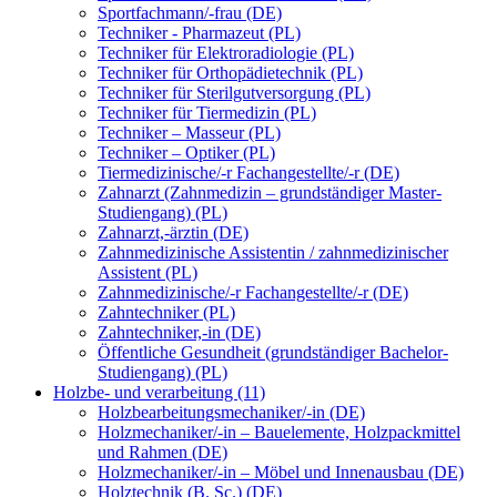
Sportfachmann/-frau (DE)
Techniker - Pharmazeut (PL)
Techniker für Elektroradiologie (PL)
Techniker für Orthopädietechnik (PL)
Techniker für Sterilgutversorgung (PL)
Techniker für Tiermedizin (PL)
Techniker – Masseur (PL)
Techniker – Optiker (PL)
Tiermedizinische/-r Fachangestellte/-r (DE)
Zahnarzt (Zahnmedizin – grundständiger Master-
Studiengang) (PL)
Zahnarzt,-ärztin (DE)
Zahnmedizinische Assistentin / zahnmedizinischer
Assistent (PL)
Zahnmedizinische/-r Fachangestellte/-r (DE)
Zahntechniker (PL)
Zahntechniker,-in (DE)
Öffentliche Gesundheit (grundständiger Bachelor-
Studiengang) (PL)
Holzbe- und verarbeitung (11)
Holzbearbeitungsmechaniker/-in (DE)
Holzmechaniker/-in – Bauelemente, Holzpackmittel
und Rahmen (DE)
Holzmechaniker/-in – Möbel und Innenausbau (DE)
Holztechnik (B. Sc.) (DE)