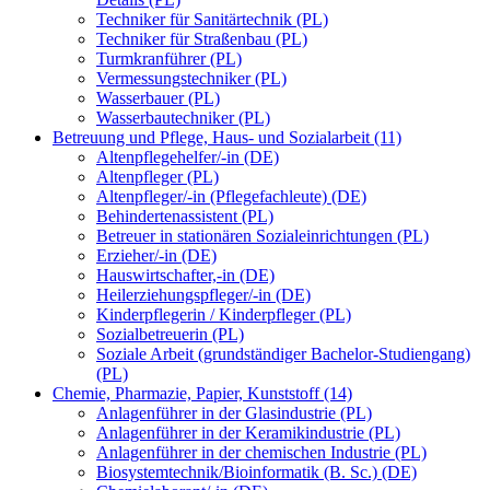
Techniker für Sanitärtechnik (PL)
Techniker für Straßenbau (PL)
Turmkranführer (PL)
Vermessungstechniker (PL)
Wasserbauer (PL)
Wasserbautechniker (PL)
Betreuung und Pflege, Haus- und Sozialarbeit (11)
Altenpflegehelfer/-in (DE)
Altenpfleger (PL)
Altenpfleger/-in (Pflegefachleute) (DE)
Behindertenassistent (PL)
Betreuer in stationären Sozialeinrichtungen (PL)
Erzieher/-in (DE)
Hauswirtschafter,-in (DE)
Heilerziehungspfleger/-in (DE)
Kinderpflegerin / Kinderpfleger (PL)
Sozialbetreuerin (PL)
Soziale Arbeit (grundständiger Bachelor-Studiengang)
(PL)
Chemie, Pharmazie, Papier, Kunststoff (14)
Anlagenführer in der Glasindustrie (PL)
Anlagenführer in der Keramikindustrie (PL)
Anlagenführer in der chemischen Industrie (PL)
Biosystemtechnik/Bioinformatik (B. Sc.) (DE)