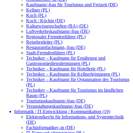
Kaufmann/-frau für Tourismus und Freizeit (DE)
Kellner (PL)
Koch (PL)
Koch / Köchin (DE)
Kulturwissenschaften (BA) (DE)
Luftverkehrskaufmann/-frau (DE)
Regionaler Fremdenführer (PL)
Reisebegleiter (PL)
Restaurantfachmann,-frau (DE)
Stadt-Fremdenführer (PL)
Techniker – Kaufmann für Ernährung und
Gastronomiedienstleistungen (PL)
Techniker – Kaufmann für Hotellerie (PL)
Techniker – Kaufmann für Kellnerleistungen (PL)
Techniker – Kaufmann für Organisation des Tourismus
(PL)
Techniker – Kaufmann für Tourismus im ländlichen
Raum (PL)
Tourismuskaufmann/-frau (DE)
Veranstaltungskaufmann/-frau (DE)
Informatik / IT-Entwicklung / Kommunikation (19)
Elektroniker/in für Informations- und Systemtechnik
(DE)
Fachinformatiker,-in (DE)
IT-Netzwerkadministrator (PL)