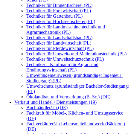
Techniker für Binnenfischerei (PL)
Techniker für Forstwirtschaft (PL)
Techniker für Gartenbau (PL)
Techniker für Hochseefischerei (PL)
Techniker für Landmaschinentechnik und
Agrarmechatronik (PL)
Techniker für Landschaftsbau (PL)
Techniker für Landwirtschaft (PL)
Techniker für Pferdewirtschaft (PL)
Techniker für Umwelt- und Meliorationstechnik (PL)
Techniker für Umweltschutztechnik (PL)
Techniker – Kaufmann für Agrar- und
Ernährungswirtschaft (PL)
Umweltingenieurwesen (grundständiger Ingenieur-
Studiengang) (PL)
Umweltschutz (grundständiger Bachelor-Studiengang)
(PL)
Ökolandbau und Vermarktung (B. Sc.) (DE)
Verkauf und Handel / Dienstleistungen (19)
Buchhändler/-in (DE)
Fachkraft für Möbel-, Küchen- und Umzugsservice
(DE)
Fachverkäufer/-in Lebensmittelhandwerk (Bäckerei)
(DE)