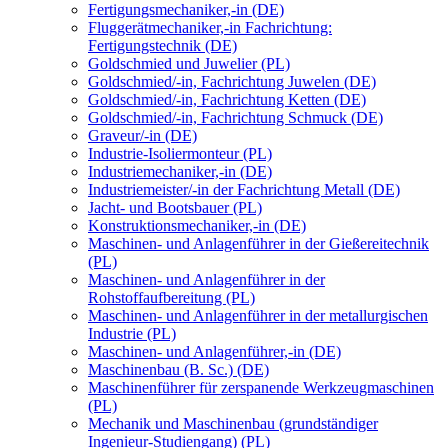
Fertigungsmechaniker,-in (DE)
Fluggerätmechaniker,-in Fachrichtung:
Fertigungstechnik (DE)
Goldschmied und Juwelier (PL)
Goldschmied/-in, Fachrichtung Juwelen (DE)
Goldschmied/-in, Fachrichtung Ketten (DE)
Goldschmied/-in, Fachrichtung Schmuck (DE)
Graveur/-in (DE)
Industrie-Isoliermonteur (PL)
Industriemechaniker,-in (DE)
Industriemeister/-in der Fachrichtung Metall (DE)
Jacht- und Bootsbauer (PL)
Konstruktionsmechaniker,-in (DE)
Maschinen- und Anlagenführer in der Gießereitechnik
(PL)
Maschinen- und Anlagenführer in der
Rohstoffaufbereitung (PL)
Maschinen- und Anlagenführer in der metallurgischen
Industrie (PL)
Maschinen- und Anlagenführer,-in (DE)
Maschinenbau (B. Sc.) (DE)
Maschinenführer für zerspanende Werkzeugmaschinen
(PL)
Mechanik und Maschinenbau (grundständiger
Ingenieur-Studiengang) (PL)