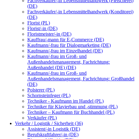
Fachverkäufer/-in Lebensmittelhandwerk (Fleischerei)
(DE)
Fachverkäufer/-in Lebensmittelhandwerk (Konditorei)
(DE)
Florist (PL)
Florist/-in (DE)
Floristmeister/-in (DE)
Kauffrau/-mann für E-Commerce (DE)
Kaufmann/-frau für Dialogmarketing (DE)
Kaufmann/-frau im Einzelhandel (DE)
Kaufmann/-frau im Groß- und
Außenhandelsmanagement, Fachrichtung:
Außenhandel (DE) (DE)
Kaufmann/-frau im Groß- und
Außenhandelsmanagement, Fachrichtung: Großhandel
(DE)
Polsterer (PL)
Schornsteinfeger (PL)
Techniker - Kaufmann im Handel (PL)
Techniker für Klavierbau und -stimmung (PL)
Techniker – Kaufmann für Buchhandel (PL)
Verkäufer (PL)
Verkehr / Logistik / Sicherheit (36)
Assistent/-in Logistik (DE)
Berufskraftfahrer/-in (DE)