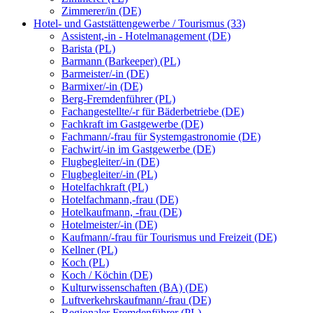
Zimmerer/in (DE)
Hotel- und Gaststättengewerbe / Tourismus (33)
Assistent,-in - Hotelmanagement (DE)
Barista (PL)
Barmann (Barkeeper) (PL)
Barmeister/-in (DE)
Barmixer/-in (DE)
Berg-Fremdenführer (PL)
Fachangestellte/-r für Bäderbetriebe (DE)
Fachkraft im Gastgewerbe (DE)
Fachmann/-frau für Systemgastronomie (DE)
Fachwirt/-in im Gastgewerbe (DE)
Flugbegleiter/-in (DE)
Flugbegleiter/-in (PL)
Hotelfachkraft (PL)
Hotelfachmann,-frau (DE)
Hotelkaufmann, -frau (DE)
Hotelmeister/-in (DE)
Kaufmann/-frau für Tourismus und Freizeit (DE)
Kellner (PL)
Koch (PL)
Koch / Köchin (DE)
Kulturwissenschaften (BA) (DE)
Luftverkehrskaufmann/-frau (DE)
Regionaler Fremdenführer (PL)