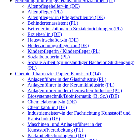
Betreuung und Pflege, Haus- und Sozialarbeit (11)
Altenpflegehelfer/-in (DE)
Altenpfleger (PL)
Altenpfleger/-in (Pflegefachleute) (DE)
Behindertenassistent (PL)
Betreuer in stationären Sozialeinrichtungen (PL)
Erzieher/-in (DE)
Hauswirtschafter,-in (DE)
Heilerziehungspfleger/-in (DE)
Kinderpflegerin / Kinderpfleger (PL)
Sozialbetreuerin (PL)
Soziale Arbeit (grundständiger Bachelor-Studiengang)
(PL)
Chemie, Pharmazie, Papier, Kunststoff (14)
Anlagenführer in der Glasindustrie (PL)
Anlagenführer in der Keramikindustrie (PL)
Anlagenführer in der chemischen Industrie (PL)
Biosystemtechnik/Bioinformatik (B. Sc.) (DE)
Chemielaborant/-in (DE)
Chemikant/-in (DE)
Industriemeister/-in der Fachrichtung Kunststoff und
Kautschuk (DE)
Maschinen- und Anlagenführer in der
Kunststoffverarbeitung (PL)
Packmitteltechnologe/in (DE)