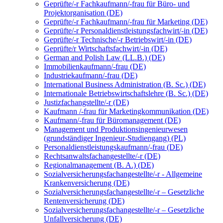
Geprüfte/-r Fachkaufmann/-frau für Büro- und
Projektorganisation (DE)
Geprüfte/-r Fachkaufmann/-frau für Marketing (DE)
Geprüfte/-r Personaldienstleistungsfachwirt/-in (DE)
Geprüfte/-r Technische/-r Betriebswirt/-in (DE)
Geprüfte/r Wirtschaftsfachwirt/-in (DE)
German and Polish Law (LL.B.) (DE)
Immobilienkaufmann/-frau (DE)
Industriekaufmann/-frau (DE)
International Business Administration (B. Sc.) (DE)
Internationale Betriebswirtschaftslehre (B. Sc.) (DE)
Justizfachangstellte/-r (DE)
Kaufmann /-frau für Marketingkommunikation (DE)
Kaufmann/-frau für Büromanagement (DE)
Management und Produktionsingenieurwesen
(grundständiger Ingenieur-Studiengang) (PL)
Personaldienstleistungskaufmann/-frau (DE)
Rechtsanwaltsfachangestellte/-r (DE)
Regionalmanagement (B. A.) (DE)
Sozialversicherungsfachangestellte/-r - Allgemeine
Krankenversicherung (DE)
Sozialversicherungsfachangestellte/-r – Gesetzliche
Rentenversicherung (DE)
Sozialversicherungsfachangestellte/-r – Gesetzliche
Unfallversicherung (DE)