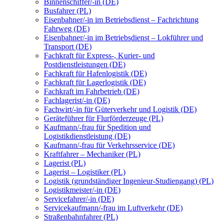
Binnenschiffer/-in (DE)
Busfahrer (PL)
Eisenbahner/-in im Betriebsdienst – Fachrichtung
Fahrweg (DE)
Eisenbahner/-in im Betriebsdienst – Lokführer und
Transport (DE)
Fachkraft für Express-, Kurier- und
Postdienstleistungen (DE)
Fachkraft für Hafenlogistik (DE)
Fachkraft für Lagerlogistik (DE)
Fachkraft im Fahrbetrieb (DE)
Fachlagerist/-in (DE)
Fachwirt/-in für Güterverkehr und Logistik (DE)
Geräteführer für Flurförderzeuge (PL)
Kaufmann/-frau für Spedition und
Logistikdienstleistung (DE)
Kaufmann/-frau für Verkehrsservice (DE)
Kraftfahrer – Mechaniker (PL)
Lagerist (PL)
Lagerist – Logistiker (PL)
Logistik (grundständiger Ingenieur-Studiengang) (PL)
Logistikmeister/-in (DE)
Servicefahrer/-in (DE)
Servicekaufmann/-frau im Luftverkehr (DE)
Straßenbahnfahrer (PL)