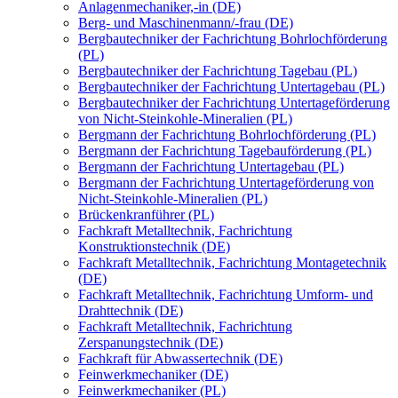
Anlagenmechaniker,-in (DE)
Berg- und Maschinenmann/-frau (DE)
Bergbautechniker der Fachrichtung Bohrlochförderung
(PL)
Bergbautechniker der Fachrichtung Tagebau (PL)
Bergbautechniker der Fachrichtung Untertagebau (PL)
Bergbautechniker der Fachrichtung Untertageförderung
von Nicht-Steinkohle-Mineralien (PL)
Bergmann der Fachrichtung Bohrlochförderung (PL)
Bergmann der Fachrichtung Tagebauförderung (PL)
Bergmann der Fachrichtung Untertagebau (PL)
Bergmann der Fachrichtung Untertageförderung von
Nicht-Steinkohle-Mineralien (PL)
Brückenkranführer (PL)
Fachkraft Metalltechnik, Fachrichtung
Konstruktionstechnik (DE)
Fachkraft Metalltechnik, Fachrichtung Montagetechnik
(DE)
Fachkraft Metalltechnik, Fachrichtung Umform- und
Drahttechnik (DE)
Fachkraft Metalltechnik, Fachrichtung
Zerspanungstechnik (DE)
Fachkraft für Abwassertechnik (DE)
Feinwerkmechaniker (DE)
Feinwerkmechaniker (PL)