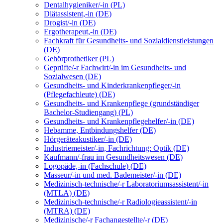
Dentalhygieniker/-in (PL)
Diätassistent,-in (DE)
Drogist/-in (DE)
Ergotherapeut,-in (DE)
Fachkraft für Gesundheits- und Sozialdienstleistungen
(DE)
Gehörprothetiker (PL)
Geprüfte/-r Fachwirt/-in im Gesundheits- und
Sozialwesen (DE)
Gesundheits- und Kinderkrankenpfleger/-in
(Pflegefachleute) (DE)
Gesundheits- und Krankenpflege (grundständiger
Bachelor-Studiengang) (PL)
Gesundheits- und Krankenpflegehelfer/-in (DE)
Hebamme, Entbindungshelfer (DE)
Hörgeräteakustiker/-in (DE)
Industriemeister/-in, Fachrichtung: Optik (DE)
Kaufmann/-frau im Gesundheitswesen (DE)
Logopäde,-in (Fachschule) (DE)
Masseur/-in und med. Bademeister/-in (DE)
Medizinisch-technische/-r Laboratoriumsassistent/-in
(MTLA) (DE)
Medizinisch-technische/-r Radiologieassistent/-in
(MTRA) (DE)
Medizinische/-r Fachangestellte/-r (DE)