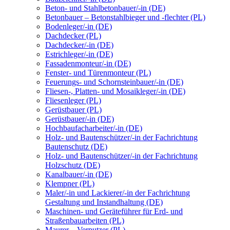
Beton- und Stahlbetonbauer/-in (DE)
Betonbauer – Betonstahlbieger und -flechter (PL)
Bodenleger/-in (DE)
Dachdecker (PL)
Dachdecker/-in (DE)
Estrichleger/-in (DE)
Fassadenmonteur/-in (DE)
Fenster- und Türenmonteur (PL)
Feuerungs- und Schornsteinbauer/-in (DE)
Fliesen-, Platten- und Mosaikleger/-in (DE)
Fliesenleger (PL)
Gerüstbauer (PL)
Gerüstbauer/-in (DE)
Hochbaufacharbeiter/-in (DE)
Holz- und Bautenschützer/-in der Fachrichtung
Bautenschutz (DE)
Holz- und Bautenschützer/-in der Fachrichtung
Holzschutz (DE)
Kanalbauer/-in (DE)
Klempner (PL)
Maler/-in und Lackierer/-in der Fachrichtung
Gestaltung und Instandhaltung (DE)
Maschinen- und Geräteführer für Erd- und
Straßenbauarbeiten (PL)
Maurer – Verputzer (PL)