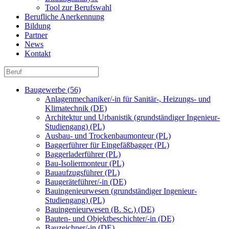
Tool zur Berufswahl
Berufliche Anerkennung
Bildung
Partner
News
Kontakt
Baugewerbe (56)
Anlagenmechaniker/-in für Sanitär-, Heizungs- und
Klimatechnik (DE)
Architektur und Urbanistik (grundständiger Ingenieur-
Studiengang) (PL)
Ausbau- und Trockenbaumonteur (PL)
Baggerführer für Eingefäßbagger (PL)
Baggerladerführer (PL)
Bau-Isoliermonteur (PL)
Bauaufzugsführer (PL)
Baugeräteführer/-in (DE)
Bauingenieurwesen (grundständiger Ingenieur-
Studiengang) (PL)
Bauingenieurwesen (B. Sc.) (DE)
Bauten- und Objektbeschichter/-in (DE)
Bauzeichner/-in (DE)