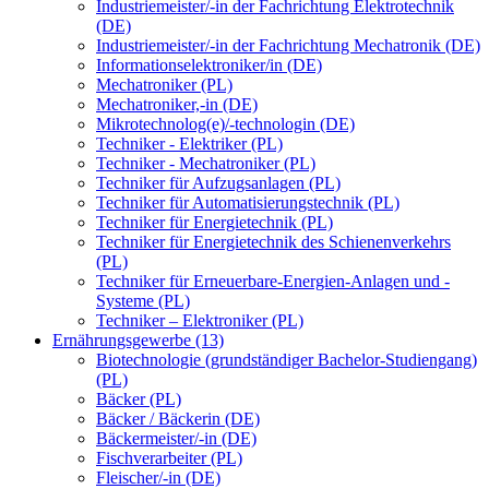
Industriemeister/-in der Fachrichtung Elektrotechnik
(DE)
Industriemeister/-in der Fachrichtung Mechatronik (DE)
Informationselektroniker/in (DE)
Mechatroniker (PL)
Mechatroniker,-in (DE)
Mikrotechnolog(e)/-technologin (DE)
Techniker - Elektriker (PL)
Techniker - Mechatroniker (PL)
Techniker für Aufzugsanlagen (PL)
Techniker für Automatisierungstechnik (PL)
Techniker für Energietechnik (PL)
Techniker für Energietechnik des Schienenverkehrs
(PL)
Techniker für Erneuerbare-Energien-Anlagen und -
Systeme (PL)
Techniker – Elektroniker (PL)
Ernährungsgewerbe (13)
Biotechnologie (grundständiger Bachelor-Studiengang)
(PL)
Bäcker (PL)
Bäcker / Bäckerin (DE)
Bäckermeister/-in (DE)
Fischverarbeiter (PL)
Fleischer/-in (DE)