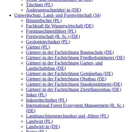
Täschner (PL)
Änderungsschneider/-in (DE)
Umweltschutz, Land- und Forstwirtschaft (34)
Binnenfischer (PL)
Fachkraft für Wasserwirtschaft (DE)
Forstmaschinenführer (PL)
Forstwirtschaft (B. Sc.) (DE)
Geologietechniker (PL)
Gärtner (PL)
Gärtner/-in der Fachrichtung Baumschule (DE)
Gärtner/-in der Fachrichtung Friedhofsgärtnerei (DE)
Gärtner/-in der Fachrichtung Garten- und
Landschaftsbau (DE)
Gärtner/-in der Fachrichtung Gemüsebau (DE)
Gärtner/-in der Fachrichtung Obstbau (DE)
Gärtner/-in der Fachrichtung Staudengärtnerei (DE)
Gärtner/-in der Fachrichtung Zierpflanzenbau (DE)
Imker (PL)
Imkereitechniker (PL)
International Forest Ecosystem Management (B. Sc.)
(DE)
Landmaschinenmechaniker und -führer (PL)
Landwirt (PL)
Landwirt/-in (DE)
Reiter (PL)