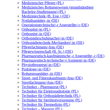
Medizinischer Pfleger (PL)
Medizinisches Rettungswesen (grundständiger
Bachelor-Studiengang) (PL)
Medizintechnik (B. Eng.) (DE)
Notfallsanitäter,-in (DE)
Operationstechnische/-r Angestellte/-r (DE)
Orthoptist/-in (PL)
Orthoptist/-in (DE)
Orthopädieschuhmacher/-in (DE)
Orthopädietechnik-Mechaniker/-in (DE)
Pflegefachmann/-frau (DE)
Pflegewissenschaft (B. Sc.) (DE)
Pharmazeutisch-kaufmännische,-r Angestellte,-r (DE)
Pharmazeutisch-technische/-r Assistent/-in (DE)
Physiotherapeut/-in (DE)
Podologe/-in (DE)
Rettungssanitäter,-in (DE)
Sport- und Fitnesskaufmann/-frau (DE)
Sportfachmann/-frau (DE)
Techniker - Pharmazeut (PL)
Techniker für Elektroradiologie (PL)
Techniker für Orthopädietechnik (PL)
Techniker für Sterilgutversorgung (PL)
Techniker für Tiermedizin (PL)
Techniker – Masseur (PL)