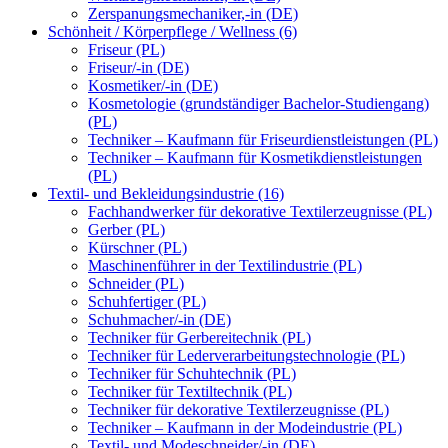
Zerspanungsmechaniker,-in (DE)
Schönheit / Körperpflege / Wellness (6)
Friseur (PL)
Friseur/-in (DE)
Kosmetiker/-in (DE)
Kosmetologie (grundständiger Bachelor-Studiengang)
(PL)
Techniker – Kaufmann für Friseurdienstleistungen (PL)
Techniker – Kaufmann für Kosmetikdienstleistungen
(PL)
Textil- und Bekleidungsindustrie (16)
Fachhandwerker für dekorative Textilerzeugnisse (PL)
Gerber (PL)
Kürschner (PL)
Maschinenführer in der Textilindustrie (PL)
Schneider (PL)
Schuhfertiger (PL)
Schuhmacher/-in (DE)
Techniker für Gerbereitechnik (PL)
Techniker für Lederverarbeitungstechnologie (PL)
Techniker für Schuhtechnik (PL)
Techniker für Textiltechnik (PL)
Techniker für dekorative Textilerzeugnisse (PL)
Techniker – Kaufmann in der Modeindustrie (PL)
Textil- und Modeschneider/-in (DE)