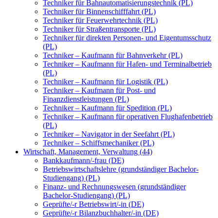
Techniker für Bahnautomatisierungstechnik (PL)
Techniker für Binnenschifffahrt (PL)
Techniker für Feuerwehrtechnik (PL)
Techniker für Straßentransporte (PL)
Techniker für direkten Personen- und Eigentumsschutz
(PL)
Techniker – Kaufmann für Bahnverkehr (PL)
Techniker – Kaufmann für Hafen- und Terminalbetrieb
(PL)
Techniker – Kaufmann für Logistik (PL)
Techniker – Kaufmann für Post- und
Finanzdienstleistungen (PL)
Techniker – Kaufmann für Spedition (PL)
Techniker – Kaufmann für operativen Flughafenbetrieb
(PL)
Techniker – Navigator in der Seefahrt (PL)
Techniker – Schiffsmechaniker (PL)
Wirtschaft, Management, Verwaltung (44)
Bankkaufmann/-frau (DE)
Betriebswirtschaftslehre (grundständiger Bachelor-
Studiengang) (PL)
Finanz- und Rechnungswesen (grundständiger
Bachelor-Studiengang) (PL)
Geprüfte/-r Betriebswirt/-in (DE)
Geprüfte/-r Bilanzbuchhalter/-in (DE)