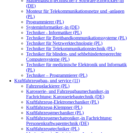
Mathematisch-technische/-r Software-Entwickler/-in
(DE)
Monteur für Telekommunikationsnetze und -anlagen
(PL)
Programmierer (PL)
Systeminformatiker,-in (DE)
Techniker - Informatiker (PL)
Techniker für Breitbandkommunikationssysteme (PL)
Techniker für Netzwerktechnologie (PL)
Techniker für Telekommunikationstechnik (PL)
Techniker für blinden- und sehbehindertengerechte
Computersysteme (PL)
Techniker für medizinische Elektronik und Informatik
(PL)
Techniker – Programmierer (PL)
Kraftfahrzeugbau- und service (11)
Fahrzeuglackierer (PL)
Karosserie- und Fahrzeugbaumechaniker,-in
Fachrichtung: Karosseriebautechnik (DE)
Kraftfahrzeug-Elektromechaniker (PL)
Kraftfahrzeug-Klempner (PL)
Kraftfahrzeugmechaniker (PL)
Kraftfahrzeugmechatroniker,-in Fachrichtung:
Personenkraftwagentechnik (DE)
Kraftfahrzeugtechniker (PL)