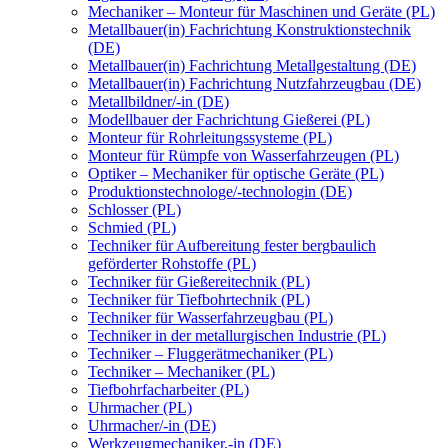
Mechaniker – Monteur für Maschinen und Geräte (PL)
Metallbauer(in) Fachrichtung Konstruktionstechnik
(DE)
Metallbauer(in) Fachrichtung Metallgestaltung (DE)
Metallbauer(in) Fachrichtung Nutzfahrzeugbau (DE)
Metallbildner/-in (DE)
Modellbauer der Fachrichtung Gießerei (PL)
Monteur für Rohrleitungssysteme (PL)
Monteur für Rümpfe von Wasserfahrzeugen (PL)
Optiker – Mechaniker für optische Geräte (PL)
Produktionstechnologe/-technologin (DE)
Schlosser (PL)
Schmied (PL)
Techniker für Aufbereitung fester bergbaulich
geförderter Rohstoffe (PL)
Techniker für Gießereitechnik (PL)
Techniker für Tiefbohrtechnik (PL)
Techniker für Wasserfahrzeugbau (PL)
Techniker in der metallurgischen Industrie (PL)
Techniker – Fluggerätmechaniker (PL)
Techniker – Mechaniker (PL)
Tiefbohrfacharbeiter (PL)
Uhrmacher (PL)
Uhrmacher/-in (DE)
Werkzeugmechaniker,-in (DE)