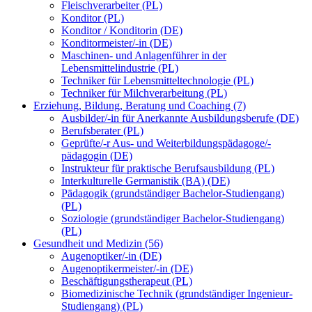
Fleischverarbeiter (PL)
Konditor (PL)
Konditor / Konditorin (DE)
Konditormeister/-in (DE)
Maschinen- und Anlagenführer in der
Lebensmittelindustrie (PL)
Techniker für Lebensmitteltechnologie (PL)
Techniker für Milchverarbeitung (PL)
Erziehung, Bildung, Beratung und Coaching (7)
Ausbilder/-in für Anerkannte Ausbildungsberufe (DE)
Berufsberater (PL)
Geprüfte/-r Aus- und Weiterbildungspädagoge/-
pädagogin (DE)
Instrukteur für praktische Berufsausbildung (PL)
Interkulturelle Germanistik (BA) (DE)
Pädagogik (grundständiger Bachelor-Studiengang)
(PL)
Soziologie (grundständiger Bachelor-Studiengang)
(PL)
Gesundheit und Medizin (56)
Augenoptiker/-in (DE)
Augenoptikermeister/-in (DE)
Beschäftigungstherapeut (PL)
Biomedizinische Technik (grundständiger Ingenieur-
Studiengang) (PL)