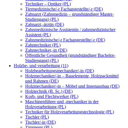
Techniker – Optiker (PL)
Tiermedizinische/-r Fachangestellte/-r (DE)
Zahnarzt (Zahnmedizin – grundständiger Master-
Studiengang) (PL)
Zahnarzt,-ärztin (DE)
Zahnmedizinische Assistentin / zahnmedizinischer
Assistent (PL)
Zahnmedizinische/-r Fachangestellte/-r (DE)
Zahntechniker (PL)
Zahntechniker,-in (DE)
Öffentliche Gesundheit (grundständiger Bachelor-
Studiengang) (PL)
Holzbe- und verarbeitung (11)
Holzbearbeitungsmechaniker/-in (DE)
Holzmechaniker/-in – Bauelemente, Holzpackmittel
und Rahmen (DE)
Holzmechaniker/-in – Möbel und Innenausbau (DE)
Holztechnik (B. Sc.) (DE)
Korb- und Flechtwerker (PL)
Maschinenführer und -mechaniker in der
Holzverarbeitung (PL)
Techniker für Holzverarbeitungstechnologie (PL)
Tischler (PL)
Tischler/-in (DE)
Zimmerer (PL)