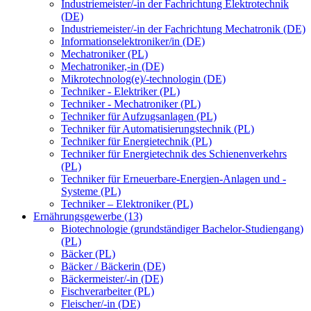
Industriemeister/-in der Fachrichtung Elektrotechnik
(DE)
Industriemeister/-in der Fachrichtung Mechatronik (DE)
Informationselektroniker/in (DE)
Mechatroniker (PL)
Mechatroniker,-in (DE)
Mikrotechnolog(e)/-technologin (DE)
Techniker - Elektriker (PL)
Techniker - Mechatroniker (PL)
Techniker für Aufzugsanlagen (PL)
Techniker für Automatisierungstechnik (PL)
Techniker für Energietechnik (PL)
Techniker für Energietechnik des Schienenverkehrs
(PL)
Techniker für Erneuerbare-Energien-Anlagen und -
Systeme (PL)
Techniker – Elektroniker (PL)
Ernährungsgewerbe (13)
Biotechnologie (grundständiger Bachelor-Studiengang)
(PL)
Bäcker (PL)
Bäcker / Bäckerin (DE)
Bäckermeister/-in (DE)
Fischverarbeiter (PL)
Fleischer/-in (DE)