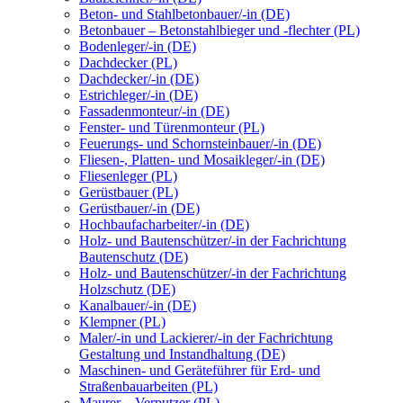
Beton- und Stahlbetonbauer/-in (DE)
Betonbauer – Betonstahlbieger und -flechter (PL)
Bodenleger/-in (DE)
Dachdecker (PL)
Dachdecker/-in (DE)
Estrichleger/-in (DE)
Fassadenmonteur/-in (DE)
Fenster- und Türenmonteur (PL)
Feuerungs- und Schornsteinbauer/-in (DE)
Fliesen-, Platten- und Mosaikleger/-in (DE)
Fliesenleger (PL)
Gerüstbauer (PL)
Gerüstbauer/-in (DE)
Hochbaufacharbeiter/-in (DE)
Holz- und Bautenschützer/-in der Fachrichtung
Bautenschutz (DE)
Holz- und Bautenschützer/-in der Fachrichtung
Holzschutz (DE)
Kanalbauer/-in (DE)
Klempner (PL)
Maler/-in und Lackierer/-in der Fachrichtung
Gestaltung und Instandhaltung (DE)
Maschinen- und Geräteführer für Erd- und
Straßenbauarbeiten (PL)
Maurer – Verputzer (PL)