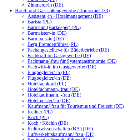
Zimmerer/in (DE)
Hotel- und Gaststättengewerbe / Tourismus (33)
Assistent,-in - Hotelmanagement (DE)
Barista (PL)
Barmann (Barkeeper) (PL)
Barmeister/-in (DE)
Barmixer/-in (DE)
Berg-Fremdenführer (PL)
Fachangestellte/-r für Bäderbetriebe (DE)
Fachkraft im Gastgewerbe (DE)
Fachmann/-frau für Systemgastronomie (DE)
Fachwirt/-in im Gastgewerbe (DE)
Flugbegleiter/-in (PL)
Flugbegleiter/-in (DE)
Hotelfachkraft (PL)
Hotelfachmann,-frau (DE)
Hotelkaufmann, -frau (DE)
Hotelmeister/-in (DE)
Kaufmann/-frau für Tourismus und Freizeit (DE)
Kellner (PL)
Koch (PL)
Koch / Köchin (DE)
Kulturwissenschaften (BA) (DE)
Luftverkehrskaufmann/-frau (DE)
Regionaler Fremdenführer (PL)