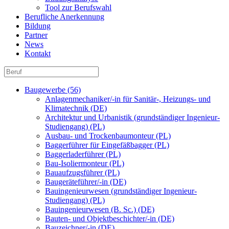
Tool zur Berufswahl
Berufliche Anerkennung
Bildung
Partner
News
Kontakt
Baugewerbe (56)
Anlagenmechaniker/-in für Sanitär-, Heizungs- und
Klimatechnik (DE)
Architektur und Urbanistik (grundständiger Ingenieur-
Studiengang) (PL)
Ausbau- und Trockenbaumonteur (PL)
Baggerführer für Eingefäßbagger (PL)
Baggerladerführer (PL)
Bau-Isoliermonteur (PL)
Bauaufzugsführer (PL)
Baugeräteführer/-in (DE)
Bauingenieurwesen (grundständiger Ingenieur-
Studiengang) (PL)
Bauingenieurwesen (B. Sc.) (DE)
Bauten- und Objektbeschichter/-in (DE)
Bauzeichner/-in (DE)