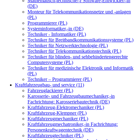
Mathematisch-technische/-r Software-Entwickler/-in
(DE)
Monteur für Telekommunikationsnetze und -anlagen
(PL)
Programmierer (PL)
Systeminformatiker,-in (DE)
Techniker - Informatiker (PL)
Techniker für Breitbandkommunikationssysteme (PL)
Techniker für Netzwerktechnologie (PL)
Techniker für Telekommunikationstechnik (PL)
Techniker für blinden- und sehbehindertengerechte
Computersysteme (PL)
Techniker für medizinische Elektronik und Informatik
(PL)
Techniker – Programmierer (PL)
Kraftfahrzeugbau- und service (11)
Fahrzeuglackierer (PL)
Karosserie- und Fahrzeugbaumechaniker,-in
Fachrichtung: Karosseriebautechnik (DE)
Kraftfahrzeug-Elektromechaniker (PL)
Kraftfahrzeug-Klempner (PL)
Kraftfahrzeugmechaniker (PL)
Kraftfahrzeugmechatroniker,-in Fachrichtung:
Personenkraftwagentechnik (DE)
Kraftfahrzeugtechniker (PL)