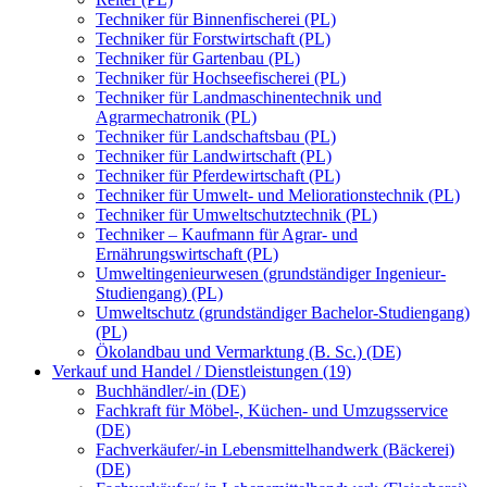
Techniker für Binnenfischerei (PL)
Techniker für Forstwirtschaft (PL)
Techniker für Gartenbau (PL)
Techniker für Hochseefischerei (PL)
Techniker für Landmaschinentechnik und
Agrarmechatronik (PL)
Techniker für Landschaftsbau (PL)
Techniker für Landwirtschaft (PL)
Techniker für Pferdewirtschaft (PL)
Techniker für Umwelt- und Meliorationstechnik (PL)
Techniker für Umweltschutztechnik (PL)
Techniker – Kaufmann für Agrar- und
Ernährungswirtschaft (PL)
Umweltingenieurwesen (grundständiger Ingenieur-
Studiengang) (PL)
Umweltschutz (grundständiger Bachelor-Studiengang)
(PL)
Ökolandbau und Vermarktung (B. Sc.) (DE)
Verkauf und Handel / Dienstleistungen (19)
Buchhändler/-in (DE)
Fachkraft für Möbel-, Küchen- und Umzugsservice
(DE)
Fachverkäufer/-in Lebensmittelhandwerk (Bäckerei)
(DE)