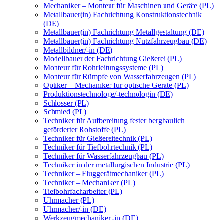
Mechaniker – Monteur für Maschinen und Geräte (PL)
Metallbauer(in) Fachrichtung Konstruktionstechnik
(DE)
Metallbauer(in) Fachrichtung Metallgestaltung (DE)
Metallbauer(in) Fachrichtung Nutzfahrzeugbau (DE)
Metallbildner/-in (DE)
Modellbauer der Fachrichtung Gießerei (PL)
Monteur für Rohrleitungssysteme (PL)
Monteur für Rümpfe von Wasserfahrzeugen (PL)
Optiker – Mechaniker für optische Geräte (PL)
Produktionstechnologe/-technologin (DE)
Schlosser (PL)
Schmied (PL)
Techniker für Aufbereitung fester bergbaulich
geförderter Rohstoffe (PL)
Techniker für Gießereitechnik (PL)
Techniker für Tiefbohrtechnik (PL)
Techniker für Wasserfahrzeugbau (PL)
Techniker in der metallurgischen Industrie (PL)
Techniker – Fluggerätmechaniker (PL)
Techniker – Mechaniker (PL)
Tiefbohrfacharbeiter (PL)
Uhrmacher (PL)
Uhrmacher/-in (DE)
Werkzeugmechaniker,-in (DE)