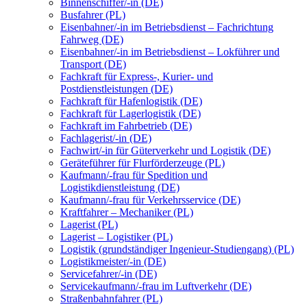
Binnenschiffer/-in (DE)
Busfahrer (PL)
Eisenbahner/-in im Betriebsdienst – Fachrichtung
Fahrweg (DE)
Eisenbahner/-in im Betriebsdienst – Lokführer und
Transport (DE)
Fachkraft für Express-, Kurier- und
Postdienstleistungen (DE)
Fachkraft für Hafenlogistik (DE)
Fachkraft für Lagerlogistik (DE)
Fachkraft im Fahrbetrieb (DE)
Fachlagerist/-in (DE)
Fachwirt/-in für Güterverkehr und Logistik (DE)
Geräteführer für Flurförderzeuge (PL)
Kaufmann/-frau für Spedition und
Logistikdienstleistung (DE)
Kaufmann/-frau für Verkehrsservice (DE)
Kraftfahrer – Mechaniker (PL)
Lagerist (PL)
Lagerist – Logistiker (PL)
Logistik (grundständiger Ingenieur-Studiengang) (PL)
Logistikmeister/-in (DE)
Servicefahrer/-in (DE)
Servicekaufmann/-frau im Luftverkehr (DE)
Straßenbahnfahrer (PL)