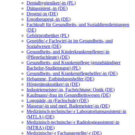
Dentalhygieniker/-in (PL)
Diätassistent,-in (DE)
Drogist/-in (DE)
Ergotherapeut,-in (DE)
Fachkraft für Gesundheits- und Sozialdienstleistungen
(DE)
Gehörprothetiker (PL)
Geprüfte/-r Fachwirt/-in im Gesundheits- und
Sozialwesen (DE)
Gesundheits- und Kinderkrankenpfleger/-in
(Pflegefachleute) (DE)
Gesundheits- und Krankenpflege (grundständiger
Bachelor-Studiengang) (PL)
Gesundheits- und Krankenpflegehelfer/-in (DE)
Hebamme, Entbindungshelfer (DE)
Hörgeräteakustiker/-in (DE)
Industriemeister/-in, Fachrichtung: Optik (DE)
Kaufmann/-frau im Gesundheitswesen (DE)
Logopäde,-in (Fachschule) (DE)
Masseur/-in und med. Bademeister/-in (DE)
Medizinisch-technische/-r Laboratoriumsassistent/-in
(MTLA) (DE)
Medizinisch-technische/-r Radiologieassistent/-in
(MTRA) (DE)
Medizinische/-r Fachangestellte/-r (DE)