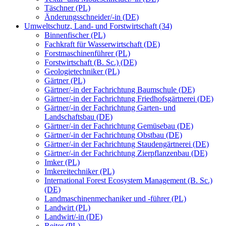
Täschner (PL)
Änderungsschneider/-in (DE)
Umweltschutz, Land- und Forstwirtschaft (34)
Binnenfischer (PL)
Fachkraft für Wasserwirtschaft (DE)
Forstmaschinenführer (PL)
Forstwirtschaft (B. Sc.) (DE)
Geologietechniker (PL)
Gärtner (PL)
Gärtner/-in der Fachrichtung Baumschule (DE)
Gärtner/-in der Fachrichtung Friedhofsgärtnerei (DE)
Gärtner/-in der Fachrichtung Garten- und
Landschaftsbau (DE)
Gärtner/-in der Fachrichtung Gemüsebau (DE)
Gärtner/-in der Fachrichtung Obstbau (DE)
Gärtner/-in der Fachrichtung Staudengärtnerei (DE)
Gärtner/-in der Fachrichtung Zierpflanzenbau (DE)
Imker (PL)
Imkereitechniker (PL)
International Forest Ecosystem Management (B. Sc.)
(DE)
Landmaschinenmechaniker und -führer (PL)
Landwirt (PL)
Landwirt/-in (DE)
Reiter (PL)