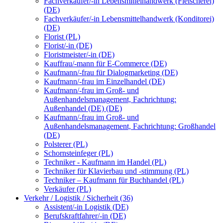
Fachverkäufer/-in Lebensmittelhandwerk (Fleischerei)
(DE)
Fachverkäufer/-in Lebensmittelhandwerk (Konditorei)
(DE)
Florist (PL)
Florist/-in (DE)
Floristmeister/-in (DE)
Kauffrau/-mann für E-Commerce (DE)
Kaufmann/-frau für Dialogmarketing (DE)
Kaufmann/-frau im Einzelhandel (DE)
Kaufmann/-frau im Groß- und
Außenhandelsmanagement, Fachrichtung:
Außenhandel (DE) (DE)
Kaufmann/-frau im Groß- und
Außenhandelsmanagement, Fachrichtung: Großhandel
(DE)
Polsterer (PL)
Schornsteinfeger (PL)
Techniker - Kaufmann im Handel (PL)
Techniker für Klavierbau und -stimmung (PL)
Techniker – Kaufmann für Buchhandel (PL)
Verkäufer (PL)
Verkehr / Logistik / Sicherheit (36)
Assistent/-in Logistik (DE)
Berufskraftfahrer/-in (DE)