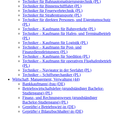
Techniker für Bahnautomatisierungstechnik (PL)
Techniker für Binnenschifffahrt (PL)
Techniker für Feuerwehrtechnik (PL)
Techniker für Straßentransporte (PL)
Techniker für direkten Personen- und Eigentumsschutz
(PL)
Techniker – Kaufmann für Bahnverkehr (PL)
Techniker – Kaufmann für Hafen- und Terminalbetrieb
(PL)
Techniker – Kaufmann für Logistik (PL)
Techniker – Kaufmann für Post- und
Finanzdienstleistungen (PL)
Techniker – Kaufmann für Spedition (PL)
Techniker – Kaufmann für operativen Flughafenbetrieb
(PL)
Techniker – Navigator in der Seefahrt (PL)
Techniker – Schiffsmechaniker (PL)
Wirtschaft, Management, Verwaltung (44)
Bankkaufmann/-frau (DE)
Betriebswirtschaftslehre (grundständiger Bachelor-
Studiengang) (PL)
Finanz- und Rechnungswesen (grundständiger
Bachelor-Studiengang) (PL)
Geprüfte/-r Betriebswirt/-in (DE)
Geprüfte/-r Bilanzbuchhalter/-in (DE)