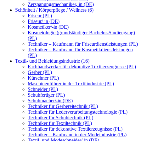
Zerspanungsmechaniker,-in (DE)
Schönheit / Körperpflege / Wellness (6)
Friseur (PL)
Friseur/-in (DE)
Kosmetiker/-in (DE)
Kosmetologie (grundständiger Bachelor-Studiengang)
(PL)
Techniker – Kaufmann für Friseurdienstleistungen (PL)
Techniker – Kaufmann für Kosmetikdienstleistungen
(PL)
Textil- und Bekleidungsindustrie (16)
Fachhandwerker für dekorative Textilerzeugnisse (PL)
Gerber (PL)
Kürschner (PL)
Maschinenführer in der Textilindustrie (PL)
Schneider (PL)
Schuhfertiger (PL)
Schuhmacher/-in (DE)
Techniker für Gerbereitechnik (PL)
Techniker für Lederverarbeitungstechnologie (PL)
Techniker für Schuhtechnik (PL)
Techniker für Textiltechnik (PL)
Techniker für dekorative Textilerzeugnisse (PL)
Techniker – Kaufmann in der Modeindustrie (PL)
Textil- und Modeschneider/-in (DE)