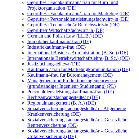
Geprüfte/-r Fachkaufmann/-frau für Büro- und
Projektorganisation (DE)
Geprüfte/-r Fachkaufmann/-frau für Marketing (DE)
Geprüfte/-r Personaldienstleistungsfachwirt/-in (DE)
Geprüfte/-r Technische/-r Betriebswirt/-in (DE)
Geprüfte/r Wirtschaftsfachwirt/-in (DE)
German and Polish Law (LL.B.) (DE)
Immobilienkaufmann/-frau (DE)
Industriekaufmann/-frau (DE)
International Business Administration (B. Sc.) (DE)
Internationale Betriebswirtschaftslehre (B. Sc.) (DE)
Justizfachangstellte/-r (DE)
Kaufmann /-frau für Marketingkommunikation (DE)
Kaufmann/-frau für Büromanagement (DE)
Management und Produktionsingenieurwesen
(grundständiger Ingenieur-Studiengang) (PL)
Personaldienstleistungskaufmann/-frau (DE)
Rechtsanwaltsfachangestellte/-r (DE)
Regionalmanagement (B. A.) (DE)
Sozialversicherungsfachangestellte/-r - Allgemeine
Krankenversicherung (DE)
Sozialversicherungsfachangestellte/-r – Gesetzliche
Rentenversicherung (DE)
Sozialversicherungsfachangestellte/-r – Gesetzliche
Unfallversicherung (DE)