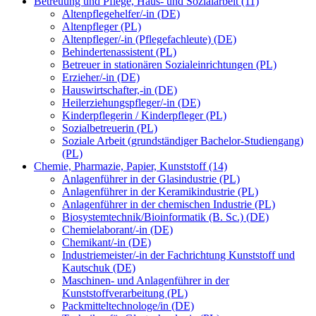
Betreuung und Pflege, Haus- und Sozialarbeit (11)
Altenpflegehelfer/-in (DE)
Altenpfleger (PL)
Altenpfleger/-in (Pflegefachleute) (DE)
Behindertenassistent (PL)
Betreuer in stationären Sozialeinrichtungen (PL)
Erzieher/-in (DE)
Hauswirtschafter,-in (DE)
Heilerziehungspfleger/-in (DE)
Kinderpflegerin / Kinderpfleger (PL)
Sozialbetreuerin (PL)
Soziale Arbeit (grundständiger Bachelor-Studiengang)
(PL)
Chemie, Pharmazie, Papier, Kunststoff (14)
Anlagenführer in der Glasindustrie (PL)
Anlagenführer in der Keramikindustrie (PL)
Anlagenführer in der chemischen Industrie (PL)
Biosystemtechnik/Bioinformatik (B. Sc.) (DE)
Chemielaborant/-in (DE)
Chemikant/-in (DE)
Industriemeister/-in der Fachrichtung Kunststoff und
Kautschuk (DE)
Maschinen- und Anlagenführer in der
Kunststoffverarbeitung (PL)
Packmitteltechnologe/in (DE)