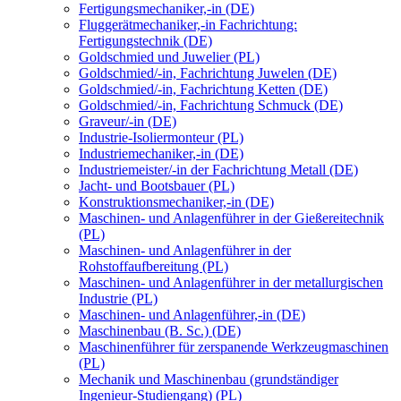
Fertigungsmechaniker,-in (DE)
Fluggerätmechaniker,-in Fachrichtung:
Fertigungstechnik (DE)
Goldschmied und Juwelier (PL)
Goldschmied/-in, Fachrichtung Juwelen (DE)
Goldschmied/-in, Fachrichtung Ketten (DE)
Goldschmied/-in, Fachrichtung Schmuck (DE)
Graveur/-in (DE)
Industrie-Isoliermonteur (PL)
Industriemechaniker,-in (DE)
Industriemeister/-in der Fachrichtung Metall (DE)
Jacht- und Bootsbauer (PL)
Konstruktionsmechaniker,-in (DE)
Maschinen- und Anlagenführer in der Gießereitechnik
(PL)
Maschinen- und Anlagenführer in der
Rohstoffaufbereitung (PL)
Maschinen- und Anlagenführer in der metallurgischen
Industrie (PL)
Maschinen- und Anlagenführer,-in (DE)
Maschinenbau (B. Sc.) (DE)
Maschinenführer für zerspanende Werkzeugmaschinen
(PL)
Mechanik und Maschinenbau (grundständiger
Ingenieur-Studiengang) (PL)