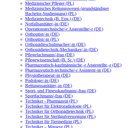
Medizinischer Pfleger (PL)
Medizinisches Rettungswesen (grundständiger
Bachelor-Studiengang) (PL)
Medizintechnik (B. Eng.) (DE)
Notfallsanitäter,-in (DE)
Operationstechnische/-r Angestellte/-r (DE)
Orthoptist/-in (DE)
Orthoptist/-in (PL)
Orthopädieschuhmacher/-in (DE)
Orthopädietechnik-Mechaniker/-in (DE)
Pflegefachmann/-frau (DE)
Pflegewissenschaft (B. Sc.) (DE)
Pharmazeutisch-kaufmännische,-r Angestellte,-r (DE)
Pharmazeutisch-technische/-r Assistent/-in (DE)
Physiotherapeut/-in (DE)
Podologe/-in (DE)
Rettungssanitäter,-in (DE)
Sport- und Fitnesskaufmann/-frau (DE)
Sportfachmann/-frau (DE)
Techniker - Pharmazeut (PL)
Techniker für Elektroradiologie (PL)
Techniker für Orthopädietechnik (PL)
Techniker für Sterilgutversorgung (PL)
Techniker für Tiermedizin (PL)
Techniker – Masseur (PL)