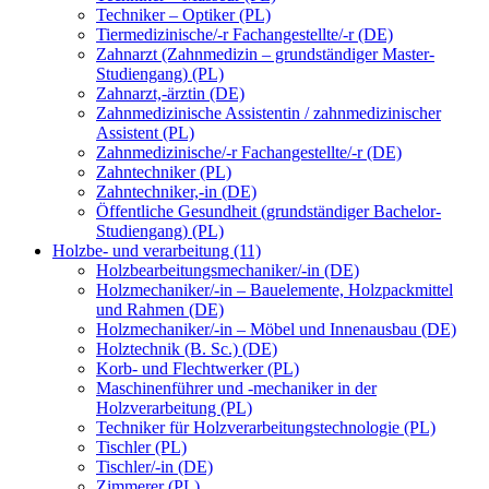
Techniker – Optiker (PL)
Tiermedizinische/-r Fachangestellte/-r (DE)
Zahnarzt (Zahnmedizin – grundständiger Master-
Studiengang) (PL)
Zahnarzt,-ärztin (DE)
Zahnmedizinische Assistentin / zahnmedizinischer
Assistent (PL)
Zahnmedizinische/-r Fachangestellte/-r (DE)
Zahntechniker (PL)
Zahntechniker,-in (DE)
Öffentliche Gesundheit (grundständiger Bachelor-
Studiengang) (PL)
Holzbe- und verarbeitung (11)
Holzbearbeitungsmechaniker/-in (DE)
Holzmechaniker/-in – Bauelemente, Holzpackmittel
und Rahmen (DE)
Holzmechaniker/-in – Möbel und Innenausbau (DE)
Holztechnik (B. Sc.) (DE)
Korb- und Flechtwerker (PL)
Maschinenführer und -mechaniker in der
Holzverarbeitung (PL)
Techniker für Holzverarbeitungstechnologie (PL)
Tischler (PL)
Tischler/-in (DE)
Zimmerer (PL)