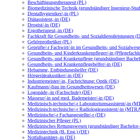
Beschäftigungstherapeut (PL)
Biomedizinische Technik (grundständiger Ingenieur-Stu
Dentalhygieniker/-in (PL)
Diätassistent,-in (DE)
Drogist/-in (DE)
Ergotherapeut,-in (DE)
Fachkraft für Gesundheits- und Sozialdienstleistungen (
Gehörprothetiker (PL)
Geprüfte/-r Fachwirt/-in im Gesundheits- und Sozialwes
Gesundheits- und Kinderkrankenpfleger/-in (Pflegefachl
Gesundheits- und Krankenpflege (grundständiger Bachel
Gesundheits- und Krankenpflegehelfer/-in (DE)
Hebamme, Entbindungshelfer (DE)
Hörgeräteakustiker/-in (DE)
Industriemeister/-in, Fachrichtung: Optik (DE)
Kaufmann/-frau im Gesundheitswesen (DE)
Logopäde,-in (Fachschule) (DE)
Masseur/-in und med. Bademeister/-in (DE)
Medizinisch-technische/-r Laboratoriumsassistent/-in 
Medizinisch-technische/-r Radiologieassistent/-in (MTR
Medizinische/-r Fachangestellte/-r (DE)
Medizinischer Pfleger (PL)
Medizinisches Rettungswesen (grundständiger Bachelor
Medizintechnik (B. Eng.) (DE)
Notfallsanitäter,-in (DE)