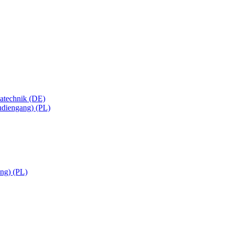
matechnik (DE)
tudiengang) (PL)
ng) (PL)