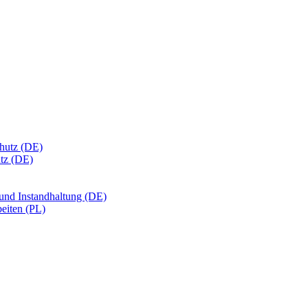
chutz (DE)
utz (DE)
 und Instandhaltung (DE)
eiten (PL)