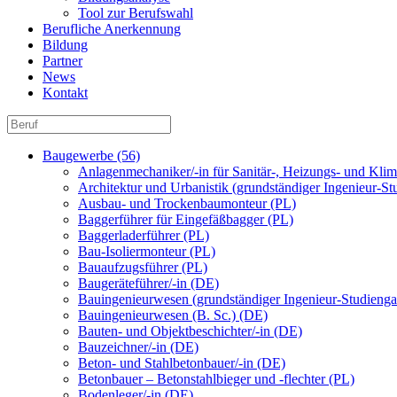
Tool zur Berufswahl
Berufliche Anerkennung
Bildung
Partner
News
Kontakt
Baugewerbe (56)
Anlagenmechaniker/-in für Sanitär-, Heizungs- und Kli
Architektur und Urbanistik (grundständiger Ingenieur-S
Ausbau- und Trockenbaumonteur (PL)
Baggerführer für Eingefäßbagger (PL)
Baggerladerführer (PL)
Bau-Isoliermonteur (PL)
Bauaufzugsführer (PL)
Baugeräteführer/-in (DE)
Bauingenieurwesen (grundständiger Ingenieur-Studienga
Bauingenieurwesen (B. Sc.) (DE)
Bauten- und Objektbeschichter/-in (DE)
Bauzeichner/-in (DE)
Beton- und Stahlbetonbauer/-in (DE)
Betonbauer – Betonstahlbieger und -flechter (PL)
Bodenleger/-in (DE)