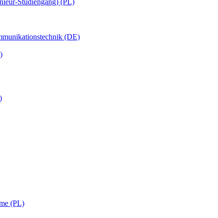
nieur-Studiengang) (PL)
ommunikationstechnik (DE)
)
)
eme (PL)