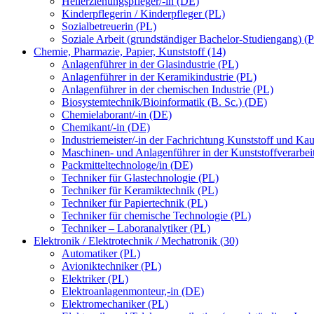
Heilerziehungspfleger/-in (DE)
Kinderpflegerin / Kinderpfleger (PL)
Sozialbetreuerin (PL)
Soziale Arbeit (grundständiger Bachelor-Studiengang) (
Chemie, Pharmazie, Papier, Kunststoff (14)
Anlagenführer in der Glasindustrie (PL)
Anlagenführer in der Keramikindustrie (PL)
Anlagenführer in der chemischen Industrie (PL)
Biosystemtechnik/Bioinformatik (B. Sc.) (DE)
Chemielaborant/-in (DE)
Chemikant/-in (DE)
Industriemeister/-in der Fachrichtung Kunststoff und Ka
Maschinen- und Anlagenführer in der Kunststoffverarbei
Packmitteltechnologe/in (DE)
Techniker für Glastechnologie (PL)
Techniker für Keramiktechnik (PL)
Techniker für Papiertechnik (PL)
Techniker für chemische Technologie (PL)
Techniker – Laboranalytiker (PL)
Elektronik / Elektrotechnik / Mechatronik (30)
Automatiker (PL)
Avioniktechniker (PL)
Elektriker (PL)
Elektroanlagenmonteur,-in (DE)
Elektromechaniker (PL)