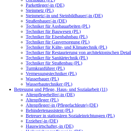
Parkettleger/-in (DE)
Steinmetz (PL)
Steinmetz/-in und Steinbildhauer/-in (DE)
Straßenbauer/-in (DE)
Techniker für Ausbauarbeiten (PL)
Techniker für Bauwesen (PL)
Techniker für Eisenbahnbau (PL)
Techniker für Gasversorgung (PL)
Techniker für Kälte- und Klimatechnik (PL)
Techniker für Restaurierung von architektonischen Detai
Techniker für Sanitärtechnik (PL)
Techniker für Straßenbau (PL)
Turmkranführer (PL)
Vermessungstechniker (PL)
Wasserbauer (PL)
Wasserbautechniker (PL)
Betreuung und Pflege, Haus- und Sozialarbeit (11)
Altenpflegehelfer/-in (DE)
Altenpfleger (PL)
Altenpfleger/-in (Pflegefachleute) (DE)
Behindertenassistent (PL)
Betreuer in stationären Sozialeinrichtungen (PL)
Erzieher/-in (DE)
Hauswirtschafter,-in (DE)