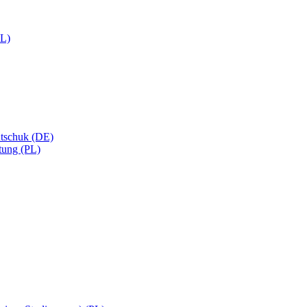
PL)
utschuk (DE)
tung (PL)