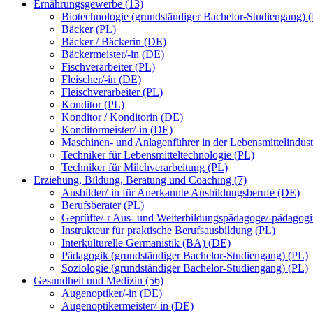
Ernährungsgewerbe (13)
Biotechnologie (grundständiger Bachelor-Studiengang) 
Bäcker (PL)
Bäcker / Bäckerin (DE)
Bäckermeister/-in (DE)
Fischverarbeiter (PL)
Fleischer/-in (DE)
Fleischverarbeiter (PL)
Konditor (PL)
Konditor / Konditorin (DE)
Konditormeister/-in (DE)
Maschinen- und Anlagenführer in der Lebensmittelindust
Techniker für Lebensmitteltechnologie (PL)
Techniker für Milchverarbeitung (PL)
Erziehung, Bildung, Beratung und Coaching (7)
Ausbilder/-in für Anerkannte Ausbildungsberufe (DE)
Berufsberater (PL)
Geprüfte/-r Aus- und Weiterbildungspädagoge/-pädagog
Instrukteur für praktische Berufsausbildung (PL)
Interkulturelle Germanistik (BA) (DE)
Pädagogik (grundständiger Bachelor-Studiengang) (PL)
Soziologie (grundständiger Bachelor-Studiengang) (PL)
Gesundheit und Medizin (56)
Augenoptiker/-in (DE)
Augenoptikermeister/-in (DE)