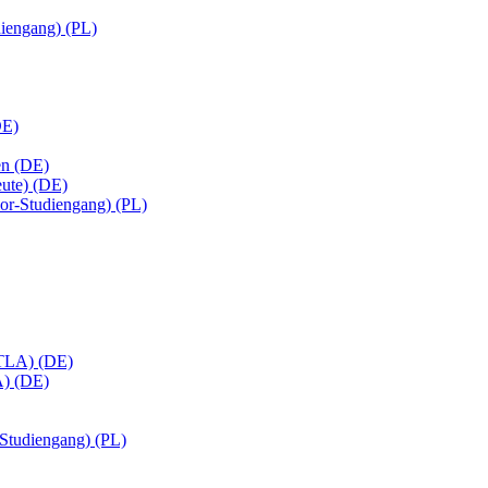
diengang) (PL)
DE)
en (DE)
eute) (DE)
or-Studiengang) (PL)
(MTLA) (DE)
A) (DE)
-Studiengang) (PL)