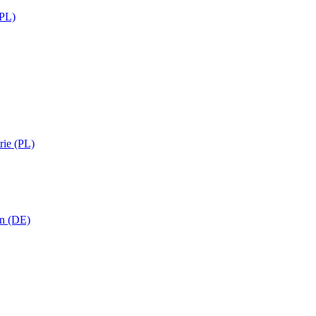
(PL)
rie (PL)
in (DE)