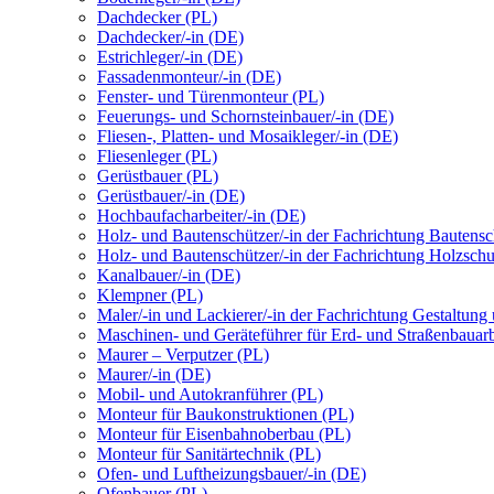
Dachdecker (PL)
Dachdecker/-in (DE)
Estrichleger/-in (DE)
Fassadenmonteur/-in (DE)
Fenster- und Türenmonteur (PL)
Feuerungs- und Schornsteinbauer/-in (DE)
Fliesen-, Platten- und Mosaikleger/-in (DE)
Fliesenleger (PL)
Gerüstbauer (PL)
Gerüstbauer/-in (DE)
Hochbaufacharbeiter/-in (DE)
Holz- und Bautenschützer/-in der Fachrichtung Bautens
Holz- und Bautenschützer/-in der Fachrichtung Holzsch
Kanalbauer/-in (DE)
Klempner (PL)
Maler/-in und Lackierer/-in der Fachrichtung Gestaltung
Maschinen- und Geräteführer für Erd- und Straßenbauarb
Maurer – Verputzer (PL)
Maurer/-in (DE)
Mobil- und Autokranführer (PL)
Monteur für Baukonstruktionen (PL)
Monteur für Eisenbahnoberbau (PL)
Monteur für Sanitärtechnik (PL)
Ofen- und Luftheizungsbauer/-in (DE)
Ofenbauer (PL)