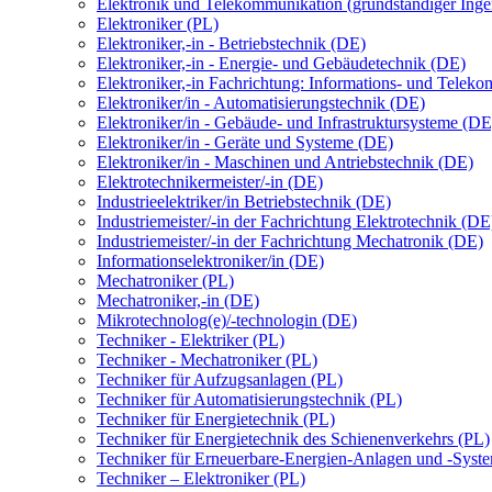
Elektronik und Telekommunikation (grundständiger Inge
Elektroniker (PL)
Elektroniker,-in - Betriebstechnik (DE)
Elektroniker,-in - Energie- und Gebäudetechnik (DE)
Elektroniker,-in Fachrichtung: Informations- und Telek
Elektroniker/in - Automatisierungstechnik (DE)
Elektroniker/in - Gebäude- und Infrastruktursysteme (DE
Elektroniker/in - Geräte und Systeme (DE)
Elektroniker/in - Maschinen und Antriebstechnik (DE)
Elektrotechnikermeister/-in (DE)
Industrieelektriker/in Betriebstechnik (DE)
Industriemeister/-in der Fachrichtung Elektrotechnik (DE
Industriemeister/-in der Fachrichtung Mechatronik (DE)
Informationselektroniker/in (DE)
Mechatroniker (PL)
Mechatroniker,-in (DE)
Mikrotechnolog(e)/-technologin (DE)
Techniker - Elektriker (PL)
Techniker - Mechatroniker (PL)
Techniker für Aufzugsanlagen (PL)
Techniker für Automatisierungstechnik (PL)
Techniker für Energietechnik (PL)
Techniker für Energietechnik des Schienenverkehrs (PL)
Techniker für Erneuerbare-Energien-Anlagen und -Syst
Techniker – Elektroniker (PL)