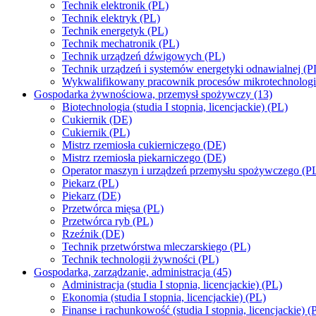
Technik elektronik (PL)
Technik elektryk (PL)
Technik energetyk (PL)
Technik mechatronik (PL)
Technik urządzeń dźwigowych (PL)
Technik urządzeń i systemów energetyki odnawialnej (P
Wykwalifikowany pracownik procesów mikrotechnolog
Gospodarka żywnościowa, przemysł spożywczy (13)
Biotechnologia (studia I stopnia, licencjackie) (PL)
Cukiernik (DE)
Cukiernik (PL)
Mistrz rzemiosła cukierniczego (DE)
Mistrz rzemiosła piekarniczego (DE)
Operator maszyn i urządzeń przemysłu spożywczego (P
Piekarz (PL)
Piekarz (DE)
Przetwórca mięsa (PL)
Przetwórca ryb (PL)
Rzeźnik (DE)
Technik przetwórstwa mleczarskiego (PL)
Technik technologii żywności (PL)
Gospodarka, zarządzanie, administracja (45)
Administracja (studia I stopnia, licencjackie) (PL)
Ekonomia (studia I stopnia, licencjackie) (PL)
Finanse i rachunkowość (studia I stopnia, licencjackie) (