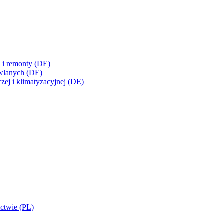
e i remonty (DE)
owlanych (DE)
czej i klimatyzacyjnej (DE)
ctwie (PL)