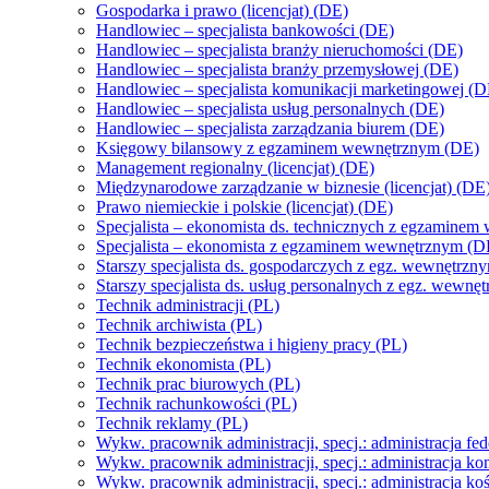
Gospodarka i prawo (licencjat) (DE)
Handlowiec – specjalista bankowości (DE)
Handlowiec – specjalista branży nieruchomości (DE)
Handlowiec – specjalista branży przemysłowej (DE)
Handlowiec – specjalista komunikacji marketingowej (D
Handlowiec – specjalista usług personalnych (DE)
Handlowiec – specjalista zarządzania biurem (DE)
Księgowy bilansowy z egzaminem wewnętrznym (DE)
Management regionalny (licencjat) (DE)
Międzynarodowe zarządzanie w biznesie (licencjat) (DE
Prawo niemieckie i polskie (licencjat) (DE)
Specjalista – ekonomista ds. technicznych z egzamine
Specjalista – ekonomista z egzaminem wewnętrznym (D
Starszy specjalista ds. gospodarczych z egz. wewnętrzn
Starszy specjalista ds. usług personalnych z egz. wewn
Technik administracji (PL)
Technik archiwista (PL)
Technik bezpieczeństwa i higieny pracy (PL)
Technik ekonomista (PL)
Technik prac biurowych (PL)
Technik rachunkowości (PL)
Technik reklamy (PL)
Wykw. pracownik administracji, specj.: administracja fe
Wykw. pracownik administracji, specj.: administracja k
Wykw. pracownik administracji, specj.: administracja ko