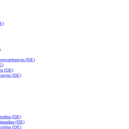
E)
)
m wewnętrznym (DE)
E)
ym (DE)
ętrznym (DE)
deralna (DE)
omunalna (DE)
ścielna (DE)