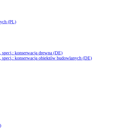
wych (PL)
, specj.: konserwacja drewna (DE)
, specj.: konserwacja obiektów budowlanych (DE)
)