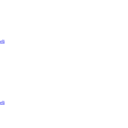
eli
eli