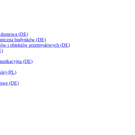
 i domowa (DE)
techniczna budynków (DE)
ynków i obiektów przemysłowych (DE)
E)
omunikacyjna (DE)
kie) (PL)
słowe (DE)