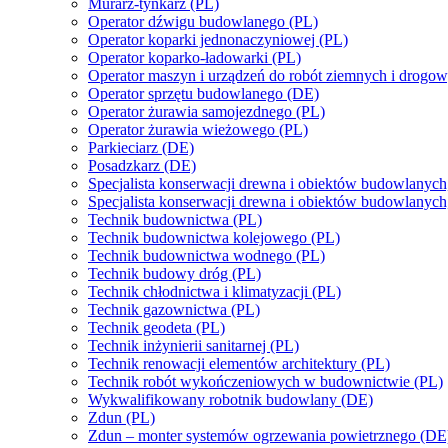
Murarz-tynkarz (PL)
Operator dźwigu budowlanego (PL)
Operator koparki jednonaczyniowej (PL)
Operator koparko-ładowarki (PL)
Operator maszyn i urządzeń do robót ziemnych i drogo
Operator sprzętu budowlanego (DE)
Operator żurawia samojezdnego (PL)
Operator żurawia wieżowego (PL)
Parkieciarz (DE)
Posadzkarz (DE)
Specjalista konserwacji drewna i obiektów budowlanych
Specjalista konserwacji drewna i obiektów budowlanych
Technik budownictwa (PL)
Technik budownictwa kolejowego (PL)
Technik budownictwa wodnego (PL)
Technik budowy dróg (PL)
Technik chłodnictwa i klimatyzacji (PL)
Technik gazownictwa (PL)
Technik geodeta (PL)
Technik inżynierii sanitarnej (PL)
Technik renowacji elementów architektury (PL)
Technik robót wykończeniowych w budownictwie (PL)
Wykwalifikowany robotnik budowlany (DE)
Zdun (PL)
Zdun – monter systemów ogrzewania powietrznego (DE