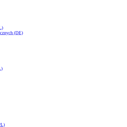
L)
icznych (DE)
L)
PL)