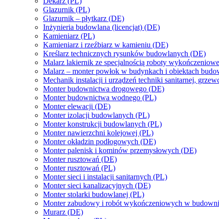
Dekarz (PL)
Glazurnik (PL)
Glazurnik – płytkarz (DE)
Inżynieria budowlana (licencjat) (DE)
Kamieniarz (PL)
Kamieniarz i rzeźbiarz w kamieniu (DE)
Kreślarz technicznych rysunków budowlanych (DE)
Malarz lakiernik ze specjalnością roboty wykończeniow
Malarz – monter powłok w budynkach i obiektach bud
Mechanik instalacji i urządzeń techniki sanitarnej, grzew
Monter budownictwa drogowego (DE)
Monter budownictwa wodnego (PL)
Monter elewacji (DE)
Monter izolacji budowlanych (PL)
Monter konstrukcji budowlanych (PL)
Monter nawierzchni kolejowej (PL)
Monter okładzin podłogowych (DE)
Monter palenisk i kominów przemysłowych (DE)
Monter rusztowań (DE)
Monter rusztowań (PL)
Monter sieci i instalacji sanitarnych (PL)
Monter sieci kanalizacyjnych (DE)
Monter stolarki budowlanej (PL)
Monter zabudowy i robót wykończeniowych w budowni
Murarz (DE)