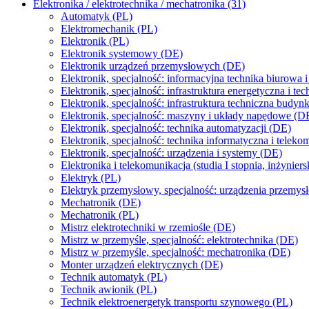
Elektronika / elektrotechnika / mechatronika (31)
Automatyk (PL)
Elektromechanik (PL)
Elektronik (PL)
Elektronik systemowy (DE)
Elektronik urządzeń przemysłowych (DE)
Elektronik, specjalność: informacyjna technika biurowa
Elektronik, specjalność: infrastruktura energetyczna i 
Elektronik, specjalność: infrastruktura techniczna bud
Elektronik, specjalność: maszyny i układy napędowe (D
Elektronik, specjalność: technika automatyzacji (DE)
Elektronik, specjalność: technika informatyczna i telek
Elektronik, specjalność: urządzenia i systemy (DE)
Elektronika i telekomunikacja (studia I stopnia, inżyniers
Elektryk (PL)
Elektryk przemysłowy, specjalność: urządzenia przemy
Mechatronik (DE)
Mechatronik (PL)
Mistrz elektrotechniki w rzemiośle (DE)
Mistrz w przemyśle, specjalność: elektrotechnika (DE)
Mistrz w przemyśle, specjalność: mechatronika (DE)
Monter urządzeń elektrycznych (DE)
Technik automatyk (PL)
Technik awionik (PL)
Technik elektroenergetyk transportu szynowego (PL)