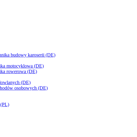
chnika budowy karoserii (DE)
nika motocyklowa (DE)
nika rowerowa (DE)
udowlanych (DE)
mochodów osobowych (DE)
 (PL)