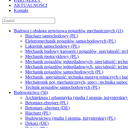
PARTNERZY
AKTUALNOŚCI
Kontakt
Budowa i obsługa serwisowa pojazdów mechanicznych (11)
Blacharz samochodowy (PL)
Elektromechanik pojazdów samochodowych (PL)
Lakiernik samochodowy (PL)
Mechanik budowy karoserii i pojazdów, specjalność: te
Mechanik motocyklowy (PL)
Mechanik pojazdów jednośladowych, specjalność: tech
Mechanik pojazdów jednośladowych, specjalność: tech
Mechanik pojazdów samochodowych (PL)
Mechanik, specjalność: technika maszyn rolniczych i b
Mechatronik poj. mechanicznych, specj.: technika sa
Technik pojazdów samochodowych (PL)
Budownictwo (56)
Architektura i urbanistyka (studia I stopnia, inżynierskie)
Betoniarz-zbrojarz (PL)
Betoniarz–zbrojarz (DE)
Blacharz (PL)
Budownictwo (studia I stopnia, inżynierskie) (PL)
Dekarz (DE)