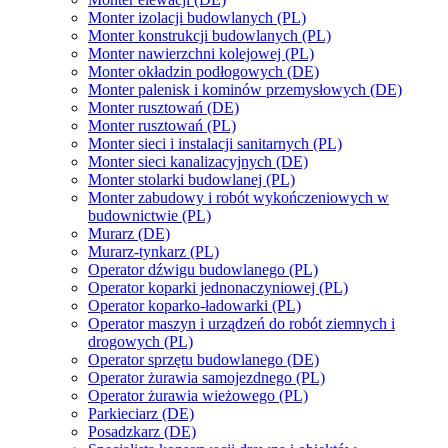
Monter izolacji budowlanych (PL)
Monter konstrukcji budowlanych (PL)
Monter nawierzchni kolejowej (PL)
Monter okładzin podłogowych (DE)
Monter palenisk i kominów przemysłowych (DE)
Monter rusztowań (DE)
Monter rusztowań (PL)
Monter sieci i instalacji sanitarnych (PL)
Monter sieci kanalizacyjnych (DE)
Monter stolarki budowlanej (PL)
Monter zabudowy i robót wykończeniowych w
budownictwie (PL)
Murarz (DE)
Murarz-tynkarz (PL)
Operator dźwigu budowlanego (PL)
Operator koparki jednonaczyniowej (PL)
Operator koparko-ładowarki (PL)
Operator maszyn i urządzeń do robót ziemnych i
drogowych (PL)
Operator sprzętu budowlanego (DE)
Operator żurawia samojezdnego (PL)
Operator żurawia wieżowego (PL)
Parkieciarz (DE)
Posadzkarz (DE)