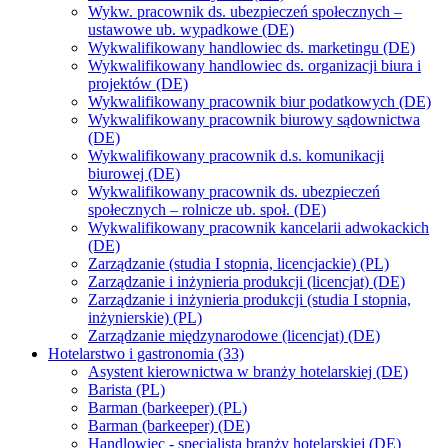
Wykw. pracownik ds. ubezpieczeń społecznych –
ustawowe ub. wypadkowe (DE)
Wykwalifikowany handlowiec ds. marketingu (DE)
Wykwalifikowany handlowiec ds. organizacji biura i
projektów (DE)
Wykwalifikowany pracownik biur podatkowych (DE)
Wykwalifikowany pracownik biurowy sądownictwa
(DE)
Wykwalifikowany pracownik d.s. komunikacji
biurowej (DE)
Wykwalifikowany pracownik ds. ubezpieczeń
społecznych – rolnicze ub. społ. (DE)
Wykwalifikowany pracownik kancelarii adwokackich
(DE)
Zarządzanie (studia I stopnia, licencjackie) (PL)
Zarządzanie i inżynieria produkcji (licencjat) (DE)
Zarządzanie i inżynieria produkcji (studia I stopnia,
inżynierskie) (PL)
Zarządzanie międzynarodowe (licencjat) (DE)
Hotelarstwo i gastronomia (33)
Asystent kierownictwa w branży hotelarskiej (DE)
Barista (PL)
Barman (barkeeper) (PL)
Barman (barkeeper) (DE)
Handlowiec - specjalista branży hotelarskiej (DE)