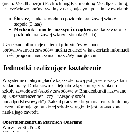
(niem. Metallbauer(in) Fachrichtung Fachrichtung Metallgestaltung)
jest
częściowo
porównywalny z następującymi polskimi zawodami:
Ślusarz
, nauka zawodu na poziomie branżowej szkoły I
stopnia (3 lata).
Mechanik – monter maszyn i urządzeń
, nauka zawodu na
poziomie branżowej szkoły I stopnia (3 lata).
Użyteczne informacje na temat priorytetów w nauce
porównywanych zawodów można znaleźć w kategoriach informacji
„Treść programu nauczania” oraz „Wymiar godzin”.
Jednostki realizujące kształcenie
W systemie dualnym placówką szkoleniową jest przede wszystkim
zakład pracy. Dodatkowo istnieje obowiązek uczęszczania do
szkoły zawodowej (szkoły zawodowe w Brandenburgii nazywane
są "Oberstufenzentren" czyli "Zespoły szkół
ponadpodstawowych"). Zakład pracy w którym ma być zatrudniony
uczeń informuje go, w której szkole w regionie jest prowadzona
nauka jego zawodu.
Oberstufenzentrum Märkisch-Oderland
Wriezener Straße 28