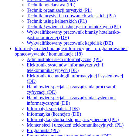
Technik hotelarstwa (PL)
Technik organizacji turystyki (PL)
Technik turystyki na obszarach wiejskich (PL)
Technik usług kelnerskich (PL)
Technik żywienia i usług gastronomicznych (PL)
Wykwalifikowany pracownik branży hotelarsko-
gastronomicznej (DE)
Wykwalifikowany pracownik kąpielisk (DE)
Informatyka / technologie informacyjne – programowanie i
opracowywanie / komunikacja (18)
Administrator sieci informatycznej (PL)
Elektronik systemów informatycznych i
telekomunikacyjnych (DE)
Elektronik technologii informacyjnej i systemowej
(DE)
Handlowiec specjalista zarządzania procesami
cyfryzacji (DE)
Handlowiec specjalista zarządzania systemami
informatycznymi (DE)
Informatyk specjalista (DE)
Informatyka (licencjat) (DE)
Informatyka (studia I stopnia, inżynierskie) (PL)
Monter sieci i urządzeń telekomunikacyjnych (PL)
Programista (PL)
Programista matematyczno-techniczny (DE)