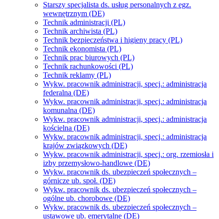
Starszy specjalista ds. usług personalnych z egz.
wewnętrznym (DE)
Technik administracji (PL)
Technik archiwista (PL)
Technik bezpieczeństwa i higieny pracy (PL)
Technik ekonomista (PL)
Technik prac biurowych (PL)
Technik rachunkowości (PL)
Technik reklamy (PL)
Wykw. pracownik administracji, specj.: administracja
federalna (DE)
Wykw. pracownik administracji, specj.: administracja
komunalna (DE)
Wykw. pracownik administracji, specj.: administracja
kościelna (DE)
Wykw. pracownik administracji, specj.: administracja
krajów związkowych (DE)
Wykw. pracownik administracji, specj.: org. rzemiosła i
izby przemysłowo-handlowe (DE)
Wykw. pracownik ds. ubezpieczeń społecznych –
górnicze ub. społ. (DE)
Wykw. pracownik ds. ubezpieczeń społecznych –
ogólne ub. chorobowe (DE)
Wykw. pracownik ds. ubezpieczeń społecznych –
ustawowe ub. emerytalne (DE)