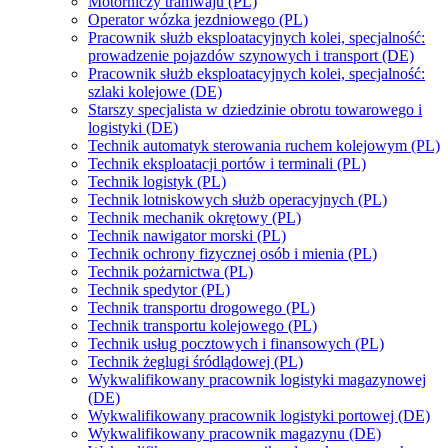
Motorniczy tramwaju (PL)
Operator wózka jezdniowego (PL)
Pracownik służb eksploatacyjnych kolei, specjalność:
prowadzenie pojazdów szynowych i transport (DE)
Pracownik służb eksploatacyjnych kolei, specjalność:
szlaki kolejowe (DE)
Starszy specjalista w dziedzinie obrotu towarowego i
logistyki (DE)
Technik automatyk sterowania ruchem kolejowym (PL)
Technik eksploatacji portów i terminali (PL)
Technik logistyk (PL)
Technik lotniskowych służb operacyjnych (PL)
Technik mechanik okrętowy (PL)
Technik nawigator morski (PL)
Technik ochrony fizycznej osób i mienia (PL)
Technik pożarnictwa (PL)
Technik spedytor (PL)
Technik transportu drogowego (PL)
Technik transportu kolejowego (PL)
Technik usług pocztowych i finansowych (PL)
Technik żeglugi śródlądowej (PL)
Wykwalifikowany pracownik logistyki magazynowej
(DE)
Wykwalifikowany pracownik logistyki portowej (DE)
Wykwalifikowany pracownik magazynu (DE)