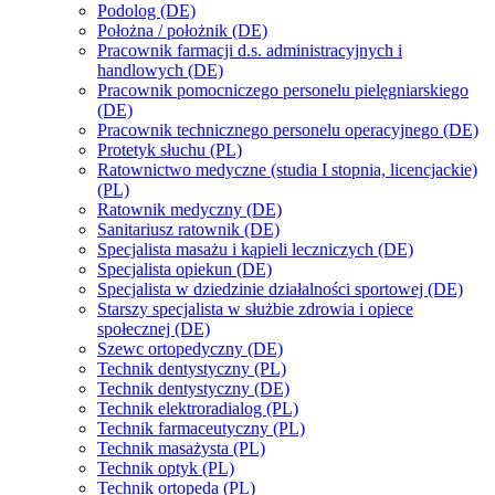
Podolog (DE)
Położna / położnik (DE)
Pracownik farmacji d.s. administracyjnych i
handlowych (DE)
Pracownik pomocniczego personelu pielęgniarskiego
(DE)
Pracownik technicznego personelu operacyjnego (DE)
Protetyk słuchu (PL)
Ratownictwo medyczne (studia I stopnia, licencjackie)
(PL)
Ratownik medyczny (DE)
Sanitariusz ratownik (DE)
Specjalista masażu i kąpieli leczniczych (DE)
Specjalista opiekun (DE)
Specjalista w dziedzinie działalności sportowej (DE)
Starszy specjalista w służbie zdrowia i opiece
społecznej (DE)
Szewc ortopedyczny (DE)
Technik dentystyczny (PL)
Technik dentystyczny (DE)
Technik elektroradialog (PL)
Technik farmaceutyczny (PL)
Technik masażysta (PL)
Technik optyk (PL)
Technik ortopeda (PL)