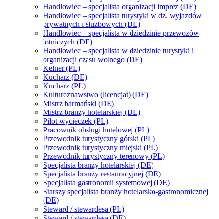
Handlowiec – specjalista organizacji imprez (DE)
Handlowiec – specjalista turystyki w dz. wyjazdów
prywatnych i służbowych (DE)
Handlowiec – specjalista w dziedzinie przewozów
lotniczych (DE)
Handlowiec – specjalista w dziedzinie turystyki i
organizacji czasu wolnego (DE)
Kelner (PL)
Kucharz (DE)
Kucharz (PL)
Kulturoznawstwo (licencjat) (DE)
Mistrz barmański (DE)
Mistrz branży hotelarskiej (DE)
Pilot wycieczek (PL)
Pracownik obsługi hotelowej (PL)
Przewodnik turystyczny górski (PL)
Przewodnik turystyczny miejski (PL)
Przewodnik turystyczny terenowy (PL)
Specjalista branży hotelarskiej (DE)
Specjalista branży restauracyjnej (DE)
Specjalista gastronomii systemowej (DE)
Starszy specjalista branży hotelarsko-gastronomicznej
(DE)
Steward / stewardesa (PL)
Steward / stewardesa (DE)