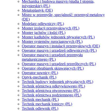
Mechanika i budowa maszyn (studia I stopnia,
inżynierskie) (PL)
Metaloplastyk (DE)
Mistrz w przemyśle, specjalność: przemysł metalowy
(DE)
Modelarz odlewniczy (PL)
Monter izolacji przemysłowych (PL)
Monter jachtów i łodzi (PL)
Monter kadłubów jednostek pływających (PL)
Monter systemów rurociągowych (PL)
Operator maszyn i instalacji przemysłowych (DE)
Operator maszyn i urządzeń odlewniczych (PL)
Operator maszyn i urządzeń przemysłu
metalurgicznego (PL)
Operator maszyn i urządzeń przeróbczych (PL)
Operator obrabiarek skrawających (PL)
Operator suwnicy (PL)
Optyk-mechanik (PL)
Technik budowy jednostek pływających (PL)
Technik górnictwa odkrywkowego (PL)
Technik górnictwa otworowego (PL)
Technik górnictwa podziemnego (PL)
Technik mechanik (PL)
Technik mechanik lotniczy (PL)
Technik odlewnik (PL)