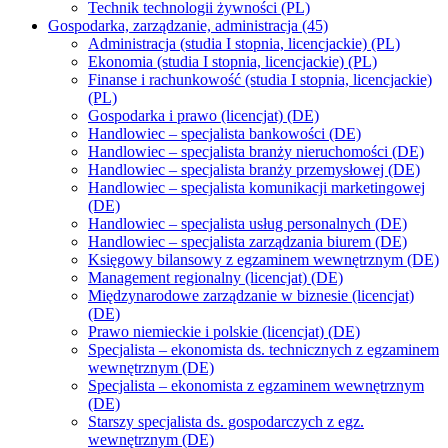
Technik technologii żywności (PL)
Gospodarka, zarządzanie, administracja (45)
Administracja (studia I stopnia, licencjackie) (PL)
Ekonomia (studia I stopnia, licencjackie) (PL)
Finanse i rachunkowość (studia I stopnia, licencjackie)
(PL)
Gospodarka i prawo (licencjat) (DE)
Handlowiec – specjalista bankowości (DE)
Handlowiec – specjalista branży nieruchomości (DE)
Handlowiec – specjalista branży przemysłowej (DE)
Handlowiec – specjalista komunikacji marketingowej
(DE)
Handlowiec – specjalista usług personalnych (DE)
Handlowiec – specjalista zarządzania biurem (DE)
Księgowy bilansowy z egzaminem wewnętrznym (DE)
Management regionalny (licencjat) (DE)
Międzynarodowe zarządzanie w biznesie (licencjat)
(DE)
Prawo niemieckie i polskie (licencjat) (DE)
Specjalista – ekonomista ds. technicznych z egzaminem
wewnętrznym (DE)
Specjalista – ekonomista z egzaminem wewnętrznym
(DE)
Starszy specjalista ds. gospodarczych z egz.
wewnętrznym (DE)