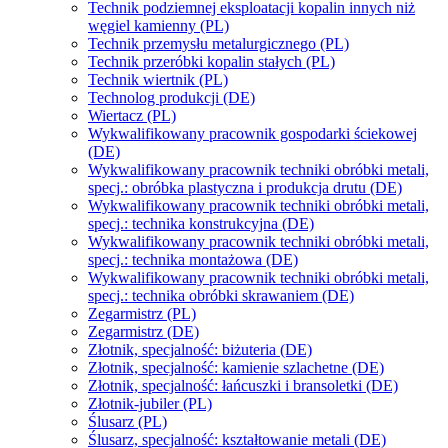
Technik podziemnej eksploatacji kopalin innych niż
węgiel kamienny (PL)
Technik przemysłu metalurgicznego (PL)
Technik przeróbki kopalin stałych (PL)
Technik wiertnik (PL)
Technolog produkcji (DE)
Wiertacz (PL)
Wykwalifikowany pracownik gospodarki ściekowej
(DE)
Wykwalifikowany pracownik techniki obróbki metali,
specj.: obróbka plastyczna i produkcja drutu (DE)
Wykwalifikowany pracownik techniki obróbki metali,
specj.: technika konstrukcyjna (DE)
Wykwalifikowany pracownik techniki obróbki metali,
specj.: technika montażowa (DE)
Wykwalifikowany pracownik techniki obróbki metali,
specj.: technika obróbki skrawaniem (DE)
Zegarmistrz (PL)
Zegarmistrz (DE)
Złotnik, specjalność: biżuteria (DE)
Złotnik, specjalność: kamienie szlachetne (DE)
Złotnik, specjalność: łańcuszki i bransoletki (DE)
Złotnik-jubiler (PL)
Ślusarz (PL)
Ślusarz, specjalność: kształtowanie metali (DE)