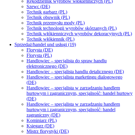
Rękodzielnik wyrobów włókienniczych (PL)
Szewc (DE)
Technik garbarz (PL)
Technik obuwnik (PL)
Technik przemysłu mody (PL)
Technik technologii wyrobów skórzanych (PL)
Technik włókienniczych wyrobów dekoracyjnych (PL)
Technik włókiennik (PL)
Sprzedaż/handel und usługi (19)
Florysta (DE)
Florysta (PL)
Handlowiec – specjalista do spraw handlu
elektronicznego (DE)
Handlowiec – specjalista handlu detalicznego (DE)
Handlowiec – specjalista marketingu dialogowego
(DE)
Handlowiec – specjalista w zarządzaniu handlem
hurtowym i zagranicznym, specjalność: handel hurtowy
(DE)
Handlowiec – specjalista w zarządzaniu handlem
hurtowym i zagranicznym, specjalność: handel
zagraniczny (DE)
Kominiarz (PL)
Księgarz (DE)
Mistrz florystyki (DE)