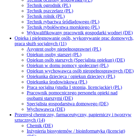
Technik ogrodnik (PL)
Technik pszczelarz (PL)
Technik rolnik (PL)
Technik rybactwa śródlądowego (PL)
Technik rybołówstwa morskiego (PL)
Wykwalifikowany pracownik gospodarki wodnej (DE)
Opieka i pielęgnowanie osób, wykonywanie prac domowych,
praca służb socjalnych (11)
Asystent osoby niepełnosprawnej (PL)
Opiekun osoby starszej (PL)
Opiekun osób starszych (Specjalista opiekun) (DE)
Opiekun w domu pomocy społecznej (PL)
Opiekun wychowawca osób nieopełnosprawnych (DE)
Opiekunka dziecięca / opiekun dziecięcy (PL)
Opiekunka środowiskowa (PL)
Praca socjalna (studia I stopnia, licencjackie) (PL)
Pracownik pomocniczego personelu opieki nad
osobami starszymi (DE)
Specjalista gospodarstwa domowego (DE)
Wychowawca (DE)
Przemysł chemiczny, farmaceutyczny, papierniczy i tworzyw
sztucznych (14)
Chemik (DE)
Inżynieria biosystemów / bioinformatyka (licencjat)