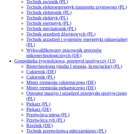
Technik awionik (PL)
Technik elektroenergetyk transportu szynowego (PL)
Technik elektronik (PL)
Technik elektryk (PL)
Technik energetyk (PL)
Technik mechatronik (PL)
Technik urządzeń dźwigowych (PL)
Technik urządzeń i systemów energetyki odnawialnej
(PL)
Wykwalifikowany pracownik procesów
mikrotechnologicznych (DE)
Gospodarka żywnościowa, przemysł spożywczy (13)
Biotechnologia (studia I stopnia, licencjackie) (PL)
Cukiernik (DE)
Cukiernik (PL)
Mistrz rzemiosła cukierniczego (DE)
Mistrz rzemiosła piekarniczego (DE)
Operator maszyn i urządzeń przemysłu spożywczego
(PL)
Piekarz (PL)
Piekarz (DE)
Przetwórca mięsa (PL)
Przetwórca ryb (PL)
Rzeźnik (DE)
Technik przetwórstwa mleczarskiego (PL)