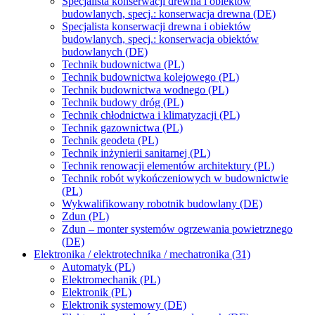
Specjalista konserwacji drewna i obiektów
budowlanych, specj.: konserwacja drewna (DE)
Specjalista konserwacji drewna i obiektów
budowlanych, specj.: konserwacja obiektów
budowlanych (DE)
Technik budownictwa (PL)
Technik budownictwa kolejowego (PL)
Technik budownictwa wodnego (PL)
Technik budowy dróg (PL)
Technik chłodnictwa i klimatyzacji (PL)
Technik gazownictwa (PL)
Technik geodeta (PL)
Technik inżynierii sanitarnej (PL)
Technik renowacji elementów architektury (PL)
Technik robót wykończeniowych w budownictwie
(PL)
Wykwalifikowany robotnik budowlany (DE)
Zdun (PL)
Zdun – monter systemów ogrzewania powietrznego
(DE)
Elektronika / elektrotechnika / mechatronika (31)
Automatyk (PL)
Elektromechanik (PL)
Elektronik (PL)
Elektronik systemowy (DE)