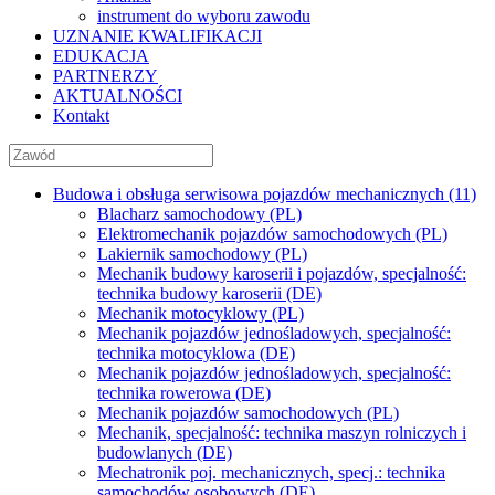
instrument do wyboru zawodu
UZNANIE KWALIFIKACJI
EDUKACJA
PARTNERZY
AKTUALNOŚCI
Kontakt
Budowa i obsługa serwisowa pojazdów mechanicznych (11)
Blacharz samochodowy (PL)
Elektromechanik pojazdów samochodowych (PL)
Lakiernik samochodowy (PL)
Mechanik budowy karoserii i pojazdów, specjalność:
technika budowy karoserii (DE)
Mechanik motocyklowy (PL)
Mechanik pojazdów jednośladowych, specjalność:
technika motocyklowa (DE)
Mechanik pojazdów jednośladowych, specjalność:
technika rowerowa (DE)
Mechanik pojazdów samochodowych (PL)
Mechanik, specjalność: technika maszyn rolniczych i
budowlanych (DE)
Mechatronik poj. mechanicznych, specj.: technika
samochodów osobowych (DE)