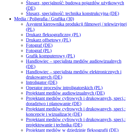
Ślusarz, specjalność: budowa pojazdów użytkowych
(DE)
Ślusarz, specjalność: technika konstrukcyjna (DE)
Media / Poligrafia / Grafika (30)
Asystent kierownika produkcji filmowej / telewizyjnej
(PL)
Drukarz fleksograficzny (PL)
Drukarz offsetowy (PL)
Fotograf (DE)
Fotograf (PL)
Grafik komputerowy (PL)
Handlowiec – specjalista mediów audiowizualnych
(DE)
Handlowiec – specjalista mediów elektronicznych i
drukowanych (DE)
Introligator (DE)
Operator procesów introligatorskich (PL)
Projektant mediów audiowizualnych (DE)
Projektant mediów cyfrowych i drukowanych, specj.:
doradztwo i planowanie (DE)
Projektant mediów cyfrowych i drukowanych, specj.:
koncepcje i wizualizacje (DE)
Projektant mediów cyfrowych i drukowanych, specj.:
projektowanie i technika (DE)
Projektant mediów w dziedzinie fleksografii (DE)