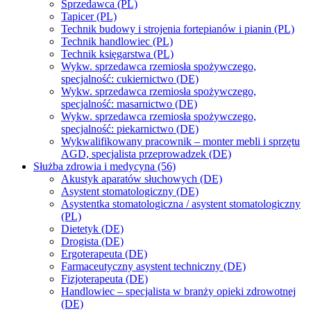
Sprzedawca (PL)
Tapicer (PL)
Technik budowy i strojenia fortepianów i pianin (PL)
Technik handlowiec (PL)
Technik księgarstwa (PL)
Wykw. sprzedawca rzemiosła spożywczego,
specjalność: cukiernictwo (DE)
Wykw. sprzedawca rzemiosła spożywczego,
specjalność: masarnictwo (DE)
Wykw. sprzedawca rzemiosła spożywczego,
specjalność: piekarnictwo (DE)
Wykwalifikowany pracownik – monter mebli i sprzętu
AGD, specjalista przeprowadzek (DE)
Służba zdrowia i medycyna (56)
Akustyk aparatów słuchowych (DE)
Asystent stomatologiczny (DE)
Asystentka stomatologiczna / asystent stomatologiczny
(PL)
Dietetyk (DE)
Drogista (DE)
Ergoterapeuta (DE)
Farmaceutyczny asystent techniczny (DE)
Fizjoterapeuta (DE)
Handlowiec – specjalista w branży opieki zdrowotnej
(DE)