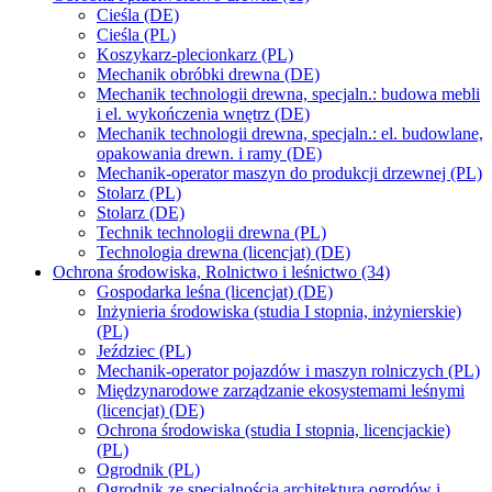
Cieśla (DE)
Cieśla (PL)
Koszykarz-plecionkarz (PL)
Mechanik obróbki drewna (DE)
Mechanik technologii drewna, specjaln.: budowa mebli
i el. wykończenia wnętrz (DE)
Mechanik technologii drewna, specjaln.: el. budowlane,
opakowania drewn. i ramy (DE)
Mechanik-operator maszyn do produkcji drzewnej (PL)
Stolarz (PL)
Stolarz (DE)
Technik technologii drewna (PL)
Technologia drewna (licencjat) (DE)
Ochrona środowiska, Rolnictwo i leśnictwo (34)
Gospodarka leśna (licencjat) (DE)
Inżynieria środowiska (studia I stopnia, inżynierskie)
(PL)
Jeździec (PL)
Mechanik-operator pojazdów i maszyn rolniczych (PL)
Międzynarodowe zarządzanie ekosystemami leśnymi
(licencjat) (DE)
Ochrona środowiska (studia I stopnia, licencjackie)
(PL)
Ogrodnik (PL)
Ogrodnik ze specjalnością architektura ogrodów i