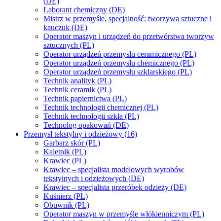
(DE)
Laborant chemiczny (DE)
Mistrz w przemyśle, specjalność: tworzywa sztuczne i
kauczuk (DE)
Operator maszyn i urządzeń do przetwórstwa tworzyw
sztucznych (PL)
Operator urządzeń przemysłu ceramicznego (PL)
Operator urządzeń przemysłu chemicznego (PL)
Operator urządzeń przemysłu szklarskiego (PL)
Technik analityk (PL)
Technik ceramik (PL)
Technik papiernictwa (PL)
Technik technologii chemicznej (PL)
Technik technologii szkła (PL)
Technolog opakowań (DE)
Przemysł tekstylny i odzieżowy (16)
Garbarz skór (PL)
Kaletnik (PL)
Krawiec (PL)
Krawiec – specjalista modelowych wyrobów
tekstylnych i odzieżowych (DE)
Krawiec – specjalista przeróbek odzieży (DE)
Kuśnierz (PL)
Obuwnik (PL)
Operator maszyn w przemyśle włókienniczym (PL)