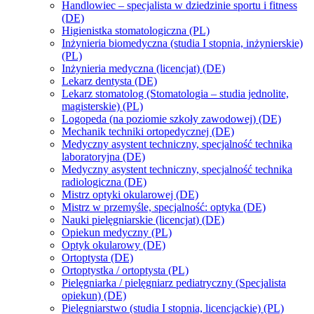
Handlowiec – specjalista w dziedzinie sportu i fitness
(DE)
Higienistka stomatologiczna (PL)
Inżynieria biomedyczna (studia I stopnia, inżynierskie)
(PL)
Inżynieria medyczna (licencjat) (DE)
Lekarz dentysta (DE)
Lekarz stomatolog (Stomatologia – studia jednolite,
magisterskie) (PL)
Logopeda (na poziomie szkoły zawodowej) (DE)
Mechanik techniki ortopedycznej (DE)
Medyczny asystent techniczny, specjalność technika
laboratoryjna (DE)
Medyczny asystent techniczny, specjalność technika
radiologiczna (DE)
Mistrz optyki okularowej (DE)
Mistrz w przemyśle, specjalność: optyka (DE)
Nauki pielęgniarskie (licencjat) (DE)
Opiekun medyczny (PL)
Optyk okularowy (DE)
Ortoptysta (DE)
Ortoptystka / ortoptysta (PL)
Pielęgniarka / pielęgniarz pediatryczny (Specjalista
opiekun) (DE)
Pielęgniarstwo (studia I stopnia, licencjackie) (PL)