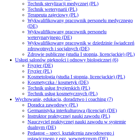
Technik sterylizacji medycznej (PL)
Technik weterynarii (PL)
Terapeuta zajęciowy (PL)
Wykwalifikowany pracownik personelu medycznego
(DE)
Wykwalifikowany pracownik personelu
weterynaryjnego (DE)
Wykwalifikowany pracownik w dziedzinie świadczeń
zdrowotnych i socjalnych (DE)
Zdrowie publiczne (studia I stopnia, licencjackie) (PL)
Usługi salonów piękności i odnowy biologicznej (6)
Fryzjer (DE)
Fryzjer (PL)
Kosmetologia (studia I stopnia, licencjackie) (PL)
Kosmetyczka / kosmetyk (DE)
Technik usług fryzjerskich (PL)
Technik usług kosmetycznych (PL)
Wychowanie, edukacja, doradztwo i coaching (7)
Doradca zawodowy (PL)
Germanistyka interkulturowa (licencjat) (DE)
Instruktor praktycznej nauki zawodu (PL)
Nauczyciel praktycznej nauki zawodu w systemie
dualnym (DE)
Pedagog – specj. kształcenia zawodowego i
ustawicznego z egz. wewnętrznym (DE)