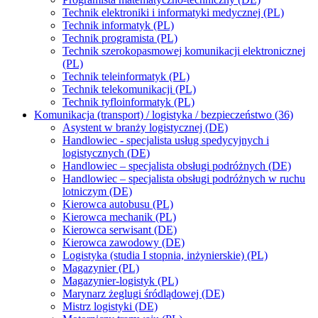
Technik elektroniki i informatyki medycznej (PL)
Technik informatyk (PL)
Technik programista (PL)
Technik szerokopasmowej komunikacji elektronicznej
(PL)
Technik teleinformatyk (PL)
Technik telekomunikacji (PL)
Technik tyfloinformatyk (PL)
Komunikacja (transport) / logistyka / bezpieczeństwo (36)
Asystent w branży logistycznej (DE)
Handlowiec - specjalista usług spedycyjnych i
logistycznych (DE)
Handlowiec – specjalista obsługi podróżnych (DE)
Handlowiec – specjalista obsługi podróżnych w ruchu
lotniczym (DE)
Kierowca autobusu (PL)
Kierowca mechanik (PL)
Kierowca serwisant (DE)
Kierowca zawodowy (DE)
Logistyka (studia I stopnia, inżynierskie) (PL)
Magazynier (PL)
Magazynier-logistyk (PL)
Marynarz żeglugi śródlądowej (DE)
Mistrz logistyki (DE)