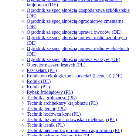
krajobrazu (DE)
Ogrodnik ze specjalnością gospodarstwa szkółkarskie
(DE)
Ogrodnik ze specjalnością ogrodnictwo cmentarne
(DE)
Ogrodnik ze specjalnością uprawa owoców (DE)
Ogrodnik ze specjalnością uprawa roślin ozdobnych
(DE)
Ogrodnik ze specjalnością uprawa roślin wieloletnich
(DE)
Ogrodnik ze specjalnością uprawa warzyw (DE)
Operator maszyn leśnych (PL)
Pszczelarz (PL)
Rolnictwo ekologiczne i sprzedaż (licencjat) (DE)
Rolnik (DE)
Rolnik (PL)
Rybak śródlądowy (PL)
Technik agrobiznesu (PL)
Technik architektury krajobrazu (PL)
Technik geolog (PL)
Technik hodowca koni (PL)
Technik inżynierii środowiska i melioracji (PL)
Technik leśnik (PL)
Technik mechanizacji rolnictwa i agrotroniki (PL)
Technik ochrony środowiska (PL)