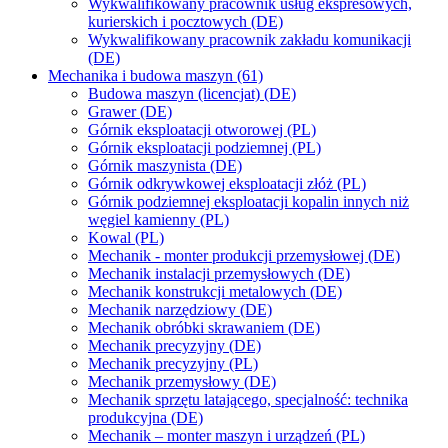
Wykwalifikowany pracownik usług ekspresowych,
kurierskich i pocztowych (DE)
Wykwalifikowany pracownik zakładu komunikacji
(DE)
Mechanika i budowa maszyn (61)
Budowa maszyn (licencjat) (DE)
Grawer (DE)
Górnik eksploatacji otworowej (PL)
Górnik eksploatacji podziemnej (PL)
Górnik maszynista (DE)
Górnik odkrywkowej eksploatacji złóż (PL)
Górnik podziemnej eksploatacji kopalin innych niż
węgiel kamienny (PL)
Kowal (PL)
Mechanik - monter produkcji przemysłowej (DE)
Mechanik instalacji przemysłowych (DE)
Mechanik konstrukcji metalowych (DE)
Mechanik narzędziowy (DE)
Mechanik obróbki skrawaniem (DE)
Mechanik precyzyjny (DE)
Mechanik precyzyjny (PL)
Mechanik przemysłowy (DE)
Mechanik sprzętu latającego, specjalność: technika
produkcyjna (DE)
Mechanik – monter maszyn i urządzeń (PL)