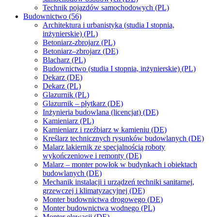
Technik pojazdów samochodowych (PL)
Budownictwo (56)
Architektura i urbanistyka (studia I stopnia,
inżynierskie) (PL)
Betoniarz-zbrojarz (PL)
Betoniarz–zbrojarz (DE)
Blacharz (PL)
Budownictwo (studia I stopnia, inżynierskie) (PL)
Dekarz (DE)
Dekarz (PL)
Glazurnik (PL)
Glazurnik – płytkarz (DE)
Inżynieria budowlana (licencjat) (DE)
Kamieniarz (PL)
Kamieniarz i rzeźbiarz w kamieniu (DE)
Kreślarz technicznych rysunków budowlanych (DE)
Malarz lakiernik ze specjalnością roboty
wykończeniowe i remonty (DE)
Malarz – monter powłok w budynkach i obiektach
budowlanych (DE)
Mechanik instalacji i urządzeń techniki sanitarnej,
grzewczej i klimatyzacyjnej (DE)
Monter budownictwa drogowego (DE)
Monter budownictwa wodnego (PL)
Monter elewacji (DE)