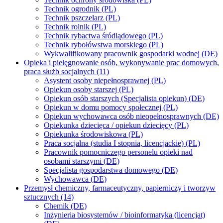
Technik ogrodnik (PL)
Technik pszczelarz (PL)
Technik rolnik (PL)
Technik rybactwa śródlądowego (PL)
Technik rybołówstwa morskiego (PL)
Wykwalifikowany pracownik gospodarki wodnej (DE)
Opieka i pielęgnowanie osób, wykonywanie prac domowych,
praca służb socjalnych (11)
Asystent osoby niepełnosprawnej (PL)
Opiekun osoby starszej (PL)
Opiekun osób starszych (Specjalista opiekun) (DE)
Opiekun w domu pomocy społecznej (PL)
Opiekun wychowawca osób nieopełnosprawnych (DE)
Opiekunka dziecięca / opiekun dziecięcy (PL)
Opiekunka środowiskowa (PL)
Praca socjalna (studia I stopnia, licencjackie) (PL)
Pracownik pomocniczego personelu opieki nad
osobami starszymi (DE)
Specjalista gospodarstwa domowego (DE)
Wychowawca (DE)
Przemysł chemiczny, farmaceutyczny, papierniczy i tworzyw
sztucznych (14)
Chemik (DE)
Inżynieria biosystemów / bioinformatyka (licencjat)