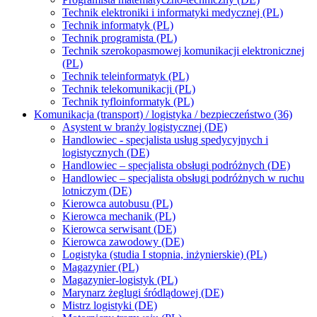
Technik elektroniki i informatyki medycznej (PL)
Technik informatyk (PL)
Technik programista (PL)
Technik szerokopasmowej komunikacji elektronicznej
(PL)
Technik teleinformatyk (PL)
Technik telekomunikacji (PL)
Technik tyfloinformatyk (PL)
Komunikacja (transport) / logistyka / bezpieczeństwo (36)
Asystent w branży logistycznej (DE)
Handlowiec - specjalista usług spedycyjnych i
logistycznych (DE)
Handlowiec – specjalista obsługi podróżnych (DE)
Handlowiec – specjalista obsługi podróżnych w ruchu
lotniczym (DE)
Kierowca autobusu (PL)
Kierowca mechanik (PL)
Kierowca serwisant (DE)
Kierowca zawodowy (DE)
Logistyka (studia I stopnia, inżynierskie) (PL)
Magazynier (PL)
Magazynier-logistyk (PL)
Marynarz żeglugi śródlądowej (DE)
Mistrz logistyki (DE)