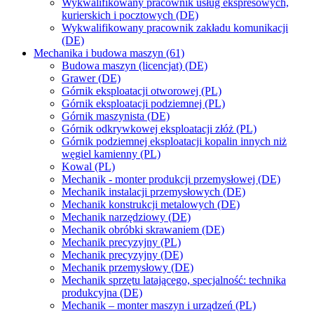
Wykwalifikowany pracownik usług ekspresowych,
kurierskich i pocztowych (DE)
Wykwalifikowany pracownik zakładu komunikacji
(DE)
Mechanika i budowa maszyn (61)
Budowa maszyn (licencjat) (DE)
Grawer (DE)
Górnik eksploatacji otworowej (PL)
Górnik eksploatacji podziemnej (PL)
Górnik maszynista (DE)
Górnik odkrywkowej eksploatacji złóż (PL)
Górnik podziemnej eksploatacji kopalin innych niż
węgiel kamienny (PL)
Kowal (PL)
Mechanik - monter produkcji przemysłowej (DE)
Mechanik instalacji przemysłowych (DE)
Mechanik konstrukcji metalowych (DE)
Mechanik narzędziowy (DE)
Mechanik obróbki skrawaniem (DE)
Mechanik precyzyjny (PL)
Mechanik precyzyjny (DE)
Mechanik przemysłowy (DE)
Mechanik sprzętu latającego, specjalność: technika
produkcyjna (DE)
Mechanik – monter maszyn i urządzeń (PL)