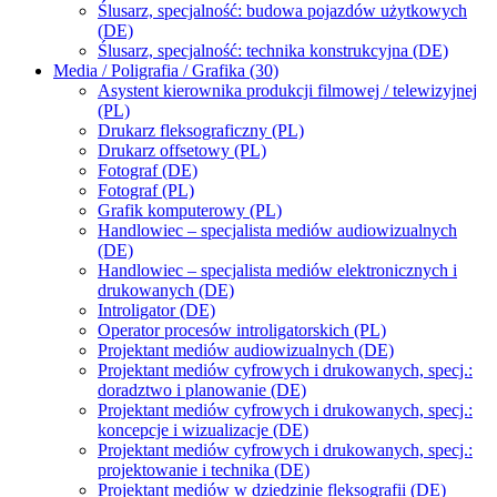
Ślusarz, specjalność: budowa pojazdów użytkowych
(DE)
Ślusarz, specjalność: technika konstrukcyjna (DE)
Media / Poligrafia / Grafika (30)
Asystent kierownika produkcji filmowej / telewizyjnej
(PL)
Drukarz fleksograficzny (PL)
Drukarz offsetowy (PL)
Fotograf (DE)
Fotograf (PL)
Grafik komputerowy (PL)
Handlowiec – specjalista mediów audiowizualnych
(DE)
Handlowiec – specjalista mediów elektronicznych i
drukowanych (DE)
Introligator (DE)
Operator procesów introligatorskich (PL)
Projektant mediów audiowizualnych (DE)
Projektant mediów cyfrowych i drukowanych, specj.:
doradztwo i planowanie (DE)
Projektant mediów cyfrowych i drukowanych, specj.:
koncepcje i wizualizacje (DE)
Projektant mediów cyfrowych i drukowanych, specj.:
projektowanie i technika (DE)
Projektant mediów w dziedzinie fleksografii (DE)