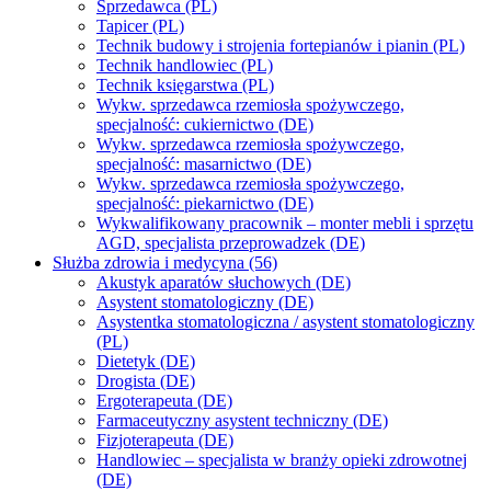
Sprzedawca (PL)
Tapicer (PL)
Technik budowy i strojenia fortepianów i pianin (PL)
Technik handlowiec (PL)
Technik księgarstwa (PL)
Wykw. sprzedawca rzemiosła spożywczego,
specjalność: cukiernictwo (DE)
Wykw. sprzedawca rzemiosła spożywczego,
specjalność: masarnictwo (DE)
Wykw. sprzedawca rzemiosła spożywczego,
specjalność: piekarnictwo (DE)
Wykwalifikowany pracownik – monter mebli i sprzętu
AGD, specjalista przeprowadzek (DE)
Służba zdrowia i medycyna (56)
Akustyk aparatów słuchowych (DE)
Asystent stomatologiczny (DE)
Asystentka stomatologiczna / asystent stomatologiczny
(PL)
Dietetyk (DE)
Drogista (DE)
Ergoterapeuta (DE)
Farmaceutyczny asystent techniczny (DE)
Fizjoterapeuta (DE)
Handlowiec – specjalista w branży opieki zdrowotnej
(DE)