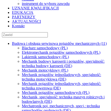
instrument do wyboru zawodu
UZNANIE KWALIFIKACJI
EDUKACJA
PARTNERZY
AKTUALNOŚCI
Kontakt
Budowa i obsługa serwisowa pojazdów mechanicznych (11)
Blacharz samochodowy (PL)
Elektromechanik pojazdów samochodowych (PL)
Lakiernik samochodowy (PL)
Mechanik budowy karoserii i pojazdów, specjalność:
technika budowy karoserii (DE)
Mechanik motocyklowy (PL)
Mechanik pojazdów jednośladowych, specjalność:
technika motocyklowa (DE)
Mechanik pojazdów jednośladowych, specjalność:
technika rowerowa (DE)
Mechanik pojazdów samochodowych (PL)
Mechanik, specjalność: technika maszyn rolniczych i
budowlanych (DE)
Mechatronik poj. mechanicznych, specj.: technika
samochodów osobowych (DE)