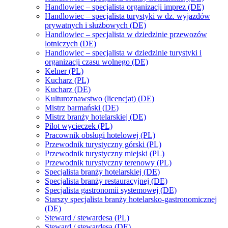
Handlowiec – specjalista organizacji imprez (DE)
Handlowiec – specjalista turystyki w dz. wyjazdów
prywatnych i służbowych (DE)
Handlowiec – specjalista w dziedzinie przewozów
lotniczych (DE)
Handlowiec – specjalista w dziedzinie turystyki i
organizacji czasu wolnego (DE)
Kelner (PL)
Kucharz (PL)
Kucharz (DE)
Kulturoznawstwo (licencjat) (DE)
Mistrz barmański (DE)
Mistrz branży hotelarskiej (DE)
Pilot wycieczek (PL)
Pracownik obsługi hotelowej (PL)
Przewodnik turystyczny górski (PL)
Przewodnik turystyczny miejski (PL)
Przewodnik turystyczny terenowy (PL)
Specjalista branży hotelarskiej (DE)
Specjalista branży restauracyjnej (DE)
Specjalista gastronomii systemowej (DE)
Starszy specjalista branży hotelarsko-gastronomicznej
(DE)
Steward / stewardesa (PL)
Steward / stewardesa (DE)