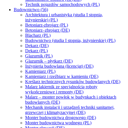
Technik pojazdów samochodowych (PL)
Budownictwo (56)
Architektura i urbanistyka (studia I stopnia,
inżynierskie) (PL)
Betoniarz-zbrojarz (PL)
Betoniarz–zbrojarz (DE)
Blacharz (PL)
Budownictwo (studia I stopnia, inżynierskie) (PL)
Dekarz (DE)
Dekarz (PL)
Glazurnik (PL)
Glazurnik – płytkarz (DE)
Inżynieria budowlana (licencjat) (DE)
Kamieniarz (PL)
Kamieniarz i rzeźbiarz w kamieniu (DE)
Kreślarz technicznych rysunków budowlanych (DE)
Malarz lakiernik ze specjalnością roboty
wykończeniowe i remonty (DE)
Malarz – monter powłok w budynkach i obiektach
budowlanych (DE)
Mechanik instalacji i urządzeń techniki sanitarnej,
grzewczej i klimatyzacyjnej (DE)
Monter budownictwa drogowego (DE)
Monter budownictwa wodnego (PL)
Monter elewacji (DE)