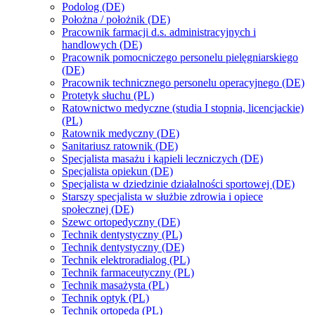
Podolog (DE)
Położna / położnik (DE)
Pracownik farmacji d.s. administracyjnych i
handlowych (DE)
Pracownik pomocniczego personelu pielęgniarskiego
(DE)
Pracownik technicznego personelu operacyjnego (DE)
Protetyk słuchu (PL)
Ratownictwo medyczne (studia I stopnia, licencjackie)
(PL)
Ratownik medyczny (DE)
Sanitariusz ratownik (DE)
Specjalista masażu i kąpieli leczniczych (DE)
Specjalista opiekun (DE)
Specjalista w dziedzinie działalności sportowej (DE)
Starszy specjalista w służbie zdrowia i opiece
społecznej (DE)
Szewc ortopedyczny (DE)
Technik dentystyczny (PL)
Technik dentystyczny (DE)
Technik elektroradialog (PL)
Technik farmaceutyczny (PL)
Technik masażysta (PL)
Technik optyk (PL)
Technik ortopeda (PL)