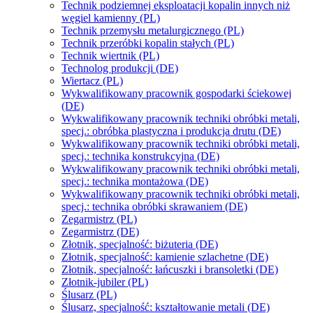
Technik podziemnej eksploatacji kopalin innych niż
węgiel kamienny (PL)
Technik przemysłu metalurgicznego (PL)
Technik przeróbki kopalin stałych (PL)
Technik wiertnik (PL)
Technolog produkcji (DE)
Wiertacz (PL)
Wykwalifikowany pracownik gospodarki ściekowej
(DE)
Wykwalifikowany pracownik techniki obróbki metali,
specj.: obróbka plastyczna i produkcja drutu (DE)
Wykwalifikowany pracownik techniki obróbki metali,
specj.: technika konstrukcyjna (DE)
Wykwalifikowany pracownik techniki obróbki metali,
specj.: technika montażowa (DE)
Wykwalifikowany pracownik techniki obróbki metali,
specj.: technika obróbki skrawaniem (DE)
Zegarmistrz (PL)
Zegarmistrz (DE)
Złotnik, specjalność: biżuteria (DE)
Złotnik, specjalność: kamienie szlachetne (DE)
Złotnik, specjalność: łańcuszki i bransoletki (DE)
Złotnik-jubiler (PL)
Ślusarz (PL)
Ślusarz, specjalność: kształtowanie metali (DE)