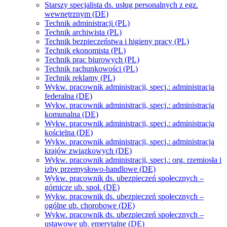
Starszy specjalista ds. usług personalnych z egz.
wewnętrznym (DE)
Technik administracji (PL)
Technik archiwista (PL)
Technik bezpieczeństwa i higieny pracy (PL)
Technik ekonomista (PL)
Technik prac biurowych (PL)
Technik rachunkowości (PL)
Technik reklamy (PL)
Wykw. pracownik administracji, specj.: administracja
federalna (DE)
Wykw. pracownik administracji, specj.: administracja
komunalna (DE)
Wykw. pracownik administracji, specj.: administracja
kościelna (DE)
Wykw. pracownik administracji, specj.: administracja
krajów związkowych (DE)
Wykw. pracownik administracji, specj.: org. rzemiosła i
izby przemysłowo-handlowe (DE)
Wykw. pracownik ds. ubezpieczeń społecznych –
górnicze ub. społ. (DE)
Wykw. pracownik ds. ubezpieczeń społecznych –
ogólne ub. chorobowe (DE)
Wykw. pracownik ds. ubezpieczeń społecznych –
ustawowe ub. emerytalne (DE)