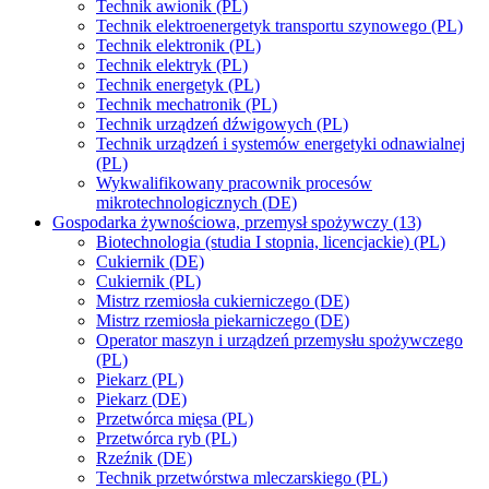
Technik awionik (PL)
Technik elektroenergetyk transportu szynowego (PL)
Technik elektronik (PL)
Technik elektryk (PL)
Technik energetyk (PL)
Technik mechatronik (PL)
Technik urządzeń dźwigowych (PL)
Technik urządzeń i systemów energetyki odnawialnej
(PL)
Wykwalifikowany pracownik procesów
mikrotechnologicznych (DE)
Gospodarka żywnościowa, przemysł spożywczy (13)
Biotechnologia (studia I stopnia, licencjackie) (PL)
Cukiernik (DE)
Cukiernik (PL)
Mistrz rzemiosła cukierniczego (DE)
Mistrz rzemiosła piekarniczego (DE)
Operator maszyn i urządzeń przemysłu spożywczego
(PL)
Piekarz (PL)
Piekarz (DE)
Przetwórca mięsa (PL)
Przetwórca ryb (PL)
Rzeźnik (DE)
Technik przetwórstwa mleczarskiego (PL)