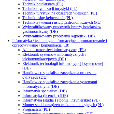
Technik hotelarstwa (PL)
Technik organizacji turystyki (PL)
Technik turystyki na obszarach wiejskich (PL)
Technik usług kelnerskich (PL)
Technik żywienia i usług gastronomicznych (PL)
Wykwalifikowany pracownik branży hotelarsko-
gastronomicznej (DE)
Wykwalifikowany pracownik kąpielisk (DE)
Informatyka / technologie informacyjne – programowanie i
opracowywanie / komunikacja (18)
Administrator sieci informatycznej (PL)
Elektronik systemów informatycznych i
telekomunikacyjnych (DE)
Elektronik technologii informacyjnej i systemowej
(DE)
Handlowiec specjalista zarządzania procesami
cyfryzacji (DE)
Handlowiec specjalista zarządzania systemami
informatycznymi (DE)
Informatyk specjalista (DE)
Informatyka (licencjat) (DE)
Informatyka (studia I stopnia, inżynierskie) (PL)
Monter sieci i urządzeń telekomunikacyjnych (PL)
Programista (PL)
Programista matematyczno-techniczny (DE)