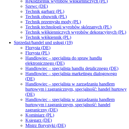
Rękodzielnik wyrobów włókienniczych (PL)
Szewc (DE)
Technik garbarz (PL)
Technik obuwnik (PL)
Technik przemysłu mody (PL)
Technik technologii wyrobów skórzanych (PL)
Technik włókienniczych wyrobów dekoracyjnych (PL)
Technik włókiennik (PL)
Sprzedaż/handel und usługi (19)
Florysta (DE)
Florysta (PL)
Handlowiec – specjalista do spraw handlu
elektronicznego (DE)
Handlowiec – specjalista handlu detalicznego (DE)
Handlowiec – specjalista marketingu dialogowego
(DE)
Handlowiec – specjalista w zarządzaniu handlem
hurtowym i zagranicznym, specjalność: handel hurtowy
(DE)
Handlowiec – specjalista w zarządzaniu handlem
hurtowym i zagranicznym, specjalność: handel
zagraniczny (DE)
Kominiarz (PL)
Księgarz (DE)
Mistrz florystyki (DE)