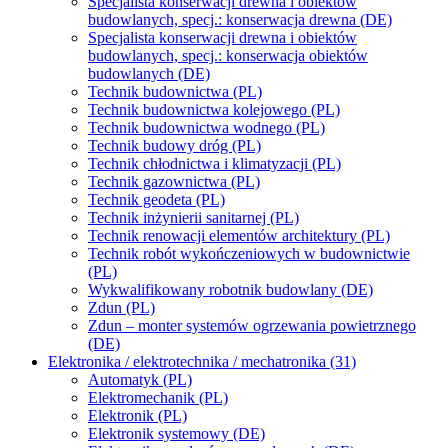
Specjalista konserwacji drewna i obiektów
budowlanych, specj.: konserwacja drewna (DE)
Specjalista konserwacji drewna i obiektów
budowlanych, specj.: konserwacja obiektów
budowlanych (DE)
Technik budownictwa (PL)
Technik budownictwa kolejowego (PL)
Technik budownictwa wodnego (PL)
Technik budowy dróg (PL)
Technik chłodnictwa i klimatyzacji (PL)
Technik gazownictwa (PL)
Technik geodeta (PL)
Technik inżynierii sanitarnej (PL)
Technik renowacji elementów architektury (PL)
Technik robót wykończeniowych w budownictwie
(PL)
Wykwalifikowany robotnik budowlany (DE)
Zdun (PL)
Zdun – monter systemów ogrzewania powietrznego
(DE)
Elektronika / elektrotechnika / mechatronika (31)
Automatyk (PL)
Elektromechanik (PL)
Elektronik (PL)
Elektronik systemowy (DE)