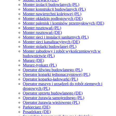
Monter izolacji budowlanych (PL)
Monter konstrukcji budowlanych (PL)
Monter nawierzchni kolejowej (PL)
Monter okładzin podłogowych (DE)
Monter palenisk i kominów przemysłowych (DE)
Monter rusztowań (PL)
Monter rusztowań (DE)
Monter sieci i instalacji sanitarnych (PL)
Monter sieci kanalizacyjnych (DE)
Monter stolarki budowlanej (PL)
Monter zabudowy i robót wykończeniowych w
budownictwie (PL)
Murarz (DE)
Murarz-tynkarz (PL)
Operator dźwigu budowlanego (PL)
Operator koparki jednonaczyniowej (PL)
Operator koparko-ładowarki (PL)
Operator maszyn i urządzeń do robót ziemnych i
drogowych (PL)
Operator sprzętu budowlanego (DE)
Operator żurawia samojezdnego (PL)
Operator żurawia wieżowego (PL)
Parkieciarz (DE)
Posadzkarz (DE)