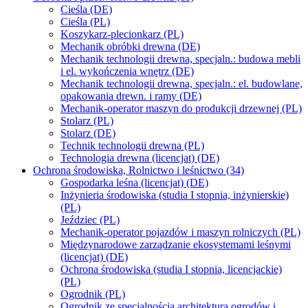
Cieśla (DE)
Cieśla (PL)
Koszykarz-plecionkarz (PL)
Mechanik obróbki drewna (DE)
Mechanik technologii drewna, specjaln.: budowa mebli
i el. wykończenia wnętrz (DE)
Mechanik technologii drewna, specjaln.: el. budowlane,
opakowania drewn. i ramy (DE)
Mechanik-operator maszyn do produkcji drzewnej (PL)
Stolarz (PL)
Stolarz (DE)
Technik technologii drewna (PL)
Technologia drewna (licencjat) (DE)
Ochrona środowiska, Rolnictwo i leśnictwo (34)
Gospodarka leśna (licencjat) (DE)
Inżynieria środowiska (studia I stopnia, inżynierskie)
(PL)
Jeździec (PL)
Mechanik-operator pojazdów i maszyn rolniczych (PL)
Międzynarodowe zarządzanie ekosystemami leśnymi
(licencjat) (DE)
Ochrona środowiska (studia I stopnia, licencjackie)
(PL)
Ogrodnik (PL)
Ogrodnik ze specjalnością architektura ogrodów i