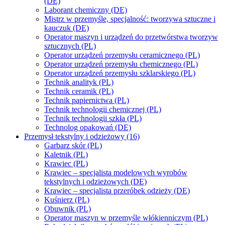
(DE)
Laborant chemiczny (DE)
Mistrz w przemyśle, specjalność: tworzywa sztuczne i
kauczuk (DE)
Operator maszyn i urządzeń do przetwórstwa tworzyw
sztucznych (PL)
Operator urządzeń przemysłu ceramicznego (PL)
Operator urządzeń przemysłu chemicznego (PL)
Operator urządzeń przemysłu szklarskiego (PL)
Technik analityk (PL)
Technik ceramik (PL)
Technik papiernictwa (PL)
Technik technologii chemicznej (PL)
Technik technologii szkła (PL)
Technolog opakowań (DE)
Przemysł tekstylny i odzieżowy (16)
Garbarz skór (PL)
Kaletnik (PL)
Krawiec (PL)
Krawiec – specjalista modelowych wyrobów
tekstylnych i odzieżowych (DE)
Krawiec – specjalista przeróbek odzieży (DE)
Kuśnierz (PL)
Obuwnik (PL)
Operator maszyn w przemyśle włókienniczym (PL)