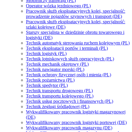
Motorniczy tramwaju (PL)
Operator wózka jezdniowego (PL)
Pracownik służb eksploatacyjnych kolei, specjalność:
prowadzenie pojazdów szynowych i transport (DE)
Pracownik służb eksploatacyjnych kolei, specjalność:
szlaki kolejowe (DE)
Starszy specjalista w dziedzinie obrotu towarowego i
logistyki (DE)
Technik automatyk sterowania ruchem kolejowym (PL)
Technik eksploatacji portów i terminali (PL)
Technik logistyk (PL)
Technik lotniskowych służb operacyjnych (PL)
Technik mechanik okrętowy (PL)
Technik nawigator morski (PL)
Technik ochrony fizycznej osób i mienia (PL)
Technik pożarnictwa (PL)
Technik spedytor (PL)
Technik transportu drogowego (PL)
Technik transportu kolejowego (PL)
Technik usług pocztowych i finansowych (PL)
Technik żeglugi śródlądowej (PL)
Wykwalifikowany pracownik logistyki magazynowej
(DE)
Wykwalifikowany pracownik logistyki portowej (DE)
Wykwalifikowany pracownik magazynu (DE)