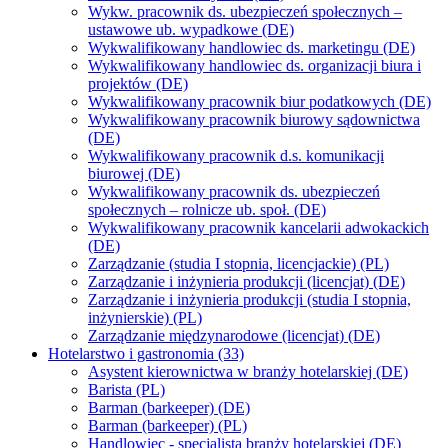
Wykw. pracownik ds. ubezpieczeń społecznych –
ustawowe ub. wypadkowe (DE)
Wykwalifikowany handlowiec ds. marketingu (DE)
Wykwalifikowany handlowiec ds. organizacji biura i
projektów (DE)
Wykwalifikowany pracownik biur podatkowych (DE)
Wykwalifikowany pracownik biurowy sądownictwa
(DE)
Wykwalifikowany pracownik d.s. komunikacji
biurowej (DE)
Wykwalifikowany pracownik ds. ubezpieczeń
społecznych – rolnicze ub. społ. (DE)
Wykwalifikowany pracownik kancelarii adwokackich
(DE)
Zarządzanie (studia I stopnia, licencjackie) (PL)
Zarządzanie i inżynieria produkcji (licencjat) (DE)
Zarządzanie i inżynieria produkcji (studia I stopnia,
inżynierskie) (PL)
Zarządzanie międzynarodowe (licencjat) (DE)
Hotelarstwo i gastronomia (33)
Asystent kierownictwa w branży hotelarskiej (DE)
Barista (PL)
Barman (barkeeper) (DE)
Barman (barkeeper) (PL)
Handlowiec - specjalista branży hotelarskiej (DE)