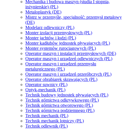
Mechanika i budowa maszyn (studia I stopnia,
inżynierskie) (PL)
Metaloplastyk (DE)
Mistrz w przemyśle, specjalność: przemysł metalowy
(DE)
Modelarz odlewniczy (PL)
Monter izolacji przemysłowych (PL)
Monter jachtów i łodzi (PL)
Monter kadłubów jednostek pływających (PL)
Monter systemów rurociągowych (PL)
Operator maszyn i instalacji przemysłowych (DE)
Operator maszyn i urządzeń odlewniczych (PL)
Operator maszyn i urządzeń przemysłu
metalurgicznego (PL)
Operator maszyn i urządzeń przeróbczych (PL)
Operator obrabiarek skrawających (PL)
Operator suwnicy (PL)
Optyk-mechanik (PL)
Technik budowy jednostek pływających (PL)
Technik górnictwa odkrywkowego (PL)
Technik górnictwa otworowego (PL)
Technik górnictwa podziemnego (PL)
Technik mechanik (PL)
Technik mechanik lotniczy (PL)
Technik odlewnik (PL)