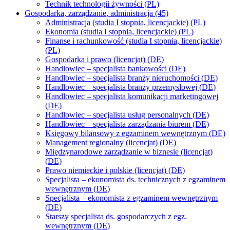
Technik technologii żywności (PL)
Gospodarka, zarządzanie, administracja (45)
Administracja (studia I stopnia, licencjackie) (PL)
Ekonomia (studia I stopnia, licencjackie) (PL)
Finanse i rachunkowość (studia I stopnia, licencjackie)
(PL)
Gospodarka i prawo (licencjat) (DE)
Handlowiec – specjalista bankowości (DE)
Handlowiec – specjalista branży nieruchomości (DE)
Handlowiec – specjalista branży przemysłowej (DE)
Handlowiec – specjalista komunikacji marketingowej
(DE)
Handlowiec – specjalista usług personalnych (DE)
Handlowiec – specjalista zarządzania biurem (DE)
Księgowy bilansowy z egzaminem wewnętrznym (DE)
Management regionalny (licencjat) (DE)
Międzynarodowe zarządzanie w biznesie (licencjat)
(DE)
Prawo niemieckie i polskie (licencjat) (DE)
Specjalista – ekonomista ds. technicznych z egzaminem
wewnętrznym (DE)
Specjalista – ekonomista z egzaminem wewnętrznym
(DE)
Starszy specjalista ds. gospodarczych z egz.
wewnętrznym (DE)