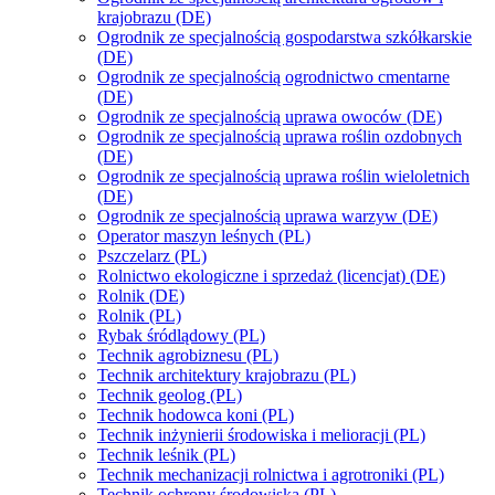
krajobrazu (DE)
Ogrodnik ze specjalnością gospodarstwa szkółkarskie
(DE)
Ogrodnik ze specjalnością ogrodnictwo cmentarne
(DE)
Ogrodnik ze specjalnością uprawa owoców (DE)
Ogrodnik ze specjalnością uprawa roślin ozdobnych
(DE)
Ogrodnik ze specjalnością uprawa roślin wieloletnich
(DE)
Ogrodnik ze specjalnością uprawa warzyw (DE)
Operator maszyn leśnych (PL)
Pszczelarz (PL)
Rolnictwo ekologiczne i sprzedaż (licencjat) (DE)
Rolnik (DE)
Rolnik (PL)
Rybak śródlądowy (PL)
Technik agrobiznesu (PL)
Technik architektury krajobrazu (PL)
Technik geolog (PL)
Technik hodowca koni (PL)
Technik inżynierii środowiska i melioracji (PL)
Technik leśnik (PL)
Technik mechanizacji rolnictwa i agrotroniki (PL)
Technik ochrony środowiska (PL)