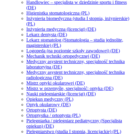
Handlowiec – specjalista w dziedzinie sportu i fitness
(DE)
Higienistka stomatologiczna (PL)
Inżynieria biomedyczna (studia I stopnia, inżynierskie)
(PL)
Inżynieria medyczna (licencjat) (DE)
Lekarz dentysta (DE)
Lekarz stomatolog (Stomatologia – studia jednolite,
magisterskie) (PL)
Logopeda (na poziomie szkoły zawodowej) (DE)
Mechanik techniki ortopedycznej (DE)
Medyczny asystent techniczny, specjalność technika
laboratoryjna (DE)
Medyczny asystent techniczny, specjalność technika
radiologiczna (DE)
Mistrz optyki okularowej (DE)
Mistrz w przemyśle, specjalność: optyka (DE)
Nauki pielęgniarskie (licencjat) (DE)
Opiekun medyczny (PL)
Optyk okularowy (DE)
Ortoptysta (DE)
Ortoptystka / ortoptysta (PL)
Pielęgniarka / pielęgniarz pediatryczny (Specjalista
opiekun) (DE)
Pielęgniarstwo (studia I stopnia, licencjackie) (PL)