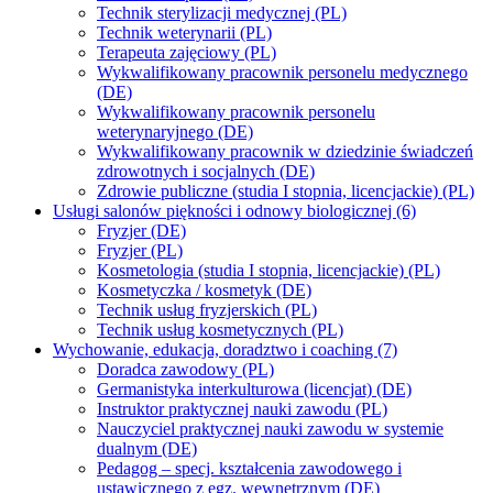
Technik sterylizacji medycznej (PL)
Technik weterynarii (PL)
Terapeuta zajęciowy (PL)
Wykwalifikowany pracownik personelu medycznego
(DE)
Wykwalifikowany pracownik personelu
weterynaryjnego (DE)
Wykwalifikowany pracownik w dziedzinie świadczeń
zdrowotnych i socjalnych (DE)
Zdrowie publiczne (studia I stopnia, licencjackie) (PL)
Usługi salonów piękności i odnowy biologicznej (6)
Fryzjer (DE)
Fryzjer (PL)
Kosmetologia (studia I stopnia, licencjackie) (PL)
Kosmetyczka / kosmetyk (DE)
Technik usług fryzjerskich (PL)
Technik usług kosmetycznych (PL)
Wychowanie, edukacja, doradztwo i coaching (7)
Doradca zawodowy (PL)
Germanistyka interkulturowa (licencjat) (DE)
Instruktor praktycznej nauki zawodu (PL)
Nauczyciel praktycznej nauki zawodu w systemie
dualnym (DE)
Pedagog – specj. kształcenia zawodowego i
ustawicznego z egz. wewnętrznym (DE)