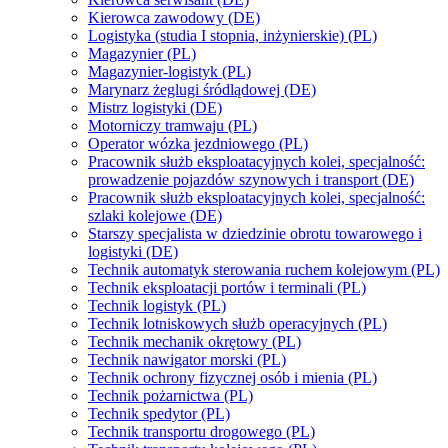
Kierowca zawodowy (DE)
Logistyka (studia I stopnia, inżynierskie) (PL)
Magazynier (PL)
Magazynier-logistyk (PL)
Marynarz żeglugi śródlądowej (DE)
Mistrz logistyki (DE)
Motorniczy tramwaju (PL)
Operator wózka jezdniowego (PL)
Pracownik służb eksploatacyjnych kolei, specjalność:
prowadzenie pojazdów szynowych i transport (DE)
Pracownik służb eksploatacyjnych kolei, specjalność:
szlaki kolejowe (DE)
Starszy specjalista w dziedzinie obrotu towarowego i
logistyki (DE)
Technik automatyk sterowania ruchem kolejowym (PL)
Technik eksploatacji portów i terminali (PL)
Technik logistyk (PL)
Technik lotniskowych służb operacyjnych (PL)
Technik mechanik okrętowy (PL)
Technik nawigator morski (PL)
Technik ochrony fizycznej osób i mienia (PL)
Technik pożarnictwa (PL)
Technik spedytor (PL)
Technik transportu drogowego (PL)