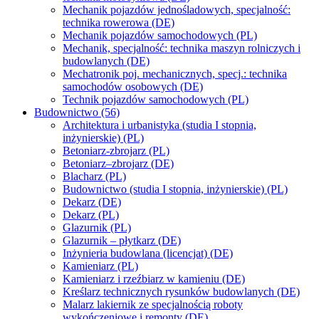
Mechanik pojazdów jednośladowych, specjalność:
technika rowerowa (DE)
Mechanik pojazdów samochodowych (PL)
Mechanik, specjalność: technika maszyn rolniczych i
budowlanych (DE)
Mechatronik poj. mechanicznych, specj.: technika
samochodów osobowych (DE)
Technik pojazdów samochodowych (PL)
Budownictwo (56)
Architektura i urbanistyka (studia I stopnia,
inżynierskie) (PL)
Betoniarz-zbrojarz (PL)
Betoniarz–zbrojarz (DE)
Blacharz (PL)
Budownictwo (studia I stopnia, inżynierskie) (PL)
Dekarz (DE)
Dekarz (PL)
Glazurnik (PL)
Glazurnik – płytkarz (DE)
Inżynieria budowlana (licencjat) (DE)
Kamieniarz (PL)
Kamieniarz i rzeźbiarz w kamieniu (DE)
Kreślarz technicznych rysunków budowlanych (DE)
Malarz lakiernik ze specjalnością roboty
wykończeniowe i remonty (DE)