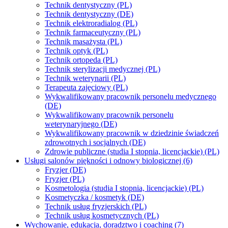
Technik dentystyczny (PL)
Technik dentystyczny (DE)
Technik elektroradialog (PL)
Technik farmaceutyczny (PL)
Technik masażysta (PL)
Technik optyk (PL)
Technik ortopeda (PL)
Technik sterylizacji medycznej (PL)
Technik weterynarii (PL)
Terapeuta zajęciowy (PL)
Wykwalifikowany pracownik personelu medycznego
(DE)
Wykwalifikowany pracownik personelu
weterynaryjnego (DE)
Wykwalifikowany pracownik w dziedzinie świadczeń
zdrowotnych i socjalnych (DE)
Zdrowie publiczne (studia I stopnia, licencjackie) (PL)
Usługi salonów piękności i odnowy biologicznej (6)
Fryzjer (DE)
Fryzjer (PL)
Kosmetologia (studia I stopnia, licencjackie) (PL)
Kosmetyczka / kosmetyk (DE)
Technik usług fryzjerskich (PL)
Technik usług kosmetycznych (PL)
Wychowanie, edukacja, doradztwo i coaching (7)