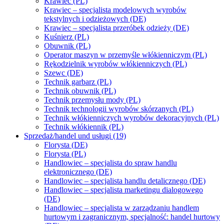
Krawiec (PL)
Krawiec – specjalista modelowych wyrobów
tekstylnych i odzieżowych (DE)
Krawiec – specjalista przeróbek odzieży (DE)
Kuśnierz (PL)
Obuwnik (PL)
Operator maszyn w przemyśle włókienniczym (PL)
Rękodzielnik wyrobów włókienniczych (PL)
Szewc (DE)
Technik garbarz (PL)
Technik obuwnik (PL)
Technik przemysłu mody (PL)
Technik technologii wyrobów skórzanych (PL)
Technik włókienniczych wyrobów dekoracyjnych (PL)
Technik włókiennik (PL)
Sprzedaż/handel und usługi (19)
Florysta (DE)
Florysta (PL)
Handlowiec – specjalista do spraw handlu
elektronicznego (DE)
Handlowiec – specjalista handlu detalicznego (DE)
Handlowiec – specjalista marketingu dialogowego
(DE)
Handlowiec – specjalista w zarządzaniu handlem
hurtowym i zagranicznym, specjalność: handel hurtowy