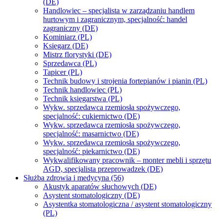
(DE)
Handlowiec – specjalista w zarządzaniu handlem
hurtowym i zagranicznym, specjalność: handel
zagraniczny (DE)
Kominiarz (PL)
Księgarz (DE)
Mistrz florystyki (DE)
Sprzedawca (PL)
Tapicer (PL)
Technik budowy i strojenia fortepianów i pianin (PL)
Technik handlowiec (PL)
Technik księgarstwa (PL)
Wykw. sprzedawca rzemiosła spożywczego,
specjalność: cukiernictwo (DE)
Wykw. sprzedawca rzemiosła spożywczego,
specjalność: masarnictwo (DE)
Wykw. sprzedawca rzemiosła spożywczego,
specjalność: piekarnictwo (DE)
Wykwalifikowany pracownik – monter mebli i sprzętu
AGD, specjalista przeprowadzek (DE)
Służba zdrowia i medycyna (56)
Akustyk aparatów słuchowych (DE)
Asystent stomatologiczny (DE)
Asystentka stomatologiczna / asystent stomatologiczny
(PL)