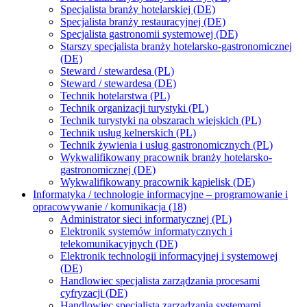
Specjalista branży hotelarskiej (DE)
Specjalista branży restauracyjnej (DE)
Specjalista gastronomii systemowej (DE)
Starszy specjalista branży hotelarsko-gastronomicznej
(DE)
Steward / stewardesa (PL)
Steward / stewardesa (DE)
Technik hotelarstwa (PL)
Technik organizacji turystyki (PL)
Technik turystyki na obszarach wiejskich (PL)
Technik usług kelnerskich (PL)
Technik żywienia i usług gastronomicznych (PL)
Wykwalifikowany pracownik branży hotelarsko-
gastronomicznej (DE)
Wykwalifikowany pracownik kąpielisk (DE)
Informatyka / technologie informacyjne – programowanie i
opracowywanie / komunikacja (18)
Administrator sieci informatycznej (PL)
Elektronik systemów informatycznych i
telekomunikacyjnych (DE)
Elektronik technologii informacyjnej i systemowej
(DE)
Handlowiec specjalista zarządzania procesami
cyfryzacji (DE)
Handlowiec specjalista zarządzania systemami