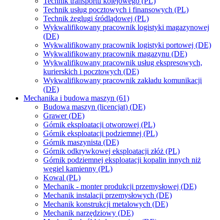
Technik transportu kolejowego (PL)
Technik usług pocztowych i finansowych (PL)
Technik żeglugi śródlądowej (PL)
Wykwalifikowany pracownik logistyki magazynowej
(DE)
Wykwalifikowany pracownik logistyki portowej (DE)
Wykwalifikowany pracownik magazynu (DE)
Wykwalifikowany pracownik usług ekspresowych,
kurierskich i pocztowych (DE)
Wykwalifikowany pracownik zakładu komunikacji
(DE)
Mechanika i budowa maszyn (61)
Budowa maszyn (licencjat) (DE)
Grawer (DE)
Górnik eksploatacji otworowej (PL)
Górnik eksploatacji podziemnej (PL)
Górnik maszynista (DE)
Górnik odkrywkowej eksploatacji złóż (PL)
Górnik podziemnej eksploatacji kopalin innych niż
węgiel kamienny (PL)
Kowal (PL)
Mechanik - monter produkcji przemysłowej (DE)
Mechanik instalacji przemysłowych (DE)
Mechanik konstrukcji metalowych (DE)
Mechanik narzędziowy (DE)