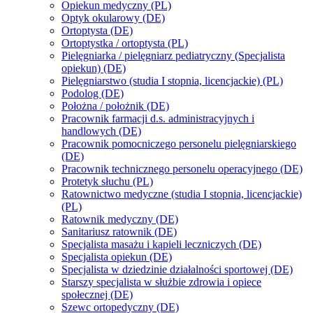
Opiekun medyczny (PL)
Optyk okularowy (DE)
Ortoptysta (DE)
Ortoptystka / ortoptysta (PL)
Pielęgniarka / pielęgniarz pediatryczny (Specjalista
opiekun) (DE)
Pielęgniarstwo (studia I stopnia, licencjackie) (PL)
Podolog (DE)
Położna / położnik (DE)
Pracownik farmacji d.s. administracyjnych i
handlowych (DE)
Pracownik pomocniczego personelu pielęgniarskiego
(DE)
Pracownik technicznego personelu operacyjnego (DE)
Protetyk słuchu (PL)
Ratownictwo medyczne (studia I stopnia, licencjackie)
(PL)
Ratownik medyczny (DE)
Sanitariusz ratownik (DE)
Specjalista masażu i kąpieli leczniczych (DE)
Specjalista opiekun (DE)
Specjalista w dziedzinie działalności sportowej (DE)
Starszy specjalista w służbie zdrowia i opiece
społecznej (DE)
Szewc ortopedyczny (DE)