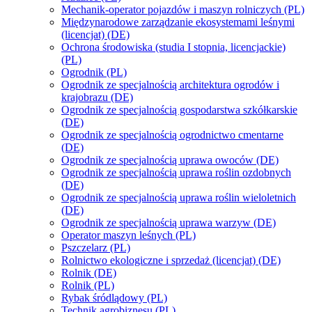
Mechanik-operator pojazdów i maszyn rolniczych (PL)
Międzynarodowe zarządzanie ekosystemami leśnymi
(licencjat) (DE)
Ochrona środowiska (studia I stopnia, licencjackie)
(PL)
Ogrodnik (PL)
Ogrodnik ze specjalnością architektura ogrodów i
krajobrazu (DE)
Ogrodnik ze specjalnością gospodarstwa szkółkarskie
(DE)
Ogrodnik ze specjalnością ogrodnictwo cmentarne
(DE)
Ogrodnik ze specjalnością uprawa owoców (DE)
Ogrodnik ze specjalnością uprawa roślin ozdobnych
(DE)
Ogrodnik ze specjalnością uprawa roślin wieloletnich
(DE)
Ogrodnik ze specjalnością uprawa warzyw (DE)
Operator maszyn leśnych (PL)
Pszczelarz (PL)
Rolnictwo ekologiczne i sprzedaż (licencjat) (DE)
Rolnik (DE)
Rolnik (PL)
Rybak śródlądowy (PL)
Technik agrobiznesu (PL)