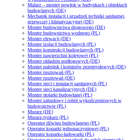
Malarz – monter powłok w budynkach i obiektach
budowlanych (DE)
Mechanik instalacji i urządzeń techniki sanitarnej,
grzewczej i klimatyzacyjnej (DE)
Monter budownictwa drogowego (DE)
Monter budownictwa wodnego (PL)
Monter elewacji (DE)
Monter izolacji budowlanych (PL)
Monter konstrukcji budowlanych (PL)
Monter nawierzchni kolejowej (PL)
Monter okładzin podłogowych (DE)
Monter palenisk i kominów przemysłowych (DE)
Monter rusztowań (PL)
Monter rusztowań (DE)
Monter sieci i instalacji sanitarnych (PL)
Monter sieci kanalizacyjnych (DE)
Monter stolarki budowlanej (PL)
Monter zabudowy i robót wykończeniowych w
budownictwie (PL)
Murarz (DE)
Murarz-tynkarz (PL)
Operator dźwigu budowlanego (PL)
Operator koparki jednonaczyniowej (PL)
Operator koparko-ładowarki (PL)
Operator maszyn i urządzeń do robót ziemnych i