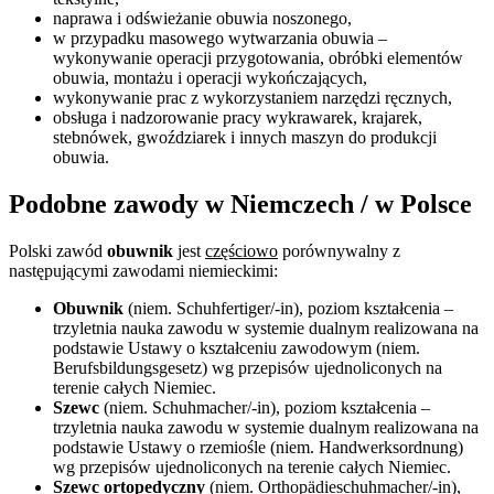
naprawa i odświeżanie obuwia noszonego,
w przypadku masowego wytwarzania obuwia –
wykonywanie operacji przygotowania, obróbki elementów
obuwia, montażu i operacji wykończających,
wykonywanie prac z wykorzystaniem narzędzi ręcznych,
obsługa i nadzorowanie pracy wykrawarek, krajarek,
stebnówek, gwoździarek i innych maszyn do produkcji
obuwia.
Podobne zawody w Niemczech / w Polsce
Polski zawód
obuwnik
jest
częściowo
porównywalny z
następującymi zawodami niemieckimi:
Obuwnik
(niem. Schuhfertiger/-in), poziom kształcenia –
trzyletnia nauka zawodu w systemie dualnym realizowana na
podstawie Ustawy o kształceniu zawodowym (niem.
Berufsbildungsgesetz) wg przepisów ujednoliconych na
terenie całych Niemiec.
Szewc
(niem. Schuhmacher/-in), poziom kształcenia –
trzyletnia nauka zawodu w systemie dualnym realizowana na
podstawie Ustawy o rzemiośle (niem. Handwerksordnung)
wg przepisów ujednoliconych na terenie całych Niemiec.
Szewc ortopedyczny
(niem. Orthopädieschuhmacher/-in),