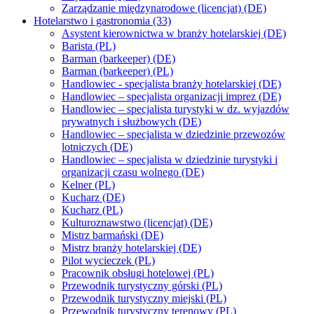
Zarządzanie międzynarodowe (licencjat) (DE)
Hotelarstwo i gastronomia (33)
Asystent kierownictwa w branży hotelarskiej (DE)
Barista (PL)
Barman (barkeeper) (DE)
Barman (barkeeper) (PL)
Handlowiec - specjalista branży hotelarskiej (DE)
Handlowiec – specjalista organizacji imprez (DE)
Handlowiec – specjalista turystyki w dz. wyjazdów
prywatnych i służbowych (DE)
Handlowiec – specjalista w dziedzinie przewozów
lotniczych (DE)
Handlowiec – specjalista w dziedzinie turystyki i
organizacji czasu wolnego (DE)
Kelner (PL)
Kucharz (DE)
Kucharz (PL)
Kulturoznawstwo (licencjat) (DE)
Mistrz barmański (DE)
Mistrz branży hotelarskiej (DE)
Pilot wycieczek (PL)
Pracownik obsługi hotelowej (PL)
Przewodnik turystyczny górski (PL)
Przewodnik turystyczny miejski (PL)
Przewodnik turystyczny terenowy (PL)