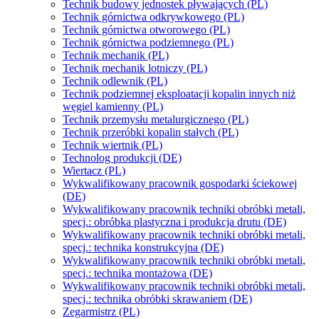
Technik budowy jednostek pływających (PL)
Technik górnictwa odkrywkowego (PL)
Technik górnictwa otworowego (PL)
Technik górnictwa podziemnego (PL)
Technik mechanik (PL)
Technik mechanik lotniczy (PL)
Technik odlewnik (PL)
Technik podziemnej eksploatacji kopalin innych niż
węgiel kamienny (PL)
Technik przemysłu metalurgicznego (PL)
Technik przeróbki kopalin stałych (PL)
Technik wiertnik (PL)
Technolog produkcji (DE)
Wiertacz (PL)
Wykwalifikowany pracownik gospodarki ściekowej
(DE)
Wykwalifikowany pracownik techniki obróbki metali,
specj.: obróbka plastyczna i produkcja drutu (DE)
Wykwalifikowany pracownik techniki obróbki metali,
specj.: technika konstrukcyjna (DE)
Wykwalifikowany pracownik techniki obróbki metali,
specj.: technika montażowa (DE)
Wykwalifikowany pracownik techniki obróbki metali,
specj.: technika obróbki skrawaniem (DE)
Zegarmistrz (PL)