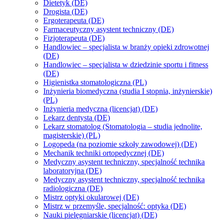
Dietetyk (DE)
Drogista (DE)
Ergoterapeuta (DE)
Farmaceutyczny asystent techniczny (DE)
Fizjoterapeuta (DE)
Handlowiec – specjalista w branży opieki zdrowotnej
(DE)
Handlowiec – specjalista w dziedzinie sportu i fitness
(DE)
Higienistka stomatologiczna (PL)
Inżynieria biomedyczna (studia I stopnia, inżynierskie)
(PL)
Inżynieria medyczna (licencjat) (DE)
Lekarz dentysta (DE)
Lekarz stomatolog (Stomatologia – studia jednolite,
magisterskie) (PL)
Logopeda (na poziomie szkoły zawodowej) (DE)
Mechanik techniki ortopedycznej (DE)
Medyczny asystent techniczny, specjalność technika
laboratoryjna (DE)
Medyczny asystent techniczny, specjalność technika
radiologiczna (DE)
Mistrz optyki okularowej (DE)
Mistrz w przemyśle, specjalność: optyka (DE)
Nauki pielęgniarskie (licencjat) (DE)