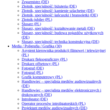
Zegarmistrz (DE)
Złotnik, specjalność: biżuteria (DE)
Złotnik, specjalność: kamienie szlachetne (DE)
Złotnik, specjalność: łańcuszki i bransoletki (DE)
Złotnik-jubiler (PL)
Ślusarz (PL)
Ślusarz, specjalność: kształtowanie metali (DE)
Ślusarz, specjalność: budowa pojazdów użytkowych
(DE)
Ślusarz, specjalność: technika konstrukcyjna (DE)
Media / Poligrafia / Grafika (30)
Asystent kierownika produkcji filmowej / telewizyjnej
(PL)
Drukarz fleksograficzny (PL)
Drukarz offsetowy (PL)
Fotograf (DE)
Fotograf (PL)
Grafik komputerowy (PL)
Handlowiec – specjalista mediów audiowizualnych
(DE)
Handlowiec – specjalista mediów elektronicznych i
drukowanych (DE)
Introligator (DE)
Operator procesów introligatorskich (PL)
Projektant mediów audiowizualnych (DE)