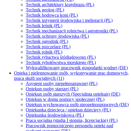
Technik architektury krajobrazu (PL)
Technik geolog (PL)
Technik hodowca koni (PL)
Technik inżynierii środowiska i melioracji (PL)
Technik leśnik (PL)
Technik mechanizacji rolnictwa i agrotroniki (PL)
Technik ochrony środowiska (PL)
Technik ogrodnik (PL)
Technik pszczelarz (PL)
Technik rolnik (PL)
Technik rybactwa śródlądowego (PL)
Technik rybołówstwa morskiego (PL)
Wykwalifikowany pracownik gospodarki wodnej (DE)
Opieka i pielęgnowanie osób, wykonywanie prac domowych,
praca służb socjalnych (11)
Asystent osoby niepełnosprawnej (PL)
Opiekun osoby starszej (PL)
Opiekun osób starszych (Specjalista opiekun) (DE)
Opiekun w domu pomocy społecznej (PL)
Opiekun wychowawca osób nieopełnosprawnych (DE)
Opiekunka dziecięca / opiekun dziecięcy (PL)
Opiekunka środowiskowa (PL)
Praca socjalna (studia I stopnia, licencjackie) (PL)
Pracownik pomocniczego personelu opieki nad
osobami starszymi (DE)