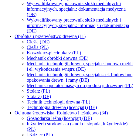
Wykwalifikowany pracownik służb medialnych i
informacyjnych, specjaln.: dokumentacja medyczna
(DE)
Wykwalifikowany pracownik służb medialnych i
informacyjnych, specjaln.: informacja i dokumentacja
(DE)
Obróbka i przetwórstwo drewna (11)
Cieśla (DE)
Cieśla (PL)
Koszykarz-plecionkarz (PL)
Mechanik obróbki drewna (DE)
Mechanik technologii drewna, specjaln.: budowa mebli
i el. wykończenia wnętrz (DE)
Mechanik technologii drewna, specjaln.: el. budowlane,
opakowania drewn. i ramy (DE)
Mechanik-operator maszyn do produkcji drzewnej (PL)
Stolarz (PL)
Stolarz (DE)
Technik technologii drewna (PL)
Technologia drewna (licencjat) (DE)
Ochrona środowiska, Rolnictwo i leśnictwo (34)
Gospodarka leśna (licencjat) (DE)
Inżynieria środowiska (studia I stopnia, inżynierskie)
(PL)
Jeździec (PL)