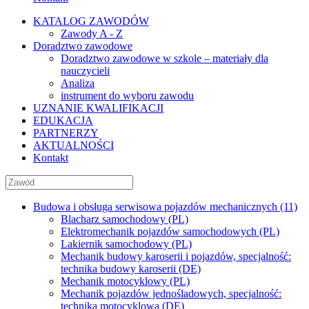
KATALOG ZAWODÓW
Zawody A - Z
Doradztwo zawodowe
Doradztwo zawodowe w szkole – materiały dla
nauczycieli
Analiza
instrument do wyboru zawodu
UZNANIE KWALIFIKACJI
EDUKACJA
PARTNERZY
AKTUALNOŚCI
Kontakt
Budowa i obsługa serwisowa pojazdów mechanicznych (11)
Blacharz samochodowy (PL)
Elektromechanik pojazdów samochodowych (PL)
Lakiernik samochodowy (PL)
Mechanik budowy karoserii i pojazdów, specjalność:
technika budowy karoserii (DE)
Mechanik motocyklowy (PL)
Mechanik pojazdów jednośladowych, specjalność:
technika motocyklowa (DE)