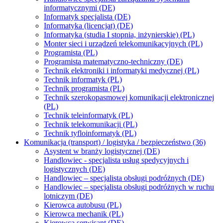
informatycznymi (DE)
Informatyk specjalista (DE)
Informatyka (licencjat) (DE)
Informatyka (studia I stopnia, inżynierskie) (PL)
Monter sieci i urządzeń telekomunikacyjnych (PL)
Programista (PL)
Programista matematyczno-techniczny (DE)
Technik elektroniki i informatyki medycznej (PL)
Technik informatyk (PL)
Technik programista (PL)
Technik szerokopasmowej komunikacji elektronicznej
(PL)
Technik teleinformatyk (PL)
Technik telekomunikacji (PL)
Technik tyfloinformatyk (PL)
Komunikacja (transport) / logistyka / bezpieczeństwo (36)
Asystent w branży logistycznej (DE)
Handlowiec - specjalista usług spedycyjnych i
logistycznych (DE)
Handlowiec – specjalista obsługi podróżnych (DE)
Handlowiec – specjalista obsługi podróżnych w ruchu
lotniczym (DE)
Kierowca autobusu (PL)
Kierowca mechanik (PL)
Kierowca serwisant (DE)