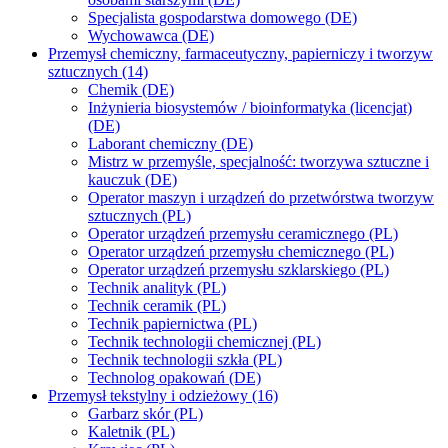
Specjalista gospodarstwa domowego (DE)
Wychowawca (DE)
Przemysł chemiczny, farmaceutyczny, papierniczy i tworzyw
sztucznych (14)
Chemik (DE)
Inżynieria biosystemów / bioinformatyka (licencjat)
(DE)
Laborant chemiczny (DE)
Mistrz w przemyśle, specjalność: tworzywa sztuczne i
kauczuk (DE)
Operator maszyn i urządzeń do przetwórstwa tworzyw
sztucznych (PL)
Operator urządzeń przemysłu ceramicznego (PL)
Operator urządzeń przemysłu chemicznego (PL)
Operator urządzeń przemysłu szklarskiego (PL)
Technik analityk (PL)
Technik ceramik (PL)
Technik papiernictwa (PL)
Technik technologii chemicznej (PL)
Technik technologii szkła (PL)
Technolog opakowań (DE)
Przemysł tekstylny i odzieżowy (16)
Garbarz skór (PL)
Kaletnik (PL)