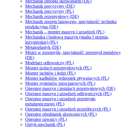
Mechanik obróbki skrawaniem (DE)
Mechanik precyzyjny (DE)
Mechanik precyzyjny (PL)
Mechanik przemysłowy (DE)
Mechanik sprzętu latającego, specjalność: technika
produkcyjna (DE)
Mechanik – monter maszyn i urządzeń (PL)
Mechanika i budowa maszyn (studia I stopnia,
inżynierskie) (PL)
Metaloplastyk (DE)
Mistrz w przemyśle, specjalność: przemysł metalowy
(DE)
Modelarz odlewniczy (PL)
Monter izolacji przemysłowych (PL)
Monter jachtów i łodzi (PL)
Monter kadłubów jednostek pływających (PL)
Monter systemów rurociągowych (PL)
Operator maszyn i instalacji przemysłowych (DE)
Operator maszyn i urządzeń odlewniczych (PL)
Operator maszyn i urządzeń przemysłu
metalurgicznego (PL)
Operator maszyn i urządzeń przeróbczych (PL)
Operator obrabiarek skrawających (PL)
Operator suwnicy (PL)
Optyk-mechanik (PL)