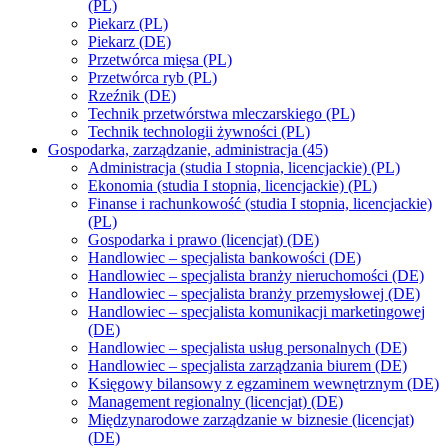
(PL)
Piekarz (PL)
Piekarz (DE)
Przetwórca mięsa (PL)
Przetwórca ryb (PL)
Rzeźnik (DE)
Technik przetwórstwa mleczarskiego (PL)
Technik technologii żywności (PL)
Gospodarka, zarządzanie, administracja (45)
Administracja (studia I stopnia, licencjackie) (PL)
Ekonomia (studia I stopnia, licencjackie) (PL)
Finanse i rachunkowość (studia I stopnia, licencjackie)
(PL)
Gospodarka i prawo (licencjat) (DE)
Handlowiec – specjalista bankowości (DE)
Handlowiec – specjalista branży nieruchomości (DE)
Handlowiec – specjalista branży przemysłowej (DE)
Handlowiec – specjalista komunikacji marketingowej
(DE)
Handlowiec – specjalista usług personalnych (DE)
Handlowiec – specjalista zarządzania biurem (DE)
Księgowy bilansowy z egzaminem wewnętrznym (DE)
Management regionalny (licencjat) (DE)
Międzynarodowe zarządzanie w biznesie (licencjat)
(DE)