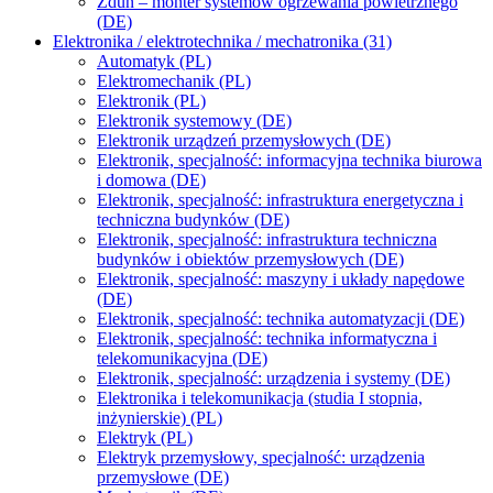
Zdun – monter systemów ogrzewania powietrznego
(DE)
Elektronika / elektrotechnika / mechatronika (31)
Automatyk (PL)
Elektromechanik (PL)
Elektronik (PL)
Elektronik systemowy (DE)
Elektronik urządzeń przemysłowych (DE)
Elektronik, specjalność: informacyjna technika biurowa
i domowa (DE)
Elektronik, specjalność: infrastruktura energetyczna i
techniczna budynków (DE)
Elektronik, specjalność: infrastruktura techniczna
budynków i obiektów przemysłowych (DE)
Elektronik, specjalność: maszyny i układy napędowe
(DE)
Elektronik, specjalność: technika automatyzacji (DE)
Elektronik, specjalność: technika informatyczna i
telekomunikacyjna (DE)
Elektronik, specjalność: urządzenia i systemy (DE)
Elektronika i telekomunikacja (studia I stopnia,
inżynierskie) (PL)
Elektryk (PL)
Elektryk przemysłowy, specjalność: urządzenia
przemysłowe (DE)