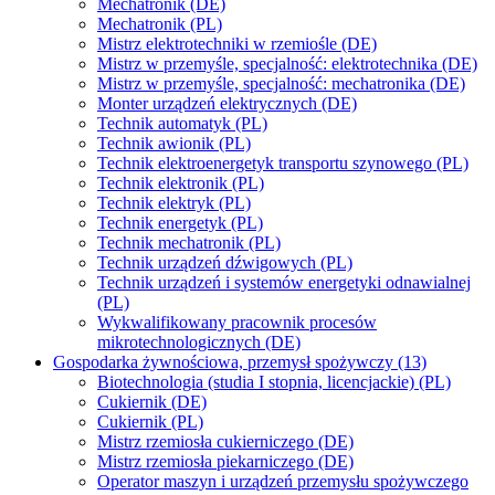
Mechatronik (DE)
Mechatronik (PL)
Mistrz elektrotechniki w rzemiośle (DE)
Mistrz w przemyśle, specjalność: elektrotechnika (DE)
Mistrz w przemyśle, specjalność: mechatronika (DE)
Monter urządzeń elektrycznych (DE)
Technik automatyk (PL)
Technik awionik (PL)
Technik elektroenergetyk transportu szynowego (PL)
Technik elektronik (PL)
Technik elektryk (PL)
Technik energetyk (PL)
Technik mechatronik (PL)
Technik urządzeń dźwigowych (PL)
Technik urządzeń i systemów energetyki odnawialnej
(PL)
Wykwalifikowany pracownik procesów
mikrotechnologicznych (DE)
Gospodarka żywnościowa, przemysł spożywczy (13)
Biotechnologia (studia I stopnia, licencjackie) (PL)
Cukiernik (DE)
Cukiernik (PL)
Mistrz rzemiosła cukierniczego (DE)
Mistrz rzemiosła piekarniczego (DE)
Operator maszyn i urządzeń przemysłu spożywczego