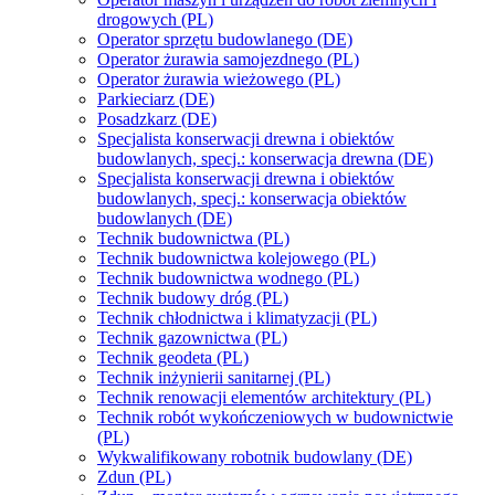
drogowych (PL)
Operator sprzętu budowlanego (DE)
Operator żurawia samojezdnego (PL)
Operator żurawia wieżowego (PL)
Parkieciarz (DE)
Posadzkarz (DE)
Specjalista konserwacji drewna i obiektów
budowlanych, specj.: konserwacja drewna (DE)
Specjalista konserwacji drewna i obiektów
budowlanych, specj.: konserwacja obiektów
budowlanych (DE)
Technik budownictwa (PL)
Technik budownictwa kolejowego (PL)
Technik budownictwa wodnego (PL)
Technik budowy dróg (PL)
Technik chłodnictwa i klimatyzacji (PL)
Technik gazownictwa (PL)
Technik geodeta (PL)
Technik inżynierii sanitarnej (PL)
Technik renowacji elementów architektury (PL)
Technik robót wykończeniowych w budownictwie
(PL)
Wykwalifikowany robotnik budowlany (DE)
Zdun (PL)