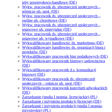
izby przemysłowo-handlowe (DE)
Wykw. pracownik ds. ubezpieczeń społecznych –
górnicze ub. społ. (DE)
Wykw. pracownik ds. ubezpieczeń społecznych –
ogólne ub. chorobowe (DE)
Wykw. pracownik ds. ubezpieczeń społecznych –
ustawowe ub. emerytalne (DE)
Wykw. pracownik ds. ubezpieczeń społecznych –
ustawowe ub. wypadkowe (DE)
Wykwalifikowany handlowiec ds. marketingu (DE)
Wykwalifikowany handlowiec ds. organizacji biura i
projektów (DE)
Wykwalifikowany pracownik biur podatkowych (DE)
Wykwalifikowany pracownik biurowy sądownictwa
(DE)
Wykwalifikowany pracownik d.s. komunikacji
biurowej (DE)
Wykwalifikowany pracownik ds. ubezpieczeń
społecznych – rolnicze ub. społ. (DE)
Wykwalifikowany pracownik kancelarii adwokackich
(DE)
Zarządzanie (studia I stopnia, licencjackie) (PL)
Zarządzanie i inżynieria produkcji (licencjat) (DE)
Zarządzanie i inżynieria produkcji (studia I stopnia,
inżynierskie) (PL)