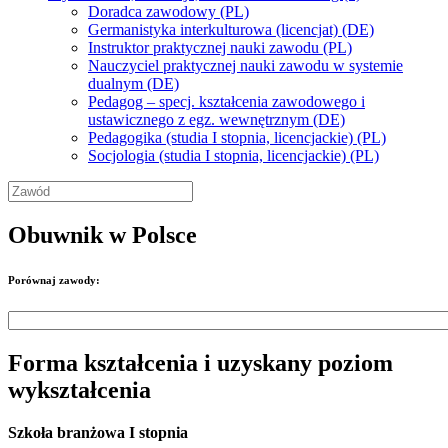
Doradca zawodowy (PL)
Germanistyka interkulturowa (licencjat) (DE)
Instruktor praktycznej nauki zawodu (PL)
Nauczyciel praktycznej nauki zawodu w systemie
dualnym (DE)
Pedagog – specj. kształcenia zawodowego i
ustawicznego z egz. wewnętrznym (DE)
Pedagogika (studia I stopnia, licencjackie) (PL)
Socjologia (studia I stopnia, licencjackie) (PL)
Obuwnik w Polsce
Porównaj zawody:
Forma kształcenia i uzyskany poziom
wykształcenia
Szkoła branżowa I stopnia