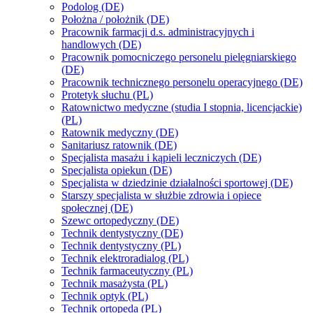
Podolog (DE)
Położna / położnik (DE)
Pracownik farmacji d.s. administracyjnych i
handlowych (DE)
Pracownik pomocniczego personelu pielęgniarskiego
(DE)
Pracownik technicznego personelu operacyjnego (DE)
Protetyk słuchu (PL)
Ratownictwo medyczne (studia I stopnia, licencjackie)
(PL)
Ratownik medyczny (DE)
Sanitariusz ratownik (DE)
Specjalista masażu i kąpieli leczniczych (DE)
Specjalista opiekun (DE)
Specjalista w dziedzinie działalności sportowej (DE)
Starszy specjalista w służbie zdrowia i opiece
społecznej (DE)
Szewc ortopedyczny (DE)
Technik dentystyczny (DE)
Technik dentystyczny (PL)
Technik elektroradialog (PL)
Technik farmaceutyczny (PL)
Technik masażysta (PL)
Technik optyk (PL)
Technik ortopeda (PL)