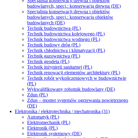
Specjalista konserwacji drewna i obiektów
budowlanych, specj.: konserwacja drewna (DE)
Specjalista konserwacji drewna i obiektów
budowlanych, specj.: konserwacja obiektów
budowlanych (DE)
Technik budownictwa (PL)
Technik budownictwa kolejowego (PL)
Technik budownictwa wodnego (PL)
Technik budowy dróg (PL)
Technik chłodnictwa i klimatyzacji (PL)
Technik gazownictwa (PL)
Technik geodeta (PL)
Technik inżynierii sanitarnej (PL)
Technik renowacji elementów architektury (PL)
Technik robót wykończeniowych w budownictwie
(PL)
Wykwalifikowany robotnik budowlany (DE)
Zdun (PL)
Zdun – monter systemów ogrzewania powietrznego
(DE)
Elektronika / elektrotechnika / mechatronika (31)
Automatyk (PL)
Elektromechanik (PL)
Elektronik (PL)
Elektronik systemowy (DE)