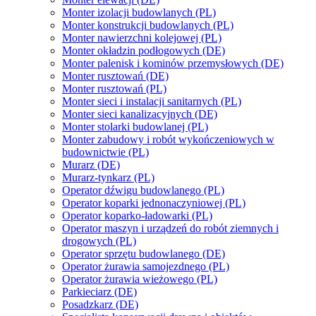
Monter izolacji budowlanych (PL)
Monter konstrukcji budowlanych (PL)
Monter nawierzchni kolejowej (PL)
Monter okładzin podłogowych (DE)
Monter palenisk i kominów przemysłowych (DE)
Monter rusztowań (DE)
Monter rusztowań (PL)
Monter sieci i instalacji sanitarnych (PL)
Monter sieci kanalizacyjnych (DE)
Monter stolarki budowlanej (PL)
Monter zabudowy i robót wykończeniowych w
budownictwie (PL)
Murarz (DE)
Murarz-tynkarz (PL)
Operator dźwigu budowlanego (PL)
Operator koparki jednonaczyniowej (PL)
Operator koparko-ładowarki (PL)
Operator maszyn i urządzeń do robót ziemnych i
drogowych (PL)
Operator sprzętu budowlanego (DE)
Operator żurawia samojezdnego (PL)
Operator żurawia wieżowego (PL)
Parkieciarz (DE)
Posadzkarz (DE)