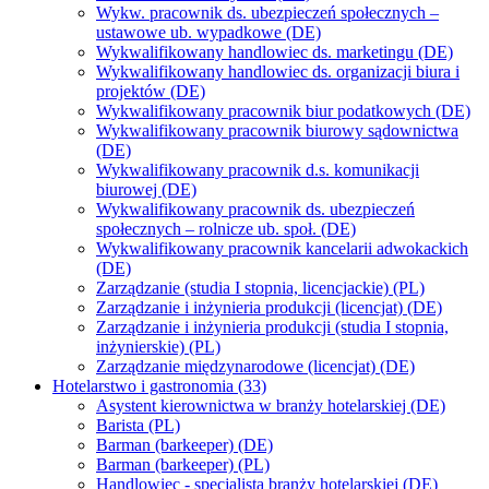
Wykw. pracownik ds. ubezpieczeń społecznych –
ustawowe ub. wypadkowe (DE)
Wykwalifikowany handlowiec ds. marketingu (DE)
Wykwalifikowany handlowiec ds. organizacji biura i
projektów (DE)
Wykwalifikowany pracownik biur podatkowych (DE)
Wykwalifikowany pracownik biurowy sądownictwa
(DE)
Wykwalifikowany pracownik d.s. komunikacji
biurowej (DE)
Wykwalifikowany pracownik ds. ubezpieczeń
społecznych – rolnicze ub. społ. (DE)
Wykwalifikowany pracownik kancelarii adwokackich
(DE)
Zarządzanie (studia I stopnia, licencjackie) (PL)
Zarządzanie i inżynieria produkcji (licencjat) (DE)
Zarządzanie i inżynieria produkcji (studia I stopnia,
inżynierskie) (PL)
Zarządzanie międzynarodowe (licencjat) (DE)
Hotelarstwo i gastronomia (33)
Asystent kierownictwa w branży hotelarskiej (DE)
Barista (PL)
Barman (barkeeper) (DE)
Barman (barkeeper) (PL)
Handlowiec - specjalista branży hotelarskiej (DE)