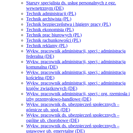
Starszy specjalista ds. usług personalnych z egz.
wewnętrznym (DE)
Technik administracji (PL)
Technik archiwista (PL)
Technik bezpieczeństwa i higieny pracy (PL)
Technik ekonomista (PL)
Technik prac biurowych (PL)
Technik rachunkowości (PL)
Technik reklamy (PL)
Wykw. pracownik administracji, specj.: administracja
federalna (DE)
Wykw. pracownik administracji, specj.: administracja
komunalna (DE)
Wykw. pracownik administracji, specj.: administracja
kościelna (DE)
Wykw. pracownik administracji, specj.: administracja
krajów związkowych (DE)
Wykw. pracownik administracji, specj.: org. rzemiosła i
izby przemysłowo-handlowe (DE)
Wykw. pracownik ds. ubezpieczeń społecznych –
górnicze ub. społ. (DE)
Wykw. pracownik ds. ubezpieczeń społecznych –
ogólne ub. chorobowe (DE)
Wykw. pracownik ds. ubezpieczeń społecznych –
ustawowe ub. emerytalne (DE)