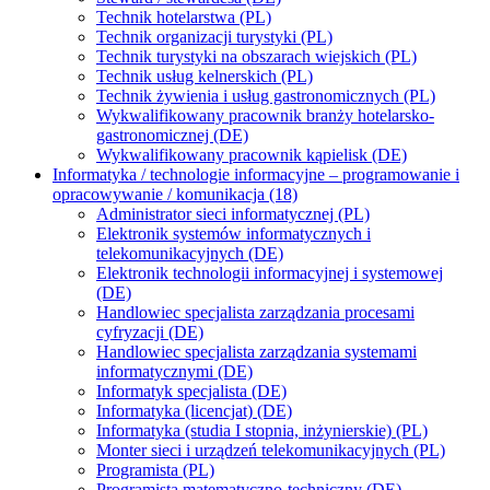
Technik hotelarstwa (PL)
Technik organizacji turystyki (PL)
Technik turystyki na obszarach wiejskich (PL)
Technik usług kelnerskich (PL)
Technik żywienia i usług gastronomicznych (PL)
Wykwalifikowany pracownik branży hotelarsko-
gastronomicznej (DE)
Wykwalifikowany pracownik kąpielisk (DE)
Informatyka / technologie informacyjne – programowanie i
opracowywanie / komunikacja (18)
Administrator sieci informatycznej (PL)
Elektronik systemów informatycznych i
telekomunikacyjnych (DE)
Elektronik technologii informacyjnej i systemowej
(DE)
Handlowiec specjalista zarządzania procesami
cyfryzacji (DE)
Handlowiec specjalista zarządzania systemami
informatycznymi (DE)
Informatyk specjalista (DE)
Informatyka (licencjat) (DE)
Informatyka (studia I stopnia, inżynierskie) (PL)
Monter sieci i urządzeń telekomunikacyjnych (PL)
Programista (PL)
Programista matematyczno-techniczny (DE)