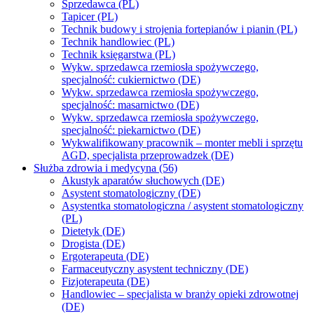
Sprzedawca (PL)
Tapicer (PL)
Technik budowy i strojenia fortepianów i pianin (PL)
Technik handlowiec (PL)
Technik księgarstwa (PL)
Wykw. sprzedawca rzemiosła spożywczego,
specjalność: cukiernictwo (DE)
Wykw. sprzedawca rzemiosła spożywczego,
specjalność: masarnictwo (DE)
Wykw. sprzedawca rzemiosła spożywczego,
specjalność: piekarnictwo (DE)
Wykwalifikowany pracownik – monter mebli i sprzętu
AGD, specjalista przeprowadzek (DE)
Służba zdrowia i medycyna (56)
Akustyk aparatów słuchowych (DE)
Asystent stomatologiczny (DE)
Asystentka stomatologiczna / asystent stomatologiczny
(PL)
Dietetyk (DE)
Drogista (DE)
Ergoterapeuta (DE)
Farmaceutyczny asystent techniczny (DE)
Fizjoterapeuta (DE)
Handlowiec – specjalista w branży opieki zdrowotnej
(DE)