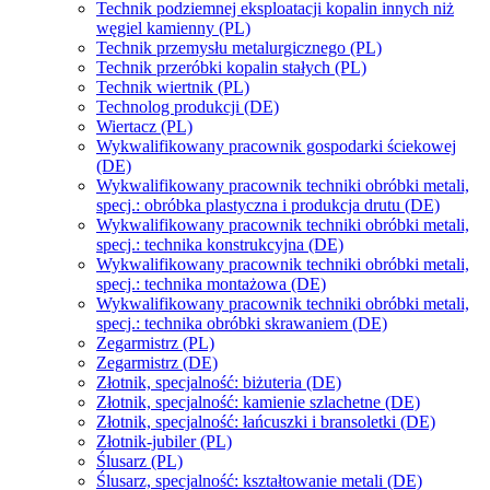
Technik podziemnej eksploatacji kopalin innych niż
węgiel kamienny (PL)
Technik przemysłu metalurgicznego (PL)
Technik przeróbki kopalin stałych (PL)
Technik wiertnik (PL)
Technolog produkcji (DE)
Wiertacz (PL)
Wykwalifikowany pracownik gospodarki ściekowej
(DE)
Wykwalifikowany pracownik techniki obróbki metali,
specj.: obróbka plastyczna i produkcja drutu (DE)
Wykwalifikowany pracownik techniki obróbki metali,
specj.: technika konstrukcyjna (DE)
Wykwalifikowany pracownik techniki obróbki metali,
specj.: technika montażowa (DE)
Wykwalifikowany pracownik techniki obróbki metali,
specj.: technika obróbki skrawaniem (DE)
Zegarmistrz (PL)
Zegarmistrz (DE)
Złotnik, specjalność: biżuteria (DE)
Złotnik, specjalność: kamienie szlachetne (DE)
Złotnik, specjalność: łańcuszki i bransoletki (DE)
Złotnik-jubiler (PL)
Ślusarz (PL)
Ślusarz, specjalność: kształtowanie metali (DE)