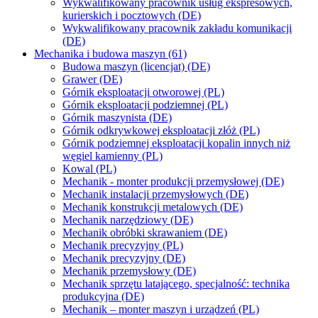
Wykwalifikowany pracownik usług ekspresowych,
kurierskich i pocztowych (DE)
Wykwalifikowany pracownik zakładu komunikacji
(DE)
Mechanika i budowa maszyn (61)
Budowa maszyn (licencjat) (DE)
Grawer (DE)
Górnik eksploatacji otworowej (PL)
Górnik eksploatacji podziemnej (PL)
Górnik maszynista (DE)
Górnik odkrywkowej eksploatacji złóż (PL)
Górnik podziemnej eksploatacji kopalin innych niż
węgiel kamienny (PL)
Kowal (PL)
Mechanik - monter produkcji przemysłowej (DE)
Mechanik instalacji przemysłowych (DE)
Mechanik konstrukcji metalowych (DE)
Mechanik narzędziowy (DE)
Mechanik obróbki skrawaniem (DE)
Mechanik precyzyjny (PL)
Mechanik precyzyjny (DE)
Mechanik przemysłowy (DE)
Mechanik sprzętu latającego, specjalność: technika
produkcyjna (DE)
Mechanik – monter maszyn i urządzeń (PL)