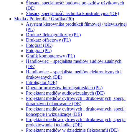
Ślusarz, specjalność: budowa pojazdów użytkowych
(DE)
Ślusarz, specjalność: technika konstrukcyjna (DE)
Media / Poligrafia / Grafika (30)
Asystent kierownika produkcji filmowej / telewizyjnej
(PL)
Drukarz fleksograficzny (PL)
Drukarz offsetowy (PL)
Fotograf (DE)
Fotograf (PL)
Grafik komputerowy (PL)
Handlowiec – specjalista mediów audiowizualnych
(DE)
Handlowiec – specjalista mediów elektronicznych i
drukowanych (DE)
Introligator (DE)
Operator procesów introligatorskich (PL)
Projektant mediów audiowizualnych (DE)
Projektant mediów cyfrowych i drukowanych, specj.:
doradztwo i planowanie (DE)
Projektant mediów cyfrowych i drukowanych, specj.:
koncepcje i wizualizacje (DE)
Projektant mediów cyfrowych i drukowanych, specj.:
projektowanie i technika (DE)
Projektant mediów w dziedzinie fleksografii (DE)