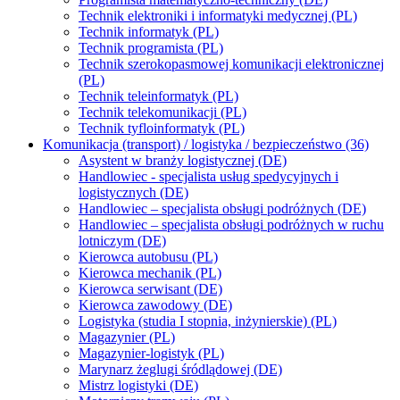
Technik elektroniki i informatyki medycznej (PL)
Technik informatyk (PL)
Technik programista (PL)
Technik szerokopasmowej komunikacji elektronicznej
(PL)
Technik teleinformatyk (PL)
Technik telekomunikacji (PL)
Technik tyfloinformatyk (PL)
Komunikacja (transport) / logistyka / bezpieczeństwo (36)
Asystent w branży logistycznej (DE)
Handlowiec - specjalista usług spedycyjnych i
logistycznych (DE)
Handlowiec – specjalista obsługi podróżnych (DE)
Handlowiec – specjalista obsługi podróżnych w ruchu
lotniczym (DE)
Kierowca autobusu (PL)
Kierowca mechanik (PL)
Kierowca serwisant (DE)
Kierowca zawodowy (DE)
Logistyka (studia I stopnia, inżynierskie) (PL)
Magazynier (PL)
Magazynier-logistyk (PL)
Marynarz żeglugi śródlądowej (DE)
Mistrz logistyki (DE)