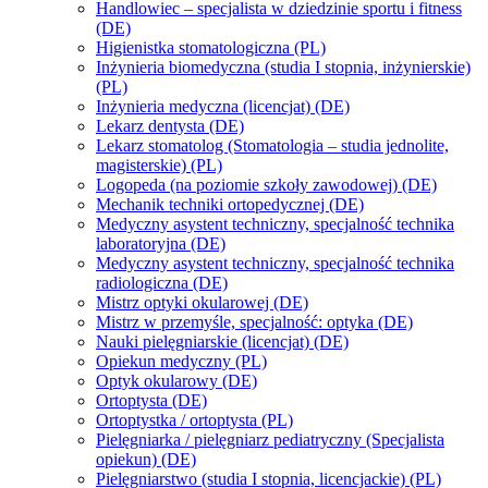
Handlowiec – specjalista w dziedzinie sportu i fitness
(DE)
Higienistka stomatologiczna (PL)
Inżynieria biomedyczna (studia I stopnia, inżynierskie)
(PL)
Inżynieria medyczna (licencjat) (DE)
Lekarz dentysta (DE)
Lekarz stomatolog (Stomatologia – studia jednolite,
magisterskie) (PL)
Logopeda (na poziomie szkoły zawodowej) (DE)
Mechanik techniki ortopedycznej (DE)
Medyczny asystent techniczny, specjalność technika
laboratoryjna (DE)
Medyczny asystent techniczny, specjalność technika
radiologiczna (DE)
Mistrz optyki okularowej (DE)
Mistrz w przemyśle, specjalność: optyka (DE)
Nauki pielęgniarskie (licencjat) (DE)
Opiekun medyczny (PL)
Optyk okularowy (DE)
Ortoptysta (DE)
Ortoptystka / ortoptysta (PL)
Pielęgniarka / pielęgniarz pediatryczny (Specjalista
opiekun) (DE)
Pielęgniarstwo (studia I stopnia, licencjackie) (PL)