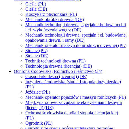
Cieśla (PL)
Cieśla (DE)
Koszykarz-plecionkarz (PL)
Mechanik obróbki drewna (DE)
Mechanik technologii drewna, specjaln.: budowa mebli
i el. wykończenia wnętrz (DE)
Mechanik technologii drewna, specjaln.: el. budowlane,
opakowania drewn. i ramy (DE)
Mechanik-operator maszyn do produkcji drzewnej (PL)
Stolarz (PL)
Stolarz (DE)
Technik technologii drewna (PL)
Technologia drewna (licencjat) (DE)
Ochrona środowiska, Rolnictwo i leśnictwo (34)
Gospodarka leśna (licencjat) (DE)
Inżynieria środowiska (studia I stopnia, inżynierskie)
(PL)
Jeździec (PL)
Mechanik-operator pojazdów i maszyn rolniczych (PL)
Międzynarodowe zarządzanie ekosystemami leśnymi
(licencjat) (DE)
Ochrona środowiska (studia I stopnia, licencjackie)
(PL)
Ogrodnik (PL)
Ogrodnik ze specjalnością architektura ogrodów i