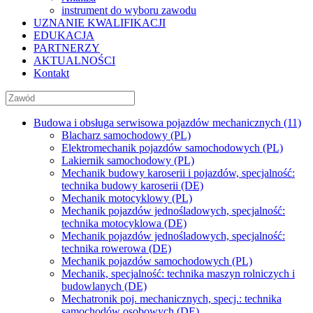
instrument do wyboru zawodu
UZNANIE KWALIFIKACJI
EDUKACJA
PARTNERZY
AKTUALNOŚCI
Kontakt
Budowa i obsługa serwisowa pojazdów mechanicznych (11)
Blacharz samochodowy (PL)
Elektromechanik pojazdów samochodowych (PL)
Lakiernik samochodowy (PL)
Mechanik budowy karoserii i pojazdów, specjalność:
technika budowy karoserii (DE)
Mechanik motocyklowy (PL)
Mechanik pojazdów jednośladowych, specjalność:
technika motocyklowa (DE)
Mechanik pojazdów jednośladowych, specjalność:
technika rowerowa (DE)
Mechanik pojazdów samochodowych (PL)
Mechanik, specjalność: technika maszyn rolniczych i
budowlanych (DE)
Mechatronik poj. mechanicznych, specj.: technika
samochodów osobowych (DE)