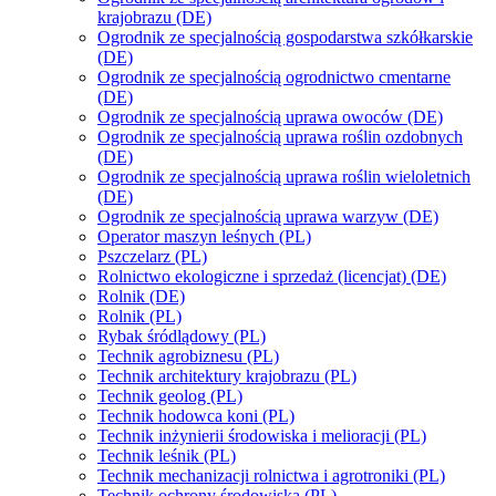
krajobrazu (DE)
Ogrodnik ze specjalnością gospodarstwa szkółkarskie
(DE)
Ogrodnik ze specjalnością ogrodnictwo cmentarne
(DE)
Ogrodnik ze specjalnością uprawa owoców (DE)
Ogrodnik ze specjalnością uprawa roślin ozdobnych
(DE)
Ogrodnik ze specjalnością uprawa roślin wieloletnich
(DE)
Ogrodnik ze specjalnością uprawa warzyw (DE)
Operator maszyn leśnych (PL)
Pszczelarz (PL)
Rolnictwo ekologiczne i sprzedaż (licencjat) (DE)
Rolnik (DE)
Rolnik (PL)
Rybak śródlądowy (PL)
Technik agrobiznesu (PL)
Technik architektury krajobrazu (PL)
Technik geolog (PL)
Technik hodowca koni (PL)
Technik inżynierii środowiska i melioracji (PL)
Technik leśnik (PL)
Technik mechanizacji rolnictwa i agrotroniki (PL)
Technik ochrony środowiska (PL)