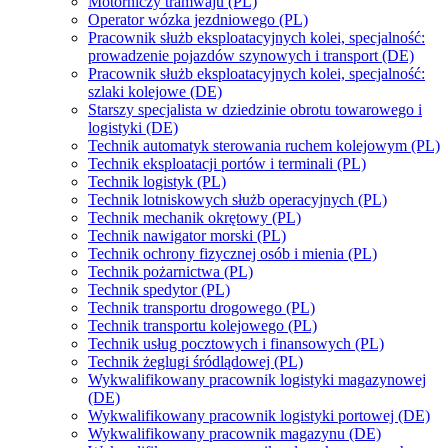
Motorniczy tramwaju (PL)
Operator wózka jezdniowego (PL)
Pracownik służb eksploatacyjnych kolei, specjalność:
prowadzenie pojazdów szynowych i transport (DE)
Pracownik służb eksploatacyjnych kolei, specjalność:
szlaki kolejowe (DE)
Starszy specjalista w dziedzinie obrotu towarowego i
logistyki (DE)
Technik automatyk sterowania ruchem kolejowym (PL)
Technik eksploatacji portów i terminali (PL)
Technik logistyk (PL)
Technik lotniskowych służb operacyjnych (PL)
Technik mechanik okrętowy (PL)
Technik nawigator morski (PL)
Technik ochrony fizycznej osób i mienia (PL)
Technik pożarnictwa (PL)
Technik spedytor (PL)
Technik transportu drogowego (PL)
Technik transportu kolejowego (PL)
Technik usług pocztowych i finansowych (PL)
Technik żeglugi śródlądowej (PL)
Wykwalifikowany pracownik logistyki magazynowej
(DE)
Wykwalifikowany pracownik logistyki portowej (DE)
Wykwalifikowany pracownik magazynu (DE)