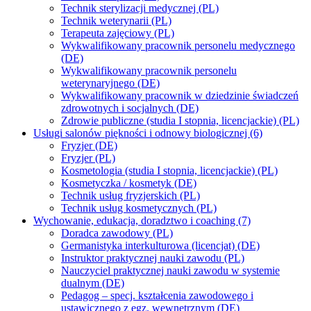
Technik sterylizacji medycznej (PL)
Technik weterynarii (PL)
Terapeuta zajęciowy (PL)
Wykwalifikowany pracownik personelu medycznego
(DE)
Wykwalifikowany pracownik personelu
weterynaryjnego (DE)
Wykwalifikowany pracownik w dziedzinie świadczeń
zdrowotnych i socjalnych (DE)
Zdrowie publiczne (studia I stopnia, licencjackie) (PL)
Usługi salonów piękności i odnowy biologicznej (6)
Fryzjer (DE)
Fryzjer (PL)
Kosmetologia (studia I stopnia, licencjackie) (PL)
Kosmetyczka / kosmetyk (DE)
Technik usług fryzjerskich (PL)
Technik usług kosmetycznych (PL)
Wychowanie, edukacja, doradztwo i coaching (7)
Doradca zawodowy (PL)
Germanistyka interkulturowa (licencjat) (DE)
Instruktor praktycznej nauki zawodu (PL)
Nauczyciel praktycznej nauki zawodu w systemie
dualnym (DE)
Pedagog – specj. kształcenia zawodowego i
ustawicznego z egz. wewnętrznym (DE)