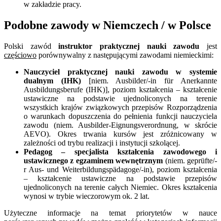
w zakładzie pracy.
Podobne zawody w Niemczech / w Polsce
Polski zawód
instruktor praktycznej nauki zawodu
jest
częściowo
porównywalny z następującymi zawodami niemieckimi:
Nauczyciel praktycznej nauki zawodu w systemie
dualnym (IHK)
[niem. Ausbilder/-in für Anerkannte
Ausbildungsberufe (IHK)], poziom kształcenia – kształcenie
ustawiczne na podstawie ujednoliconych na terenie
wszystkich krajów związkowych przepisów Rozporządzenia
o warunkach dopuszczenia do pełnienia funkcji nauczyciela
zawodu (niem. Ausbilder-Eignungsverordnung, w skrócie
AEVO). Okres trwania kursów jest zróżnicowany w
zależności od trybu realizacji i instytucji szkolącej.
Pedagog – specjalista kształcenia zawodowego i
ustawicznego z egzaminem wewnętrznym
(niem. geprüfte/-
r Aus- und Weiterbildungspädagoge/-in), poziom kształcenia
– kształcenie ustawiczne na podstawie przepisów
ujednoliconych na terenie całych Niemiec. Okres kształcenia
wynosi w trybie wieczorowym ok. 2 lat.
Użyteczne informacje na temat priorytetów w nauce