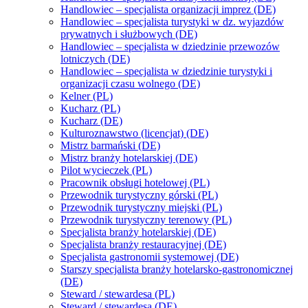
Handlowiec – specjalista organizacji imprez (DE)
Handlowiec – specjalista turystyki w dz. wyjazdów
prywatnych i służbowych (DE)
Handlowiec – specjalista w dziedzinie przewozów
lotniczych (DE)
Handlowiec – specjalista w dziedzinie turystyki i
organizacji czasu wolnego (DE)
Kelner (PL)
Kucharz (PL)
Kucharz (DE)
Kulturoznawstwo (licencjat) (DE)
Mistrz barmański (DE)
Mistrz branży hotelarskiej (DE)
Pilot wycieczek (PL)
Pracownik obsługi hotelowej (PL)
Przewodnik turystyczny górski (PL)
Przewodnik turystyczny miejski (PL)
Przewodnik turystyczny terenowy (PL)
Specjalista branży hotelarskiej (DE)
Specjalista branży restauracyjnej (DE)
Specjalista gastronomii systemowej (DE)
Starszy specjalista branży hotelarsko-gastronomicznej
(DE)
Steward / stewardesa (PL)
Steward / stewardesa (DE)