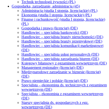
Technik technologii żywności (PL)
Gospodarka, zarządzanie, administracja (45)
Administracja (studia I stopnia, licencjackie) (PL)
Ekonomia (studia I stopnia, licencjackie) (PL)
Finanse i rachunkowość (studia I stopnia, licencjackie)
(PL)
Gospodarka i prawo (licencjat) (DE)
Handlowiec – specjalista bankowości (DE)
Handlowiec – specjalista branży nieruchomości (DE)
Handlowiec – specjalista branży przemysłowej (DE)
Handlowiec – specjalista komunikacji marketingowej
(DE)
Handlowiec – specjalista usług personalnych (DE)
Handlowiec – specjalista zarządzania biurem (DE)
Księgowy bilansowy z egzaminem wewnętrznym (DE)
Management regionalny (licencjat) (DE)
Międzynarodowe zarządzanie w biznesie (licencjat)
(DE)
Prawo niemieckie i polskie (licencjat) (DE)
Specjalista – ekonomista ds. technicznych z egzaminem
wewnętrznym (DE)
Specjalista – ekonomista z egzaminem wewnętrznym
(DE)
Starszy specjalista ds. gospodarczych z egz.
wewnętrznym (DE)