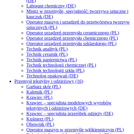
(DE)
Laborant chemiczny (DE)
Mistrz w przemyśle, specjalność: tworzywa sztuczne i
kauczuk (DE)
Operator maszyn i urządzeń do przetwórstwa tworzyw
sztucznych (PL)
Operator urządzeń przemysłu ceramicznego (PL)
Operator urządzeń przemysłu chemicznego (PL)
Operator urządzeń przemysłu szklarskiego (PL)
Technik analityk (PL)
Technik ceramik (PL)
Technik papiernictwa (PL)
Technik technologii chemicznej (PL)
Technik technologii szkła (PL)
Technolog opakowań (DE)
Przemysł tekstylny i odzieżowy (16)
Garbarz skór (PL)
Kaletnik (PL)
Krawiec (PL)
Krawiec – specjalista modelowych wyrobów
tekstylnych i odzieżowych (DE)
Krawiec – specjalista przeróbek odzieży (DE)
Kuśnierz (PL)
Obuwnik (PL)
Operator maszyn w przemyśle włókienniczym (PL)