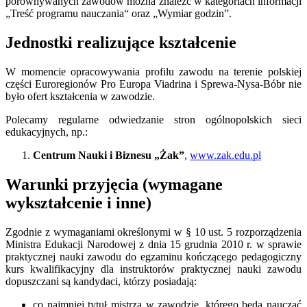
porównywanych zawodów można znaleźć w kategoriach informacji
„Treść programu nauczania“ oraz „Wymiar godzin”.
Jednostki realizujące kształcenie
W momencie opracowywania profilu zawodu na terenie polskiej
części Euroregionów Pro Europa Viadrina i Sprewa-Nysa-Bóbr nie
było ofert kształcenia w zawodzie.
Polecamy regularne odwiedzanie stron ogólnopolskich sieci
edukacyjnych, np.:
Centrum Nauki i Biznesu „Żak”
,
www.zak.edu.pl
Warunki przyjęcia (wymagane
wykształcenie i inne)
Zgodnie z wymaganiami określonymi w § 10 ust. 5 rozporządzenia
Ministra Edukacji Narodowej z dnia 15 grudnia 2010 r. w sprawie
praktycznej nauki zawodu do egzaminu kończącego pedagogiczny
kurs kwalifikacyjny dla instruktorów praktycznej nauki zawodu
dopuszczani są kandydaci, którzy posiadają:
co najmniej tytuł mistrza w zawodzie, którego będą nauczać