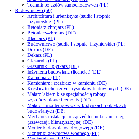
Technik pojazdów samochodowych (PL)
Budownictwo (56)
Architektura i urbanistyka (studia I stopnia,
inżynierskie) (PL)
Betoniarz-zbrojarz (PL)
Betoniarz–zbrojarz (DE)
Blacharz (PL)
Budownictwo (studia I stopnia, inżynierskie) (PL)
Dekarz (DE)
Dekarz (PL)
Glazurnik (PL)
Glazurnik – płytkarz (DE)
Inżynieria budowlana (licencjat) (DE)
Kamieniarz (PL)
Kamieniarz i rzeźbiarz w kamieniu (DE)
Kreślarz technicznych rysunków budowlanych (DE)
Malarz lakiernik ze specjalnością roboty
wykończeniowe i remonty (DE)
Malarz – monter powłok w budynkach i obiektach
budowlanych (DE)
Mechanik instalacji i urządzeń techniki sanitarnej,
grzewczej i klimatyzacyjnej (DE)
Monter budownictwa drogowego (DE)
Monter budownictwa wodnego (PL)
Monter elewacji (DE)