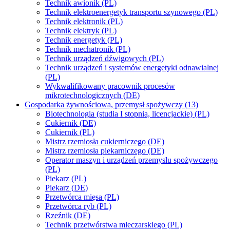
Technik awionik (PL)
Technik elektroenergetyk transportu szynowego (PL)
Technik elektronik (PL)
Technik elektryk (PL)
Technik energetyk (PL)
Technik mechatronik (PL)
Technik urządzeń dźwigowych (PL)
Technik urządzeń i systemów energetyki odnawialnej
(PL)
Wykwalifikowany pracownik procesów
mikrotechnologicznych (DE)
Gospodarka żywnościowa, przemysł spożywczy (13)
Biotechnologia (studia I stopnia, licencjackie) (PL)
Cukiernik (DE)
Cukiernik (PL)
Mistrz rzemiosła cukierniczego (DE)
Mistrz rzemiosła piekarniczego (DE)
Operator maszyn i urządzeń przemysłu spożywczego
(PL)
Piekarz (PL)
Piekarz (DE)
Przetwórca mięsa (PL)
Przetwórca ryb (PL)
Rzeźnik (DE)
Technik przetwórstwa mleczarskiego (PL)