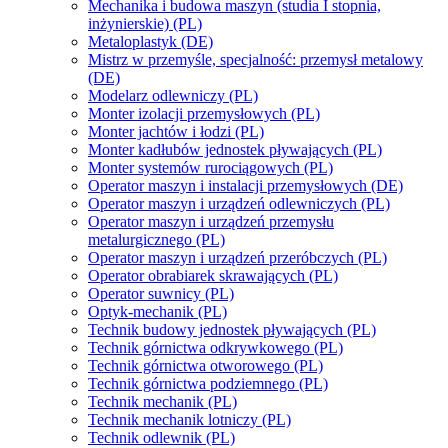
Mechanika i budowa maszyn (studia I stopnia,
inżynierskie) (PL)
Metaloplastyk (DE)
Mistrz w przemyśle, specjalność: przemysł metalowy
(DE)
Modelarz odlewniczy (PL)
Monter izolacji przemysłowych (PL)
Monter jachtów i łodzi (PL)
Monter kadłubów jednostek pływających (PL)
Monter systemów rurociągowych (PL)
Operator maszyn i instalacji przemysłowych (DE)
Operator maszyn i urządzeń odlewniczych (PL)
Operator maszyn i urządzeń przemysłu
metalurgicznego (PL)
Operator maszyn i urządzeń przeróbczych (PL)
Operator obrabiarek skrawających (PL)
Operator suwnicy (PL)
Optyk-mechanik (PL)
Technik budowy jednostek pływających (PL)
Technik górnictwa odkrywkowego (PL)
Technik górnictwa otworowego (PL)
Technik górnictwa podziemnego (PL)
Technik mechanik (PL)
Technik mechanik lotniczy (PL)
Technik odlewnik (PL)