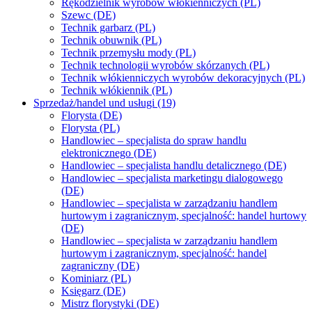
Rękodzielnik wyrobów włókienniczych (PL)
Szewc (DE)
Technik garbarz (PL)
Technik obuwnik (PL)
Technik przemysłu mody (PL)
Technik technologii wyrobów skórzanych (PL)
Technik włókienniczych wyrobów dekoracyjnych (PL)
Technik włókiennik (PL)
Sprzedaż/handel und usługi (19)
Florysta (DE)
Florysta (PL)
Handlowiec – specjalista do spraw handlu
elektronicznego (DE)
Handlowiec – specjalista handlu detalicznego (DE)
Handlowiec – specjalista marketingu dialogowego
(DE)
Handlowiec – specjalista w zarządzaniu handlem
hurtowym i zagranicznym, specjalność: handel hurtowy
(DE)
Handlowiec – specjalista w zarządzaniu handlem
hurtowym i zagranicznym, specjalność: handel
zagraniczny (DE)
Kominiarz (PL)
Księgarz (DE)
Mistrz florystyki (DE)