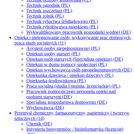
Technik ogrodnik (PL)
Technik pszczelarz (PL)
Technik rolnik (PL)
Technik rybactwa śródlądowego (PL)
Technik rybołówstwa morskiego (PL)
Wykwalifikowany pracownik gospodarki wodnej (DE)
Opieka i pielęgnowanie osób, wykonywanie prac domowych,
praca służb socjalnych (11)
Asystent osoby niepełnosprawnej (PL)
Opiekun osoby starszej (PL)
Opiekun osób starszych (Specjalista opiekun) (DE)
Opiekun w domu pomocy społecznej (PL)
Opiekun wychowawca osób nieopełnosprawnych (DE)
Opiekunka dziecięca / opiekun dziecięcy (PL)
Opiekunka środowiskowa (PL)
Praca socjalna (studia I stopnia, licencjackie) (PL)
Pracownik pomocniczego personelu opieki nad
osobami starszymi (DE)
Specjalista gospodarstwa domowego (DE)
Wychowawca (DE)
Przemysł chemiczny, farmaceutyczny, papierniczy i tworzyw
sztucznych (14)
Chemik (DE)
Inżynieria biosystemów / bioinformatyka (licencjat)