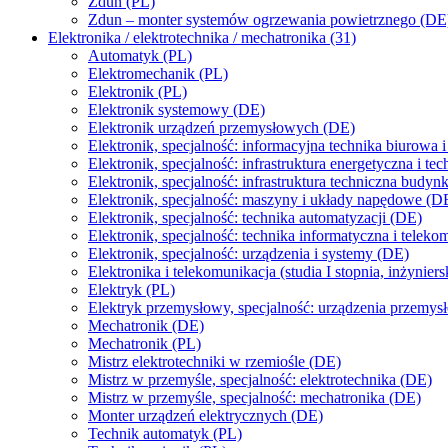
Zdun (PL)
Zdun – monter systemów ogrzewania powietrznego (DE
Elektronika / elektrotechnika / mechatronika (31)
Automatyk (PL)
Elektromechanik (PL)
Elektronik (PL)
Elektronik systemowy (DE)
Elektronik urządzeń przemysłowych (DE)
Elektronik, specjalność: informacyjna technika biurowa
Elektronik, specjalność: infrastruktura energetyczna i 
Elektronik, specjalność: infrastruktura techniczna bud
Elektronik, specjalność: maszyny i układy napędowe (D
Elektronik, specjalność: technika automatyzacji (DE)
Elektronik, specjalność: technika informatyczna i telek
Elektronik, specjalność: urządzenia i systemy (DE)
Elektronika i telekomunikacja (studia I stopnia, inżyniers
Elektryk (PL)
Elektryk przemysłowy, specjalność: urządzenia przemy
Mechatronik (DE)
Mechatronik (PL)
Mistrz elektrotechniki w rzemiośle (DE)
Mistrz w przemyśle, specjalność: elektrotechnika (DE)
Mistrz w przemyśle, specjalność: mechatronika (DE)
Monter urządzeń elektrycznych (DE)
Technik automatyk (PL)