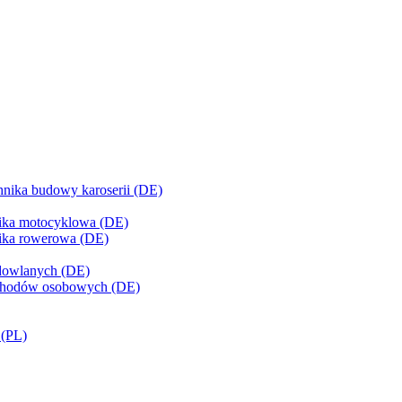
chnika budowy karoserii (DE)
nika motocyklowa (DE)
nika rowerowa (DE)
udowlanych (DE)
mochodów osobowych (DE)
 (PL)