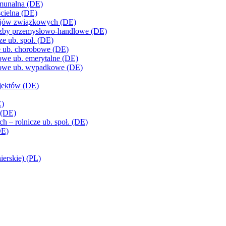
omunalna (DE)
ścielna (DE)
krajów związkowych (DE)
i izby przemysłowo-handlowe (DE)
e ub. społ. (DE)
e ub. chorobowe (DE)
owe ub. emerytalne (DE)
wowe ub. wypadkowe (DE)
ojektów (DE)
E)
 (DE)
 – rolnicze ub. społ. (DE)
DE)
nierskie) (PL)