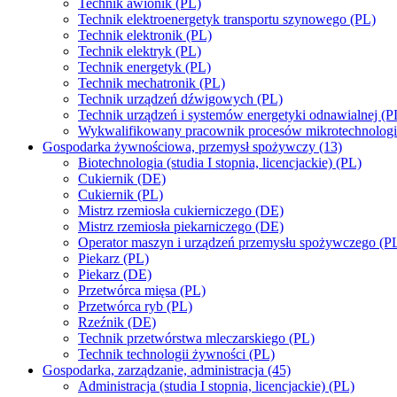
Technik awionik (PL)
Technik elektroenergetyk transportu szynowego (PL)
Technik elektronik (PL)
Technik elektryk (PL)
Technik energetyk (PL)
Technik mechatronik (PL)
Technik urządzeń dźwigowych (PL)
Technik urządzeń i systemów energetyki odnawialnej (P
Wykwalifikowany pracownik procesów mikrotechnolog
Gospodarka żywnościowa, przemysł spożywczy (13)
Biotechnologia (studia I stopnia, licencjackie) (PL)
Cukiernik (DE)
Cukiernik (PL)
Mistrz rzemiosła cukierniczego (DE)
Mistrz rzemiosła piekarniczego (DE)
Operator maszyn i urządzeń przemysłu spożywczego (P
Piekarz (PL)
Piekarz (DE)
Przetwórca mięsa (PL)
Przetwórca ryb (PL)
Rzeźnik (DE)
Technik przetwórstwa mleczarskiego (PL)
Technik technologii żywności (PL)
Gospodarka, zarządzanie, administracja (45)
Administracja (studia I stopnia, licencjackie) (PL)