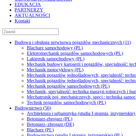
EDUKACJA
PARTNERZY
AKTUALNOŚCI
Kontakt
Budowa i obsługa serwisowa pojazdów mechanicznych (11)
Blacharz samochodowy (PL)
Elektromechanik pojazdów samochodowych (PL)
Lakiernik samochodowy (PL)
Mechanik budowy karoserii i pojazdów, specjalność: te
Mechanik motocyklowy (PL)
Mechanik pojazdów jednośladowych, specjalność: tech
Mechanik pojazdów jednośladowych, specjalność: tech
Mechanik pojazdów samochodowych (PL)
Mechanik, specjalność: technika maszyn rolniczych i b
Mechatronik poj. mechanicznych, specj.: technika sa
Technik pojazdów samochodowych (PL)
Budownictwo (56)
Architektura i urbanistyka (studia I stopnia, inżynierskie)
Betoniarz-zbrojarz (PL)
Betoniarz–zbrojarz (DE)
Blacharz (PL)
Budownictwo (studia I stopnia, inżynierskie) (PL)