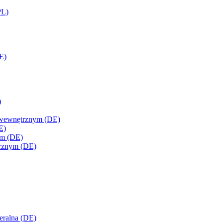
PL)
E)
)
m wewnętrznym (DE)
E)
ym (DE)
ętrznym (DE)
deralna (DE)