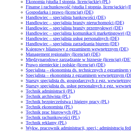
Ekonomia (studia I stopnia, licencjackie) (PL)
Finanse i rachunkowość (studia I stopnia, licencjackie) (
Gospodarka i prawo (licencjat) (DE)
Handlowiec – specjalista bankowości (DE)
Handlowiec – specjalista branży nieruchomości (DE)
Handlowiec – specjalista branży przemysłowej (DE)
Handlowiec – specjalista komunikacji marketingowej (D
Handlowiec – specjalista usług personalnych (DE)
Handlowiec – specjalista zarządzania biurem (DE)
Księgowy bilansowy z egzaminem wewnętrznym (DE)
Management regionalny (licencjat) (DE)
Międzynarodowe zarządzanie w biznesie (licencjat) (DE
Prawo niemieckie i polskie (licencjat) (DE)
Specjalista – ekonomista ds. technicznych z egzamine
Specjalista – ekonomista z egzaminem wewnętrznym (D
Starszy specjalista ds. gospodarczych z egz. wewnętrzn
Starszy specjalista ds. usług personalnych z egz. wewn
Technik administracji (PL)
Technik archiwista (PL)
Technik bezpieczeństwa i higieny pracy (PL)
Technik ekonomista (PL)
Technik prac biurowych (PL)
Technik rachunkowości (PL)
Technik reklamy (PL)
Wykw. pracownik administracji, specj.: administracja fe