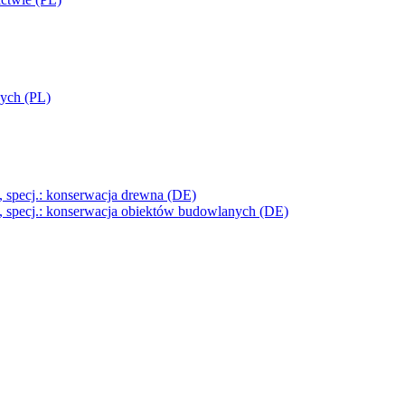
wych (PL)
, specj.: konserwacja drewna (DE)
, specj.: konserwacja obiektów budowlanych (DE)