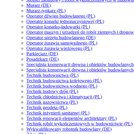
Murarz (DE)
Murarz-tynkarz (PL)
Operator dźwigu budowlanego (PL)
Operator koparki jednonaczyniowej (PL)
Operator koparko-ładowarki (PL)
Operator maszyn i urządzeń do robót ziemnych i drogo
Operator sprzętu budowlanego (DE)
Operator żurawia samojezdnego (PL)
Operator żurawia wieżowego (PL)
Parkieciarz (DE)
Posadzkarz (DE)
Specjalista konserwacji drewna i obiektów budowlanych
Specjalista konserwacji drewna i obiektów budowlanych
Technik budownictwa (PL)
Technik budownictwa kolejowego (PL)
Technik budownictwa wodnego (PL)
Technik budowy dróg (PL)
Technik chłodnictwa i klimatyzacji (PL)
Technik gazownictwa (PL)
Technik geodeta (PL)
Technik inżynierii sanitarnej (PL)
Technik renowacji elementów architektury (PL)
Technik robót wykończeniowych w budownictwie (PL)
Wykwalifikowany robotnik budowlany (DE)