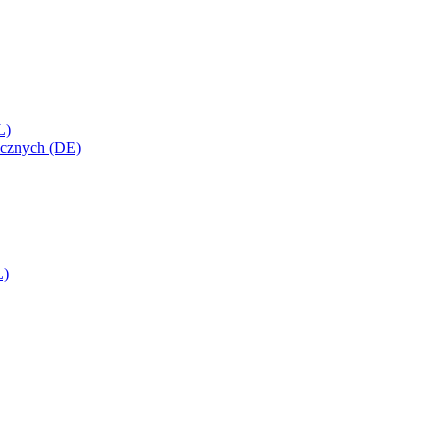
L)
icznych (DE)
L)