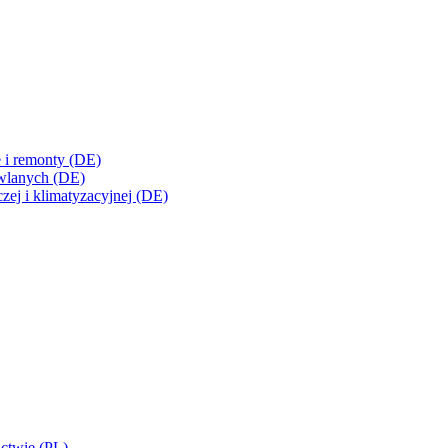
e i remonty (DE)
owlanych (DE)
czej i klimatyzacyjnej (DE)
ctwie (PL)