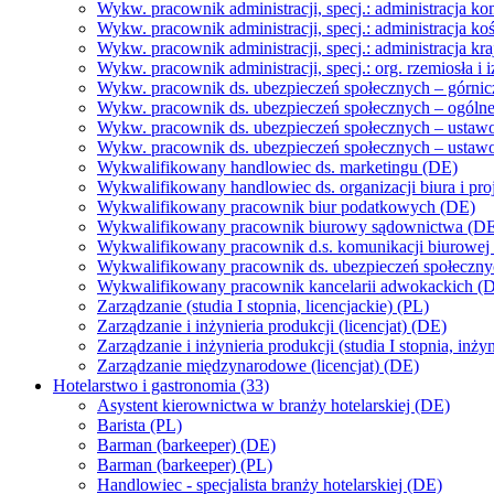
Wykw. pracownik administracji, specj.: administracja k
Wykw. pracownik administracji, specj.: administracja ko
Wykw. pracownik administracji, specj.: administracja 
Wykw. pracownik administracji, specj.: org. rzemiosła 
Wykw. pracownik ds. ubezpieczeń społecznych – górnicz
Wykw. pracownik ds. ubezpieczeń społecznych – ogóln
Wykw. pracownik ds. ubezpieczeń społecznych – ustaw
Wykw. pracownik ds. ubezpieczeń społecznych – usta
Wykwalifikowany handlowiec ds. marketingu (DE)
Wykwalifikowany handlowiec ds. organizacji biura i pr
Wykwalifikowany pracownik biur podatkowych (DE)
Wykwalifikowany pracownik biurowy sądownictwa (D
Wykwalifikowany pracownik d.s. komunikacji biurowej
Wykwalifikowany pracownik ds. ubezpieczeń społecznych
Wykwalifikowany pracownik kancelarii adwokackich (
Zarządzanie (studia I stopnia, licencjackie) (PL)
Zarządzanie i inżynieria produkcji (licencjat) (DE)
Zarządzanie i inżynieria produkcji (studia I stopnia, inży
Zarządzanie międzynarodowe (licencjat) (DE)
Hotelarstwo i gastronomia (33)
Asystent kierownictwa w branży hotelarskiej (DE)
Barista (PL)
Barman (barkeeper) (DE)
Barman (barkeeper) (PL)
Handlowiec - specjalista branży hotelarskiej (DE)