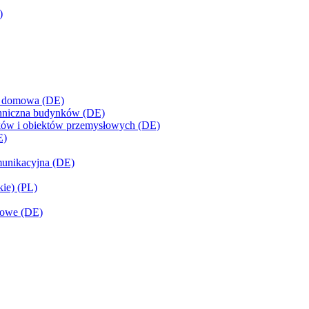
)
 i domowa (DE)
techniczna budynków (DE)
ynków i obiektów przemysłowych (DE)
E)
omunikacyjna (DE)
kie) (PL)
słowe (DE)