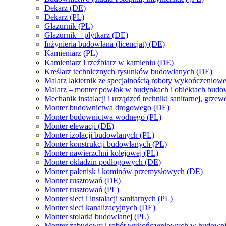
Dekarz (DE)
Dekarz (PL)
Glazurnik (PL)
Glazurnik – płytkarz (DE)
Inżynieria budowlana (licencjat) (DE)
Kamieniarz (PL)
Kamieniarz i rzeźbiarz w kamieniu (DE)
Kreślarz technicznych rysunków budowlanych (DE)
Malarz lakiernik ze specjalnością roboty wykończeniow
Malarz – monter powłok w budynkach i obiektach bud
Mechanik instalacji i urządzeń techniki sanitarnej, grzew
Monter budownictwa drogowego (DE)
Monter budownictwa wodnego (PL)
Monter elewacji (DE)
Monter izolacji budowlanych (PL)
Monter konstrukcji budowlanych (PL)
Monter nawierzchni kolejowej (PL)
Monter okładzin podłogowych (DE)
Monter palenisk i kominów przemysłowych (DE)
Monter rusztowań (DE)
Monter rusztowań (PL)
Monter sieci i instalacji sanitarnych (PL)
Monter sieci kanalizacyjnych (DE)
Monter stolarki budowlanej (PL)
Monter zabudowy i robót wykończeniowych w budowni