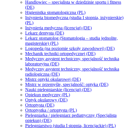
Handlowiec – specjalista w dziedzinie sportu i fitness
(DE)
Higienistka stomatologiczna (PL)
Inżynieria biomedyczna (studia I stopnia, inżynierskie)
(PL)
Inżynieria medyczna (licencjat) (DE)
Lekarz dentysta (DE)
Lekarz stomatolog (Stomatologia – studia jednolite,
magisterskie) (PL)
Logopeda (na poziomie szkoły zawodowej) (DE)
Mechanik techniki ortopedycznej (DE)
Medyczny asystent techniczny, specjalność technika
laboratoryjna (DE)
Medyczny asystent techniczny, specjalność technika
radiologiczna (DE)
Mistrz optyki okularowej (DE)
Mistrz w przemyśle, specjalność: optyka (DE)
Nauki pielęgniarskie (licencjat) (DE)
Opiekun medyczny (PL)
Optyk okularowy (DE)
Ortoptysta (DE)
Ortoptystka / ortoptysta (PL)
Pielęgniarka / pielęgniarz pediatryczny (Specjalista
opiekun) (DE)
Pielęgniarstwo (studia I stopnia, licencjackie) (PL)