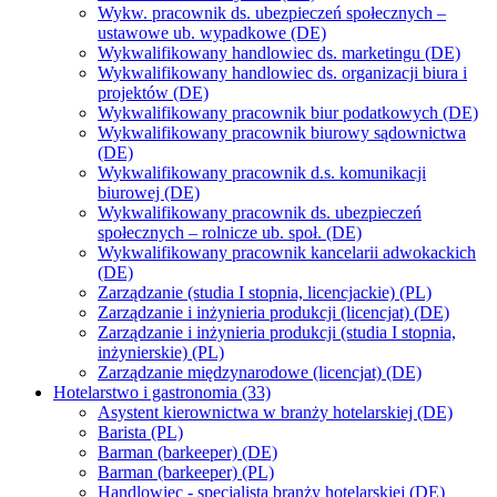
Wykw. pracownik ds. ubezpieczeń społecznych –
ustawowe ub. wypadkowe (DE)
Wykwalifikowany handlowiec ds. marketingu (DE)
Wykwalifikowany handlowiec ds. organizacji biura i
projektów (DE)
Wykwalifikowany pracownik biur podatkowych (DE)
Wykwalifikowany pracownik biurowy sądownictwa
(DE)
Wykwalifikowany pracownik d.s. komunikacji
biurowej (DE)
Wykwalifikowany pracownik ds. ubezpieczeń
społecznych – rolnicze ub. społ. (DE)
Wykwalifikowany pracownik kancelarii adwokackich
(DE)
Zarządzanie (studia I stopnia, licencjackie) (PL)
Zarządzanie i inżynieria produkcji (licencjat) (DE)
Zarządzanie i inżynieria produkcji (studia I stopnia,
inżynierskie) (PL)
Zarządzanie międzynarodowe (licencjat) (DE)
Hotelarstwo i gastronomia (33)
Asystent kierownictwa w branży hotelarskiej (DE)
Barista (PL)
Barman (barkeeper) (DE)
Barman (barkeeper) (PL)
Handlowiec - specjalista branży hotelarskiej (DE)