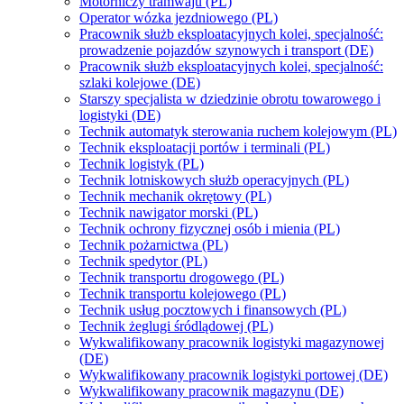
Motorniczy tramwaju (PL)
Operator wózka jezdniowego (PL)
Pracownik służb eksploatacyjnych kolei, specjalność:
prowadzenie pojazdów szynowych i transport (DE)
Pracownik służb eksploatacyjnych kolei, specjalność:
szlaki kolejowe (DE)
Starszy specjalista w dziedzinie obrotu towarowego i
logistyki (DE)
Technik automatyk sterowania ruchem kolejowym (PL)
Technik eksploatacji portów i terminali (PL)
Technik logistyk (PL)
Technik lotniskowych służb operacyjnych (PL)
Technik mechanik okrętowy (PL)
Technik nawigator morski (PL)
Technik ochrony fizycznej osób i mienia (PL)
Technik pożarnictwa (PL)
Technik spedytor (PL)
Technik transportu drogowego (PL)
Technik transportu kolejowego (PL)
Technik usług pocztowych i finansowych (PL)
Technik żeglugi śródlądowej (PL)
Wykwalifikowany pracownik logistyki magazynowej
(DE)
Wykwalifikowany pracownik logistyki portowej (DE)
Wykwalifikowany pracownik magazynu (DE)