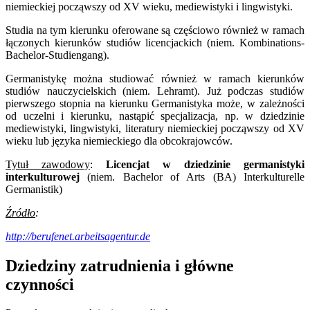
niemieckiej począwszy od XV wieku, mediewistyki i lingwistyki.
Studia na tym kierunku oferowane są częściowo również w ramach
łączonych kierunków studiów licencjackich (niem. Kombinations-
Bachelor-Studiengang).
Germanistykę można studiować również w ramach kierunków
studiów nauczycielskich (niem. Lehramt). Już podczas studiów
pierwszego stopnia na kierunku Germanistyka może, w zależności
od uczelni i kierunku, nastąpić specjalizacja, np. w dziedzinie
mediewistyki, lingwistyki, literatury niemieckiej począwszy od XV
wieku lub języka niemieckiego dla obcokrajowców.
Tytuł zawodowy
:
Licencjat w dziedzinie germanistyki
interkulturowej
(niem. Bachelor of Arts (BA) Interkulturelle
Germanistik)
Źródło
:
http://berufenet.arbeitsagentur.de
Dziedziny zatrudnienia i główne
czynności