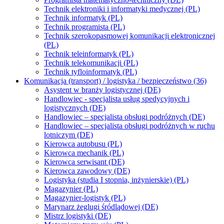
Technik elektroniki i informatyki medycznej (PL)
Technik informatyk (PL)
Technik programista (PL)
Technik szerokopasmowej komunikacji elektronicznej
(PL)
Technik teleinformatyk (PL)
Technik telekomunikacji (PL)
Technik tyfloinformatyk (PL)
Komunikacja (transport) / logistyka / bezpieczeństwo (36)
Asystent w branży logistycznej (DE)
Handlowiec - specjalista usług spedycyjnych i
logistycznych (DE)
Handlowiec – specjalista obsługi podróżnych (DE)
Handlowiec – specjalista obsługi podróżnych w ruchu
lotniczym (DE)
Kierowca autobusu (PL)
Kierowca mechanik (PL)
Kierowca serwisant (DE)
Kierowca zawodowy (DE)
Logistyka (studia I stopnia, inżynierskie) (PL)
Magazynier (PL)
Magazynier-logistyk (PL)
Marynarz żeglugi śródlądowej (DE)
Mistrz logistyki (DE)