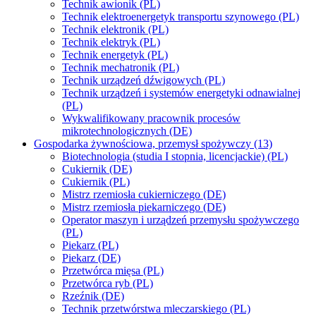
Technik awionik (PL)
Technik elektroenergetyk transportu szynowego (PL)
Technik elektronik (PL)
Technik elektryk (PL)
Technik energetyk (PL)
Technik mechatronik (PL)
Technik urządzeń dźwigowych (PL)
Technik urządzeń i systemów energetyki odnawialnej
(PL)
Wykwalifikowany pracownik procesów
mikrotechnologicznych (DE)
Gospodarka żywnościowa, przemysł spożywczy (13)
Biotechnologia (studia I stopnia, licencjackie) (PL)
Cukiernik (DE)
Cukiernik (PL)
Mistrz rzemiosła cukierniczego (DE)
Mistrz rzemiosła piekarniczego (DE)
Operator maszyn i urządzeń przemysłu spożywczego
(PL)
Piekarz (PL)
Piekarz (DE)
Przetwórca mięsa (PL)
Przetwórca ryb (PL)
Rzeźnik (DE)
Technik przetwórstwa mleczarskiego (PL)