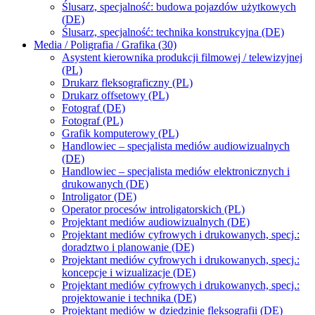
Ślusarz, specjalność: budowa pojazdów użytkowych
(DE)
Ślusarz, specjalność: technika konstrukcyjna (DE)
Media / Poligrafia / Grafika (30)
Asystent kierownika produkcji filmowej / telewizyjnej
(PL)
Drukarz fleksograficzny (PL)
Drukarz offsetowy (PL)
Fotograf (DE)
Fotograf (PL)
Grafik komputerowy (PL)
Handlowiec – specjalista mediów audiowizualnych
(DE)
Handlowiec – specjalista mediów elektronicznych i
drukowanych (DE)
Introligator (DE)
Operator procesów introligatorskich (PL)
Projektant mediów audiowizualnych (DE)
Projektant mediów cyfrowych i drukowanych, specj.:
doradztwo i planowanie (DE)
Projektant mediów cyfrowych i drukowanych, specj.:
koncepcje i wizualizacje (DE)
Projektant mediów cyfrowych i drukowanych, specj.:
projektowanie i technika (DE)
Projektant mediów w dziedzinie fleksografii (DE)