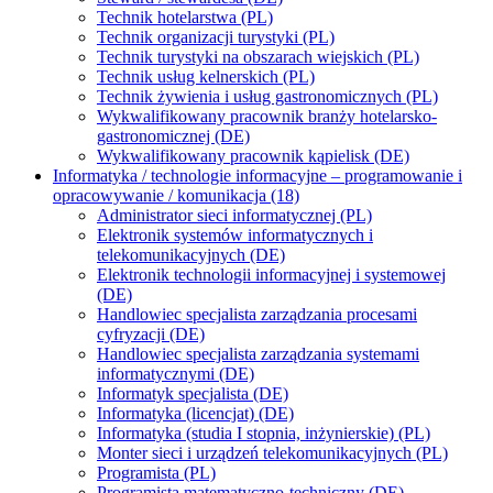
Technik hotelarstwa (PL)
Technik organizacji turystyki (PL)
Technik turystyki na obszarach wiejskich (PL)
Technik usług kelnerskich (PL)
Technik żywienia i usług gastronomicznych (PL)
Wykwalifikowany pracownik branży hotelarsko-
gastronomicznej (DE)
Wykwalifikowany pracownik kąpielisk (DE)
Informatyka / technologie informacyjne – programowanie i
opracowywanie / komunikacja (18)
Administrator sieci informatycznej (PL)
Elektronik systemów informatycznych i
telekomunikacyjnych (DE)
Elektronik technologii informacyjnej i systemowej
(DE)
Handlowiec specjalista zarządzania procesami
cyfryzacji (DE)
Handlowiec specjalista zarządzania systemami
informatycznymi (DE)
Informatyk specjalista (DE)
Informatyka (licencjat) (DE)
Informatyka (studia I stopnia, inżynierskie) (PL)
Monter sieci i urządzeń telekomunikacyjnych (PL)
Programista (PL)
Programista matematyczno-techniczny (DE)