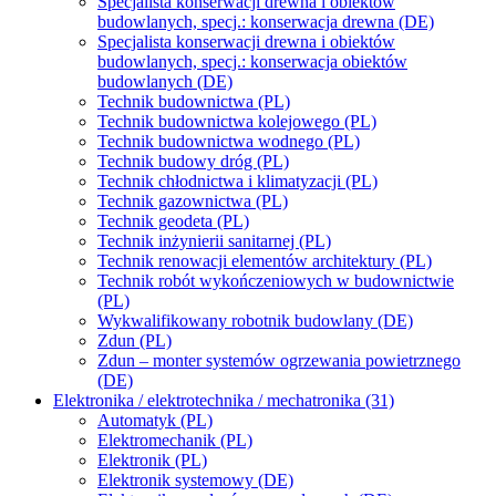
Specjalista konserwacji drewna i obiektów
budowlanych, specj.: konserwacja drewna (DE)
Specjalista konserwacji drewna i obiektów
budowlanych, specj.: konserwacja obiektów
budowlanych (DE)
Technik budownictwa (PL)
Technik budownictwa kolejowego (PL)
Technik budownictwa wodnego (PL)
Technik budowy dróg (PL)
Technik chłodnictwa i klimatyzacji (PL)
Technik gazownictwa (PL)
Technik geodeta (PL)
Technik inżynierii sanitarnej (PL)
Technik renowacji elementów architektury (PL)
Technik robót wykończeniowych w budownictwie
(PL)
Wykwalifikowany robotnik budowlany (DE)
Zdun (PL)
Zdun – monter systemów ogrzewania powietrznego
(DE)
Elektronika / elektrotechnika / mechatronika (31)
Automatyk (PL)
Elektromechanik (PL)
Elektronik (PL)
Elektronik systemowy (DE)