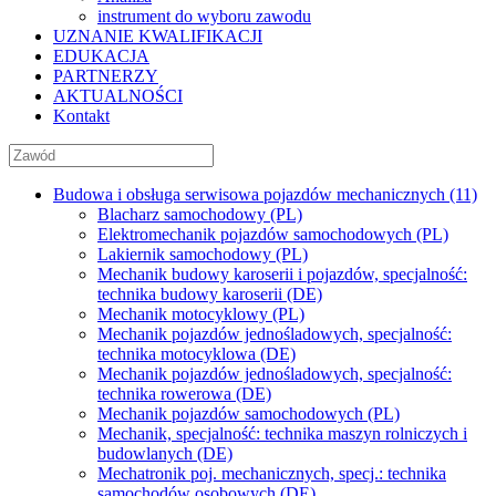
instrument do wyboru zawodu
UZNANIE KWALIFIKACJI
EDUKACJA
PARTNERZY
AKTUALNOŚCI
Kontakt
Budowa i obsługa serwisowa pojazdów mechanicznych (11)
Blacharz samochodowy (PL)
Elektromechanik pojazdów samochodowych (PL)
Lakiernik samochodowy (PL)
Mechanik budowy karoserii i pojazdów, specjalność:
technika budowy karoserii (DE)
Mechanik motocyklowy (PL)
Mechanik pojazdów jednośladowych, specjalność:
technika motocyklowa (DE)
Mechanik pojazdów jednośladowych, specjalność:
technika rowerowa (DE)
Mechanik pojazdów samochodowych (PL)
Mechanik, specjalność: technika maszyn rolniczych i
budowlanych (DE)
Mechatronik poj. mechanicznych, specj.: technika
samochodów osobowych (DE)