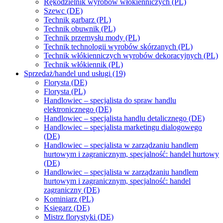
Rękodzielnik wyrobów włókienniczych (PL)
Szewc (DE)
Technik garbarz (PL)
Technik obuwnik (PL)
Technik przemysłu mody (PL)
Technik technologii wyrobów skórzanych (PL)
Technik włókienniczych wyrobów dekoracyjnych (PL)
Technik włókiennik (PL)
Sprzedaż/handel und usługi (19)
Florysta (DE)
Florysta (PL)
Handlowiec – specjalista do spraw handlu
elektronicznego (DE)
Handlowiec – specjalista handlu detalicznego (DE)
Handlowiec – specjalista marketingu dialogowego
(DE)
Handlowiec – specjalista w zarządzaniu handlem
hurtowym i zagranicznym, specjalność: handel hurtowy
(DE)
Handlowiec – specjalista w zarządzaniu handlem
hurtowym i zagranicznym, specjalność: handel
zagraniczny (DE)
Kominiarz (PL)
Księgarz (DE)
Mistrz florystyki (DE)