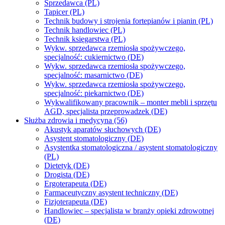
Sprzedawca (PL)
Tapicer (PL)
Technik budowy i strojenia fortepianów i pianin (PL)
Technik handlowiec (PL)
Technik księgarstwa (PL)
Wykw. sprzedawca rzemiosła spożywczego,
specjalność: cukiernictwo (DE)
Wykw. sprzedawca rzemiosła spożywczego,
specjalność: masarnictwo (DE)
Wykw. sprzedawca rzemiosła spożywczego,
specjalność: piekarnictwo (DE)
Wykwalifikowany pracownik – monter mebli i sprzętu
AGD, specjalista przeprowadzek (DE)
Służba zdrowia i medycyna (56)
Akustyk aparatów słuchowych (DE)
Asystent stomatologiczny (DE)
Asystentka stomatologiczna / asystent stomatologiczny
(PL)
Dietetyk (DE)
Drogista (DE)
Ergoterapeuta (DE)
Farmaceutyczny asystent techniczny (DE)
Fizjoterapeuta (DE)
Handlowiec – specjalista w branży opieki zdrowotnej
(DE)