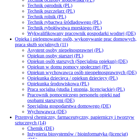
Technik ogrodnik (PL)
Technik pszczelarz (PL)
Technik rolnik (PL)
Technik rybactwa śródlądowego (PL)
Technik rybołówstwa morskiego (PL)
Wykwalifikowany pracownik gospodarki wodnej (DE)
Opieka i pielęgnowanie osób, wykonywanie prac domowych,
praca służb socjalnych (11)
Asystent osoby niepełnosprawnej (PL)
Opiekun osoby starszej (PL)
Opiekun osób starszych (Specjalista opiekun) (DE)
Opiekun w domu pomocy społecznej (PL)
Opiekun wychowawca osób nieopełnosprawnych (DE)
Opiekunka dziecięca / opiekun dziecięcy (PL)
Opiekunka środowiskowa (PL)
Praca socjalna (studia I stopnia, licencjackie) (PL)
Pracownik pomocniczego personelu opieki nad
osobami starszymi (DE)
Specjalista gospodarstwa domowego (DE)
Wychowawca (DE)
Przemysł chemiczny, farmaceutyczny, papierniczy i tworzyw
sztucznych (14)
Chemik (DE)
Inżynieria biosystemów / bioinformatyka (licencjat)