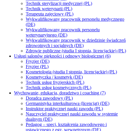
Technik sterylizacji medycznej (PL)
Technik weterynarii (PL)
Terapeuta zajęciowy (PL)
Wykwalifikowany pracownik personelu medycznego
(DE)
Wykwalifikowany pracownik personelu
weterynaryjnego (DE)
Wykwalifikowany pracownik w dziedzinie świadczeń
zdrowotnych i socjalnych (DE)
Zdrowie publiczne (studia I stopnia, licencjackie) (PL)
Usługi salonów piękności i odnowy biologicznej (6)
Fryzjer (DE)
Fryzjer (PL)
Kosmetologia (studia I stopnia, licencjackie) (PL)
Kosmetyczka / kosmetyk (DE)
Technik usług fryzjerskich (PL)
Technik usług kosmetycznych (PL)
Wychowanie, edukacja, doradztwo i coaching (7)
Doradca zawodowy (PL)
Germanistyka interkulturowa (licencjat) (DE)
Instruktor praktycznej nauki zawodu (PL)
Nauczyciel praktycznej nauki zawodu w systemie
dualnym (DE)
Pedagog – specj. kształcenia zawodowego i
ustawicznego z egz. wewnętrznym (DE)