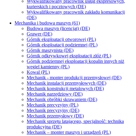
Wykwalifikowany pracownik usług ekspresowych,
kurierskich i pocztowych (DE)
Wykwalifikowany pracownik zakładu komunikacji
(DE)
Mechanika i budowa maszyn (61)
Budowa maszyn (licencjat) (DE)
Grawer (DE)
Górnik eksploatacji otworowej (PL)
Górnik eksploatacji podziemnej (PL)
Górnik maszynista (DE)
Górnik odkrywkowej eksploatacji złóż (PL)
Górnik podziemnej eksploatacji kopalin innych niż
węgiel kamienny (PL)
Kowal (PL)
Mechanik - monter produkcji przemysłowej (DE)
Mechanik instalacji przemysłowych (DE)
Mechanik konstrukcji metalowych (DE)
Mechanik narzędziowy (DE)
Mechanik obróbki skrawaniem (DE)
Mechanik precyzyjny (PL)
Mechanik precyzyjny (DE)
Mechanik przemysłowy (DE)
Mechanik sprzętu latającego, specjalność: technika
produkcyjna (DE)
Mechanik – monter maszyn i urządzeń (PL)