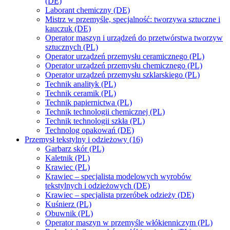
(DE)
Laborant chemiczny (DE)
Mistrz w przemyśle, specjalność: tworzywa sztuczne i
kauczuk (DE)
Operator maszyn i urządzeń do przetwórstwa tworzyw
sztucznych (PL)
Operator urządzeń przemysłu ceramicznego (PL)
Operator urządzeń przemysłu chemicznego (PL)
Operator urządzeń przemysłu szklarskiego (PL)
Technik analityk (PL)
Technik ceramik (PL)
Technik papiernictwa (PL)
Technik technologii chemicznej (PL)
Technik technologii szkła (PL)
Technolog opakowań (DE)
Przemysł tekstylny i odzieżowy (16)
Garbarz skór (PL)
Kaletnik (PL)
Krawiec (PL)
Krawiec – specjalista modelowych wyrobów
tekstylnych i odzieżowych (DE)
Krawiec – specjalista przeróbek odzieży (DE)
Kuśnierz (PL)
Obuwnik (PL)
Operator maszyn w przemyśle włókienniczym (PL)