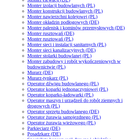
Monter izolacji budowlanych (PL)
Monter konstrukcji budowlanych (PL)
Monter nawierzchni kolejowej (PL)
Monter okładzin podłogowych (DE)
Monter palenisk i kominów przemysłowych (DE)
Monter rusztowań (DE)
Monter rusztowań (PL)
Monter sieci i instalacji sanitarnych (PL)
Monter sieci kanalizacyjnych (DE)
Monter stolarki budowlanej (PL)
Monter zabudowy i robót wykończeniowych w
budownictwie (PL)
Murarz (DE)
Murarz-tynkarz (PL)
Operator dźwigu budowlanego (PL)
Operator koparki jednonaczyniowej (PL)
Operator koparko-ładowarki (PL)
Operator maszyn i urządzeń do robót ziemnych i
drogowych (PL)
Operator sprzętu budowlanego (DE)
Operator żurawia samojezdnego (PL)
Operator żurawia wieżowego (PL)
Parkieciarz (DE)
Posadzkarz (DE)