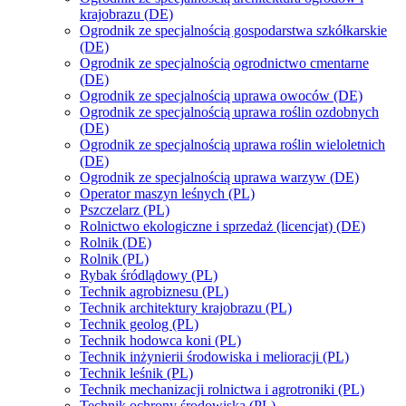
krajobrazu (DE)
Ogrodnik ze specjalnością gospodarstwa szkółkarskie
(DE)
Ogrodnik ze specjalnością ogrodnictwo cmentarne
(DE)
Ogrodnik ze specjalnością uprawa owoców (DE)
Ogrodnik ze specjalnością uprawa roślin ozdobnych
(DE)
Ogrodnik ze specjalnością uprawa roślin wieloletnich
(DE)
Ogrodnik ze specjalnością uprawa warzyw (DE)
Operator maszyn leśnych (PL)
Pszczelarz (PL)
Rolnictwo ekologiczne i sprzedaż (licencjat) (DE)
Rolnik (DE)
Rolnik (PL)
Rybak śródlądowy (PL)
Technik agrobiznesu (PL)
Technik architektury krajobrazu (PL)
Technik geolog (PL)
Technik hodowca koni (PL)
Technik inżynierii środowiska i melioracji (PL)
Technik leśnik (PL)
Technik mechanizacji rolnictwa i agrotroniki (PL)
Technik ochrony środowiska (PL)