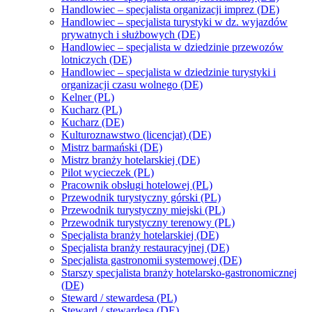
Handlowiec – specjalista organizacji imprez (DE)
Handlowiec – specjalista turystyki w dz. wyjazdów
prywatnych i służbowych (DE)
Handlowiec – specjalista w dziedzinie przewozów
lotniczych (DE)
Handlowiec – specjalista w dziedzinie turystyki i
organizacji czasu wolnego (DE)
Kelner (PL)
Kucharz (PL)
Kucharz (DE)
Kulturoznawstwo (licencjat) (DE)
Mistrz barmański (DE)
Mistrz branży hotelarskiej (DE)
Pilot wycieczek (PL)
Pracownik obsługi hotelowej (PL)
Przewodnik turystyczny górski (PL)
Przewodnik turystyczny miejski (PL)
Przewodnik turystyczny terenowy (PL)
Specjalista branży hotelarskiej (DE)
Specjalista branży restauracyjnej (DE)
Specjalista gastronomii systemowej (DE)
Starszy specjalista branży hotelarsko-gastronomicznej
(DE)
Steward / stewardesa (PL)
Steward / stewardesa (DE)