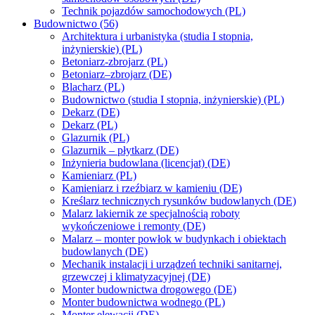
Technik pojazdów samochodowych (PL)
Budownictwo (56)
Architektura i urbanistyka (studia I stopnia,
inżynierskie) (PL)
Betoniarz-zbrojarz (PL)
Betoniarz–zbrojarz (DE)
Blacharz (PL)
Budownictwo (studia I stopnia, inżynierskie) (PL)
Dekarz (DE)
Dekarz (PL)
Glazurnik (PL)
Glazurnik – płytkarz (DE)
Inżynieria budowlana (licencjat) (DE)
Kamieniarz (PL)
Kamieniarz i rzeźbiarz w kamieniu (DE)
Kreślarz technicznych rysunków budowlanych (DE)
Malarz lakiernik ze specjalnością roboty
wykończeniowe i remonty (DE)
Malarz – monter powłok w budynkach i obiektach
budowlanych (DE)
Mechanik instalacji i urządzeń techniki sanitarnej,
grzewczej i klimatyzacyjnej (DE)
Monter budownictwa drogowego (DE)
Monter budownictwa wodnego (PL)
Monter elewacji (DE)