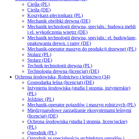
Cieśla (PL)
Cieśla (DE)
Koszykarz-plecionkarz (PL)
Mechanik obróbki drewna (DE)
Mechanik technologii drewna, specjaln.: budowa mebli
i el. wykończenia wnętrz (DE)
Mechanik technologii drewna, specjaln.: el. budowlane,
opakowania drewn. i ramy (DE)
Mechanik-operator maszyn do produkcji drzewnej (PL)
Stolarz (PL)
Stolarz (DE)
Technik technologii drewna (PL)
Technologia drewna (licencjat) (DE)
Ochrona środowiska, Rolnictwo i leśnictwo (34)
Gospodarka leśna (licencjat) (DE)
Inżynieria środowiska (studia I stopnia, inżynierskie)
(PL)
Jeździec (PL)
Mechanik-operator pojazdów i maszyn rolniczych (PL)
Międzynarodowe zarządzanie ekosystemami leśnymi
(licencjat) (DE)
Ochrona środowiska (studia I stopnia, licencjackie)
(PL)
Ogrodnik (PL)
Ogrodnik ze specjalnością architektura ogrodów i