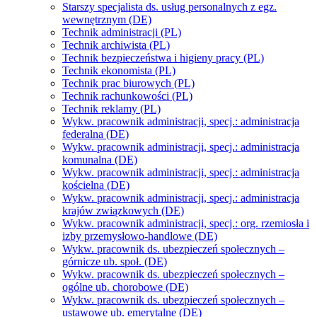
Starszy specjalista ds. usług personalnych z egz.
wewnętrznym (DE)
Technik administracji (PL)
Technik archiwista (PL)
Technik bezpieczeństwa i higieny pracy (PL)
Technik ekonomista (PL)
Technik prac biurowych (PL)
Technik rachunkowości (PL)
Technik reklamy (PL)
Wykw. pracownik administracji, specj.: administracja
federalna (DE)
Wykw. pracownik administracji, specj.: administracja
komunalna (DE)
Wykw. pracownik administracji, specj.: administracja
kościelna (DE)
Wykw. pracownik administracji, specj.: administracja
krajów związkowych (DE)
Wykw. pracownik administracji, specj.: org. rzemiosła i
izby przemysłowo-handlowe (DE)
Wykw. pracownik ds. ubezpieczeń społecznych –
górnicze ub. społ. (DE)
Wykw. pracownik ds. ubezpieczeń społecznych –
ogólne ub. chorobowe (DE)
Wykw. pracownik ds. ubezpieczeń społecznych –
ustawowe ub. emerytalne (DE)