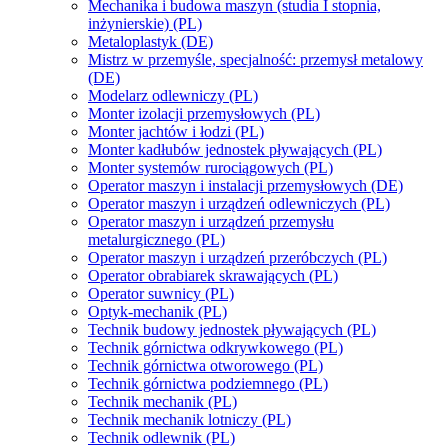
Mechanika i budowa maszyn (studia I stopnia,
inżynierskie) (PL)
Metaloplastyk (DE)
Mistrz w przemyśle, specjalność: przemysł metalowy
(DE)
Modelarz odlewniczy (PL)
Monter izolacji przemysłowych (PL)
Monter jachtów i łodzi (PL)
Monter kadłubów jednostek pływających (PL)
Monter systemów rurociągowych (PL)
Operator maszyn i instalacji przemysłowych (DE)
Operator maszyn i urządzeń odlewniczych (PL)
Operator maszyn i urządzeń przemysłu
metalurgicznego (PL)
Operator maszyn i urządzeń przeróbczych (PL)
Operator obrabiarek skrawających (PL)
Operator suwnicy (PL)
Optyk-mechanik (PL)
Technik budowy jednostek pływających (PL)
Technik górnictwa odkrywkowego (PL)
Technik górnictwa otworowego (PL)
Technik górnictwa podziemnego (PL)
Technik mechanik (PL)
Technik mechanik lotniczy (PL)
Technik odlewnik (PL)