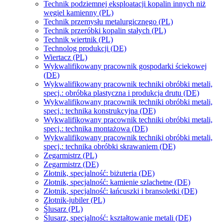
Technik podziemnej eksploatacji kopalin innych niż
węgiel kamienny (PL)
Technik przemysłu metalurgicznego (PL)
Technik przeróbki kopalin stałych (PL)
Technik wiertnik (PL)
Technolog produkcji (DE)
Wiertacz (PL)
Wykwalifikowany pracownik gospodarki ściekowej
(DE)
Wykwalifikowany pracownik techniki obróbki metali,
specj.: obróbka plastyczna i produkcja drutu (DE)
Wykwalifikowany pracownik techniki obróbki metali,
specj.: technika konstrukcyjna (DE)
Wykwalifikowany pracownik techniki obróbki metali,
specj.: technika montażowa (DE)
Wykwalifikowany pracownik techniki obróbki metali,
specj.: technika obróbki skrawaniem (DE)
Zegarmistrz (PL)
Zegarmistrz (DE)
Złotnik, specjalność: biżuteria (DE)
Złotnik, specjalność: kamienie szlachetne (DE)
Złotnik, specjalność: łańcuszki i bransoletki (DE)
Złotnik-jubiler (PL)
Ślusarz (PL)
Ślusarz, specjalność: kształtowanie metali (DE)