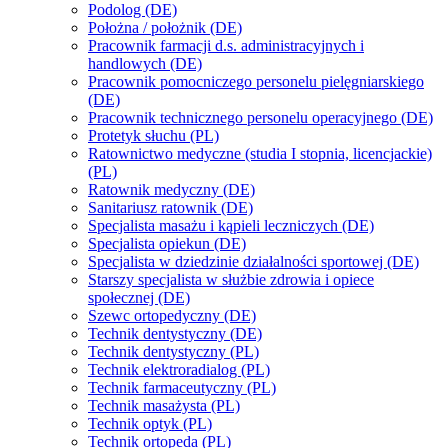
Podolog (DE)
Położna / położnik (DE)
Pracownik farmacji d.s. administracyjnych i
handlowych (DE)
Pracownik pomocniczego personelu pielęgniarskiego
(DE)
Pracownik technicznego personelu operacyjnego (DE)
Protetyk słuchu (PL)
Ratownictwo medyczne (studia I stopnia, licencjackie)
(PL)
Ratownik medyczny (DE)
Sanitariusz ratownik (DE)
Specjalista masażu i kąpieli leczniczych (DE)
Specjalista opiekun (DE)
Specjalista w dziedzinie działalności sportowej (DE)
Starszy specjalista w służbie zdrowia i opiece
społecznej (DE)
Szewc ortopedyczny (DE)
Technik dentystyczny (DE)
Technik dentystyczny (PL)
Technik elektroradialog (PL)
Technik farmaceutyczny (PL)
Technik masażysta (PL)
Technik optyk (PL)
Technik ortopeda (PL)