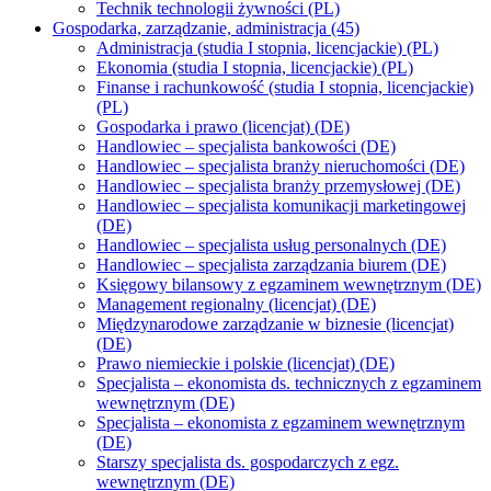
Technik technologii żywności (PL)
Gospodarka, zarządzanie, administracja (45)
Administracja (studia I stopnia, licencjackie) (PL)
Ekonomia (studia I stopnia, licencjackie) (PL)
Finanse i rachunkowość (studia I stopnia, licencjackie)
(PL)
Gospodarka i prawo (licencjat) (DE)
Handlowiec – specjalista bankowości (DE)
Handlowiec – specjalista branży nieruchomości (DE)
Handlowiec – specjalista branży przemysłowej (DE)
Handlowiec – specjalista komunikacji marketingowej
(DE)
Handlowiec – specjalista usług personalnych (DE)
Handlowiec – specjalista zarządzania biurem (DE)
Księgowy bilansowy z egzaminem wewnętrznym (DE)
Management regionalny (licencjat) (DE)
Międzynarodowe zarządzanie w biznesie (licencjat)
(DE)
Prawo niemieckie i polskie (licencjat) (DE)
Specjalista – ekonomista ds. technicznych z egzaminem
wewnętrznym (DE)
Specjalista – ekonomista z egzaminem wewnętrznym
(DE)
Starszy specjalista ds. gospodarczych z egz.
wewnętrznym (DE)