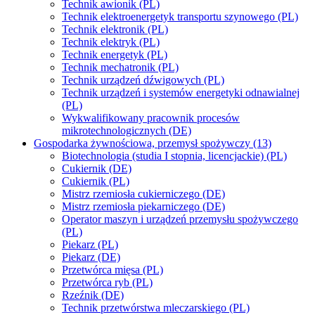
Technik awionik (PL)
Technik elektroenergetyk transportu szynowego (PL)
Technik elektronik (PL)
Technik elektryk (PL)
Technik energetyk (PL)
Technik mechatronik (PL)
Technik urządzeń dźwigowych (PL)
Technik urządzeń i systemów energetyki odnawialnej
(PL)
Wykwalifikowany pracownik procesów
mikrotechnologicznych (DE)
Gospodarka żywnościowa, przemysł spożywczy (13)
Biotechnologia (studia I stopnia, licencjackie) (PL)
Cukiernik (DE)
Cukiernik (PL)
Mistrz rzemiosła cukierniczego (DE)
Mistrz rzemiosła piekarniczego (DE)
Operator maszyn i urządzeń przemysłu spożywczego
(PL)
Piekarz (PL)
Piekarz (DE)
Przetwórca mięsa (PL)
Przetwórca ryb (PL)
Rzeźnik (DE)
Technik przetwórstwa mleczarskiego (PL)