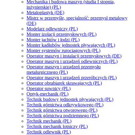
Mechanika i budowa maszyn (studia I stopnia,
inżynierskie) (PL)
Metaloplastyk (DE)
Mistrz w przemyśle, specjalność: przemysł metalowy
(DE)
Modelarz odlewniczy (PL)
Monter izolacji przemysłowych (PL)
Monter jachtów i łodzi (PL)
Monter kadłubów jednostek pływających (PL)
Monter systemów rurociągowych (PL)
Operator maszyn i instalacji przemysłowych (DE)
Operator maszyn i urządzeń odlewniczych (PL)
Operator maszyn i urządzeń przemysłu
metalurgicznego (PL)
Operator maszyn i urządzeń przeróbczych (PL)
Operator obrabiarek skrawających (PL)
Operator suwnicy (PL)
Optyk-mechanik (PL)
Technik budowy jednostek pływających (PL)
Technik górnictwa odkrywkowego (PL)
Technik górnictwa otworowego (PL)
Technik górnictwa podziemnego (PL)
Technik mechanik (PL)
Technik mechanik lotniczy (PL)
Technik odlewnik (PL)