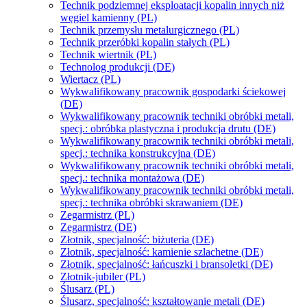
Technik podziemnej eksploatacji kopalin innych niż
węgiel kamienny (PL)
Technik przemysłu metalurgicznego (PL)
Technik przeróbki kopalin stałych (PL)
Technik wiertnik (PL)
Technolog produkcji (DE)
Wiertacz (PL)
Wykwalifikowany pracownik gospodarki ściekowej
(DE)
Wykwalifikowany pracownik techniki obróbki metali,
specj.: obróbka plastyczna i produkcja drutu (DE)
Wykwalifikowany pracownik techniki obróbki metali,
specj.: technika konstrukcyjna (DE)
Wykwalifikowany pracownik techniki obróbki metali,
specj.: technika montażowa (DE)
Wykwalifikowany pracownik techniki obróbki metali,
specj.: technika obróbki skrawaniem (DE)
Zegarmistrz (PL)
Zegarmistrz (DE)
Złotnik, specjalność: biżuteria (DE)
Złotnik, specjalność: kamienie szlachetne (DE)
Złotnik, specjalność: łańcuszki i bransoletki (DE)
Złotnik-jubiler (PL)
Ślusarz (PL)
Ślusarz, specjalność: kształtowanie metali (DE)