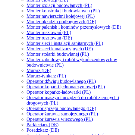
Monter izolacji budowlanych (PL)
Monter konstrukcji budowlanych (PL)
Monter nawierzchni kolejowej (PL)
Monter okładzin podłogowych (DE)
Monter palenisk i kominów przemysłowych (DE)
Monter rusztowań (PL)
Monter rusztowań (DE)
Monter sieci i instalacji sanitarnych (PL)
Monter sieci kanalizacyjnych (DE)
Monter stolarki budowlanej (PL)
Monter zabudowy i robót wykończeniowych w
budownictwie (PL)
Murarz (DE)
Murarz-tynkarz (PL)
Operator dźwigu budowlanego (PL)
Operator koparki jednonaczyniowej (PL)
Operator koparko-ładowarki (PL)
Operator maszyn i urządzeń do robót ziemnych i
drogowych (PL)
Operator sprzętu budowlanego (DE)
Operator żurawia samojezdnego (PL)
Operator żurawia wieżowego (PL)
Parkieciarz (DE)
Posadzkarz (DE)