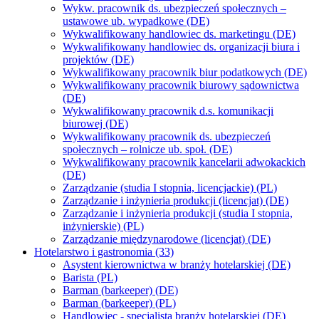
Wykw. pracownik ds. ubezpieczeń społecznych –
ustawowe ub. wypadkowe (DE)
Wykwalifikowany handlowiec ds. marketingu (DE)
Wykwalifikowany handlowiec ds. organizacji biura i
projektów (DE)
Wykwalifikowany pracownik biur podatkowych (DE)
Wykwalifikowany pracownik biurowy sądownictwa
(DE)
Wykwalifikowany pracownik d.s. komunikacji
biurowej (DE)
Wykwalifikowany pracownik ds. ubezpieczeń
społecznych – rolnicze ub. społ. (DE)
Wykwalifikowany pracownik kancelarii adwokackich
(DE)
Zarządzanie (studia I stopnia, licencjackie) (PL)
Zarządzanie i inżynieria produkcji (licencjat) (DE)
Zarządzanie i inżynieria produkcji (studia I stopnia,
inżynierskie) (PL)
Zarządzanie międzynarodowe (licencjat) (DE)
Hotelarstwo i gastronomia (33)
Asystent kierownictwa w branży hotelarskiej (DE)
Barista (PL)
Barman (barkeeper) (DE)
Barman (barkeeper) (PL)
Handlowiec - specjalista branży hotelarskiej (DE)