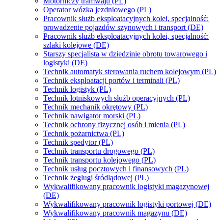
Motorniczy tramwaju (PL)
Operator wózka jezdniowego (PL)
Pracownik służb eksploatacyjnych kolei, specjalność:
prowadzenie pojazdów szynowych i transport (DE)
Pracownik służb eksploatacyjnych kolei, specjalność:
szlaki kolejowe (DE)
Starszy specjalista w dziedzinie obrotu towarowego i
logistyki (DE)
Technik automatyk sterowania ruchem kolejowym (PL)
Technik eksploatacji portów i terminali (PL)
Technik logistyk (PL)
Technik lotniskowych służb operacyjnych (PL)
Technik mechanik okrętowy (PL)
Technik nawigator morski (PL)
Technik ochrony fizycznej osób i mienia (PL)
Technik pożarnictwa (PL)
Technik spedytor (PL)
Technik transportu drogowego (PL)
Technik transportu kolejowego (PL)
Technik usług pocztowych i finansowych (PL)
Technik żeglugi śródlądowej (PL)
Wykwalifikowany pracownik logistyki magazynowej
(DE)
Wykwalifikowany pracownik logistyki portowej (DE)
Wykwalifikowany pracownik magazynu (DE)