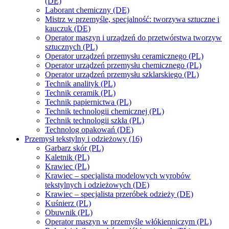
(DE)
Laborant chemiczny (DE)
Mistrz w przemyśle, specjalność: tworzywa sztuczne i
kauczuk (DE)
Operator maszyn i urządzeń do przetwórstwa tworzyw
sztucznych (PL)
Operator urządzeń przemysłu ceramicznego (PL)
Operator urządzeń przemysłu chemicznego (PL)
Operator urządzeń przemysłu szklarskiego (PL)
Technik analityk (PL)
Technik ceramik (PL)
Technik papiernictwa (PL)
Technik technologii chemicznej (PL)
Technik technologii szkła (PL)
Technolog opakowań (DE)
Przemysł tekstylny i odzieżowy (16)
Garbarz skór (PL)
Kaletnik (PL)
Krawiec (PL)
Krawiec – specjalista modelowych wyrobów
tekstylnych i odzieżowych (DE)
Krawiec – specjalista przeróbek odzieży (DE)
Kuśnierz (PL)
Obuwnik (PL)
Operator maszyn w przemyśle włókienniczym (PL)