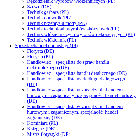
Rękodzielnik wyrobów włókienniczych (PL)
Szewc (DE)
Technik garbarz (PL)
Technik obuwnik (PL)
Technik przemysłu mody (PL)
Technik technologii wyrobów skórzanych (PL)
Technik włókienniczych wyrobów dekoracyjnych (PL)
Technik włókiennik (PL)
Sprzedaż/handel und usługi (19)
Florysta (DE)
Florysta (PL)
Handlowiec – specjalista do spraw handlu
elektronicznego (DE)
Handlowiec – specjalista handlu detalicznego (DE)
Handlowiec – specjalista marketingu dialogowego
(DE)
Handlowiec – specjalista w zarządzaniu handlem
hurtowym i zagranicznym, specjalność: handel hurtowy
(DE)
Handlowiec – specjalista w zarządzaniu handlem
hurtowym i zagranicznym, specjalność: handel
zagraniczny (DE)
Kominiarz (PL)
Księgarz (DE)
Mistrz florystyki (DE)