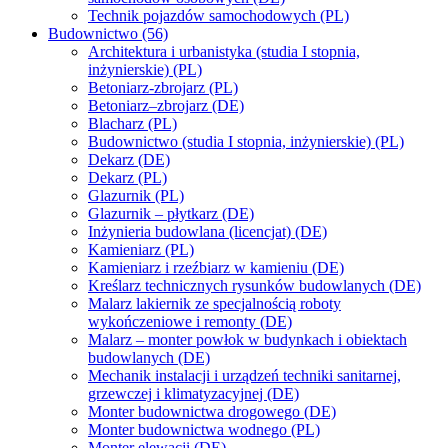
Technik pojazdów samochodowych (PL)
Budownictwo (56)
Architektura i urbanistyka (studia I stopnia,
inżynierskie) (PL)
Betoniarz-zbrojarz (PL)
Betoniarz–zbrojarz (DE)
Blacharz (PL)
Budownictwo (studia I stopnia, inżynierskie) (PL)
Dekarz (DE)
Dekarz (PL)
Glazurnik (PL)
Glazurnik – płytkarz (DE)
Inżynieria budowlana (licencjat) (DE)
Kamieniarz (PL)
Kamieniarz i rzeźbiarz w kamieniu (DE)
Kreślarz technicznych rysunków budowlanych (DE)
Malarz lakiernik ze specjalnością roboty
wykończeniowe i remonty (DE)
Malarz – monter powłok w budynkach i obiektach
budowlanych (DE)
Mechanik instalacji i urządzeń techniki sanitarnej,
grzewczej i klimatyzacyjnej (DE)
Monter budownictwa drogowego (DE)
Monter budownictwa wodnego (PL)
Monter elewacji (DE)