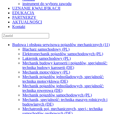
instrument do wyboru zawodu
UZNANIE KWALIFIKACJI
EDUKACJA
PARTNERZY
AKTUALNOŚCI
Kontakt
Budowa i obsługa serwisowa pojazdów mechanicznych (11)
Blacharz samochodowy (PL)
Elektromechanik pojazdów samochodowych (PL)
Lakiernik samochodowy (PL)
Mechanik budowy karoserii i pojazdów, specjalność:
technika budowy karoserii (DE)
Mechanik motocyklowy (PL)
Mechanik pojazdów jednośladowych, specjalność:
technika motocyklowa (DE)
Mechanik pojazdów jednośladowych, specjalność:
technika rowerowa (DE)
Mechanik pojazdów samochodowych (PL)
Mechanik, specjalność: technika maszyn rolniczych i
budowlanych (DE)
Mechatronik poj. mechanicznych, specj.: technika
samochodów osobowych (DE)