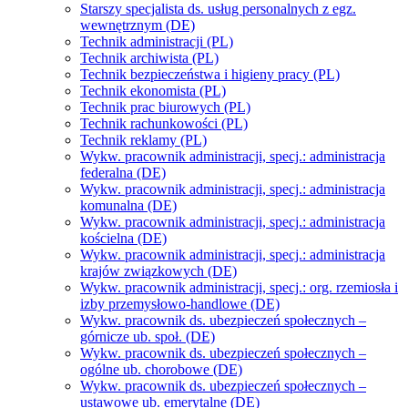
Starszy specjalista ds. usług personalnych z egz.
wewnętrznym (DE)
Technik administracji (PL)
Technik archiwista (PL)
Technik bezpieczeństwa i higieny pracy (PL)
Technik ekonomista (PL)
Technik prac biurowych (PL)
Technik rachunkowości (PL)
Technik reklamy (PL)
Wykw. pracownik administracji, specj.: administracja
federalna (DE)
Wykw. pracownik administracji, specj.: administracja
komunalna (DE)
Wykw. pracownik administracji, specj.: administracja
kościelna (DE)
Wykw. pracownik administracji, specj.: administracja
krajów związkowych (DE)
Wykw. pracownik administracji, specj.: org. rzemiosła i
izby przemysłowo-handlowe (DE)
Wykw. pracownik ds. ubezpieczeń społecznych –
górnicze ub. społ. (DE)
Wykw. pracownik ds. ubezpieczeń społecznych –
ogólne ub. chorobowe (DE)
Wykw. pracownik ds. ubezpieczeń społecznych –
ustawowe ub. emerytalne (DE)