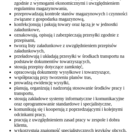
zgodnie z wymogami ekonomicznymi i uwzględnieniem
regulaminu magazynowania,
przeprowadzają kontrole stanów magazynowych i czynności
związane z gospodarka magazynową,
konfekcjonują i pakują towary oraz łączą je w jednostki
załadunkowe,
oznakowują, opisują i zabezpieczają przesyłki zgodnie z
przepisami,
tworzą listy załadunkowe z uwzględnieniem przepisów
załadunkowych,
przeładowują i układają przesyłki w środkach transportu na
podstawie dokumentów towarzyszących,
stosują przepisy dotyczące zamknięć,
opracowują dokumenty wysyłkowe i towarzyszące,
współpracują przy tworzeniu planów tras,
prowadzą ewidencję wysyłki,
planują, organizują i nadzorują stosowanie środków pracy i
transportu,
stosują zakładowe systemy informatyczne i komunikacyjne
oraz oprogramowanie standardowe i specjalistyczne,
komunikują się i kooperują z poprzedzającymi i kolejnymi
odcinkami pracy,
pracują z uwzględnieniem zasad pracy w zespole i dobra
klienta,
wykorzystują znajomość specjalistycznych języków obcych,