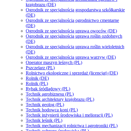
krajobrazu (DE)
Ogrodnik ze specjalnością gospodarstwa szkółkarskie
(DE)
Ogrodnik ze specjalnością ogrodnictwo cmentarne
(DE)
Ogrodnik ze specjalnością uprawa owoców (DE)
Ogrodnik ze specjalnością uprawa roślin ozdobnych
(DE)
Ogrodnik ze specjalnością uprawa roślin wieloletnich
(DE)
Ogrodnik ze specjalnością uprawa warzyw (DE)
Operator maszyn leśnych (PL)
Pszczelarz (PL)
Rolnictwo ekologiczne i sprzedaż (licencjat) (DE)
Rolnik (DE)
Rolnik (PL)
Rybak śródlądowy (PL)
Technik agrobiznesu (PL)
Technik architektury krajobrazu (PL)
Technik geolog (PL)
Technik hodowca koni (PL)
Technik inżynierii środowiska i melioracji (PL)
Technik leśnik (PL)
Technik mechanizacji rolnictwa i agrotroniki (PL)
Technik ochrony środowiska (PL)