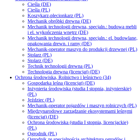
Cieśla (DE)
Cieśla (PL)
Koszykarz-plecionkarz (PL)
Mechanik obróbki drewna (DE)
Mechanik technologii drewna, specjaln.: budowa mebli
i el. wykończenia wnętrz (DE)
Mechanik technologii drewna, specjaln.: el. budowlane,
opakowania drewn. i ramy (DE)
Mechanik-operator maszyn do produkcji drzewnej (PL)
Stolarz (PL)
Stolarz (DE)
Technik technologii drewna (PL)
Technologia drewna (licencjat) (DE)
Ochrona środowiska, Rolnictwo i leśnictwo (34)
Gospodarka leśna (licencjat) (DE)
Inżynieria środowiska (studia I stopnia, inżynierskie)
(PL)
Jeździec (PL)
Mechanik-operator pojazdów i maszyn rolniczych (PL)
Międzynarodowe zarządzanie ekosystemami leśnymi
(licencjat) (DE)
Ochrona środowiska (studia I stopnia, licencjackie)
(PL)
Ogrodnik (PL)
Ogrodnik ze specjalnością architektura ogrodów i