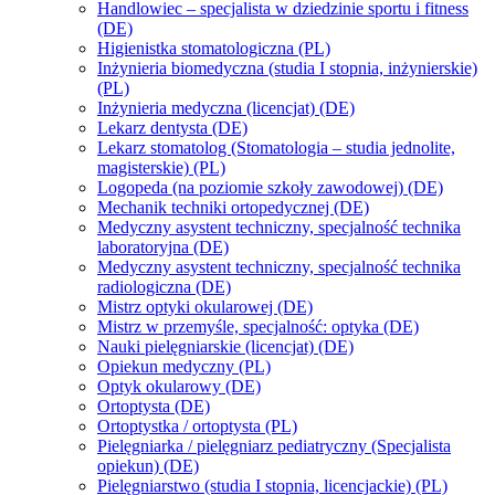
Handlowiec – specjalista w dziedzinie sportu i fitness
(DE)
Higienistka stomatologiczna (PL)
Inżynieria biomedyczna (studia I stopnia, inżynierskie)
(PL)
Inżynieria medyczna (licencjat) (DE)
Lekarz dentysta (DE)
Lekarz stomatolog (Stomatologia – studia jednolite,
magisterskie) (PL)
Logopeda (na poziomie szkoły zawodowej) (DE)
Mechanik techniki ortopedycznej (DE)
Medyczny asystent techniczny, specjalność technika
laboratoryjna (DE)
Medyczny asystent techniczny, specjalność technika
radiologiczna (DE)
Mistrz optyki okularowej (DE)
Mistrz w przemyśle, specjalność: optyka (DE)
Nauki pielęgniarskie (licencjat) (DE)
Opiekun medyczny (PL)
Optyk okularowy (DE)
Ortoptysta (DE)
Ortoptystka / ortoptysta (PL)
Pielęgniarka / pielęgniarz pediatryczny (Specjalista
opiekun) (DE)
Pielęgniarstwo (studia I stopnia, licencjackie) (PL)