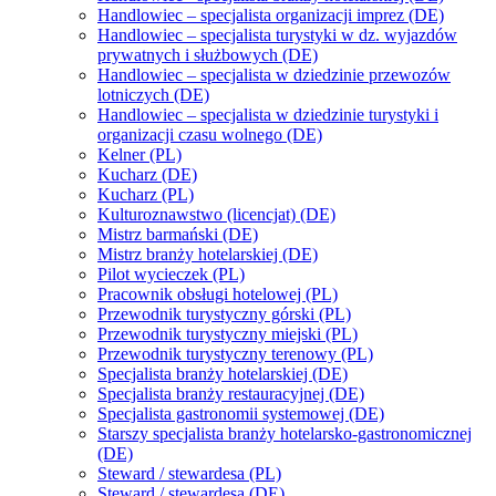
Handlowiec – specjalista organizacji imprez (DE)
Handlowiec – specjalista turystyki w dz. wyjazdów
prywatnych i służbowych (DE)
Handlowiec – specjalista w dziedzinie przewozów
lotniczych (DE)
Handlowiec – specjalista w dziedzinie turystyki i
organizacji czasu wolnego (DE)
Kelner (PL)
Kucharz (DE)
Kucharz (PL)
Kulturoznawstwo (licencjat) (DE)
Mistrz barmański (DE)
Mistrz branży hotelarskiej (DE)
Pilot wycieczek (PL)
Pracownik obsługi hotelowej (PL)
Przewodnik turystyczny górski (PL)
Przewodnik turystyczny miejski (PL)
Przewodnik turystyczny terenowy (PL)
Specjalista branży hotelarskiej (DE)
Specjalista branży restauracyjnej (DE)
Specjalista gastronomii systemowej (DE)
Starszy specjalista branży hotelarsko-gastronomicznej
(DE)
Steward / stewardesa (PL)
Steward / stewardesa (DE)