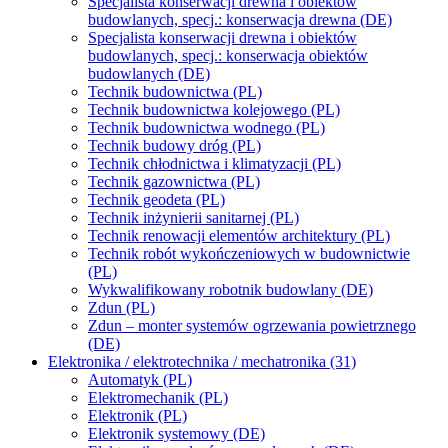
Specjalista konserwacji drewna i obiektów
budowlanych, specj.: konserwacja drewna (DE)
Specjalista konserwacji drewna i obiektów
budowlanych, specj.: konserwacja obiektów
budowlanych (DE)
Technik budownictwa (PL)
Technik budownictwa kolejowego (PL)
Technik budownictwa wodnego (PL)
Technik budowy dróg (PL)
Technik chłodnictwa i klimatyzacji (PL)
Technik gazownictwa (PL)
Technik geodeta (PL)
Technik inżynierii sanitarnej (PL)
Technik renowacji elementów architektury (PL)
Technik robót wykończeniowych w budownictwie
(PL)
Wykwalifikowany robotnik budowlany (DE)
Zdun (PL)
Zdun – monter systemów ogrzewania powietrznego
(DE)
Elektronika / elektrotechnika / mechatronika (31)
Automatyk (PL)
Elektromechanik (PL)
Elektronik (PL)
Elektronik systemowy (DE)