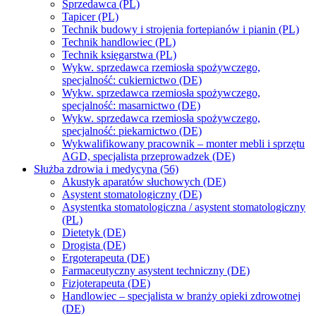
Sprzedawca (PL)
Tapicer (PL)
Technik budowy i strojenia fortepianów i pianin (PL)
Technik handlowiec (PL)
Technik księgarstwa (PL)
Wykw. sprzedawca rzemiosła spożywczego,
specjalność: cukiernictwo (DE)
Wykw. sprzedawca rzemiosła spożywczego,
specjalność: masarnictwo (DE)
Wykw. sprzedawca rzemiosła spożywczego,
specjalność: piekarnictwo (DE)
Wykwalifikowany pracownik – monter mebli i sprzętu
AGD, specjalista przeprowadzek (DE)
Służba zdrowia i medycyna (56)
Akustyk aparatów słuchowych (DE)
Asystent stomatologiczny (DE)
Asystentka stomatologiczna / asystent stomatologiczny
(PL)
Dietetyk (DE)
Drogista (DE)
Ergoterapeuta (DE)
Farmaceutyczny asystent techniczny (DE)
Fizjoterapeuta (DE)
Handlowiec – specjalista w branży opieki zdrowotnej
(DE)