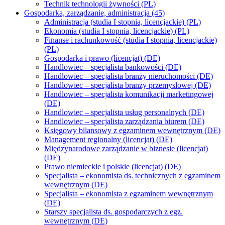
Technik technologii żywności (PL)
Gospodarka, zarządzanie, administracja (45)
Administracja (studia I stopnia, licencjackie) (PL)
Ekonomia (studia I stopnia, licencjackie) (PL)
Finanse i rachunkowość (studia I stopnia, licencjackie)
(PL)
Gospodarka i prawo (licencjat) (DE)
Handlowiec – specjalista bankowości (DE)
Handlowiec – specjalista branży nieruchomości (DE)
Handlowiec – specjalista branży przemysłowej (DE)
Handlowiec – specjalista komunikacji marketingowej
(DE)
Handlowiec – specjalista usług personalnych (DE)
Handlowiec – specjalista zarządzania biurem (DE)
Księgowy bilansowy z egzaminem wewnętrznym (DE)
Management regionalny (licencjat) (DE)
Międzynarodowe zarządzanie w biznesie (licencjat)
(DE)
Prawo niemieckie i polskie (licencjat) (DE)
Specjalista – ekonomista ds. technicznych z egzaminem
wewnętrznym (DE)
Specjalista – ekonomista z egzaminem wewnętrznym
(DE)
Starszy specjalista ds. gospodarczych z egz.
wewnętrznym (DE)