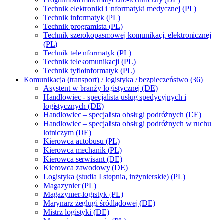
Technik elektroniki i informatyki medycznej (PL)
Technik informatyk (PL)
Technik programista (PL)
Technik szerokopasmowej komunikacji elektronicznej
(PL)
Technik teleinformatyk (PL)
Technik telekomunikacji (PL)
Technik tyfloinformatyk (PL)
Komunikacja (transport) / logistyka / bezpieczeństwo (36)
Asystent w branży logistycznej (DE)
Handlowiec - specjalista usług spedycyjnych i
logistycznych (DE)
Handlowiec – specjalista obsługi podróżnych (DE)
Handlowiec – specjalista obsługi podróżnych w ruchu
lotniczym (DE)
Kierowca autobusu (PL)
Kierowca mechanik (PL)
Kierowca serwisant (DE)
Kierowca zawodowy (DE)
Logistyka (studia I stopnia, inżynierskie) (PL)
Magazynier (PL)
Magazynier-logistyk (PL)
Marynarz żeglugi śródlądowej (DE)
Mistrz logistyki (DE)