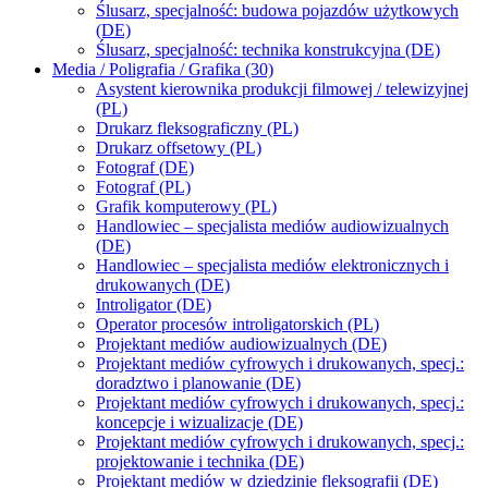
Ślusarz, specjalność: budowa pojazdów użytkowych
(DE)
Ślusarz, specjalność: technika konstrukcyjna (DE)
Media / Poligrafia / Grafika (30)
Asystent kierownika produkcji filmowej / telewizyjnej
(PL)
Drukarz fleksograficzny (PL)
Drukarz offsetowy (PL)
Fotograf (DE)
Fotograf (PL)
Grafik komputerowy (PL)
Handlowiec – specjalista mediów audiowizualnych
(DE)
Handlowiec – specjalista mediów elektronicznych i
drukowanych (DE)
Introligator (DE)
Operator procesów introligatorskich (PL)
Projektant mediów audiowizualnych (DE)
Projektant mediów cyfrowych i drukowanych, specj.:
doradztwo i planowanie (DE)
Projektant mediów cyfrowych i drukowanych, specj.:
koncepcje i wizualizacje (DE)
Projektant mediów cyfrowych i drukowanych, specj.:
projektowanie i technika (DE)
Projektant mediów w dziedzinie fleksografii (DE)