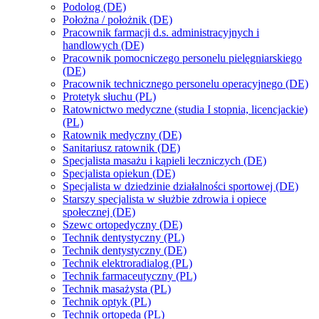
Podolog (DE)
Położna / położnik (DE)
Pracownik farmacji d.s. administracyjnych i
handlowych (DE)
Pracownik pomocniczego personelu pielęgniarskiego
(DE)
Pracownik technicznego personelu operacyjnego (DE)
Protetyk słuchu (PL)
Ratownictwo medyczne (studia I stopnia, licencjackie)
(PL)
Ratownik medyczny (DE)
Sanitariusz ratownik (DE)
Specjalista masażu i kąpieli leczniczych (DE)
Specjalista opiekun (DE)
Specjalista w dziedzinie działalności sportowej (DE)
Starszy specjalista w służbie zdrowia i opiece
społecznej (DE)
Szewc ortopedyczny (DE)
Technik dentystyczny (PL)
Technik dentystyczny (DE)
Technik elektroradialog (PL)
Technik farmaceutyczny (PL)
Technik masażysta (PL)
Technik optyk (PL)
Technik ortopeda (PL)