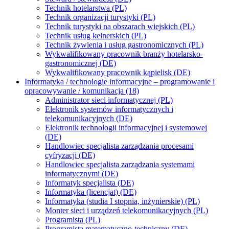
Technik hotelarstwa (PL)
Technik organizacji turystyki (PL)
Technik turystyki na obszarach wiejskich (PL)
Technik usług kelnerskich (PL)
Technik żywienia i usług gastronomicznych (PL)
Wykwalifikowany pracownik branży hotelarsko-
gastronomicznej (DE)
Wykwalifikowany pracownik kąpielisk (DE)
Informatyka / technologie informacyjne – programowanie i
opracowywanie / komunikacja (18)
Administrator sieci informatycznej (PL)
Elektronik systemów informatycznych i
telekomunikacyjnych (DE)
Elektronik technologii informacyjnej i systemowej
(DE)
Handlowiec specjalista zarządzania procesami
cyfryzacji (DE)
Handlowiec specjalista zarządzania systemami
informatycznymi (DE)
Informatyk specjalista (DE)
Informatyka (licencjat) (DE)
Informatyka (studia I stopnia, inżynierskie) (PL)
Monter sieci i urządzeń telekomunikacyjnych (PL)
Programista (PL)
Programista matematyczno-techniczny (DE)