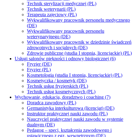
Technik sterylizacji medycznej (PL)
Technik weterynarii (PL)
Terapeuta zajęciowy (PL)
Wykwalifikowany pracownik personelu medycznego
(DE)
Wykwalifikowany pracownik personelu
weterynaryjnego (DE)
Wykwalifikowany pracownik w dziedzinie świadczeń
zdrowotnych i socjalnych (DE)
Zdrowie publiczne (studia I stopnia, licencjackie) (PL)
Usługi salonów piękności i odnowy biologicznej (6)
Fryzjer (DE)
Fryzjer (PL)
Kosmetologia (studia I stopnia, licencjackie) (PL)
Kosmetyczka / kosmetyk (DE)
Technik usług fryzjerskich (PL)
Technik usług kosmetycznych (PL)
Wychowanie, edukacja, doradztwo i coaching (7)
Doradca zawodowy (PL)
Germanistyka interkulturowa (licencjat) (DE)
Instruktor praktycznej nauki zawodu (PL)
Nauczyciel praktycznej nauki zawodu w systemie
dualnym (DE)
Pedagog – specj. kształcenia zawodowego i
ustawicznego z egz. wewnętrznym (DE)