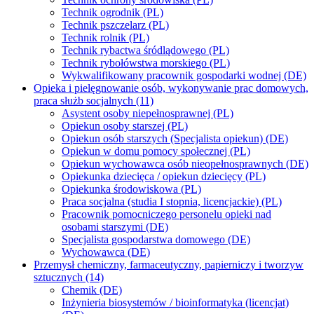
Technik ogrodnik (PL)
Technik pszczelarz (PL)
Technik rolnik (PL)
Technik rybactwa śródlądowego (PL)
Technik rybołówstwa morskiego (PL)
Wykwalifikowany pracownik gospodarki wodnej (DE)
Opieka i pielęgnowanie osób, wykonywanie prac domowych,
praca służb socjalnych (11)
Asystent osoby niepełnosprawnej (PL)
Opiekun osoby starszej (PL)
Opiekun osób starszych (Specjalista opiekun) (DE)
Opiekun w domu pomocy społecznej (PL)
Opiekun wychowawca osób nieopełnosprawnych (DE)
Opiekunka dziecięca / opiekun dziecięcy (PL)
Opiekunka środowiskowa (PL)
Praca socjalna (studia I stopnia, licencjackie) (PL)
Pracownik pomocniczego personelu opieki nad
osobami starszymi (DE)
Specjalista gospodarstwa domowego (DE)
Wychowawca (DE)
Przemysł chemiczny, farmaceutyczny, papierniczy i tworzyw
sztucznych (14)
Chemik (DE)
Inżynieria biosystemów / bioinformatyka (licencjat)