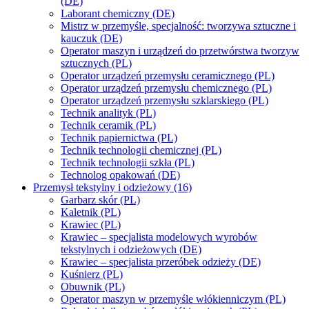
(DE)
Laborant chemiczny (DE)
Mistrz w przemyśle, specjalność: tworzywa sztuczne i
kauczuk (DE)
Operator maszyn i urządzeń do przetwórstwa tworzyw
sztucznych (PL)
Operator urządzeń przemysłu ceramicznego (PL)
Operator urządzeń przemysłu chemicznego (PL)
Operator urządzeń przemysłu szklarskiego (PL)
Technik analityk (PL)
Technik ceramik (PL)
Technik papiernictwa (PL)
Technik technologii chemicznej (PL)
Technik technologii szkła (PL)
Technolog opakowań (DE)
Przemysł tekstylny i odzieżowy (16)
Garbarz skór (PL)
Kaletnik (PL)
Krawiec (PL)
Krawiec – specjalista modelowych wyrobów
tekstylnych i odzieżowych (DE)
Krawiec – specjalista przeróbek odzieży (DE)
Kuśnierz (PL)
Obuwnik (PL)
Operator maszyn w przemyśle włókienniczym (PL)