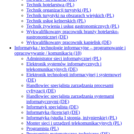
Technik hotelarstwa (PL)
Technik organizacji turystyki (PL)
Technik turystyki na obszarach wiejskich (PL)
Technik usług kelnerskich (PL)
Technik żywienia i usług gastronomicznych (PL)
Wykwalifikowany pracownik branży hotelarsko-
gastronomicznej (DE)
Wykwalifikowany pracownik kąpielisk (DE)
Informatyka / technologie informacyjne – programowanie i
opracowywanie / komunikacja (18)
Administrator sieci informatycznej (PL)
Elektronik systemów informatycznych i
telekomunikacyjnych (DE)
Elektronik technologii informacyjnej i systemowej
(DE)
Handlowiec specjalista zarządzania procesami
cyfryzacji (DE)
Handlowiec specjalista zarządzania systemami
informatycznymi (DE)
Informatyk specjalista (DE)
Informatyka (licencjat) (DE)
Informatyka (studia I stopnia, inżynierskie) (PL)
Monter sieci i urządzeń telekomunikacyjnych (PL)
Programista (PL)
Programista matematyczno-techniczny (DE)