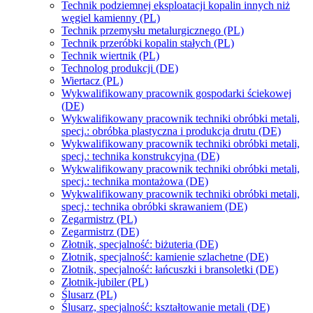
Technik podziemnej eksploatacji kopalin innych niż
węgiel kamienny (PL)
Technik przemysłu metalurgicznego (PL)
Technik przeróbki kopalin stałych (PL)
Technik wiertnik (PL)
Technolog produkcji (DE)
Wiertacz (PL)
Wykwalifikowany pracownik gospodarki ściekowej
(DE)
Wykwalifikowany pracownik techniki obróbki metali,
specj.: obróbka plastyczna i produkcja drutu (DE)
Wykwalifikowany pracownik techniki obróbki metali,
specj.: technika konstrukcyjna (DE)
Wykwalifikowany pracownik techniki obróbki metali,
specj.: technika montażowa (DE)
Wykwalifikowany pracownik techniki obróbki metali,
specj.: technika obróbki skrawaniem (DE)
Zegarmistrz (PL)
Zegarmistrz (DE)
Złotnik, specjalność: biżuteria (DE)
Złotnik, specjalność: kamienie szlachetne (DE)
Złotnik, specjalność: łańcuszki i bransoletki (DE)
Złotnik-jubiler (PL)
Ślusarz (PL)
Ślusarz, specjalność: kształtowanie metali (DE)