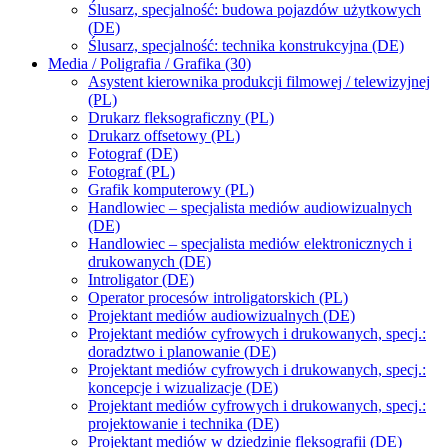
Ślusarz, specjalność: budowa pojazdów użytkowych
(DE)
Ślusarz, specjalność: technika konstrukcyjna (DE)
Media / Poligrafia / Grafika (30)
Asystent kierownika produkcji filmowej / telewizyjnej
(PL)
Drukarz fleksograficzny (PL)
Drukarz offsetowy (PL)
Fotograf (DE)
Fotograf (PL)
Grafik komputerowy (PL)
Handlowiec – specjalista mediów audiowizualnych
(DE)
Handlowiec – specjalista mediów elektronicznych i
drukowanych (DE)
Introligator (DE)
Operator procesów introligatorskich (PL)
Projektant mediów audiowizualnych (DE)
Projektant mediów cyfrowych i drukowanych, specj.:
doradztwo i planowanie (DE)
Projektant mediów cyfrowych i drukowanych, specj.:
koncepcje i wizualizacje (DE)
Projektant mediów cyfrowych i drukowanych, specj.:
projektowanie i technika (DE)
Projektant mediów w dziedzinie fleksografii (DE)