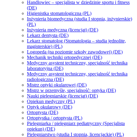
Handlowiec – specjalista w dziedzinie sportu i fitness
(DE)
Higienistka stomatologiczna (PL)
Inżynieria biomedyczna (studia I stopnia, inżynierskie)
(PL)
Inżynieria medyczna (licencjat) (DE)
Lekarz dentysta (DE)
Lekarz stomatolog (Stomatologia – studia jednolite,
magisterskie) (PL)
Logopeda (na poziomie szkoły zawodowej) (DE)
Mechanik techniki ortopedycznej (DE)
Medyczny asystent techniczny, specjalność technika
laboratoryjna (DE)
Medyczny asystent techniczny, specjalność technika
radiologiczna (DE)
Mistrz optyki okularowej (DE)
Mistrz w przemyśle, specjalność: optyka (DE)
Nauki pielęgniarskie (licencjat) (DE)
Opiekun medyczny (PL)
Optyk okularowy (DE)
Ortoptysta (DE)
Ortoptystka / ortoptysta (PL)
Pielęgniarka / pielęgniarz pediatryczny (Specjalista
opiekun) (DE)
Pielęgniarstwo (studia I stopnia, licencjackie) (PL)