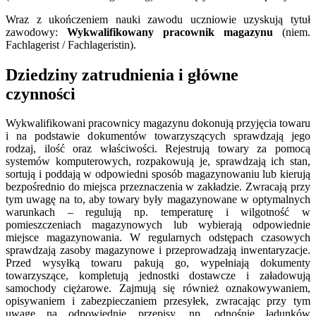
Wraz z ukończeniem nauki zawodu uczniowie uzyskują tytuł
zawodowy:
Wykwalifikowany pracownik magazynu
(niem.
Fachlagerist / Fachlageristin).
Dziedziny zatrudnienia i główne
czynności
Wykwalifikowani pracownicy magazynu dokonują przyjęcia towaru
i na podstawie dokumentów towarzyszących sprawdzają jego
rodzaj, ilość oraz właściwości. Rejestrują towary za pomocą
systemów komputerowych, rozpakowują je, sprawdzają ich stan,
sortują i poddają w odpowiedni sposób magazynowaniu lub kierują
bezpośrednio do miejsca przeznaczenia w zakładzie. Zwracają przy
tym uwagę na to, aby towary były magazynowane w optymalnych
warunkach – regulują np. temperaturę i wilgotność w
pomieszczeniach magazynowych lub wybierają odpowiednie
miejsce magazynowania. W regularnych odstępach czasowych
sprawdzają zasoby magazynowe i przeprowadzają inwentaryzacje.
Przed wysyłką towaru pakują go, wypełniają dokumenty
towarzyszące, kompletują jednostki dostawcze i załadowują
samochody ciężarowe. Zajmują się również oznakowywaniem,
opisywaniem i zabezpieczaniem przesyłek, zwracając przy tym
uwagę na odpowiednie przepisy, np. odnośnie ładunków