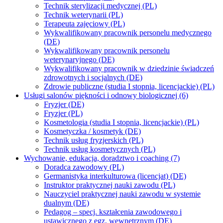
Technik sterylizacji medycznej (PL)
Technik weterynarii (PL)
Terapeuta zajęciowy (PL)
Wykwalifikowany pracownik personelu medycznego
(DE)
Wykwalifikowany pracownik personelu
weterynaryjnego (DE)
Wykwalifikowany pracownik w dziedzinie świadczeń
zdrowotnych i socjalnych (DE)
Zdrowie publiczne (studia I stopnia, licencjackie) (PL)
Usługi salonów piękności i odnowy biologicznej (6)
Fryzjer (DE)
Fryzjer (PL)
Kosmetologia (studia I stopnia, licencjackie) (PL)
Kosmetyczka / kosmetyk (DE)
Technik usług fryzjerskich (PL)
Technik usług kosmetycznych (PL)
Wychowanie, edukacja, doradztwo i coaching (7)
Doradca zawodowy (PL)
Germanistyka interkulturowa (licencjat) (DE)
Instruktor praktycznej nauki zawodu (PL)
Nauczyciel praktycznej nauki zawodu w systemie
dualnym (DE)
Pedagog – specj. kształcenia zawodowego i
ustawicznego z egz. wewnętrznym (DE)