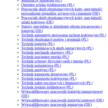
Motorniczy tramwaju (PL)
Operator wózka jezdniowego (PL)
Pracownik służb eksploatacyjnych kolei, specjalność:
prowadzenie pojazdów szynowych i transport (DE)
Pracownik służb eksploatacyjnych kolei, specjalność:
szlaki kolejowe (DE)
Starszy specjalista w dziedzinie obrotu towarowego i
logistyki (DE)
Technik automatyk sterowania ruchem kolejowym (PL)
Technik eksploatacji portów i terminali (PL)
Technik logistyk (PL)
Technik lotniskowych służb operacyjnych (PL)
Technik mechanik okrętowy (PL)
Technik nawigator morski (PL)
Technik ochrony fizycznej osób i mienia (PL)
Technik pożarnictwa (PL)
Technik spedytor (PL)
Technik transportu drogowego (PL)
Technik transportu kolejowego (PL)
Technik usług pocztowych i finansowych (PL)
Technik żeglugi śródlądowej (PL)
Wykwalifikowany pracownik logistyki magazynowej
(DE)
Wykwalifikowany pracownik logistyki portowej (DE)
Wykwalifikowany pracownik magazynu (DE)