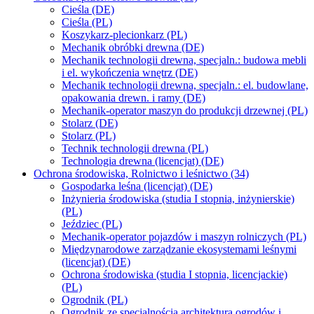
Cieśla (DE)
Cieśla (PL)
Koszykarz-plecionkarz (PL)
Mechanik obróbki drewna (DE)
Mechanik technologii drewna, specjaln.: budowa mebli
i el. wykończenia wnętrz (DE)
Mechanik technologii drewna, specjaln.: el. budowlane,
opakowania drewn. i ramy (DE)
Mechanik-operator maszyn do produkcji drzewnej (PL)
Stolarz (DE)
Stolarz (PL)
Technik technologii drewna (PL)
Technologia drewna (licencjat) (DE)
Ochrona środowiska, Rolnictwo i leśnictwo (34)
Gospodarka leśna (licencjat) (DE)
Inżynieria środowiska (studia I stopnia, inżynierskie)
(PL)
Jeździec (PL)
Mechanik-operator pojazdów i maszyn rolniczych (PL)
Międzynarodowe zarządzanie ekosystemami leśnymi
(licencjat) (DE)
Ochrona środowiska (studia I stopnia, licencjackie)
(PL)
Ogrodnik (PL)
Ogrodnik ze specjalnością architektura ogrodów i