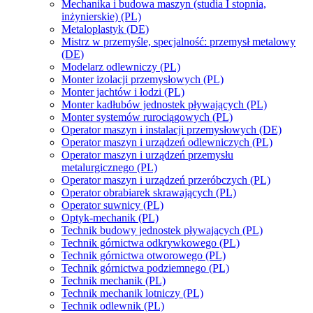
Mechanika i budowa maszyn (studia I stopnia,
inżynierskie) (PL)
Metaloplastyk (DE)
Mistrz w przemyśle, specjalność: przemysł metalowy
(DE)
Modelarz odlewniczy (PL)
Monter izolacji przemysłowych (PL)
Monter jachtów i łodzi (PL)
Monter kadłubów jednostek pływających (PL)
Monter systemów rurociągowych (PL)
Operator maszyn i instalacji przemysłowych (DE)
Operator maszyn i urządzeń odlewniczych (PL)
Operator maszyn i urządzeń przemysłu
metalurgicznego (PL)
Operator maszyn i urządzeń przeróbczych (PL)
Operator obrabiarek skrawających (PL)
Operator suwnicy (PL)
Optyk-mechanik (PL)
Technik budowy jednostek pływających (PL)
Technik górnictwa odkrywkowego (PL)
Technik górnictwa otworowego (PL)
Technik górnictwa podziemnego (PL)
Technik mechanik (PL)
Technik mechanik lotniczy (PL)
Technik odlewnik (PL)