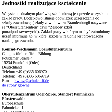
Jednostki realizujące kształcenie
W systemie dualnym placówką szkoleniową jest przede wszystkim
zakład pracy. Dodatkowo istnieje obowiązek uczęszczania do
szkoły zawodowej (szkoły zawodowe w Brandenburgii nazywane
są "Oberstufenzentren" czyli "Zespoły szkół
ponadpodstawowych"). Zakład pracy w którym ma być zatrudniony
uczeń informuje go, w której szkole w regionie jest prowadzona
nauka jego zawodu.
Konrad-Wachsmann Oberstufenzentrum
Campus für berufliche Bildung
Potsdamer Straße 4
15234 Frankfurt (Oder)
Deutschland
Telefon: +49 (0)335 606970
Telefon: +49 (0)335 6069719
E-mail:
kwosz@schulen-ff.de
do strony głównej
Oberstufenzentrum Oder-Spree, Standort Palmnicken
Fürstenwalde
Europaschule
Palmnicken 1