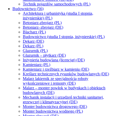
Technik pojazdów samochodowych (PL)
Budownictwo (56)
Architektura i urbanistyka (studia I stopnia,
inżynierskie) (PL)
Betoniarz-zbrojarz (PL)
Betoniarz–zbrojarz (DE)
Blacharz (PL)
Budownictwo (studia I stopnia, inżynierskie) (PL)
Dekarz (DE)
Dekarz (PL)
Glazurnik (PL)
Glazurnik – płytkarz (DE)
Inżynieria budowlana (licencjat) (DE)
Kamieniarz (PL)
Kamieniarz i rzeźbiarz w kamieniu (DE)
Kreślarz technicznych rysunków budowlanych (DE)
Malarz lakiernik ze specjalnością roboty
wykończeniowe i remonty (DE)
Malarz – monter powłok w budynkach i obiektach
budowlanych (DE)
Mechanik instalacji i urządzeń techniki sanitarnej,
grzewczej i klimatyzacyjnej (DE)
Monter budownictwa drogowego (DE)
Monter budownictwa wodnego (PL)
Monter elewacji (DE)