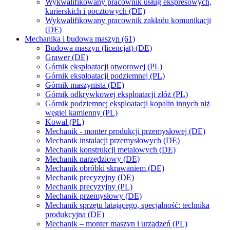
Wykwalifikowany pracownik usług ekspresowych,
kurierskich i pocztowych (DE)
Wykwalifikowany pracownik zakładu komunikacji
(DE)
Mechanika i budowa maszyn (61)
Budowa maszyn (licencjat) (DE)
Grawer (DE)
Górnik eksploatacji otworowej (PL)
Górnik eksploatacji podziemnej (PL)
Górnik maszynista (DE)
Górnik odkrywkowej eksploatacji złóż (PL)
Górnik podziemnej eksploatacji kopalin innych niż
węgiel kamienny (PL)
Kowal (PL)
Mechanik - monter produkcji przemysłowej (DE)
Mechanik instalacji przemysłowych (DE)
Mechanik konstrukcji metalowych (DE)
Mechanik narzędziowy (DE)
Mechanik obróbki skrawaniem (DE)
Mechanik precyzyjny (DE)
Mechanik precyzyjny (PL)
Mechanik przemysłowy (DE)
Mechanik sprzętu latającego, specjalność: technika
produkcyjna (DE)
Mechanik – monter maszyn i urządzeń (PL)