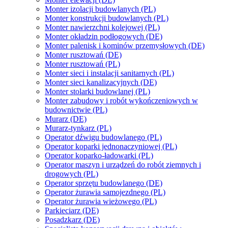
Monter izolacji budowlanych (PL)
Monter konstrukcji budowlanych (PL)
Monter nawierzchni kolejowej (PL)
Monter okładzin podłogowych (DE)
Monter palenisk i kominów przemysłowych (DE)
Monter rusztowań (DE)
Monter rusztowań (PL)
Monter sieci i instalacji sanitarnych (PL)
Monter sieci kanalizacyjnych (DE)
Monter stolarki budowlanej (PL)
Monter zabudowy i robót wykończeniowych w
budownictwie (PL)
Murarz (DE)
Murarz-tynkarz (PL)
Operator dźwigu budowlanego (PL)
Operator koparki jednonaczyniowej (PL)
Operator koparko-ładowarki (PL)
Operator maszyn i urządzeń do robót ziemnych i
drogowych (PL)
Operator sprzętu budowlanego (DE)
Operator żurawia samojezdnego (PL)
Operator żurawia wieżowego (PL)
Parkieciarz (DE)
Posadzkarz (DE)