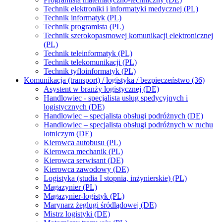
Technik elektroniki i informatyki medycznej (PL)
Technik informatyk (PL)
Technik programista (PL)
Technik szerokopasmowej komunikacji elektronicznej
(PL)
Technik teleinformatyk (PL)
Technik telekomunikacji (PL)
Technik tyfloinformatyk (PL)
Komunikacja (transport) / logistyka / bezpieczeństwo (36)
Asystent w branży logistycznej (DE)
Handlowiec - specjalista usług spedycyjnych i
logistycznych (DE)
Handlowiec – specjalista obsługi podróżnych (DE)
Handlowiec – specjalista obsługi podróżnych w ruchu
lotniczym (DE)
Kierowca autobusu (PL)
Kierowca mechanik (PL)
Kierowca serwisant (DE)
Kierowca zawodowy (DE)
Logistyka (studia I stopnia, inżynierskie) (PL)
Magazynier (PL)
Magazynier-logistyk (PL)
Marynarz żeglugi śródlądowej (DE)
Mistrz logistyki (DE)