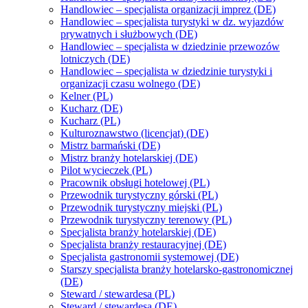
Handlowiec – specjalista organizacji imprez (DE)
Handlowiec – specjalista turystyki w dz. wyjazdów
prywatnych i służbowych (DE)
Handlowiec – specjalista w dziedzinie przewozów
lotniczych (DE)
Handlowiec – specjalista w dziedzinie turystyki i
organizacji czasu wolnego (DE)
Kelner (PL)
Kucharz (DE)
Kucharz (PL)
Kulturoznawstwo (licencjat) (DE)
Mistrz barmański (DE)
Mistrz branży hotelarskiej (DE)
Pilot wycieczek (PL)
Pracownik obsługi hotelowej (PL)
Przewodnik turystyczny górski (PL)
Przewodnik turystyczny miejski (PL)
Przewodnik turystyczny terenowy (PL)
Specjalista branży hotelarskiej (DE)
Specjalista branży restauracyjnej (DE)
Specjalista gastronomii systemowej (DE)
Starszy specjalista branży hotelarsko-gastronomicznej
(DE)
Steward / stewardesa (PL)
Steward / stewardesa (DE)