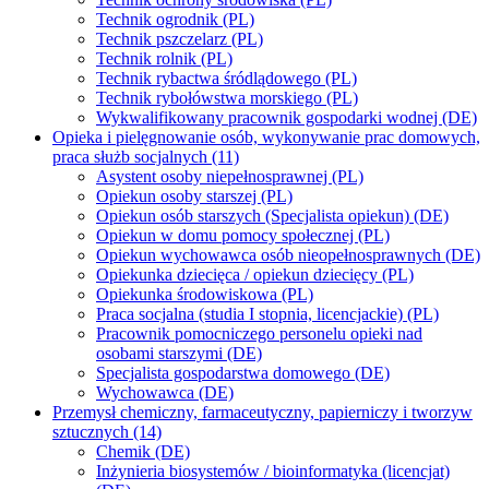
Technik ogrodnik (PL)
Technik pszczelarz (PL)
Technik rolnik (PL)
Technik rybactwa śródlądowego (PL)
Technik rybołówstwa morskiego (PL)
Wykwalifikowany pracownik gospodarki wodnej (DE)
Opieka i pielęgnowanie osób, wykonywanie prac domowych,
praca służb socjalnych (11)
Asystent osoby niepełnosprawnej (PL)
Opiekun osoby starszej (PL)
Opiekun osób starszych (Specjalista opiekun) (DE)
Opiekun w domu pomocy społecznej (PL)
Opiekun wychowawca osób nieopełnosprawnych (DE)
Opiekunka dziecięca / opiekun dziecięcy (PL)
Opiekunka środowiskowa (PL)
Praca socjalna (studia I stopnia, licencjackie) (PL)
Pracownik pomocniczego personelu opieki nad
osobami starszymi (DE)
Specjalista gospodarstwa domowego (DE)
Wychowawca (DE)
Przemysł chemiczny, farmaceutyczny, papierniczy i tworzyw
sztucznych (14)
Chemik (DE)
Inżynieria biosystemów / bioinformatyka (licencjat)