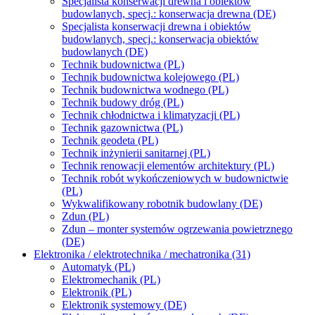
Specjalista konserwacji drewna i obiektów
budowlanych, specj.: konserwacja drewna (DE)
Specjalista konserwacji drewna i obiektów
budowlanych, specj.: konserwacja obiektów
budowlanych (DE)
Technik budownictwa (PL)
Technik budownictwa kolejowego (PL)
Technik budownictwa wodnego (PL)
Technik budowy dróg (PL)
Technik chłodnictwa i klimatyzacji (PL)
Technik gazownictwa (PL)
Technik geodeta (PL)
Technik inżynierii sanitarnej (PL)
Technik renowacji elementów architektury (PL)
Technik robót wykończeniowych w budownictwie
(PL)
Wykwalifikowany robotnik budowlany (DE)
Zdun (PL)
Zdun – monter systemów ogrzewania powietrznego
(DE)
Elektronika / elektrotechnika / mechatronika (31)
Automatyk (PL)
Elektromechanik (PL)
Elektronik (PL)
Elektronik systemowy (DE)