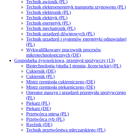
Technik awionik (PL)
Technik elektroenergetyk transportu szynowego (PL)
Technik elektronik (PL)
Technik elektryk (PL)
Technik energetyk (PL)
Technik mechatronik (PL)
Technik urządzeń dźwigowych (PL)
Technik urządzeń i systemów energetyki odnawialnej
(PL)
Wykwalifikowany pracownik procesów
mikrotechnologicznych (DE)
Gospodarka żywnościowa, przemysł spożywczy (13)
Biotechnologia (studia I stopnia, licencjackie) (PL)
Cukiernik (DE)
Cukiernik (PL)
Mistrz rzemiosła cukierniczego (DE)
Mistrz rzemiosła piekarniczego (DE)
Operator maszyn i urządzeń przemysłu spożywczego
(PL)
Piekarz (PL)
Piekarz (DE)
Przetwórca mięsa (PL)
Przetwórca ryb (PL)
Rzeźnik (DE)
Technik przetwórstwa mleczarskiego (PL)