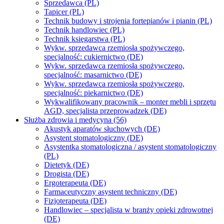
Sprzedawca (PL)
Tapicer (PL)
Technik budowy i strojenia fortepianów i pianin (PL)
Technik handlowiec (PL)
Technik księgarstwa (PL)
Wykw. sprzedawca rzemiosła spożywczego,
specjalność: cukiernictwo (DE)
Wykw. sprzedawca rzemiosła spożywczego,
specjalność: masarnictwo (DE)
Wykw. sprzedawca rzemiosła spożywczego,
specjalność: piekarnictwo (DE)
Wykwalifikowany pracownik – monter mebli i sprzętu
AGD, specjalista przeprowadzek (DE)
Służba zdrowia i medycyna (56)
Akustyk aparatów słuchowych (DE)
Asystent stomatologiczny (DE)
Asystentka stomatologiczna / asystent stomatologiczny
(PL)
Dietetyk (DE)
Drogista (DE)
Ergoterapeuta (DE)
Farmaceutyczny asystent techniczny (DE)
Fizjoterapeuta (DE)
Handlowiec – specjalista w branży opieki zdrowotnej
(DE)