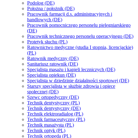
Podolog (DE)
Położna / położnik (DE)
Pracownik farmacji d.s. administracyjnych i
handlowych (DE)
Pracownik pomocniczego personelu pielęgniarskiego
(DE)
Pracownik technicznego personelu operacyjnego (DE)
Protetyk słuchu (PL)
Ratownictwo medyczne (studia I stopnia, licencjackie)
(PL)
Ratownik medyczny (DE)
Sanitariusz ratownik (DE)
Specjalista masażu i kąpieli leczniczych (DE)
Specjalista opiekun (DE)
Specjalista w dziedzinie działalności sportowej (DE)
Starszy specjalista w służbie zdrowia i opiece
społecznej (DE)
Szewc ortopedyczny (DE)
Technik dentystyczny (PL)
Technik dentystyczny (DE)
Technik elektroradialog (PL)
Technik farmaceutyczny (PL)
Technik masażysta (PL)
Technik optyk (PL)
Technik ortopeda (PL)