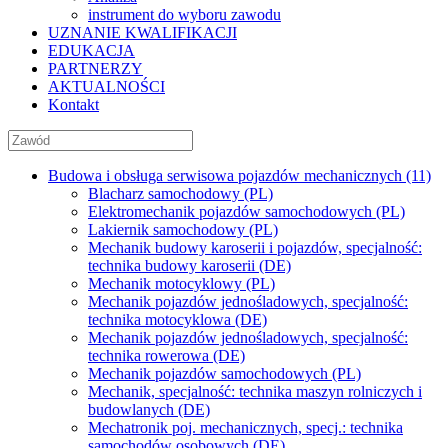
instrument do wyboru zawodu
UZNANIE KWALIFIKACJI
EDUKACJA
PARTNERZY
AKTUALNOŚCI
Kontakt
Budowa i obsługa serwisowa pojazdów mechanicznych (11)
Blacharz samochodowy (PL)
Elektromechanik pojazdów samochodowych (PL)
Lakiernik samochodowy (PL)
Mechanik budowy karoserii i pojazdów, specjalność:
technika budowy karoserii (DE)
Mechanik motocyklowy (PL)
Mechanik pojazdów jednośladowych, specjalność:
technika motocyklowa (DE)
Mechanik pojazdów jednośladowych, specjalność:
technika rowerowa (DE)
Mechanik pojazdów samochodowych (PL)
Mechanik, specjalność: technika maszyn rolniczych i
budowlanych (DE)
Mechatronik poj. mechanicznych, specj.: technika
samochodów osobowych (DE)