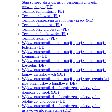
Starszy specjalista ds. usług personalnych z egz.
wewnętrznym (DE)
Technik administracji (PL)
Technik archiwista (PL)
Technik bezpieczeństwa i higieny pracy (PL)
Technik ekonomista (PL)
Technik prac biurowych (PL)
Technik rachunkowości (PL)
Technik reklamy (PL)
Wykw. pracownik administracji, specj.: administracja
federalna (DE)
Wykw. pracownik administracji, specj.: administracja
komunalna (DE)
Wykw. pracownik administracji, specj.: administracja
kościelna (DE)
Wykw. pracownik administracji, specj.: administracja
krajów związkowych (DE)
Wykw. pracownik administracji, specj.: org. rzemiosła i
izby przemysłowo-handlowe (DE)
Wykw. pracownik ds. ubezpieczeń społecznych –
górnicze ub. społ. (DE)
Wykw. pracownik ds. ubezpieczeń społecznych –
ogólne ub. chorobowe (DE)
Wykw. pracownik ds. ubezpieczeń społecznych –
ustawowe ub. emerytalne (DE)