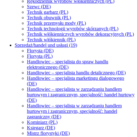
Rękodzielnik wyrobów włókienniczych (PL)
Szewc (DE)
Technik garbarz (PL)
Technik obuwnik (PL)
Technik przemysłu mody (PL)
Technik technologii wyrobów skórzanych (PL)
Technik włókienniczych wyrobów dekoracyjnych (PL)
Technik włókiennik (PL)
Sprzedaż/handel und usługi (19)
Florysta (DE)
Florysta (PL)
Handlowiec – specjalista do spraw handlu
elektronicznego (DE)
Handlowiec – specjalista handlu detalicznego (DE)
Handlowiec – specjalista marketingu dialogowego
(DE)
Handlowiec – specjalista w zarządzaniu handlem
hurtowym i zagranicznym, specjalność: handel hurtowy
(DE)
Handlowiec – specjalista w zarządzaniu handlem
hurtowym i zagranicznym, specjalność: handel
zagraniczny (DE)
Kominiarz (PL)
Księgarz (DE)
Mistrz florystyki (DE)