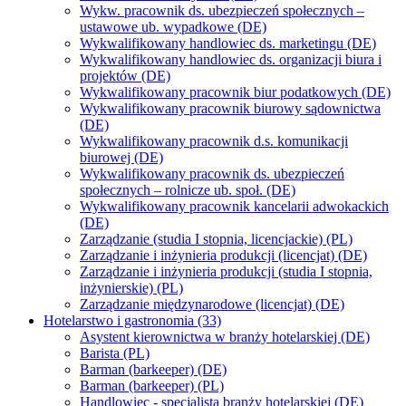
Wykw. pracownik ds. ubezpieczeń społecznych –
ustawowe ub. wypadkowe (DE)
Wykwalifikowany handlowiec ds. marketingu (DE)
Wykwalifikowany handlowiec ds. organizacji biura i
projektów (DE)
Wykwalifikowany pracownik biur podatkowych (DE)
Wykwalifikowany pracownik biurowy sądownictwa
(DE)
Wykwalifikowany pracownik d.s. komunikacji
biurowej (DE)
Wykwalifikowany pracownik ds. ubezpieczeń
społecznych – rolnicze ub. społ. (DE)
Wykwalifikowany pracownik kancelarii adwokackich
(DE)
Zarządzanie (studia I stopnia, licencjackie) (PL)
Zarządzanie i inżynieria produkcji (licencjat) (DE)
Zarządzanie i inżynieria produkcji (studia I stopnia,
inżynierskie) (PL)
Zarządzanie międzynarodowe (licencjat) (DE)
Hotelarstwo i gastronomia (33)
Asystent kierownictwa w branży hotelarskiej (DE)
Barista (PL)
Barman (barkeeper) (DE)
Barman (barkeeper) (PL)
Handlowiec - specjalista branży hotelarskiej (DE)