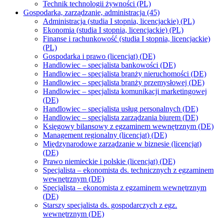
Technik technologii żywności (PL)
Gospodarka, zarządzanie, administracja (45)
Administracja (studia I stopnia, licencjackie) (PL)
Ekonomia (studia I stopnia, licencjackie) (PL)
Finanse i rachunkowość (studia I stopnia, licencjackie)
(PL)
Gospodarka i prawo (licencjat) (DE)
Handlowiec – specjalista bankowości (DE)
Handlowiec – specjalista branży nieruchomości (DE)
Handlowiec – specjalista branży przemysłowej (DE)
Handlowiec – specjalista komunikacji marketingowej
(DE)
Handlowiec – specjalista usług personalnych (DE)
Handlowiec – specjalista zarządzania biurem (DE)
Księgowy bilansowy z egzaminem wewnętrznym (DE)
Management regionalny (licencjat) (DE)
Międzynarodowe zarządzanie w biznesie (licencjat)
(DE)
Prawo niemieckie i polskie (licencjat) (DE)
Specjalista – ekonomista ds. technicznych z egzaminem
wewnętrznym (DE)
Specjalista – ekonomista z egzaminem wewnętrznym
(DE)
Starszy specjalista ds. gospodarczych z egz.
wewnętrznym (DE)