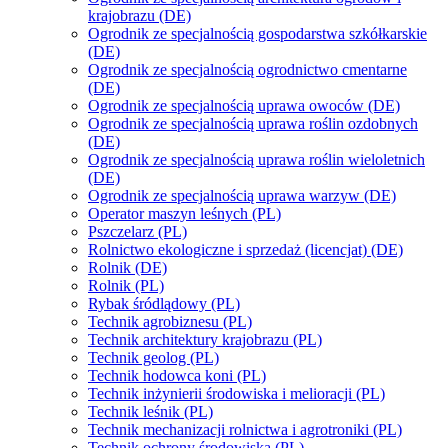
krajobrazu (DE)
Ogrodnik ze specjalnością gospodarstwa szkółkarskie
(DE)
Ogrodnik ze specjalnością ogrodnictwo cmentarne
(DE)
Ogrodnik ze specjalnością uprawa owoców (DE)
Ogrodnik ze specjalnością uprawa roślin ozdobnych
(DE)
Ogrodnik ze specjalnością uprawa roślin wieloletnich
(DE)
Ogrodnik ze specjalnością uprawa warzyw (DE)
Operator maszyn leśnych (PL)
Pszczelarz (PL)
Rolnictwo ekologiczne i sprzedaż (licencjat) (DE)
Rolnik (DE)
Rolnik (PL)
Rybak śródlądowy (PL)
Technik agrobiznesu (PL)
Technik architektury krajobrazu (PL)
Technik geolog (PL)
Technik hodowca koni (PL)
Technik inżynierii środowiska i melioracji (PL)
Technik leśnik (PL)
Technik mechanizacji rolnictwa i agrotroniki (PL)
Technik ochrony środowiska (PL)