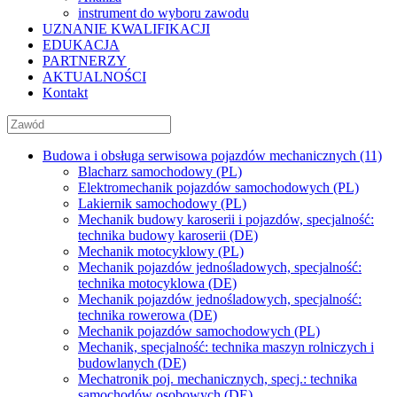
instrument do wyboru zawodu
UZNANIE KWALIFIKACJI
EDUKACJA
PARTNERZY
AKTUALNOŚCI
Kontakt
Budowa i obsługa serwisowa pojazdów mechanicznych (11)
Blacharz samochodowy (PL)
Elektromechanik pojazdów samochodowych (PL)
Lakiernik samochodowy (PL)
Mechanik budowy karoserii i pojazdów, specjalność:
technika budowy karoserii (DE)
Mechanik motocyklowy (PL)
Mechanik pojazdów jednośladowych, specjalność:
technika motocyklowa (DE)
Mechanik pojazdów jednośladowych, specjalność:
technika rowerowa (DE)
Mechanik pojazdów samochodowych (PL)
Mechanik, specjalność: technika maszyn rolniczych i
budowlanych (DE)
Mechatronik poj. mechanicznych, specj.: technika
samochodów osobowych (DE)