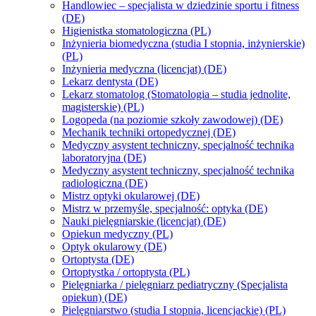
Handlowiec – specjalista w dziedzinie sportu i fitness
(DE)
Higienistka stomatologiczna (PL)
Inżynieria biomedyczna (studia I stopnia, inżynierskie)
(PL)
Inżynieria medyczna (licencjat) (DE)
Lekarz dentysta (DE)
Lekarz stomatolog (Stomatologia – studia jednolite,
magisterskie) (PL)
Logopeda (na poziomie szkoły zawodowej) (DE)
Mechanik techniki ortopedycznej (DE)
Medyczny asystent techniczny, specjalność technika
laboratoryjna (DE)
Medyczny asystent techniczny, specjalność technika
radiologiczna (DE)
Mistrz optyki okularowej (DE)
Mistrz w przemyśle, specjalność: optyka (DE)
Nauki pielęgniarskie (licencjat) (DE)
Opiekun medyczny (PL)
Optyk okularowy (DE)
Ortoptysta (DE)
Ortoptystka / ortoptysta (PL)
Pielęgniarka / pielęgniarz pediatryczny (Specjalista
opiekun) (DE)
Pielęgniarstwo (studia I stopnia, licencjackie) (PL)