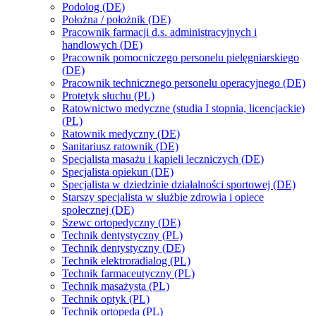
Podolog (DE)
Położna / położnik (DE)
Pracownik farmacji d.s. administracyjnych i
handlowych (DE)
Pracownik pomocniczego personelu pielęgniarskiego
(DE)
Pracownik technicznego personelu operacyjnego (DE)
Protetyk słuchu (PL)
Ratownictwo medyczne (studia I stopnia, licencjackie)
(PL)
Ratownik medyczny (DE)
Sanitariusz ratownik (DE)
Specjalista masażu i kąpieli leczniczych (DE)
Specjalista opiekun (DE)
Specjalista w dziedzinie działalności sportowej (DE)
Starszy specjalista w służbie zdrowia i opiece
społecznej (DE)
Szewc ortopedyczny (DE)
Technik dentystyczny (PL)
Technik dentystyczny (DE)
Technik elektroradialog (PL)
Technik farmaceutyczny (PL)
Technik masażysta (PL)
Technik optyk (PL)
Technik ortopeda (PL)