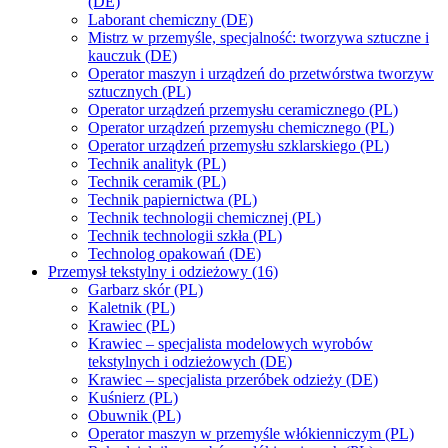
(DE)
Laborant chemiczny (DE)
Mistrz w przemyśle, specjalność: tworzywa sztuczne i
kauczuk (DE)
Operator maszyn i urządzeń do przetwórstwa tworzyw
sztucznych (PL)
Operator urządzeń przemysłu ceramicznego (PL)
Operator urządzeń przemysłu chemicznego (PL)
Operator urządzeń przemysłu szklarskiego (PL)
Technik analityk (PL)
Technik ceramik (PL)
Technik papiernictwa (PL)
Technik technologii chemicznej (PL)
Technik technologii szkła (PL)
Technolog opakowań (DE)
Przemysł tekstylny i odzieżowy (16)
Garbarz skór (PL)
Kaletnik (PL)
Krawiec (PL)
Krawiec – specjalista modelowych wyrobów
tekstylnych i odzieżowych (DE)
Krawiec – specjalista przeróbek odzieży (DE)
Kuśnierz (PL)
Obuwnik (PL)
Operator maszyn w przemyśle włókienniczym (PL)