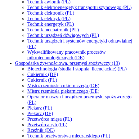
Technik awionik (PL)
Technik elektroenergetyk transportu szynowego (PL)
Technik elektronik (PL)
Technik elektryk (PL)
Technik energetyk (PL)
Technik mechatronik (PL)
Technik urządzeń dźwigowych (PL)
Technik urządzeń i systemów energetyki odnawialnej
(PL)
Wykwalifikowany pracownik procesów
mikrotechnologicznych (DE)
Gospodarka żywnościowa, przemysł spożywczy (13)
Biotechnologia (studia I stopnia, licencjackie) (PL)
Cukiernik (DE)
Cukiernik (PL)
Mistrz rzemiosła cukierniczego (DE)
Mistrz rzemiosła piekarniczego (DE)
Operator maszyn i urządzeń przemysłu spożywczego
(PL)
Piekarz (PL)
Piekarz (DE)
Przetwórca mięsa (PL)
Przetwórca ryb (PL)
Rzeźnik (DE)
Technik przetwórstwa mleczarskiego (PL)