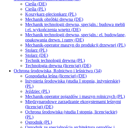
Cieśla (DE)
Cieśla (PL)
Koszykarz-plecionkarz (PL)
Mechanik obróbki drewna (DE)
Mechanik technologii drewna, specjaln.: budowa mebli
i el. wykończenia wnętrz (DE)
Mechanik technologii drewna, specjaln.: el. budowlane,
opakowania drewn. i ramy (DE)
Mechanik-operator maszyn do produkcji drzewnej (PL)
Stolarz (PL)
Stolarz (DE)
Technik technologii drewna (PL)
Technologia drewna (licencjat) (DE)
Ochrona środowiska, Rolnictwo i leśnictwo (34)
Gospodarka leśna (licencjat) (DE)
Inżynieria środowiska (studia I stopnia, inżynierskie)
(PL)
Jeździec (PL)
Mechanik-operator pojazdów i maszyn rolniczych (PL)
Międzynarodowe zarządzanie ekosystemami leśnymi
(licencjat) (DE)
Ochrona środowiska (studia I stopnia, licencjackie)
(PL)
Ogrodnik (PL)
Ogrodnik ze specjalnością architektura ogrodów i