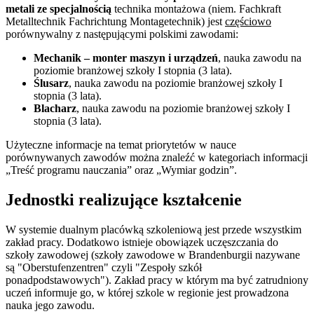
metali ze specjalnością
technika montażowa (niem. Fachkraft
Metalltechnik Fachrichtung Montagetechnik) jest
częściowo
porównywalny z następującymi polskimi zawodami:
Mechanik – monter maszyn i urządzeń
, nauka zawodu na
poziomie branżowej szkoły I stopnia (3 lata).
Ślusarz
, nauka zawodu na poziomie branżowej szkoły I
stopnia (3 lata).
Blacharz
, nauka zawodu na poziomie branżowej szkoły I
stopnia (3 lata).
Użyteczne informacje na temat priorytetów w nauce
porównywanych zawodów można znaleźć w kategoriach informacji
„Treść programu nauczania” oraz „Wymiar godzin”.
Jednostki realizujące kształcenie
W systemie dualnym placówką szkoleniową jest przede wszystkim
zakład pracy. Dodatkowo istnieje obowiązek uczęszczania do
szkoły zawodowej (szkoły zawodowe w Brandenburgii nazywane
są "Oberstufenzentren" czyli "Zespoły szkół
ponadpodstawowych"). Zakład pracy w którym ma być zatrudniony
uczeń informuje go, w której szkole w regionie jest prowadzona
nauka jego zawodu.