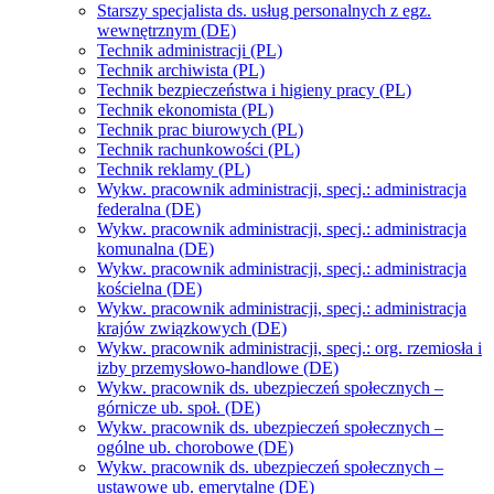
Starszy specjalista ds. usług personalnych z egz.
wewnętrznym (DE)
Technik administracji (PL)
Technik archiwista (PL)
Technik bezpieczeństwa i higieny pracy (PL)
Technik ekonomista (PL)
Technik prac biurowych (PL)
Technik rachunkowości (PL)
Technik reklamy (PL)
Wykw. pracownik administracji, specj.: administracja
federalna (DE)
Wykw. pracownik administracji, specj.: administracja
komunalna (DE)
Wykw. pracownik administracji, specj.: administracja
kościelna (DE)
Wykw. pracownik administracji, specj.: administracja
krajów związkowych (DE)
Wykw. pracownik administracji, specj.: org. rzemiosła i
izby przemysłowo-handlowe (DE)
Wykw. pracownik ds. ubezpieczeń społecznych –
górnicze ub. społ. (DE)
Wykw. pracownik ds. ubezpieczeń społecznych –
ogólne ub. chorobowe (DE)
Wykw. pracownik ds. ubezpieczeń społecznych –
ustawowe ub. emerytalne (DE)