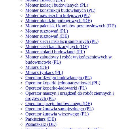
Monter izolacji budowlanych (PL)
Monter konstrukcji budowlanych (PL)
Monter nawierzchni kolejowej (PL)
Monter okładzin podłogowych (DE)
Monter palenisk i kominów przemysłowych (DE)
Monter rusztowań (PL)
Monter rusztowań (DE)
Monter sieci i instalacji sanitarnych (PL)
Monter sieci kanalizacyjnych (DE)
Monter stolarki budowlanej (PL)
Monter zabudowy i robót wykończeniowych w
budownictwie (PL)
Murarz (DE)
Murarz-tynkarz (PL)
Operator dźwigu budowlanego (PL)
Operator koparki jednonaczyniowej (PL)
Operator koparko-ładowarki (PL)
Operator maszyn i urządzeń do robót ziemnych i
drogowych (PL)
Operator sprzętu budowlanego (DE)
Operator żurawia samojezdnego (PL)
Operator żurawia wieżowego (PL)
Parkieciarz (DE)
Posadzkarz (DE)