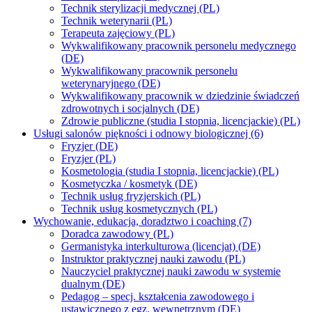
Technik sterylizacji medycznej (PL)
Technik weterynarii (PL)
Terapeuta zajęciowy (PL)
Wykwalifikowany pracownik personelu medycznego
(DE)
Wykwalifikowany pracownik personelu
weterynaryjnego (DE)
Wykwalifikowany pracownik w dziedzinie świadczeń
zdrowotnych i socjalnych (DE)
Zdrowie publiczne (studia I stopnia, licencjackie) (PL)
Usługi salonów piękności i odnowy biologicznej (6)
Fryzjer (DE)
Fryzjer (PL)
Kosmetologia (studia I stopnia, licencjackie) (PL)
Kosmetyczka / kosmetyk (DE)
Technik usług fryzjerskich (PL)
Technik usług kosmetycznych (PL)
Wychowanie, edukacja, doradztwo i coaching (7)
Doradca zawodowy (PL)
Germanistyka interkulturowa (licencjat) (DE)
Instruktor praktycznej nauki zawodu (PL)
Nauczyciel praktycznej nauki zawodu w systemie
dualnym (DE)
Pedagog – specj. kształcenia zawodowego i
ustawicznego z egz. wewnętrznym (DE)