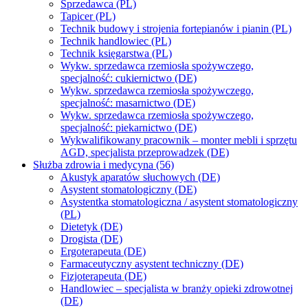
Sprzedawca (PL)
Tapicer (PL)
Technik budowy i strojenia fortepianów i pianin (PL)
Technik handlowiec (PL)
Technik księgarstwa (PL)
Wykw. sprzedawca rzemiosła spożywczego,
specjalność: cukiernictwo (DE)
Wykw. sprzedawca rzemiosła spożywczego,
specjalność: masarnictwo (DE)
Wykw. sprzedawca rzemiosła spożywczego,
specjalność: piekarnictwo (DE)
Wykwalifikowany pracownik – monter mebli i sprzętu
AGD, specjalista przeprowadzek (DE)
Służba zdrowia i medycyna (56)
Akustyk aparatów słuchowych (DE)
Asystent stomatologiczny (DE)
Asystentka stomatologiczna / asystent stomatologiczny
(PL)
Dietetyk (DE)
Drogista (DE)
Ergoterapeuta (DE)
Farmaceutyczny asystent techniczny (DE)
Fizjoterapeuta (DE)
Handlowiec – specjalista w branży opieki zdrowotnej
(DE)