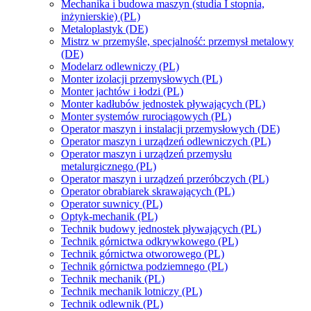
Mechanika i budowa maszyn (studia I stopnia,
inżynierskie) (PL)
Metaloplastyk (DE)
Mistrz w przemyśle, specjalność: przemysł metalowy
(DE)
Modelarz odlewniczy (PL)
Monter izolacji przemysłowych (PL)
Monter jachtów i łodzi (PL)
Monter kadłubów jednostek pływających (PL)
Monter systemów rurociągowych (PL)
Operator maszyn i instalacji przemysłowych (DE)
Operator maszyn i urządzeń odlewniczych (PL)
Operator maszyn i urządzeń przemysłu
metalurgicznego (PL)
Operator maszyn i urządzeń przeróbczych (PL)
Operator obrabiarek skrawających (PL)
Operator suwnicy (PL)
Optyk-mechanik (PL)
Technik budowy jednostek pływających (PL)
Technik górnictwa odkrywkowego (PL)
Technik górnictwa otworowego (PL)
Technik górnictwa podziemnego (PL)
Technik mechanik (PL)
Technik mechanik lotniczy (PL)
Technik odlewnik (PL)