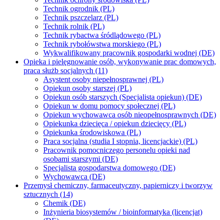
Technik ogrodnik (PL)
Technik pszczelarz (PL)
Technik rolnik (PL)
Technik rybactwa śródlądowego (PL)
Technik rybołówstwa morskiego (PL)
Wykwalifikowany pracownik gospodarki wodnej (DE)
Opieka i pielęgnowanie osób, wykonywanie prac domowych,
praca służb socjalnych (11)
Asystent osoby niepełnosprawnej (PL)
Opiekun osoby starszej (PL)
Opiekun osób starszych (Specjalista opiekun) (DE)
Opiekun w domu pomocy społecznej (PL)
Opiekun wychowawca osób nieopełnosprawnych (DE)
Opiekunka dziecięca / opiekun dziecięcy (PL)
Opiekunka środowiskowa (PL)
Praca socjalna (studia I stopnia, licencjackie) (PL)
Pracownik pomocniczego personelu opieki nad
osobami starszymi (DE)
Specjalista gospodarstwa domowego (DE)
Wychowawca (DE)
Przemysł chemiczny, farmaceutyczny, papierniczy i tworzyw
sztucznych (14)
Chemik (DE)
Inżynieria biosystemów / bioinformatyka (licencjat)