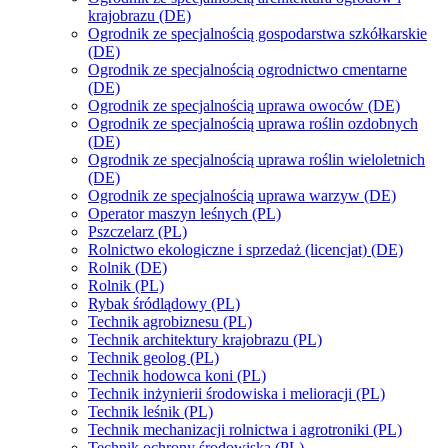
krajobrazu (DE)
Ogrodnik ze specjalnością gospodarstwa szkółkarskie
(DE)
Ogrodnik ze specjalnością ogrodnictwo cmentarne
(DE)
Ogrodnik ze specjalnością uprawa owoców (DE)
Ogrodnik ze specjalnością uprawa roślin ozdobnych
(DE)
Ogrodnik ze specjalnością uprawa roślin wieloletnich
(DE)
Ogrodnik ze specjalnością uprawa warzyw (DE)
Operator maszyn leśnych (PL)
Pszczelarz (PL)
Rolnictwo ekologiczne i sprzedaż (licencjat) (DE)
Rolnik (DE)
Rolnik (PL)
Rybak śródlądowy (PL)
Technik agrobiznesu (PL)
Technik architektury krajobrazu (PL)
Technik geolog (PL)
Technik hodowca koni (PL)
Technik inżynierii środowiska i melioracji (PL)
Technik leśnik (PL)
Technik mechanizacji rolnictwa i agrotroniki (PL)
Technik ochrony środowiska (PL)