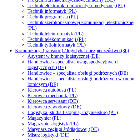
Technik elektroniki i informatyki medycznej (PL)
Technik informatyk (PL)
Technik programista (PL)
Technik szerokopasmowej komunikacji elektronicznej
(PL)
Technik teleinformatyk (PL)
Technik telekomunikacji (PL)
Technik tyfloinformatyk (PL)
Komunikacja (transport) / logistyka / bezpieczeństwo (36)
Asystent w branży logistycznej (DE)
Handlowiec - specjalista usług spedycyjnych i
logistycznych (DE)
Handlowiec – specjalista obsługi podróżnych (DE)
Handlowiec – specjalista obsługi podróżnych w ruchu
lotniczym (DE)
Kierowca autobusu (PL)
Kierowca mechanik (PL)
Kierowca serwisant (DE)
Kierowca zawodowy (DE)
Logistyka (studia I stopnia, inżynierskie) (PL)
Magazynier (PL)
Magazynier-logistyk (PL)
Marynarz żeglugi śródlądowej (DE)
Mistrz logistyki (DE)