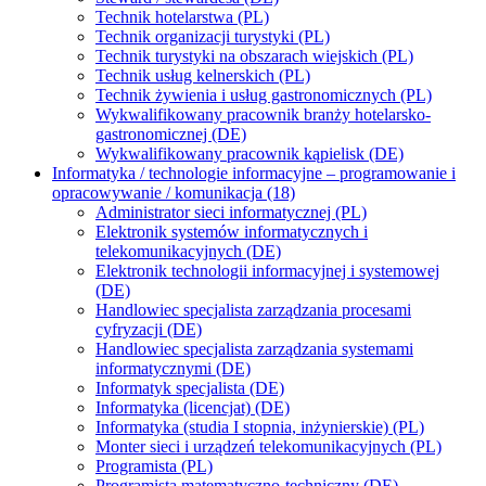
Technik hotelarstwa (PL)
Technik organizacji turystyki (PL)
Technik turystyki na obszarach wiejskich (PL)
Technik usług kelnerskich (PL)
Technik żywienia i usług gastronomicznych (PL)
Wykwalifikowany pracownik branży hotelarsko-
gastronomicznej (DE)
Wykwalifikowany pracownik kąpielisk (DE)
Informatyka / technologie informacyjne – programowanie i
opracowywanie / komunikacja (18)
Administrator sieci informatycznej (PL)
Elektronik systemów informatycznych i
telekomunikacyjnych (DE)
Elektronik technologii informacyjnej i systemowej
(DE)
Handlowiec specjalista zarządzania procesami
cyfryzacji (DE)
Handlowiec specjalista zarządzania systemami
informatycznymi (DE)
Informatyk specjalista (DE)
Informatyka (licencjat) (DE)
Informatyka (studia I stopnia, inżynierskie) (PL)
Monter sieci i urządzeń telekomunikacyjnych (PL)
Programista (PL)
Programista matematyczno-techniczny (DE)