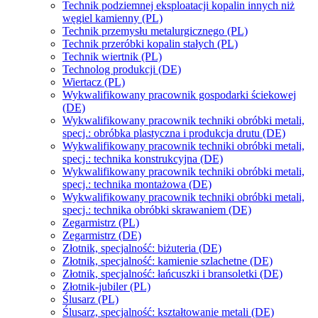
Technik podziemnej eksploatacji kopalin innych niż
węgiel kamienny (PL)
Technik przemysłu metalurgicznego (PL)
Technik przeróbki kopalin stałych (PL)
Technik wiertnik (PL)
Technolog produkcji (DE)
Wiertacz (PL)
Wykwalifikowany pracownik gospodarki ściekowej
(DE)
Wykwalifikowany pracownik techniki obróbki metali,
specj.: obróbka plastyczna i produkcja drutu (DE)
Wykwalifikowany pracownik techniki obróbki metali,
specj.: technika konstrukcyjna (DE)
Wykwalifikowany pracownik techniki obróbki metali,
specj.: technika montażowa (DE)
Wykwalifikowany pracownik techniki obróbki metali,
specj.: technika obróbki skrawaniem (DE)
Zegarmistrz (PL)
Zegarmistrz (DE)
Złotnik, specjalność: biżuteria (DE)
Złotnik, specjalność: kamienie szlachetne (DE)
Złotnik, specjalność: łańcuszki i bransoletki (DE)
Złotnik-jubiler (PL)
Ślusarz (PL)
Ślusarz, specjalność: kształtowanie metali (DE)