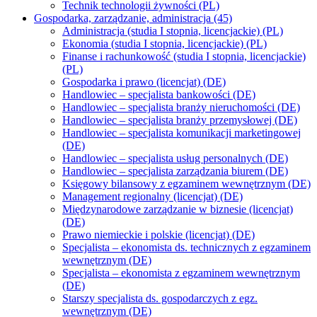
Technik technologii żywności (PL)
Gospodarka, zarządzanie, administracja (45)
Administracja (studia I stopnia, licencjackie) (PL)
Ekonomia (studia I stopnia, licencjackie) (PL)
Finanse i rachunkowość (studia I stopnia, licencjackie)
(PL)
Gospodarka i prawo (licencjat) (DE)
Handlowiec – specjalista bankowości (DE)
Handlowiec – specjalista branży nieruchomości (DE)
Handlowiec – specjalista branży przemysłowej (DE)
Handlowiec – specjalista komunikacji marketingowej
(DE)
Handlowiec – specjalista usług personalnych (DE)
Handlowiec – specjalista zarządzania biurem (DE)
Księgowy bilansowy z egzaminem wewnętrznym (DE)
Management regionalny (licencjat) (DE)
Międzynarodowe zarządzanie w biznesie (licencjat)
(DE)
Prawo niemieckie i polskie (licencjat) (DE)
Specjalista – ekonomista ds. technicznych z egzaminem
wewnętrznym (DE)
Specjalista – ekonomista z egzaminem wewnętrznym
(DE)
Starszy specjalista ds. gospodarczych z egz.
wewnętrznym (DE)