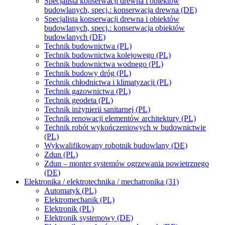
Specjalista konserwacji drewna i obiektów
budowlanych, specj.: konserwacja drewna (DE)
Specjalista konserwacji drewna i obiektów
budowlanych, specj.: konserwacja obiektów
budowlanych (DE)
Technik budownictwa (PL)
Technik budownictwa kolejowego (PL)
Technik budownictwa wodnego (PL)
Technik budowy dróg (PL)
Technik chłodnictwa i klimatyzacji (PL)
Technik gazownictwa (PL)
Technik geodeta (PL)
Technik inżynierii sanitarnej (PL)
Technik renowacji elementów architektury (PL)
Technik robót wykończeniowych w budownictwie
(PL)
Wykwalifikowany robotnik budowlany (DE)
Zdun (PL)
Zdun – monter systemów ogrzewania powietrznego
(DE)
Elektronika / elektrotechnika / mechatronika (31)
Automatyk (PL)
Elektromechanik (PL)
Elektronik (PL)
Elektronik systemowy (DE)