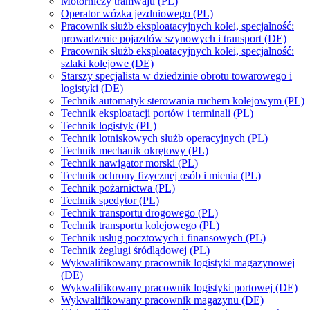
Motorniczy tramwaju (PL)
Operator wózka jezdniowego (PL)
Pracownik służb eksploatacyjnych kolei, specjalność:
prowadzenie pojazdów szynowych i transport (DE)
Pracownik służb eksploatacyjnych kolei, specjalność:
szlaki kolejowe (DE)
Starszy specjalista w dziedzinie obrotu towarowego i
logistyki (DE)
Technik automatyk sterowania ruchem kolejowym (PL)
Technik eksploatacji portów i terminali (PL)
Technik logistyk (PL)
Technik lotniskowych służb operacyjnych (PL)
Technik mechanik okrętowy (PL)
Technik nawigator morski (PL)
Technik ochrony fizycznej osób i mienia (PL)
Technik pożarnictwa (PL)
Technik spedytor (PL)
Technik transportu drogowego (PL)
Technik transportu kolejowego (PL)
Technik usług pocztowych i finansowych (PL)
Technik żeglugi śródlądowej (PL)
Wykwalifikowany pracownik logistyki magazynowej
(DE)
Wykwalifikowany pracownik logistyki portowej (DE)
Wykwalifikowany pracownik magazynu (DE)