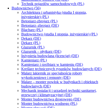
Technik pojazdów samochodowych (PL)
Budownictwo (56)
Architektura i urbanistyka (studia I stopnia,
inżynierskie) (PL)
Betoniarz-zbrojarz (PL)
Betoniarz–zbrojarz (DE)
Blacharz (PL)
Budownictwo (studia I stopnia, inżynierskie) (PL)
Dekarz (DE)
Dekarz (PL)
Glazurnik (PL)
Glazurnik – płytkarz (DE)
Inżynieria budowlana (licencjat) (DE)
Kamieniarz (PL)
Kamieniarz i rzeźbiarz w kamieniu (DE)
Kreślarz technicznych rysunków budowlanych (DE)
Malarz lakiernik ze specjalnością roboty
wykończeniowe i remonty (DE)
Malarz – monter powłok w budynkach i obiektach
budowlanych (DE)
Mechanik instalacji i urządzeń techniki sanitarnej,
grzewczej i klimatyzacyjnej (DE)
Monter budownictwa drogowego (DE)
Monter budownictwa wodnego (PL)
Monter elewacji (DE)