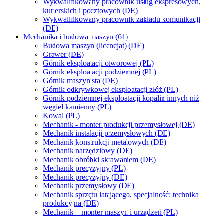
Wykwalifikowany pracownik usług ekspresowych,
kurierskich i pocztowych (DE)
Wykwalifikowany pracownik zakładu komunikacji
(DE)
Mechanika i budowa maszyn (61)
Budowa maszyn (licencjat) (DE)
Grawer (DE)
Górnik eksploatacji otworowej (PL)
Górnik eksploatacji podziemnej (PL)
Górnik maszynista (DE)
Górnik odkrywkowej eksploatacji złóż (PL)
Górnik podziemnej eksploatacji kopalin innych niż
węgiel kamienny (PL)
Kowal (PL)
Mechanik - monter produkcji przemysłowej (DE)
Mechanik instalacji przemysłowych (DE)
Mechanik konstrukcji metalowych (DE)
Mechanik narzędziowy (DE)
Mechanik obróbki skrawaniem (DE)
Mechanik precyzyjny (PL)
Mechanik precyzyjny (DE)
Mechanik przemysłowy (DE)
Mechanik sprzętu latającego, specjalność: technika
produkcyjna (DE)
Mechanik – monter maszyn i urządzeń (PL)