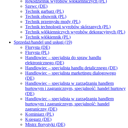
Rękodzielnik wyrobów włókienniczych (PL)
Szewc (DE)
Technik garbarz (PL)
Technik obuwnik (PL)
Technik przemysłu mody (PL)
Technik technologii wyrobów skórzanych (PL)
Technik włókienniczych wyrobów dekoracyjnych (PL)
Technik włókiennik (PL)
Sprzedaż/handel und usługi (19)
Florysta (DE)
Florysta (PL)
Handlowiec – specjalista do spraw handlu
elektronicznego (DE)
Handlowiec – specjalista handlu detalicznego (DE)
Handlowiec – specjalista marketingu dialogowego
(DE)
Handlowiec – specjalista w zarządzaniu handlem
hurtowym i zagranicznym, specjalność: handel hurtowy
(DE)
Handlowiec – specjalista w zarządzaniu handlem
hurtowym i zagranicznym, specjalność: handel
zagraniczny (DE)
Kominiarz (PL)
Księgarz (DE)
Mistrz florystyki (DE)