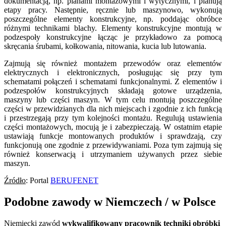
dokumentacją, np. planami montażowymi i wytycznymi, i planują
etapy pracy. Następnie, ręcznie lub maszynowo, wykonują
poszczególne elementy konstrukcyjne, np. poddając obróbce
różnymi technikami blachy. Elementy konstrukcyjne montują w
podzespoły konstrukcyjne łącząc je przykładowo za pomocą
skręcania śrubami, kołkowania, nitowania, kucia lub lutowania.
Zajmują się również montażem przewodów oraz elementów
elektrycznych i elektronicznych, posługując się przy tym
schematami połączeń i schematami funkcjonalnymi. Z elementów i
podzespołów konstrukcyjnych składają gotowe urządzenia,
maszyny lub części maszyn. W tym celu montują poszczególne
części w przewidzianych dla nich miejscach i zgodnie z ich funkcją
i przestrzegają przy tym kolejności montażu. Regulują ustawienia
części montażowych, mocują je i zabezpieczają. W ostatnim etapie
ustawiają funkcje montowanych produktów i sprawdzają, czy
funkcjonują one zgodnie z przewidywaniami. Poza tym zajmują się
również konserwacją i utrzymaniem używanych przez siebie
maszyn.
Źródło
: Portal
BERUFENET
Podobne zawody w Niemczech / w Polsce
Niemiecki zawód
wykwalifikowany pracownik techniki obróbki