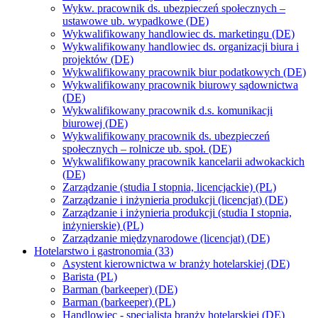
Wykw. pracownik ds. ubezpieczeń społecznych –
ustawowe ub. wypadkowe (DE)
Wykwalifikowany handlowiec ds. marketingu (DE)
Wykwalifikowany handlowiec ds. organizacji biura i
projektów (DE)
Wykwalifikowany pracownik biur podatkowych (DE)
Wykwalifikowany pracownik biurowy sądownictwa
(DE)
Wykwalifikowany pracownik d.s. komunikacji
biurowej (DE)
Wykwalifikowany pracownik ds. ubezpieczeń
społecznych – rolnicze ub. społ. (DE)
Wykwalifikowany pracownik kancelarii adwokackich
(DE)
Zarządzanie (studia I stopnia, licencjackie) (PL)
Zarządzanie i inżynieria produkcji (licencjat) (DE)
Zarządzanie i inżynieria produkcji (studia I stopnia,
inżynierskie) (PL)
Zarządzanie międzynarodowe (licencjat) (DE)
Hotelarstwo i gastronomia (33)
Asystent kierownictwa w branży hotelarskiej (DE)
Barista (PL)
Barman (barkeeper) (DE)
Barman (barkeeper) (PL)
Handlowiec - specjalista branży hotelarskiej (DE)