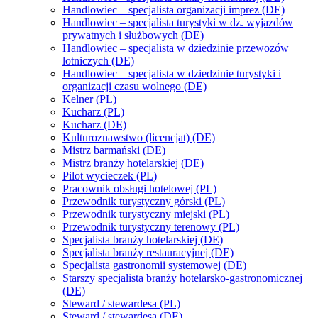
Handlowiec – specjalista organizacji imprez (DE)
Handlowiec – specjalista turystyki w dz. wyjazdów
prywatnych i służbowych (DE)
Handlowiec – specjalista w dziedzinie przewozów
lotniczych (DE)
Handlowiec – specjalista w dziedzinie turystyki i
organizacji czasu wolnego (DE)
Kelner (PL)
Kucharz (PL)
Kucharz (DE)
Kulturoznawstwo (licencjat) (DE)
Mistrz barmański (DE)
Mistrz branży hotelarskiej (DE)
Pilot wycieczek (PL)
Pracownik obsługi hotelowej (PL)
Przewodnik turystyczny górski (PL)
Przewodnik turystyczny miejski (PL)
Przewodnik turystyczny terenowy (PL)
Specjalista branży hotelarskiej (DE)
Specjalista branży restauracyjnej (DE)
Specjalista gastronomii systemowej (DE)
Starszy specjalista branży hotelarsko-gastronomicznej
(DE)
Steward / stewardesa (PL)
Steward / stewardesa (DE)