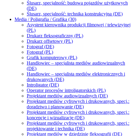
Ślusarz, specjalność: budowa pojazdów użytkowych
(DE)
Ślusarz, specjalność: technika konstrukcyjna (DE)
Media / Poligrafia / Grafika (30)
Asystent kierownika produkcji filmowej / telewizyjnej
(PL)
Drukarz fleksograficzny (PL)
Drukarz offsetowy (PL)
Fotograf (DE)
Fotograf (PL)
Grafik komputerowy (PL)
Handlowiec – specjalista mediów audiowizualnych
(DE)
Handlowiec – specjalista mediów elektronicznych i
drukowanych (DE)
Introligator (DE)
Operator procesów introligatorskich (PL)
Projektant mediów audiowizualnych (DE)
Projektant mediów cyfrowych i drukowanych, specj.:
doradztwo i planowanie (DE)
Projektant mediów cyfrowych i drukowanych, specj.:
koncepcje i wizualizacje (DE)
Projektant mediów cyfrowych i drukowanych, specj.:
projektowanie i technika (DE)
Projektant mediów w dziedzinie fleksografii (DE)