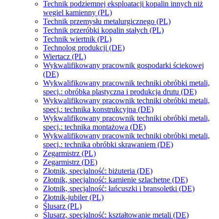
Technik podziemnej eksploatacji kopalin innych niż
węgiel kamienny (PL)
Technik przemysłu metalurgicznego (PL)
Technik przeróbki kopalin stałych (PL)
Technik wiertnik (PL)
Technolog produkcji (DE)
Wiertacz (PL)
Wykwalifikowany pracownik gospodarki ściekowej
(DE)
Wykwalifikowany pracownik techniki obróbki metali,
specj.: obróbka plastyczna i produkcja drutu (DE)
Wykwalifikowany pracownik techniki obróbki metali,
specj.: technika konstrukcyjna (DE)
Wykwalifikowany pracownik techniki obróbki metali,
specj.: technika montażowa (DE)
Wykwalifikowany pracownik techniki obróbki metali,
specj.: technika obróbki skrawaniem (DE)
Zegarmistrz (PL)
Zegarmistrz (DE)
Złotnik, specjalność: biżuteria (DE)
Złotnik, specjalność: kamienie szlachetne (DE)
Złotnik, specjalność: łańcuszki i bransoletki (DE)
Złotnik-jubiler (PL)
Ślusarz (PL)
Ślusarz, specjalność: kształtowanie metali (DE)