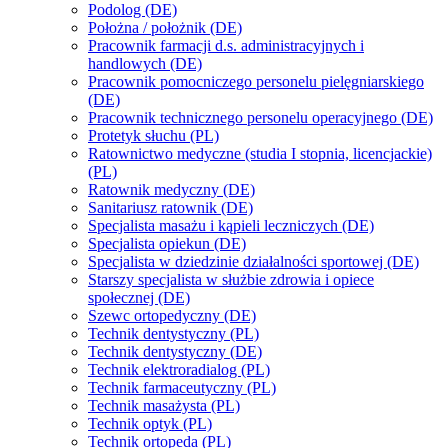
Podolog (DE)
Położna / położnik (DE)
Pracownik farmacji d.s. administracyjnych i
handlowych (DE)
Pracownik pomocniczego personelu pielęgniarskiego
(DE)
Pracownik technicznego personelu operacyjnego (DE)
Protetyk słuchu (PL)
Ratownictwo medyczne (studia I stopnia, licencjackie)
(PL)
Ratownik medyczny (DE)
Sanitariusz ratownik (DE)
Specjalista masażu i kąpieli leczniczych (DE)
Specjalista opiekun (DE)
Specjalista w dziedzinie działalności sportowej (DE)
Starszy specjalista w służbie zdrowia i opiece
społecznej (DE)
Szewc ortopedyczny (DE)
Technik dentystyczny (PL)
Technik dentystyczny (DE)
Technik elektroradialog (PL)
Technik farmaceutyczny (PL)
Technik masażysta (PL)
Technik optyk (PL)
Technik ortopeda (PL)