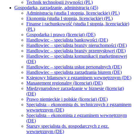
Technik technologii żywności (PL)
Gospodarka, zarządzanie, administracja (45)
Administracja (studia I stopnia, licencjackie) (PL)
Ekonomia (studia I stopnia, licencjackie) (PL)
Finanse i rachunkowość (studia I stopnia, licencjackie)
(PL)
Gospodarka i prawo (licencjat) (DE)
Handlowiec – specjalista bankowości (DE)
Handlowiec – specjalista branży nieruchomości (DE)
Handlowiec – specjalista branży przemysłowej (DE)
Handlowiec – specjalista komunikacji marketingowej
(DE)
Handlowiec – specjalista usług personalnych (DE)
Handlowiec – specjalista zarządzania biurem (DE)
Księgowy bilansowy z egzaminem wewnętrznym (DE)
Management regionalny (licencjat) (DE)
Międzynarodowe zarządzanie w biznesie (licencjat)
(DE)
Prawo niemieckie i polskie (licencjat) (DE)
Specjalista – ekonomista ds. technicznych z egzaminem
wewnętrznym (DE)
Specjalista – ekonomista z egzaminem wewnętrznym
(DE)
Starszy specjalista ds. gospodarczych z egz.
wewnętrznym (DE)