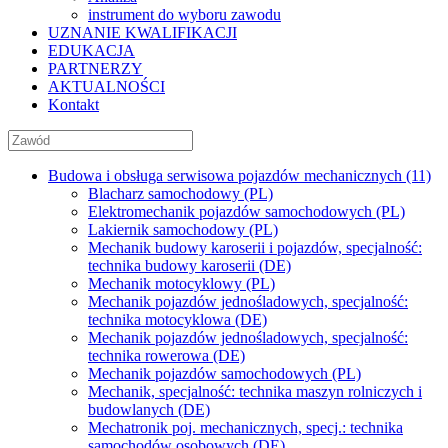
instrument do wyboru zawodu
UZNANIE KWALIFIKACJI
EDUKACJA
PARTNERZY
AKTUALNOŚCI
Kontakt
Budowa i obsługa serwisowa pojazdów mechanicznych (11)
Blacharz samochodowy (PL)
Elektromechanik pojazdów samochodowych (PL)
Lakiernik samochodowy (PL)
Mechanik budowy karoserii i pojazdów, specjalność:
technika budowy karoserii (DE)
Mechanik motocyklowy (PL)
Mechanik pojazdów jednośladowych, specjalność:
technika motocyklowa (DE)
Mechanik pojazdów jednośladowych, specjalność:
technika rowerowa (DE)
Mechanik pojazdów samochodowych (PL)
Mechanik, specjalność: technika maszyn rolniczych i
budowlanych (DE)
Mechatronik poj. mechanicznych, specj.: technika
samochodów osobowych (DE)