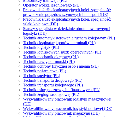
Motorniczy tramwaju (PL)
Operator wózka jezdniowego (PL)
Pracownik służb eksploatacyjnych kolei, specjalność:
prowadzenie pojazdów szynowych i transport (DE)
Pracownik służb eksploatacyjnych kolei, specjalność:
szlaki kolejowe (DE)
Starszy specjalista w dziedzinie obrotu towarowego i
logistyki (DE)
Technik automatyk sterowania ruchem kolejowym (PL)
Technik eksploatacji portów i terminali (PL)
Technik logistyk (PL)
Technik lotniskowych służb operacyjnych (PL)
Technik mechanik okrętowy (PL)
Technik nawigator morski (PL)
Technik ochrony fizycznej osób i mienia (PL)
Technik pożarnictwa (PL)
Technik spedytor (PL)
Technik transportu drogowego (PL)
Technik transportu kolejowego (PL)
Technik usług pocztowych i finansowych (PL)
Technik żeglugi śródlądowej (PL)
Wykwalifikowany pracownik logistyki magazynowej
(DE)
Wykwalifikowany pracownik logistyki portowej (DE)
Wykwalifikowany pracownik magazynu (DE)