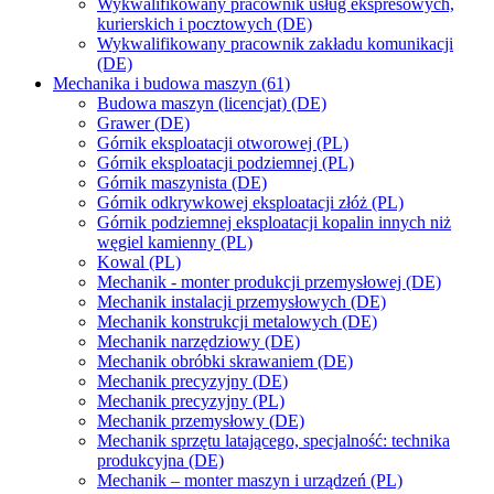
Wykwalifikowany pracownik usług ekspresowych,
kurierskich i pocztowych (DE)
Wykwalifikowany pracownik zakładu komunikacji
(DE)
Mechanika i budowa maszyn (61)
Budowa maszyn (licencjat) (DE)
Grawer (DE)
Górnik eksploatacji otworowej (PL)
Górnik eksploatacji podziemnej (PL)
Górnik maszynista (DE)
Górnik odkrywkowej eksploatacji złóż (PL)
Górnik podziemnej eksploatacji kopalin innych niż
węgiel kamienny (PL)
Kowal (PL)
Mechanik - monter produkcji przemysłowej (DE)
Mechanik instalacji przemysłowych (DE)
Mechanik konstrukcji metalowych (DE)
Mechanik narzędziowy (DE)
Mechanik obróbki skrawaniem (DE)
Mechanik precyzyjny (DE)
Mechanik precyzyjny (PL)
Mechanik przemysłowy (DE)
Mechanik sprzętu latającego, specjalność: technika
produkcyjna (DE)
Mechanik – monter maszyn i urządzeń (PL)