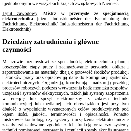
ujednoliconymi we wszystkich krajach związkowych Niemiec.
Tytuł zawodowy
:
Mistrz w przemyśle ze specjalnością
elektrotechnika
(niem. Industriemeister der Fachrichtung der
Fachrichtung Elektrotechnik/ Industriemeisterin der Fachrichtung
Elektrotechnik)
Dziedziny zatrudnienia i główne
czynności
Mistrzowie przemysłowi ze specjalnością elektrotechnika planują
poszczególne etapy pracy i zaangażowanie personelu, obliczają
zapotrzebowanie na materiały, dbają o gotowość środków produkcji
i środków pracy oraz opracowują dane do konfiguracji systemów
elektrotechnicznych. Organizują, koordynują i nadzorują przebieg
procesów roboczych podczas wytwarzania bądź montażu zespołów,
urządzeń i systemów elektrycznych, takich jak systemy zaopatrzenia
w energię lub sprzęt elektroniczny z zakresu techniki
komunikacyjnej lub medialnej. Ich obowiązkiem jest przy tym
dbałość o wypełnienie wyznaczonych celów produkcyjnych pod
kątem ilości, jakości, terminowości i opłacalności. Ponadto
mistrzowie kontrolują, czy systemy i urządzenia elektrotechniczne
zostały zainstalowane zgodnie z ich funkcją oraz czy systemy
techniki pomiarowej, sterowania i regulacji zostały skonfigurowane