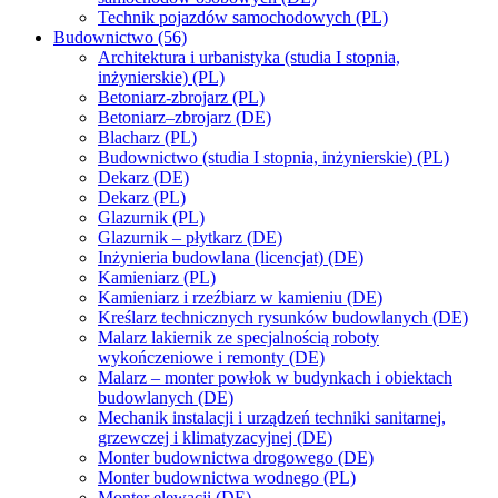
Technik pojazdów samochodowych (PL)
Budownictwo (56)
Architektura i urbanistyka (studia I stopnia,
inżynierskie) (PL)
Betoniarz-zbrojarz (PL)
Betoniarz–zbrojarz (DE)
Blacharz (PL)
Budownictwo (studia I stopnia, inżynierskie) (PL)
Dekarz (DE)
Dekarz (PL)
Glazurnik (PL)
Glazurnik – płytkarz (DE)
Inżynieria budowlana (licencjat) (DE)
Kamieniarz (PL)
Kamieniarz i rzeźbiarz w kamieniu (DE)
Kreślarz technicznych rysunków budowlanych (DE)
Malarz lakiernik ze specjalnością roboty
wykończeniowe i remonty (DE)
Malarz – monter powłok w budynkach i obiektach
budowlanych (DE)
Mechanik instalacji i urządzeń techniki sanitarnej,
grzewczej i klimatyzacyjnej (DE)
Monter budownictwa drogowego (DE)
Monter budownictwa wodnego (PL)
Monter elewacji (DE)