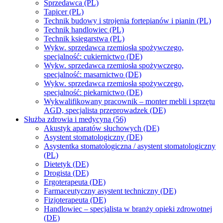
Sprzedawca (PL)
Tapicer (PL)
Technik budowy i strojenia fortepianów i pianin (PL)
Technik handlowiec (PL)
Technik księgarstwa (PL)
Wykw. sprzedawca rzemiosła spożywczego,
specjalność: cukiernictwo (DE)
Wykw. sprzedawca rzemiosła spożywczego,
specjalność: masarnictwo (DE)
Wykw. sprzedawca rzemiosła spożywczego,
specjalność: piekarnictwo (DE)
Wykwalifikowany pracownik – monter mebli i sprzętu
AGD, specjalista przeprowadzek (DE)
Służba zdrowia i medycyna (56)
Akustyk aparatów słuchowych (DE)
Asystent stomatologiczny (DE)
Asystentka stomatologiczna / asystent stomatologiczny
(PL)
Dietetyk (DE)
Drogista (DE)
Ergoterapeuta (DE)
Farmaceutyczny asystent techniczny (DE)
Fizjoterapeuta (DE)
Handlowiec – specjalista w branży opieki zdrowotnej
(DE)