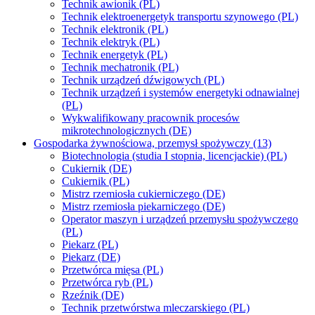
Technik awionik (PL)
Technik elektroenergetyk transportu szynowego (PL)
Technik elektronik (PL)
Technik elektryk (PL)
Technik energetyk (PL)
Technik mechatronik (PL)
Technik urządzeń dźwigowych (PL)
Technik urządzeń i systemów energetyki odnawialnej
(PL)
Wykwalifikowany pracownik procesów
mikrotechnologicznych (DE)
Gospodarka żywnościowa, przemysł spożywczy (13)
Biotechnologia (studia I stopnia, licencjackie) (PL)
Cukiernik (DE)
Cukiernik (PL)
Mistrz rzemiosła cukierniczego (DE)
Mistrz rzemiosła piekarniczego (DE)
Operator maszyn i urządzeń przemysłu spożywczego
(PL)
Piekarz (PL)
Piekarz (DE)
Przetwórca mięsa (PL)
Przetwórca ryb (PL)
Rzeźnik (DE)
Technik przetwórstwa mleczarskiego (PL)