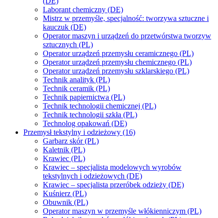
(DE)
Laborant chemiczny (DE)
Mistrz w przemyśle, specjalność: tworzywa sztuczne i
kauczuk (DE)
Operator maszyn i urządzeń do przetwórstwa tworzyw
sztucznych (PL)
Operator urządzeń przemysłu ceramicznego (PL)
Operator urządzeń przemysłu chemicznego (PL)
Operator urządzeń przemysłu szklarskiego (PL)
Technik analityk (PL)
Technik ceramik (PL)
Technik papiernictwa (PL)
Technik technologii chemicznej (PL)
Technik technologii szkła (PL)
Technolog opakowań (DE)
Przemysł tekstylny i odzieżowy (16)
Garbarz skór (PL)
Kaletnik (PL)
Krawiec (PL)
Krawiec – specjalista modelowych wyrobów
tekstylnych i odzieżowych (DE)
Krawiec – specjalista przeróbek odzieży (DE)
Kuśnierz (PL)
Obuwnik (PL)
Operator maszyn w przemyśle włókienniczym (PL)