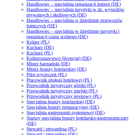
Handlowiec – specjalista organizacji imprez (DE)
Handlowiec – specjalista turystyki w dz. wyjazdów
prywatnych i służbowych (DE)
Handlowiec – specjalista w dziedzinie przewozów
lotniczych (DE)
Handlowiec – specjalista w dziedzinie turystyki i
organizacji czasu wolnego (DE)
Kelner (PL)
Kucharz (DE)
Kucharz (PL)
Kulturoznawstwo (licencjat) (DE)
Mistrz barmański (DE)
Mistrz branży hotelarskiej (DE)
Pilot wycieczek (PL)
Pracownik obsługi hotelowej (PL)
Przewodnik turystyczny górski (PL)
Przewodnik turystyczny miejski (PL)
Przewodnik turystyczny terenowy (PL)
Specjalista branży hotelarskiej (DE)
Specjalista branży restauracyjnej (DE)
Specjalista gastronomii systemowej (DE)
Starszy specjalista branży hotelarsko-gastronomicznej
(DE)
Steward / stewardesa (PL)
Steward / stewardesa (DE)