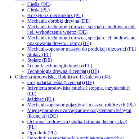
Cieśla (DE)
Cieśla (PL)
Koszykarz-plecionkarz (PL)
Mechanik obróbki drewna (DE)
Mechanik technologii drewna, specjaln.: budowa mebli
i el. wykończenia wnętrz (DE)
Mechanik technologii drewna, specjaln.: el. budowlane,
opakowania drewn. i ramy (DE)
Mechanik-operator maszyn do produkcji drzewnej (PL)
Stolarz (PL)
Stolarz (DE)
Technik technologii drewna (PL)
Technologia drewna (licencjat) (DE)
Ochrona środowiska, Rolnictwo i leśnictwo (34)
Gospodarka leśna (licencjat) (DE)
Inżynieria środowiska (studia I stopnia, inżynierskie)
(PL)
Jeździec (PL)
Mechanik-operator pojazdów i maszyn rolniczych (PL)
Międzynarodowe zarządzanie ekosystemami leśnymi
(licencjat) (DE)
Ochrona środowiska (studia I stopnia, licencjackie)
(PL)
Ogrodnik (PL)
Ogrodnik ze specjalnością architektura ogrodów i