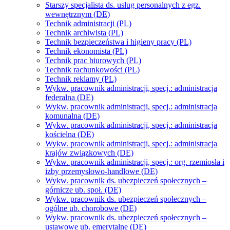
Starszy specjalista ds. usług personalnych z egz.
wewnętrznym (DE)
Technik administracji (PL)
Technik archiwista (PL)
Technik bezpieczeństwa i higieny pracy (PL)
Technik ekonomista (PL)
Technik prac biurowych (PL)
Technik rachunkowości (PL)
Technik reklamy (PL)
Wykw. pracownik administracji, specj.: administracja
federalna (DE)
Wykw. pracownik administracji, specj.: administracja
komunalna (DE)
Wykw. pracownik administracji, specj.: administracja
kościelna (DE)
Wykw. pracownik administracji, specj.: administracja
krajów związkowych (DE)
Wykw. pracownik administracji, specj.: org. rzemiosła i
izby przemysłowo-handlowe (DE)
Wykw. pracownik ds. ubezpieczeń społecznych –
górnicze ub. społ. (DE)
Wykw. pracownik ds. ubezpieczeń społecznych –
ogólne ub. chorobowe (DE)
Wykw. pracownik ds. ubezpieczeń społecznych –
ustawowe ub. emerytalne (DE)