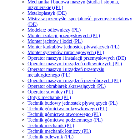
Mechanika i budowa maszyn (studia I stopnia,
inżynierskie) (PL)
Metaloplastyk (DE)
Mistrz w przemyśle, specjalność: przemysł metalowy
(DE)
Modelarz odlewniczy (PL)
Monter izolacji przemysłowych (PL)
Monter jachtów i łodzi (PL)
Monter kadłubów jednostek pływających (PL)
Monter systemów rurociągowych (PL)
Operator maszyn i instalacji przemysłowych (DE)
Operator maszyn i urządzeń odlewniczych (PL)
Operator maszyn i urządzeń przemysłu
metalurgicznego (PL)
Operator maszyn i urządzeń przeróbczych (PL)
Operator obrabiarek skrawających (PL)
Operator suwnicy (PL)
Optyk-mechanik (PL)
Technik budowy jednostek pływających (PL)
Technik górnictwa odkrywkowego (PL)
Technik górnictwa otworowego (PL)
Technik górnictwa podziemnego (PL)
Technik mechanik (PL)
Technik mechanik lotniczy (PL)
Technik odlewnik (PL)