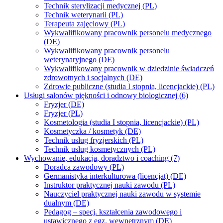
Technik sterylizacji medycznej (PL)
Technik weterynarii (PL)
Terapeuta zajęciowy (PL)
Wykwalifikowany pracownik personelu medycznego
(DE)
Wykwalifikowany pracownik personelu
weterynaryjnego (DE)
Wykwalifikowany pracownik w dziedzinie świadczeń
zdrowotnych i socjalnych (DE)
Zdrowie publiczne (studia I stopnia, licencjackie) (PL)
Usługi salonów piękności i odnowy biologicznej (6)
Fryzjer (DE)
Fryzjer (PL)
Kosmetologia (studia I stopnia, licencjackie) (PL)
Kosmetyczka / kosmetyk (DE)
Technik usług fryzjerskich (PL)
Technik usług kosmetycznych (PL)
Wychowanie, edukacja, doradztwo i coaching (7)
Doradca zawodowy (PL)
Germanistyka interkulturowa (licencjat) (DE)
Instruktor praktycznej nauki zawodu (PL)
Nauczyciel praktycznej nauki zawodu w systemie
dualnym (DE)
Pedagog – specj. kształcenia zawodowego i
ustawicznego z egz. wewnętrznym (DE)