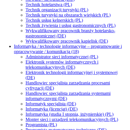
Technik hotelarstwa (PL)
Technik organizacji turystyki (PL)
Technik turystyki na obszarach wiejskich (PL)
Technik usług kelnerskich (PL)
Technik żywienia i usług gastronomicznych (PL)
Wykwalifikowany pracownik branży hotelarsko-
gastronomicznej (DE)
Wykwalifikowany pracownik kąpielisk (DE)
Informatyka / technologie informacyjne – programowanie i
opracowywanie / komunikacja (18)
Administrator sieci informatycznej (PL)
Elektronik systemów informatycznych i
telekomunikacyjnych (DE)
Elektronik technologii informacyjnej i systemowej
(DE)
Handlowiec specjalista zarządzania procesami
cyfryzacji (DE)
Handlowiec specjalista zarządzania systemami
informatycznymi (DE)
Informatyk specjalista (DE)
Informatyka (licencjat) (DE)
Informatyka (studia I stopnia, inżynierskie) (PL)
Monter sieci i urządzeń telekomunikacyjnych (PL)
Programista (PL)
Programista matematyczno-techniczny (DE)