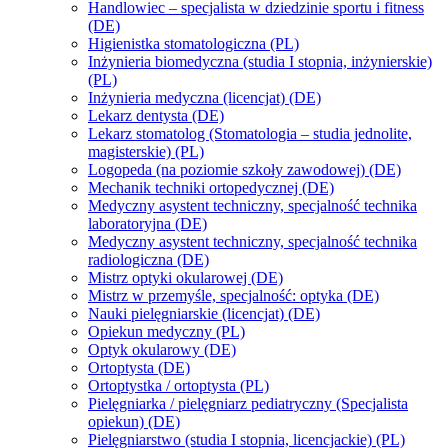
Handlowiec – specjalista w dziedzinie sportu i fitness
(DE)
Higienistka stomatologiczna (PL)
Inżynieria biomedyczna (studia I stopnia, inżynierskie)
(PL)
Inżynieria medyczna (licencjat) (DE)
Lekarz dentysta (DE)
Lekarz stomatolog (Stomatologia – studia jednolite,
magisterskie) (PL)
Logopeda (na poziomie szkoły zawodowej) (DE)
Mechanik techniki ortopedycznej (DE)
Medyczny asystent techniczny, specjalność technika
laboratoryjna (DE)
Medyczny asystent techniczny, specjalność technika
radiologiczna (DE)
Mistrz optyki okularowej (DE)
Mistrz w przemyśle, specjalność: optyka (DE)
Nauki pielęgniarskie (licencjat) (DE)
Opiekun medyczny (PL)
Optyk okularowy (DE)
Ortoptysta (DE)
Ortoptystka / ortoptysta (PL)
Pielęgniarka / pielęgniarz pediatryczny (Specjalista
opiekun) (DE)
Pielęgniarstwo (studia I stopnia, licencjackie) (PL)