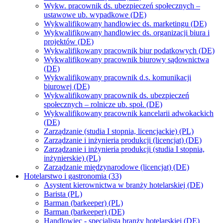
Wykw. pracownik ds. ubezpieczeń społecznych –
ustawowe ub. wypadkowe (DE)
Wykwalifikowany handlowiec ds. marketingu (DE)
Wykwalifikowany handlowiec ds. organizacji biura i
projektów (DE)
Wykwalifikowany pracownik biur podatkowych (DE)
Wykwalifikowany pracownik biurowy sądownictwa
(DE)
Wykwalifikowany pracownik d.s. komunikacji
biurowej (DE)
Wykwalifikowany pracownik ds. ubezpieczeń
społecznych – rolnicze ub. społ. (DE)
Wykwalifikowany pracownik kancelarii adwokackich
(DE)
Zarządzanie (studia I stopnia, licencjackie) (PL)
Zarządzanie i inżynieria produkcji (licencjat) (DE)
Zarządzanie i inżynieria produkcji (studia I stopnia,
inżynierskie) (PL)
Zarządzanie międzynarodowe (licencjat) (DE)
Hotelarstwo i gastronomia (33)
Asystent kierownictwa w branży hotelarskiej (DE)
Barista (PL)
Barman (barkeeper) (PL)
Barman (barkeeper) (DE)
Handlowiec - specjalista branży hotelarskiej (DE)