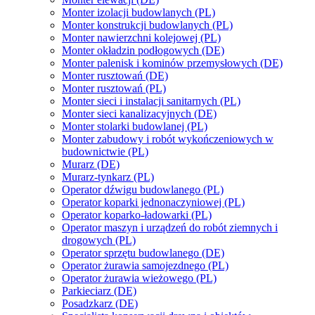
Monter izolacji budowlanych (PL)
Monter konstrukcji budowlanych (PL)
Monter nawierzchni kolejowej (PL)
Monter okładzin podłogowych (DE)
Monter palenisk i kominów przemysłowych (DE)
Monter rusztowań (DE)
Monter rusztowań (PL)
Monter sieci i instalacji sanitarnych (PL)
Monter sieci kanalizacyjnych (DE)
Monter stolarki budowlanej (PL)
Monter zabudowy i robót wykończeniowych w
budownictwie (PL)
Murarz (DE)
Murarz-tynkarz (PL)
Operator dźwigu budowlanego (PL)
Operator koparki jednonaczyniowej (PL)
Operator koparko-ładowarki (PL)
Operator maszyn i urządzeń do robót ziemnych i
drogowych (PL)
Operator sprzętu budowlanego (DE)
Operator żurawia samojezdnego (PL)
Operator żurawia wieżowego (PL)
Parkieciarz (DE)
Posadzkarz (DE)