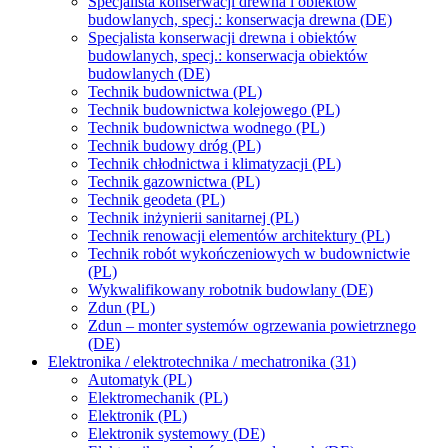
Specjalista konserwacji drewna i obiektów
budowlanych, specj.: konserwacja drewna (DE)
Specjalista konserwacji drewna i obiektów
budowlanych, specj.: konserwacja obiektów
budowlanych (DE)
Technik budownictwa (PL)
Technik budownictwa kolejowego (PL)
Technik budownictwa wodnego (PL)
Technik budowy dróg (PL)
Technik chłodnictwa i klimatyzacji (PL)
Technik gazownictwa (PL)
Technik geodeta (PL)
Technik inżynierii sanitarnej (PL)
Technik renowacji elementów architektury (PL)
Technik robót wykończeniowych w budownictwie
(PL)
Wykwalifikowany robotnik budowlany (DE)
Zdun (PL)
Zdun – monter systemów ogrzewania powietrznego
(DE)
Elektronika / elektrotechnika / mechatronika (31)
Automatyk (PL)
Elektromechanik (PL)
Elektronik (PL)
Elektronik systemowy (DE)