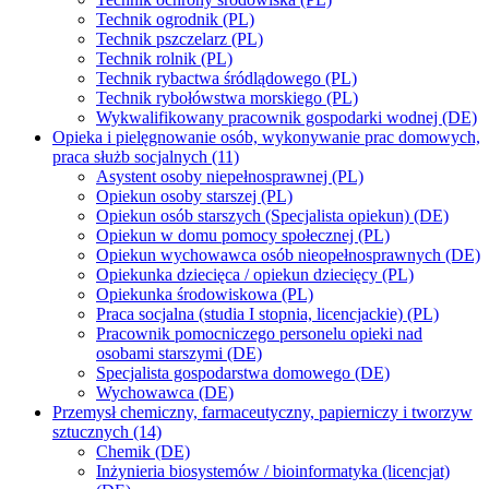
Technik ogrodnik (PL)
Technik pszczelarz (PL)
Technik rolnik (PL)
Technik rybactwa śródlądowego (PL)
Technik rybołówstwa morskiego (PL)
Wykwalifikowany pracownik gospodarki wodnej (DE)
Opieka i pielęgnowanie osób, wykonywanie prac domowych,
praca służb socjalnych (11)
Asystent osoby niepełnosprawnej (PL)
Opiekun osoby starszej (PL)
Opiekun osób starszych (Specjalista opiekun) (DE)
Opiekun w domu pomocy społecznej (PL)
Opiekun wychowawca osób nieopełnosprawnych (DE)
Opiekunka dziecięca / opiekun dziecięcy (PL)
Opiekunka środowiskowa (PL)
Praca socjalna (studia I stopnia, licencjackie) (PL)
Pracownik pomocniczego personelu opieki nad
osobami starszymi (DE)
Specjalista gospodarstwa domowego (DE)
Wychowawca (DE)
Przemysł chemiczny, farmaceutyczny, papierniczy i tworzyw
sztucznych (14)
Chemik (DE)
Inżynieria biosystemów / bioinformatyka (licencjat)