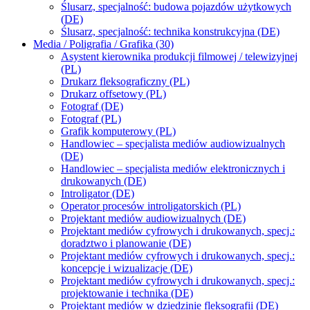
Ślusarz, specjalność: budowa pojazdów użytkowych
(DE)
Ślusarz, specjalność: technika konstrukcyjna (DE)
Media / Poligrafia / Grafika (30)
Asystent kierownika produkcji filmowej / telewizyjnej
(PL)
Drukarz fleksograficzny (PL)
Drukarz offsetowy (PL)
Fotograf (DE)
Fotograf (PL)
Grafik komputerowy (PL)
Handlowiec – specjalista mediów audiowizualnych
(DE)
Handlowiec – specjalista mediów elektronicznych i
drukowanych (DE)
Introligator (DE)
Operator procesów introligatorskich (PL)
Projektant mediów audiowizualnych (DE)
Projektant mediów cyfrowych i drukowanych, specj.:
doradztwo i planowanie (DE)
Projektant mediów cyfrowych i drukowanych, specj.:
koncepcje i wizualizacje (DE)
Projektant mediów cyfrowych i drukowanych, specj.:
projektowanie i technika (DE)
Projektant mediów w dziedzinie fleksografii (DE)