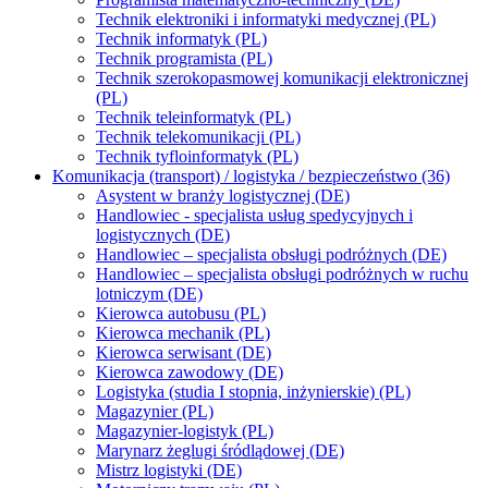
Technik elektroniki i informatyki medycznej (PL)
Technik informatyk (PL)
Technik programista (PL)
Technik szerokopasmowej komunikacji elektronicznej
(PL)
Technik teleinformatyk (PL)
Technik telekomunikacji (PL)
Technik tyfloinformatyk (PL)
Komunikacja (transport) / logistyka / bezpieczeństwo (36)
Asystent w branży logistycznej (DE)
Handlowiec - specjalista usług spedycyjnych i
logistycznych (DE)
Handlowiec – specjalista obsługi podróżnych (DE)
Handlowiec – specjalista obsługi podróżnych w ruchu
lotniczym (DE)
Kierowca autobusu (PL)
Kierowca mechanik (PL)
Kierowca serwisant (DE)
Kierowca zawodowy (DE)
Logistyka (studia I stopnia, inżynierskie) (PL)
Magazynier (PL)
Magazynier-logistyk (PL)
Marynarz żeglugi śródlądowej (DE)
Mistrz logistyki (DE)