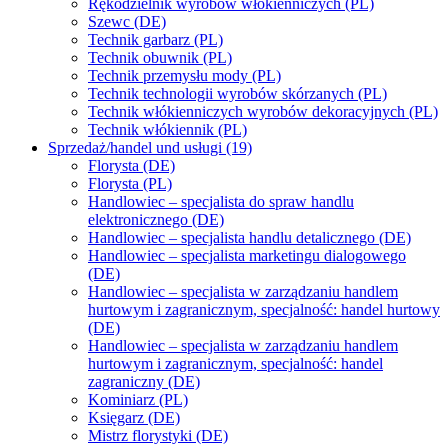
Rękodzielnik wyrobów włókienniczych (PL)
Szewc (DE)
Technik garbarz (PL)
Technik obuwnik (PL)
Technik przemysłu mody (PL)
Technik technologii wyrobów skórzanych (PL)
Technik włókienniczych wyrobów dekoracyjnych (PL)
Technik włókiennik (PL)
Sprzedaż/handel und usługi (19)
Florysta (DE)
Florysta (PL)
Handlowiec – specjalista do spraw handlu
elektronicznego (DE)
Handlowiec – specjalista handlu detalicznego (DE)
Handlowiec – specjalista marketingu dialogowego
(DE)
Handlowiec – specjalista w zarządzaniu handlem
hurtowym i zagranicznym, specjalność: handel hurtowy
(DE)
Handlowiec – specjalista w zarządzaniu handlem
hurtowym i zagranicznym, specjalność: handel
zagraniczny (DE)
Kominiarz (PL)
Księgarz (DE)
Mistrz florystyki (DE)