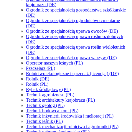
krajobrazu (DE)
Ogrodnik ze specjalnością gospodarstwa szkółkarskie
(DE)
Ogrodnik ze specjalnością ogrodnictwo cmentarne
(DE)
Ogrodnik ze specjalnością uprawa owoców (DE)
Ogrodnik ze specjalnością uprawa roślin ozdobnych
(DE)
Ogrodnik ze specjalnością uprawa roślin wieloletnich
(DE)
Ogrodnik ze specjalnością uprawa warzyw (DE)
Operator maszyn leśnych (PL)
Pszczelarz (PL)
Rolnictwo ekologiczne i sprzedaż (licencjat) (DE)
Rolnik (DE)
Rolnik (PL)
Rybak śródlądowy (PL)
Technik agrobiznesu (PL)
Technik architektury krajobrazu (PL)
Technik geolog (PL)
Technik hodowca koni (PL)
Technik inżynierii środowiska i melioracji (PL)
Technik leśnik (PL)
Technik mechanizacji rolnictwa i agrotroniki (PL)
Technik ochrony środowiska (PL)