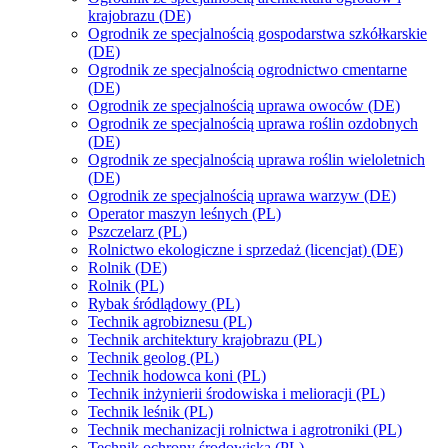
krajobrazu (DE)
Ogrodnik ze specjalnością gospodarstwa szkółkarskie
(DE)
Ogrodnik ze specjalnością ogrodnictwo cmentarne
(DE)
Ogrodnik ze specjalnością uprawa owoców (DE)
Ogrodnik ze specjalnością uprawa roślin ozdobnych
(DE)
Ogrodnik ze specjalnością uprawa roślin wieloletnich
(DE)
Ogrodnik ze specjalnością uprawa warzyw (DE)
Operator maszyn leśnych (PL)
Pszczelarz (PL)
Rolnictwo ekologiczne i sprzedaż (licencjat) (DE)
Rolnik (DE)
Rolnik (PL)
Rybak śródlądowy (PL)
Technik agrobiznesu (PL)
Technik architektury krajobrazu (PL)
Technik geolog (PL)
Technik hodowca koni (PL)
Technik inżynierii środowiska i melioracji (PL)
Technik leśnik (PL)
Technik mechanizacji rolnictwa i agrotroniki (PL)
Technik ochrony środowiska (PL)