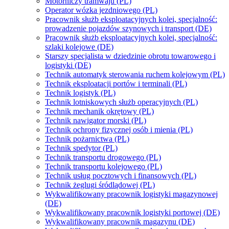
Motorniczy tramwaju (PL)
Operator wózka jezdniowego (PL)
Pracownik służb eksploatacyjnych kolei, specjalność:
prowadzenie pojazdów szynowych i transport (DE)
Pracownik służb eksploatacyjnych kolei, specjalność:
szlaki kolejowe (DE)
Starszy specjalista w dziedzinie obrotu towarowego i
logistyki (DE)
Technik automatyk sterowania ruchem kolejowym (PL)
Technik eksploatacji portów i terminali (PL)
Technik logistyk (PL)
Technik lotniskowych służb operacyjnych (PL)
Technik mechanik okrętowy (PL)
Technik nawigator morski (PL)
Technik ochrony fizycznej osób i mienia (PL)
Technik pożarnictwa (PL)
Technik spedytor (PL)
Technik transportu drogowego (PL)
Technik transportu kolejowego (PL)
Technik usług pocztowych i finansowych (PL)
Technik żeglugi śródlądowej (PL)
Wykwalifikowany pracownik logistyki magazynowej
(DE)
Wykwalifikowany pracownik logistyki portowej (DE)
Wykwalifikowany pracownik magazynu (DE)