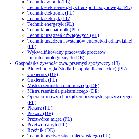
Technik awionik (PL)
Technik elektroenergetyk transportu szynowego (PL)
Technik elektronik (PL)
Technik elektryk (PL)
Technik energetyk (PL)
Technik mechatronik (PL)
Technik urządzeń dźwigowych (PL)
Technik urządzeń i systemów energetyki odnawialnej
(PL)
Wykwalifikowany pracownik procesów
mikrotechnologicznych (DE)
Gospodarka żywnościowa, przemysł spożywczy (13)
Biotechnologia (studia I stopnia, licencjackie) (PL)
Cukiernik (DE)
Cukiernik (PL)
Mistrz rzemiosła cukierniczego (DE)
Mistrz rzemiosła piekarniczego (DE)
Operator maszyn i urządzeń przemysłu spożywczego
(PL)
Piekarz (PL)
Piekarz (DE)
Przetwórca mięsa (PL)
Przetwórca ryb (PL)
Rzeźnik (DE)
Technik przetwórstwa mleczarskiego (PL)