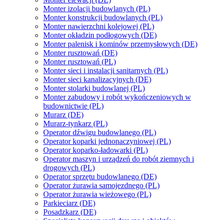
Monter izolacji budowlanych (PL)
Monter konstrukcji budowlanych (PL)
Monter nawierzchni kolejowej (PL)
Monter okładzin podłogowych (DE)
Monter palenisk i kominów przemysłowych (DE)
Monter rusztowań (DE)
Monter rusztowań (PL)
Monter sieci i instalacji sanitarnych (PL)
Monter sieci kanalizacyjnych (DE)
Monter stolarki budowlanej (PL)
Monter zabudowy i robót wykończeniowych w
budownictwie (PL)
Murarz (DE)
Murarz-tynkarz (PL)
Operator dźwigu budowlanego (PL)
Operator koparki jednonaczyniowej (PL)
Operator koparko-ładowarki (PL)
Operator maszyn i urządzeń do robót ziemnych i
drogowych (PL)
Operator sprzętu budowlanego (DE)
Operator żurawia samojezdnego (PL)
Operator żurawia wieżowego (PL)
Parkieciarz (DE)
Posadzkarz (DE)