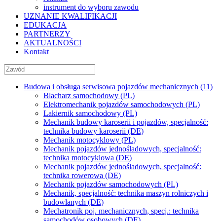
instrument do wyboru zawodu
UZNANIE KWALIFIKACJI
EDUKACJA
PARTNERZY
AKTUALNOŚCI
Kontakt
Budowa i obsługa serwisowa pojazdów mechanicznych (11)
Blacharz samochodowy (PL)
Elektromechanik pojazdów samochodowych (PL)
Lakiernik samochodowy (PL)
Mechanik budowy karoserii i pojazdów, specjalność:
technika budowy karoserii (DE)
Mechanik motocyklowy (PL)
Mechanik pojazdów jednośladowych, specjalność:
technika motocyklowa (DE)
Mechanik pojazdów jednośladowych, specjalność:
technika rowerowa (DE)
Mechanik pojazdów samochodowych (PL)
Mechanik, specjalność: technika maszyn rolniczych i
budowlanych (DE)
Mechatronik poj. mechanicznych, specj.: technika
samochodów osobowych (DE)