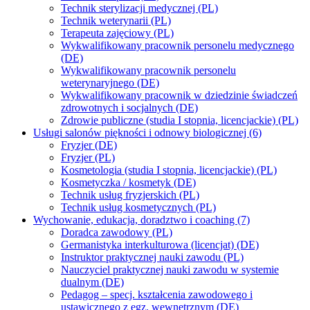
Technik sterylizacji medycznej (PL)
Technik weterynarii (PL)
Terapeuta zajęciowy (PL)
Wykwalifikowany pracownik personelu medycznego
(DE)
Wykwalifikowany pracownik personelu
weterynaryjnego (DE)
Wykwalifikowany pracownik w dziedzinie świadczeń
zdrowotnych i socjalnych (DE)
Zdrowie publiczne (studia I stopnia, licencjackie) (PL)
Usługi salonów piękności i odnowy biologicznej (6)
Fryzjer (DE)
Fryzjer (PL)
Kosmetologia (studia I stopnia, licencjackie) (PL)
Kosmetyczka / kosmetyk (DE)
Technik usług fryzjerskich (PL)
Technik usług kosmetycznych (PL)
Wychowanie, edukacja, doradztwo i coaching (7)
Doradca zawodowy (PL)
Germanistyka interkulturowa (licencjat) (DE)
Instruktor praktycznej nauki zawodu (PL)
Nauczyciel praktycznej nauki zawodu w systemie
dualnym (DE)
Pedagog – specj. kształcenia zawodowego i
ustawicznego z egz. wewnętrznym (DE)