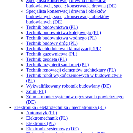
Specjalista konserwacji drewna i obiektów
budowlanych, specj.: konserwacja drewna (DE)
Specjalista konserwacji drewna i obiektów
budowlanych, specj.: konserwacja obiektów
budowlanych (DE)
Technik budownictwa (PL)
Technik budownictwa kolejowego (PL)
Technik budownictwa wodnego (PL)
Technik budowy dróg (PL)
Technik chłodnictwa i klimatyzacji (PL)
Technik gazownictwa (PL)
Technik geodeta (PL)
Technik inżynierii sanitarnej (PL)
Technik renowacji elementów architektury (PL)
Technik robót wykończeniowych w budownictwie
(PL)
Wykwalifikowany robotnik budowlany (DE)
Zdun (PL)
Zdun – monter systemów ogrzewania powietrznego
(DE)
Elektronika / elektrotechnika / mechatronika (31)
Automatyk (PL)
Elektromechanik (PL)
Elektronik (PL)
Elektronik systemowy (DE)