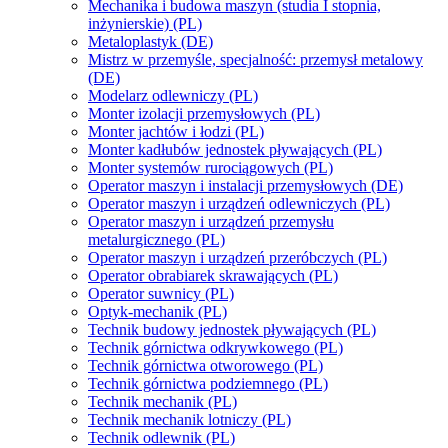
Mechanika i budowa maszyn (studia I stopnia,
inżynierskie) (PL)
Metaloplastyk (DE)
Mistrz w przemyśle, specjalność: przemysł metalowy
(DE)
Modelarz odlewniczy (PL)
Monter izolacji przemysłowych (PL)
Monter jachtów i łodzi (PL)
Monter kadłubów jednostek pływających (PL)
Monter systemów rurociągowych (PL)
Operator maszyn i instalacji przemysłowych (DE)
Operator maszyn i urządzeń odlewniczych (PL)
Operator maszyn i urządzeń przemysłu
metalurgicznego (PL)
Operator maszyn i urządzeń przeróbczych (PL)
Operator obrabiarek skrawających (PL)
Operator suwnicy (PL)
Optyk-mechanik (PL)
Technik budowy jednostek pływających (PL)
Technik górnictwa odkrywkowego (PL)
Technik górnictwa otworowego (PL)
Technik górnictwa podziemnego (PL)
Technik mechanik (PL)
Technik mechanik lotniczy (PL)
Technik odlewnik (PL)