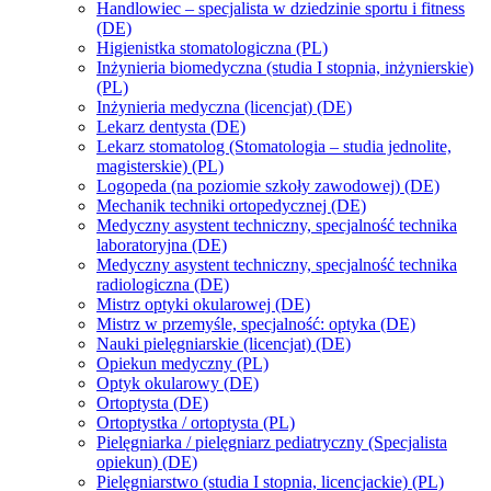
Handlowiec – specjalista w dziedzinie sportu i fitness
(DE)
Higienistka stomatologiczna (PL)
Inżynieria biomedyczna (studia I stopnia, inżynierskie)
(PL)
Inżynieria medyczna (licencjat) (DE)
Lekarz dentysta (DE)
Lekarz stomatolog (Stomatologia – studia jednolite,
magisterskie) (PL)
Logopeda (na poziomie szkoły zawodowej) (DE)
Mechanik techniki ortopedycznej (DE)
Medyczny asystent techniczny, specjalność technika
laboratoryjna (DE)
Medyczny asystent techniczny, specjalność technika
radiologiczna (DE)
Mistrz optyki okularowej (DE)
Mistrz w przemyśle, specjalność: optyka (DE)
Nauki pielęgniarskie (licencjat) (DE)
Opiekun medyczny (PL)
Optyk okularowy (DE)
Ortoptysta (DE)
Ortoptystka / ortoptysta (PL)
Pielęgniarka / pielęgniarz pediatryczny (Specjalista
opiekun) (DE)
Pielęgniarstwo (studia I stopnia, licencjackie) (PL)