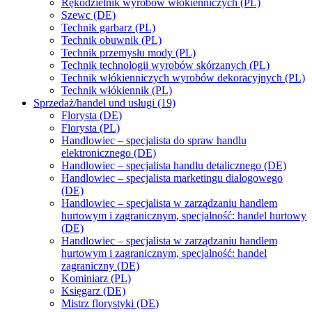
Rękodzielnik wyrobów włókienniczych (PL)
Szewc (DE)
Technik garbarz (PL)
Technik obuwnik (PL)
Technik przemysłu mody (PL)
Technik technologii wyrobów skórzanych (PL)
Technik włókienniczych wyrobów dekoracyjnych (PL)
Technik włókiennik (PL)
Sprzedaż/handel und usługi (19)
Florysta (DE)
Florysta (PL)
Handlowiec – specjalista do spraw handlu
elektronicznego (DE)
Handlowiec – specjalista handlu detalicznego (DE)
Handlowiec – specjalista marketingu dialogowego
(DE)
Handlowiec – specjalista w zarządzaniu handlem
hurtowym i zagranicznym, specjalność: handel hurtowy
(DE)
Handlowiec – specjalista w zarządzaniu handlem
hurtowym i zagranicznym, specjalność: handel
zagraniczny (DE)
Kominiarz (PL)
Księgarz (DE)
Mistrz florystyki (DE)