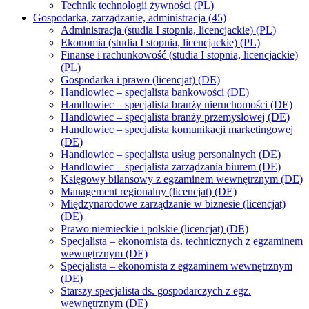
Technik technologii żywności (PL)
Gospodarka, zarządzanie, administracja (45)
Administracja (studia I stopnia, licencjackie) (PL)
Ekonomia (studia I stopnia, licencjackie) (PL)
Finanse i rachunkowość (studia I stopnia, licencjackie)
(PL)
Gospodarka i prawo (licencjat) (DE)
Handlowiec – specjalista bankowości (DE)
Handlowiec – specjalista branży nieruchomości (DE)
Handlowiec – specjalista branży przemysłowej (DE)
Handlowiec – specjalista komunikacji marketingowej
(DE)
Handlowiec – specjalista usług personalnych (DE)
Handlowiec – specjalista zarządzania biurem (DE)
Księgowy bilansowy z egzaminem wewnętrznym (DE)
Management regionalny (licencjat) (DE)
Międzynarodowe zarządzanie w biznesie (licencjat)
(DE)
Prawo niemieckie i polskie (licencjat) (DE)
Specjalista – ekonomista ds. technicznych z egzaminem
wewnętrznym (DE)
Specjalista – ekonomista z egzaminem wewnętrznym
(DE)
Starszy specjalista ds. gospodarczych z egz.
wewnętrznym (DE)