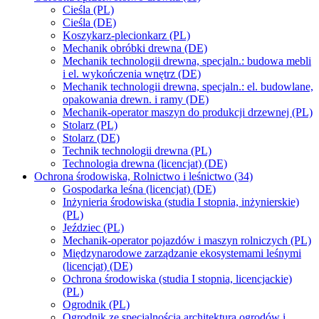
Cieśla (PL)
Cieśla (DE)
Koszykarz-plecionkarz (PL)
Mechanik obróbki drewna (DE)
Mechanik technologii drewna, specjaln.: budowa mebli
i el. wykończenia wnętrz (DE)
Mechanik technologii drewna, specjaln.: el. budowlane,
opakowania drewn. i ramy (DE)
Mechanik-operator maszyn do produkcji drzewnej (PL)
Stolarz (PL)
Stolarz (DE)
Technik technologii drewna (PL)
Technologia drewna (licencjat) (DE)
Ochrona środowiska, Rolnictwo i leśnictwo (34)
Gospodarka leśna (licencjat) (DE)
Inżynieria środowiska (studia I stopnia, inżynierskie)
(PL)
Jeździec (PL)
Mechanik-operator pojazdów i maszyn rolniczych (PL)
Międzynarodowe zarządzanie ekosystemami leśnymi
(licencjat) (DE)
Ochrona środowiska (studia I stopnia, licencjackie)
(PL)
Ogrodnik (PL)
Ogrodnik ze specjalnością architektura ogrodów i