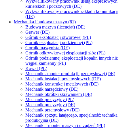
Wykwalifikowany pracownik usług ekspresowych,
kurierskich i pocztowych (DE)
Wykwalifikowany pracownik zakładu komunikacji
(DE)
Mechanika i budowa maszyn (61)
Budowa maszyn (licencjat) (DE)
Grawer (DE)
Górnik eksploatacji otworowej (PL)
Górnik eksploatacji podziemnej (PL)
Górnik maszynista (DE)
Górnik odkrywkowej eksploatacji złóż (PL)
Górnik podziemnej eksploatacji kopalin innych niż
węgiel kamienny (PL)
Kowal (PL)
Mechanik - monter produkcji przemysłowej (DE)
Mechanik instalacji przemysłowych (DE)
Mechanik konstrukcji metalowych (DE)
Mechanik narzędziowy (DE)
Mechanik obróbki skrawaniem (DE)
Mechanik precyzyjny (PL)
Mechanik precyzyjny (DE)
Mechanik przemysłowy (DE)
Mechanik sprzętu latającego, specjalność: technika
produkcyjna (DE)
Mechanik – monter maszyn i urządzeń (PL)