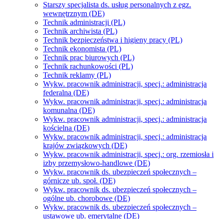
Starszy specjalista ds. usług personalnych z egz.
wewnętrznym (DE)
Technik administracji (PL)
Technik archiwista (PL)
Technik bezpieczeństwa i higieny pracy (PL)
Technik ekonomista (PL)
Technik prac biurowych (PL)
Technik rachunkowości (PL)
Technik reklamy (PL)
Wykw. pracownik administracji, specj.: administracja
federalna (DE)
Wykw. pracownik administracji, specj.: administracja
komunalna (DE)
Wykw. pracownik administracji, specj.: administracja
kościelna (DE)
Wykw. pracownik administracji, specj.: administracja
krajów związkowych (DE)
Wykw. pracownik administracji, specj.: org. rzemiosła i
izby przemysłowo-handlowe (DE)
Wykw. pracownik ds. ubezpieczeń społecznych –
górnicze ub. społ. (DE)
Wykw. pracownik ds. ubezpieczeń społecznych –
ogólne ub. chorobowe (DE)
Wykw. pracownik ds. ubezpieczeń społecznych –
ustawowe ub. emerytalne (DE)