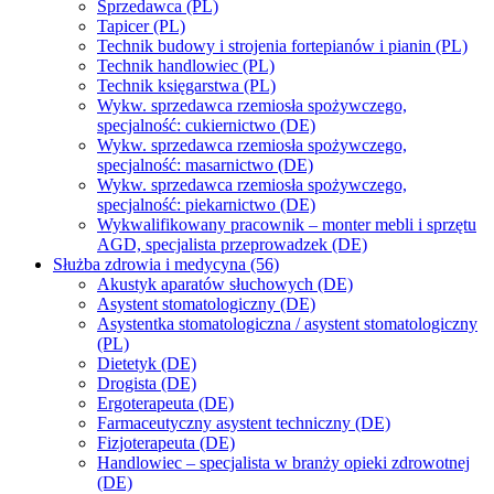
Sprzedawca (PL)
Tapicer (PL)
Technik budowy i strojenia fortepianów i pianin (PL)
Technik handlowiec (PL)
Technik księgarstwa (PL)
Wykw. sprzedawca rzemiosła spożywczego,
specjalność: cukiernictwo (DE)
Wykw. sprzedawca rzemiosła spożywczego,
specjalność: masarnictwo (DE)
Wykw. sprzedawca rzemiosła spożywczego,
specjalność: piekarnictwo (DE)
Wykwalifikowany pracownik – monter mebli i sprzętu
AGD, specjalista przeprowadzek (DE)
Służba zdrowia i medycyna (56)
Akustyk aparatów słuchowych (DE)
Asystent stomatologiczny (DE)
Asystentka stomatologiczna / asystent stomatologiczny
(PL)
Dietetyk (DE)
Drogista (DE)
Ergoterapeuta (DE)
Farmaceutyczny asystent techniczny (DE)
Fizjoterapeuta (DE)
Handlowiec – specjalista w branży opieki zdrowotnej
(DE)