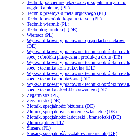
Technik podziemnej eksploatacji kopalin innych niż
węgiel kamienny (PL)
Technik przemysłu metalurgicznego (PL)
Technik przeróbki kopalin stałych (PL)
Technik wiertnik (PL)
Technolog produkcji (DE)
Wiertacz (PL)
Wykwalifikowany pracownik gospodarki ściekowej
(DE)
Wykwalifikowany pracownik techniki obróbki metali,
specj.: obróbka plastyczna i produkcja drutu (DE)
Wykwalifikowany pracownik techniki obróbki metali,
specj.: technika konstrukcyjna (DE)
Wykwalifikowany pracownik techniki obróbki metali,
specj.: technika montażowa (DE)
Wykwalifikowany pracownik techniki obróbki metali,
specj.: technika obróbki skrawaniem (DE)
Zegarmistrz (PL)
Zegarmistrz (DE)
Złotnik, specjalność: biżuteria (DE)
Złotnik, specjalność: kamienie szlachetne (DE)
Złotnik, specjalność: łańcuszki i bransoletki (DE)
Złotnik-jubiler (PL)
Ślusarz (PL)
Ślusarz, specjalność: kształtowanie metali (DE)