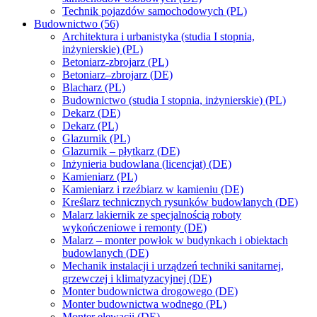
Technik pojazdów samochodowych (PL)
Budownictwo (56)
Architektura i urbanistyka (studia I stopnia,
inżynierskie) (PL)
Betoniarz-zbrojarz (PL)
Betoniarz–zbrojarz (DE)
Blacharz (PL)
Budownictwo (studia I stopnia, inżynierskie) (PL)
Dekarz (DE)
Dekarz (PL)
Glazurnik (PL)
Glazurnik – płytkarz (DE)
Inżynieria budowlana (licencjat) (DE)
Kamieniarz (PL)
Kamieniarz i rzeźbiarz w kamieniu (DE)
Kreślarz technicznych rysunków budowlanych (DE)
Malarz lakiernik ze specjalnością roboty
wykończeniowe i remonty (DE)
Malarz – monter powłok w budynkach i obiektach
budowlanych (DE)
Mechanik instalacji i urządzeń techniki sanitarnej,
grzewczej i klimatyzacyjnej (DE)
Monter budownictwa drogowego (DE)
Monter budownictwa wodnego (PL)
Monter elewacji (DE)