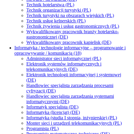
Technik hotelarstwa (PL)
Technik organizacji turystyki (PL)
Technik turystyki na obszarach wiejskich (PL)
Technik usług kelnerskich (PL)
Technik żywienia i usług gastronomicznych (PL)
Wykwalifikowany pracownik branży hotelarsko-
gastronomicznej (DE)
Wykwalifikowany pracownik kąpielisk (DE)
Informatyka / technologie informacyjne – programowanie i
opracowywanie / komunikacja (18)
Administrator sieci informatycznej (PL)
Elektronik systemów informatycznych i
telekomunikacyjnych (DE)
Elektronik technologii informacyjnej i systemowej
(DE)
Handlowiec specjalista zarządzania procesami
cyfryzacji (DE)
Handlowiec specjalista zarządzania systemami
informatycznymi (DE)
Informatyk specjalista (DE)
Informatyka (licencjat) (DE)
Informatyka (studia I stopnia, inżynierskie) (PL)
Monter sieci i urządzeń telekomunikacyjnych (PL)
Programista (PL)
Programista matematyczno-techniczny (DE)