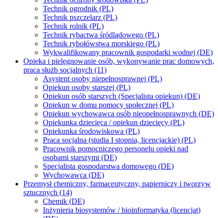
Technik ogrodnik (PL)
Technik pszczelarz (PL)
Technik rolnik (PL)
Technik rybactwa śródlądowego (PL)
Technik rybołówstwa morskiego (PL)
Wykwalifikowany pracownik gospodarki wodnej (DE)
Opieka i pielęgnowanie osób, wykonywanie prac domowych,
praca służb socjalnych (11)
Asystent osoby niepełnosprawnej (PL)
Opiekun osoby starszej (PL)
Opiekun osób starszych (Specjalista opiekun) (DE)
Opiekun w domu pomocy społecznej (PL)
Opiekun wychowawca osób nieopełnosprawnych (DE)
Opiekunka dziecięca / opiekun dziecięcy (PL)
Opiekunka środowiskowa (PL)
Praca socjalna (studia I stopnia, licencjackie) (PL)
Pracownik pomocniczego personelu opieki nad
osobami starszymi (DE)
Specjalista gospodarstwa domowego (DE)
Wychowawca (DE)
Przemysł chemiczny, farmaceutyczny, papierniczy i tworzyw
sztucznych (14)
Chemik (DE)
Inżynieria biosystemów / bioinformatyka (licencjat)