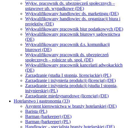
Wykw. pracownik ds. ubezpieczeń społecznych –
ustawowe ub. wypadkowe (DE)
Wykwalifikowany handlowiec ds. marketingu (DE)
Wykwalifikowany handlowiec ds. organizacji biura i
projektów (DE)
Wykwalifikowany pracownik biur podatkowych (DE)
Wykwalifikowany pracownik biurowy sądownictwa
(DE)
Wykwalifikowany pracownik d.s. komunikacji
biurowej (DE)
Wykwalifikowany pracownik ds. ubezpieczeń
społecznych – rolnicze ub. społ. (DE)
Wykwalifikowany pracownik kancelarii adwokackich
(DE)
Zarządzanie (studia I stopnia, licencjackie) (PL)
Zarządzanie i inżynieria produkcji (licencjat) (DE)
Zarządzanie i inżynieria produkcji (studia I stopnia,
inżynierskie) (PL)
Zarządzanie międzynarodowe (licencjat) (DE)
Hotelarstwo i gastronomia (33)
Asystent kierownictwa w branży hotelarskiej (DE)
Barista (PL)
Barman (barkeeper) (DE)
Barman (barkeeper) (PL)
Handlowiec - specjalista branży hotelarskiej (DE)