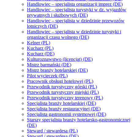
Handlowiec – specjalista organizacji imprez (DE)
Handlowiec – specjalista turystyki w dz. wyjazdów
prywatnych i służbowych (DE)
Handlowiec – specjalista w dziedzinie przewozów
lotniczych (DE)
Handlowiec – specjalista w dziedzinie turystyki i
organizacji czasu wolnego (DE)
Kelner (PL)
Kucharz (PL)
Kucharz (DE)
Kulturoznawstwo (licencjat) (DE)
Mistrz barmański (DE)
Mistrz branży hotelarskiej (DE)
Pilot wycieczek (PL)
Pracownik obsługi hotelowej (PL)
Przewodnik turystyczny górski (PL)
Przewodnik turystyczny miejski (PL)
Przewodnik turystyczny terenowy (PL)
Specjalista branży hotelarskiej (DE)
Specjalista branży restauracyjnej (DE)
Specjalista gastronomii systemowej (DE)
Starszy specjalista branży hotelarsko-gastronomicznej
(DE)
Steward / stewardesa (PL)
Steward / stewardesa (DE)