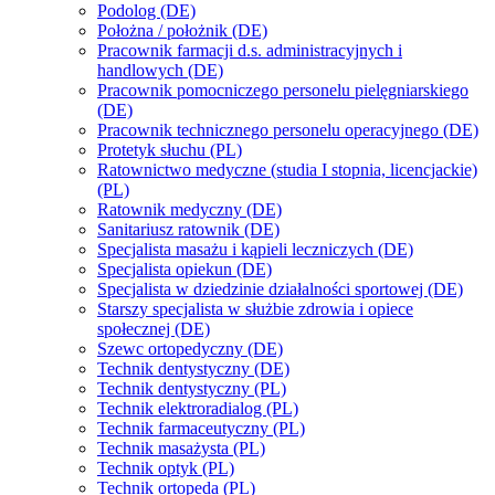
Podolog (DE)
Położna / położnik (DE)
Pracownik farmacji d.s. administracyjnych i
handlowych (DE)
Pracownik pomocniczego personelu pielęgniarskiego
(DE)
Pracownik technicznego personelu operacyjnego (DE)
Protetyk słuchu (PL)
Ratownictwo medyczne (studia I stopnia, licencjackie)
(PL)
Ratownik medyczny (DE)
Sanitariusz ratownik (DE)
Specjalista masażu i kąpieli leczniczych (DE)
Specjalista opiekun (DE)
Specjalista w dziedzinie działalności sportowej (DE)
Starszy specjalista w służbie zdrowia i opiece
społecznej (DE)
Szewc ortopedyczny (DE)
Technik dentystyczny (DE)
Technik dentystyczny (PL)
Technik elektroradialog (PL)
Technik farmaceutyczny (PL)
Technik masażysta (PL)
Technik optyk (PL)
Technik ortopeda (PL)