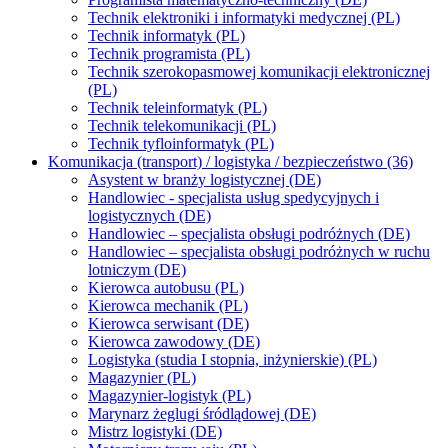
Technik elektroniki i informatyki medycznej (PL)
Technik informatyk (PL)
Technik programista (PL)
Technik szerokopasmowej komunikacji elektronicznej
(PL)
Technik teleinformatyk (PL)
Technik telekomunikacji (PL)
Technik tyfloinformatyk (PL)
Komunikacja (transport) / logistyka / bezpieczeństwo (36)
Asystent w branży logistycznej (DE)
Handlowiec - specjalista usług spedycyjnych i
logistycznych (DE)
Handlowiec – specjalista obsługi podróżnych (DE)
Handlowiec – specjalista obsługi podróżnych w ruchu
lotniczym (DE)
Kierowca autobusu (PL)
Kierowca mechanik (PL)
Kierowca serwisant (DE)
Kierowca zawodowy (DE)
Logistyka (studia I stopnia, inżynierskie) (PL)
Magazynier (PL)
Magazynier-logistyk (PL)
Marynarz żeglugi śródlądowej (DE)
Mistrz logistyki (DE)