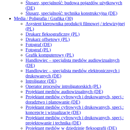
Ślusarz, specjalność: budowa pojazdów użytkowych
(DE)
Ślusarz, specjalność: technika konstrukcyjna (DE)
Media / Poligrafia / Grafika (30)
Asystent kierownika produkcji filmowej / telewizyjnej
(PL)
Drukarz fleksograficzny (PL)
Drukarz offsetowy (PL)
Fotograf (DE)
Fotograf (PL)
Grafik komputerowy (PL)
Handlowiec – specjalista mediów audiowizualnych
(DE)
Handlowiec – specjalista mediów elektronicznych i
drukowanych (DE)
Introligator (DE)
Operator procesów introligatorskich (PL)
Projektant mediów audiowizualnych (DE)
Projektant mediów cyfrowych i drukowanych, specj.:
doradztwo i planowanie (DE)
Projektant mediów cyfrowych i drukowanych, specj.:
koncepcje i wizualizacje (DE)
Projektant mediów cyfrowych i drukowanych, specj.:
projektowanie i technika (DE)
Projektant mediów w dziedzinie fleksografii (DE)