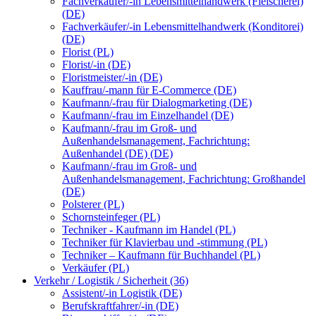
Fachverkäufer/-in Lebensmittelhandwerk (Fleischerei)
(DE)
Fachverkäufer/-in Lebensmittelhandwerk (Konditorei)
(DE)
Florist (PL)
Florist/-in (DE)
Floristmeister/-in (DE)
Kauffrau/-mann für E-Commerce (DE)
Kaufmann/-frau für Dialogmarketing (DE)
Kaufmann/-frau im Einzelhandel (DE)
Kaufmann/-frau im Groß- und
Außenhandelsmanagement, Fachrichtung:
Außenhandel (DE) (DE)
Kaufmann/-frau im Groß- und
Außenhandelsmanagement, Fachrichtung: Großhandel
(DE)
Polsterer (PL)
Schornsteinfeger (PL)
Techniker - Kaufmann im Handel (PL)
Techniker für Klavierbau und -stimmung (PL)
Techniker – Kaufmann für Buchhandel (PL)
Verkäufer (PL)
Verkehr / Logistik / Sicherheit (36)
Assistent/-in Logistik (DE)
Berufskraftfahrer/-in (DE)