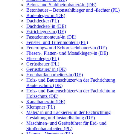
Beton- und Stahlbetonbauer/-in (DE)
Betonbauer – Betonstahlbieger und -flechter (PL)
Bodenleger/-in (DE)
Dachdecker (PL)
Dachdecker/-in (DE)
Estrichleger/-in (DE)
Fassadenmonteur/-in (DE)
Fenster- und Türenmonteur (PL)
Feuerungs- und Schornsteinbauer/-in (DE)
Fliesen-, Platten- und Mosaikleger/-in (DE)
Fliesenleger (PL)
Gerüstbauer (PL)
Gerüstbauer/-in (DE)
Hochbaufacharbeiter/-in (DE)
Holz- und Bautenschützer/-in der Fachrichtung
Bautenschutz (DE)
Holz- und Bautenschützer/-in der Fachrichtung
Holzschutz (DE)
Kanalbauer/-in (DE)
Klempner (PL)
Maler/-in und Lackierer/-in der Fachrichtung
Gestaltung und Instandhaltung (DE)
Maschinen- und Geräteführer für Erd- und
Straßenbauarbeiten (PL)
Maurer – Verputzer (PL)