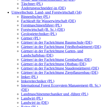
Täschner (PL)
Änderungsschneider/-in (DE)
Umweltschutz, Land- und Forstwirtschaft (34)
Binnenfischer (PL)
Fachkraft für Wasserwirtschaft (DE)
Forstmaschinenführer (PL)
Forstwirtschaft (B. Sc.) (DE)
Geologietechniker (PL)
Gärtner (PL)
Gärtner/-in der Fachrichtung Baumschule (DE)
Gärtner/-in der Fachrichtung Friedhofsgärtnerei (DE)
Gärtner/-in der Fachrichtung Garten- und
Landschaftsbau (DE)
Gärtner/-in der Fachrichtung Gemüsebau (DE)
Gärtner/-in der Fachrichtung Obstbau (DE)
Gärtner/-in der Fachrichtung Staudengärtnerei (DE)
Gärtner/-in der Fachrichtung Zierpflanzenbau (DE)
Imker (PL)
Imkereitechniker (PL)
International Forest Ecosystem Management (B. Sc.)
(DE)
Landmaschinenmechaniker und -führer (PL)
Landwirt (PL)
Landwirt/-in (DE)
Reiter (PL)