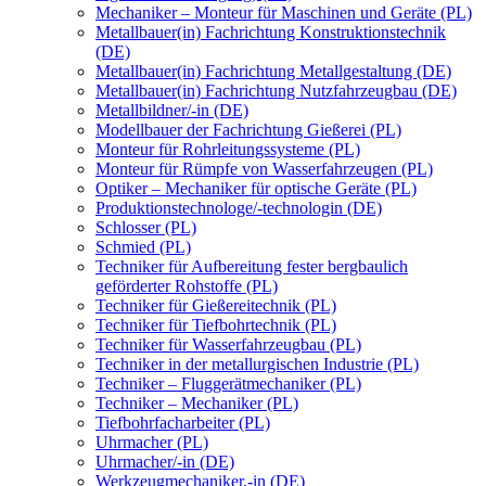
Mechaniker – Monteur für Maschinen und Geräte (PL)
Metallbauer(in) Fachrichtung Konstruktionstechnik
(DE)
Metallbauer(in) Fachrichtung Metallgestaltung (DE)
Metallbauer(in) Fachrichtung Nutzfahrzeugbau (DE)
Metallbildner/-in (DE)
Modellbauer der Fachrichtung Gießerei (PL)
Monteur für Rohrleitungssysteme (PL)
Monteur für Rümpfe von Wasserfahrzeugen (PL)
Optiker – Mechaniker für optische Geräte (PL)
Produktionstechnologe/-technologin (DE)
Schlosser (PL)
Schmied (PL)
Techniker für Aufbereitung fester bergbaulich
geförderter Rohstoffe (PL)
Techniker für Gießereitechnik (PL)
Techniker für Tiefbohrtechnik (PL)
Techniker für Wasserfahrzeugbau (PL)
Techniker in der metallurgischen Industrie (PL)
Techniker – Fluggerätmechaniker (PL)
Techniker – Mechaniker (PL)
Tiefbohrfacharbeiter (PL)
Uhrmacher (PL)
Uhrmacher/-in (DE)
Werkzeugmechaniker,-in (DE)