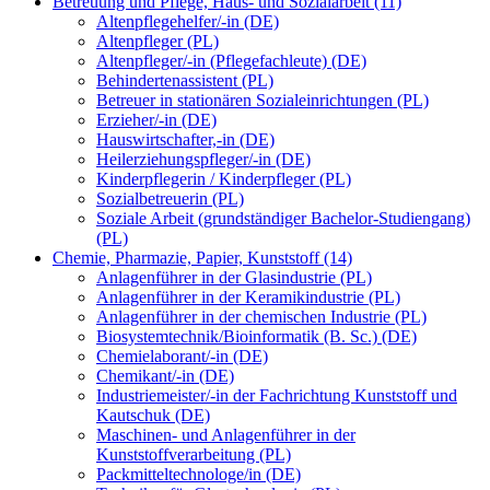
Betreuung und Pflege, Haus- und Sozialarbeit (11)
Altenpflegehelfer/-in (DE)
Altenpfleger (PL)
Altenpfleger/-in (Pflegefachleute) (DE)
Behindertenassistent (PL)
Betreuer in stationären Sozialeinrichtungen (PL)
Erzieher/-in (DE)
Hauswirtschafter,-in (DE)
Heilerziehungspfleger/-in (DE)
Kinderpflegerin / Kinderpfleger (PL)
Sozialbetreuerin (PL)
Soziale Arbeit (grundständiger Bachelor-Studiengang)
(PL)
Chemie, Pharmazie, Papier, Kunststoff (14)
Anlagenführer in der Glasindustrie (PL)
Anlagenführer in der Keramikindustrie (PL)
Anlagenführer in der chemischen Industrie (PL)
Biosystemtechnik/Bioinformatik (B. Sc.) (DE)
Chemielaborant/-in (DE)
Chemikant/-in (DE)
Industriemeister/-in der Fachrichtung Kunststoff und
Kautschuk (DE)
Maschinen- und Anlagenführer in der
Kunststoffverarbeitung (PL)
Packmitteltechnologe/in (DE)