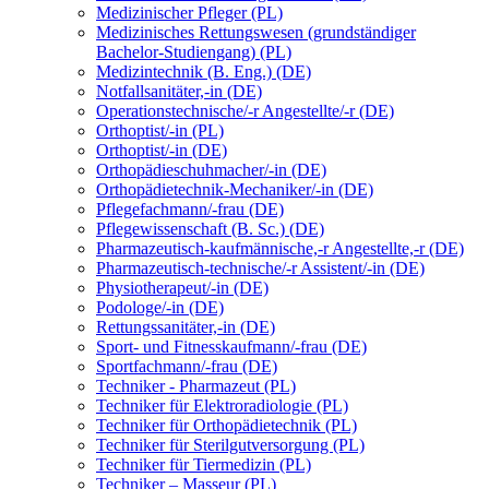
Medizinischer Pfleger (PL)
Medizinisches Rettungswesen (grundständiger
Bachelor-Studiengang) (PL)
Medizintechnik (B. Eng.) (DE)
Notfallsanitäter,-in (DE)
Operationstechnische/-r Angestellte/-r (DE)
Orthoptist/-in (PL)
Orthoptist/-in (DE)
Orthopädieschuhmacher/-in (DE)
Orthopädietechnik-Mechaniker/-in (DE)
Pflegefachmann/-frau (DE)
Pflegewissenschaft (B. Sc.) (DE)
Pharmazeutisch-kaufmännische,-r Angestellte,-r (DE)
Pharmazeutisch-technische/-r Assistent/-in (DE)
Physiotherapeut/-in (DE)
Podologe/-in (DE)
Rettungssanitäter,-in (DE)
Sport- und Fitnesskaufmann/-frau (DE)
Sportfachmann/-frau (DE)
Techniker - Pharmazeut (PL)
Techniker für Elektroradiologie (PL)
Techniker für Orthopädietechnik (PL)
Techniker für Sterilgutversorgung (PL)
Techniker für Tiermedizin (PL)
Techniker – Masseur (PL)