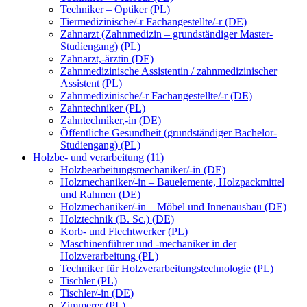
Techniker – Optiker (PL)
Tiermedizinische/-r Fachangestellte/-r (DE)
Zahnarzt (Zahnmedizin – grundständiger Master-
Studiengang) (PL)
Zahnarzt,-ärztin (DE)
Zahnmedizinische Assistentin / zahnmedizinischer
Assistent (PL)
Zahnmedizinische/-r Fachangestellte/-r (DE)
Zahntechniker (PL)
Zahntechniker,-in (DE)
Öffentliche Gesundheit (grundständiger Bachelor-
Studiengang) (PL)
Holzbe- und verarbeitung (11)
Holzbearbeitungsmechaniker/-in (DE)
Holzmechaniker/-in – Bauelemente, Holzpackmittel
und Rahmen (DE)
Holzmechaniker/-in – Möbel und Innenausbau (DE)
Holztechnik (B. Sc.) (DE)
Korb- und Flechtwerker (PL)
Maschinenführer und -mechaniker in der
Holzverarbeitung (PL)
Techniker für Holzverarbeitungstechnologie (PL)
Tischler (PL)
Tischler/-in (DE)
Zimmerer (PL)