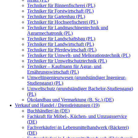
Techniker für Binnenfischerei (PL)
Techniker für Forstwirtschaft (PL)
Techniker für Gartenbau (PL)
Techniker für Hochseefischerei (PL)
Techniker für Landmaschinentechnik und
Agrarmechatronik (PL)
Techniker für Landschaftsbau (PL)
Techniker für Landwirtschaft (PL)
Techniker für Pferdewirtschaft (PL)
Techniker für Umwelt- und Meliorationstechnik (PL)
Techniker für Umweltschutztechnik (PL)
Techniker – Kaufmann für Agrar- und
Ernährungswirtschaft (PL)
Umweltingenieurwesen (grundständiger Ingenieur-
Studiengang) (PL)
Umweltschutz (grundständiger Bachelor-Studiengang)
(PL)
Ökolandbau und Vermarktung (B. Sc.) (DE)
Verkauf und Handel / Dienstleistungen (19)
Buchhändler/-in (DE)
Fachkraft für Möbel-, Küchen- und Umzugsservice
(DE)
Fachverkäufer/-in Lebensmittelhandwerk (Bäckerei)
(DE)