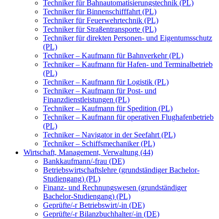
Techniker für Bahnautomatisierungstechnik (PL)
Techniker für Binnenschifffahrt (PL)
Techniker für Feuerwehrtechnik (PL)
Techniker für Straßentransporte (PL)
Techniker für direkten Personen- und Eigentumsschutz
(PL)
Techniker – Kaufmann für Bahnverkehr (PL)
Techniker – Kaufmann für Hafen- und Terminalbetrieb
(PL)
Techniker – Kaufmann für Logistik (PL)
Techniker – Kaufmann für Post- und
Finanzdienstleistungen (PL)
Techniker – Kaufmann für Spedition (PL)
Techniker – Kaufmann für operativen Flughafenbetrieb
(PL)
Techniker – Navigator in der Seefahrt (PL)
Techniker – Schiffsmechaniker (PL)
Wirtschaft, Management, Verwaltung (44)
Bankkaufmann/-frau (DE)
Betriebswirtschaftslehre (grundständiger Bachelor-
Studiengang) (PL)
Finanz- und Rechnungswesen (grundständiger
Bachelor-Studiengang) (PL)
Geprüfte/-r Betriebswirt/-in (DE)
Geprüfte/-r Bilanzbuchhalter/-in (DE)