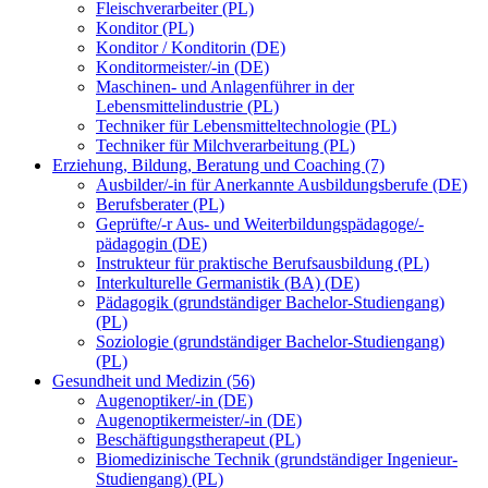
Fleischverarbeiter (PL)
Konditor (PL)
Konditor / Konditorin (DE)
Konditormeister/-in (DE)
Maschinen- und Anlagenführer in der
Lebensmittelindustrie (PL)
Techniker für Lebensmitteltechnologie (PL)
Techniker für Milchverarbeitung (PL)
Erziehung, Bildung, Beratung und Coaching (7)
Ausbilder/-in für Anerkannte Ausbildungsberufe (DE)
Berufsberater (PL)
Geprüfte/-r Aus- und Weiterbildungspädagoge/-
pädagogin (DE)
Instrukteur für praktische Berufsausbildung (PL)
Interkulturelle Germanistik (BA) (DE)
Pädagogik (grundständiger Bachelor-Studiengang)
(PL)
Soziologie (grundständiger Bachelor-Studiengang)
(PL)
Gesundheit und Medizin (56)
Augenoptiker/-in (DE)
Augenoptikermeister/-in (DE)
Beschäftigungstherapeut (PL)
Biomedizinische Technik (grundständiger Ingenieur-
Studiengang) (PL)