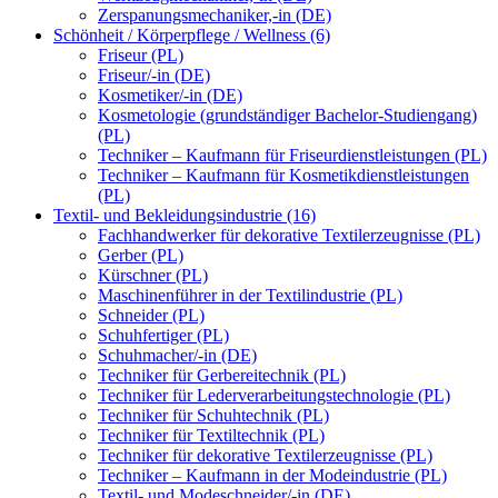
Zerspanungsmechaniker,-in (DE)
Schönheit / Körperpflege / Wellness (6)
Friseur (PL)
Friseur/-in (DE)
Kosmetiker/-in (DE)
Kosmetologie (grundständiger Bachelor-Studiengang)
(PL)
Techniker – Kaufmann für Friseurdienstleistungen (PL)
Techniker – Kaufmann für Kosmetikdienstleistungen
(PL)
Textil- und Bekleidungsindustrie (16)
Fachhandwerker für dekorative Textilerzeugnisse (PL)
Gerber (PL)
Kürschner (PL)
Maschinenführer in der Textilindustrie (PL)
Schneider (PL)
Schuhfertiger (PL)
Schuhmacher/-in (DE)
Techniker für Gerbereitechnik (PL)
Techniker für Lederverarbeitungstechnologie (PL)
Techniker für Schuhtechnik (PL)
Techniker für Textiltechnik (PL)
Techniker für dekorative Textilerzeugnisse (PL)
Techniker – Kaufmann in der Modeindustrie (PL)
Textil- und Modeschneider/-in (DE)