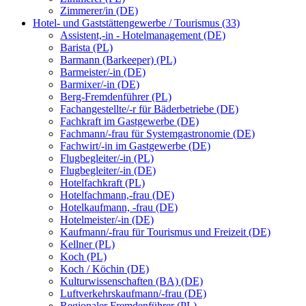
Zimmerer/in (DE)
Hotel- und Gaststättengewerbe / Tourismus (33)
Assistent,-in - Hotelmanagement (DE)
Barista (PL)
Barmann (Barkeeper) (PL)
Barmeister/-in (DE)
Barmixer/-in (DE)
Berg-Fremdenführer (PL)
Fachangestellte/-r für Bäderbetriebe (DE)
Fachkraft im Gastgewerbe (DE)
Fachmann/-frau für Systemgastronomie (DE)
Fachwirt/-in im Gastgewerbe (DE)
Flugbegleiter/-in (PL)
Flugbegleiter/-in (DE)
Hotelfachkraft (PL)
Hotelfachmann,-frau (DE)
Hotelkaufmann, -frau (DE)
Hotelmeister/-in (DE)
Kaufmann/-frau für Tourismus und Freizeit (DE)
Kellner (PL)
Koch (PL)
Koch / Köchin (DE)
Kulturwissenschaften (BA) (DE)
Luftverkehrskaufmann/-frau (DE)
Regionaler Fremdenführer (PL)