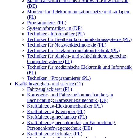
Mathematisch-technische/-r Software-Entwickler/-in
(DE)
Monteur für Telekommunikationsnetze und -anlagen
(PL)
Programmierer (PL)
Systeminformatiker,-in (DE)
Techniker - Informatiker (PL)
Techniker für Breitbandkommunikationssysteme (PL)
Techniker für Netzwerktechnologie (PL)
Techniker für Telekommunikationstechnik (PL)
Techniker für blinden- und sehbehindertengerechte
Computersysteme (PL)
Techniker für medizinische Elektronik und Informatik
(PL)
Techniker – Programmierer (PL)
Kraftfahrzeugbau- und service (11)
Fahrzeuglackierer (PL)
Karosserie- und Fahrzeugbaumechaniker,-in
Fachrichtung: Karosseriebautechnik (DE)
Kraftfahrzeug-Elektromechaniker (PL)
Kraftfahrzeug-Klempner (PL)
Kraftfahrzeugmechaniker (PL)
Kraftfahrzeugmechatroniker,-in Fachrichtung:
Personenkraftwagentechnik (DE)
Kraftfahrzeugtechniker (PL)