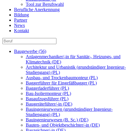
Tool zur Berufswahl
Berufliche Anerkennung
Bildung
Partner
News
Kontakt
Baugewerbe (56)
Anlagenmechaniker/-in für Sanitär-, Heizungs- und
Klimatechnik (DE)
Architektur und Urbanistik (grundständiger Ingenieur-
Studiengang) (PL)
Ausbau- und Trockenbaumonteur (PL)
Baggerführer für Eingefäßbagger (PL)
Baggerladerführer (PL)
Bau-Isoliermonteur (PL)
Bauaufzugsführer (PL)
Baugeräteführer/-in (DE)
Bauingenieurwesen (grundständiger Ingenieur-
Studiengang) (PL)
Bauingenieurwesen (B. Sc.) (DE)
Bauten- und Objektbeschichter/-in (DE)
Bauzeichner/-in (DE)