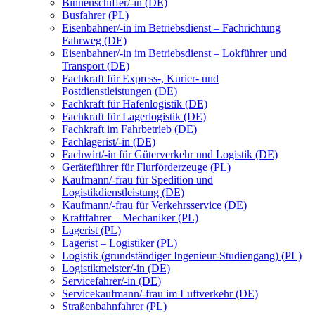
Binnenschiffer/-in (DE)
Busfahrer (PL)
Eisenbahner/-in im Betriebsdienst – Fachrichtung
Fahrweg (DE)
Eisenbahner/-in im Betriebsdienst – Lokführer und
Transport (DE)
Fachkraft für Express-, Kurier- und
Postdienstleistungen (DE)
Fachkraft für Hafenlogistik (DE)
Fachkraft für Lagerlogistik (DE)
Fachkraft im Fahrbetrieb (DE)
Fachlagerist/-in (DE)
Fachwirt/-in für Güterverkehr und Logistik (DE)
Geräteführer für Flurförderzeuge (PL)
Kaufmann/-frau für Spedition und
Logistikdienstleistung (DE)
Kaufmann/-frau für Verkehrsservice (DE)
Kraftfahrer – Mechaniker (PL)
Lagerist (PL)
Lagerist – Logistiker (PL)
Logistik (grundständiger Ingenieur-Studiengang) (PL)
Logistikmeister/-in (DE)
Servicefahrer/-in (DE)
Servicekaufmann/-frau im Luftverkehr (DE)
Straßenbahnfahrer (PL)