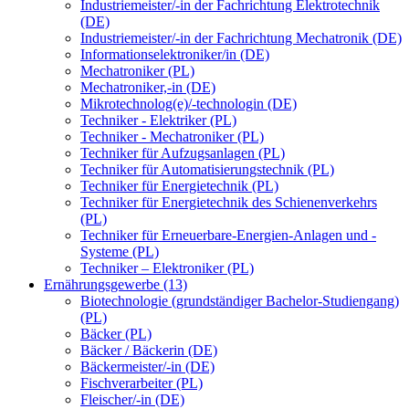
Industriemeister/-in der Fachrichtung Elektrotechnik
(DE)
Industriemeister/-in der Fachrichtung Mechatronik (DE)
Informationselektroniker/in (DE)
Mechatroniker (PL)
Mechatroniker,-in (DE)
Mikrotechnolog(e)/-technologin (DE)
Techniker - Elektriker (PL)
Techniker - Mechatroniker (PL)
Techniker für Aufzugsanlagen (PL)
Techniker für Automatisierungstechnik (PL)
Techniker für Energietechnik (PL)
Techniker für Energietechnik des Schienenverkehrs
(PL)
Techniker für Erneuerbare-Energien-Anlagen und -
Systeme (PL)
Techniker – Elektroniker (PL)
Ernährungsgewerbe (13)
Biotechnologie (grundständiger Bachelor-Studiengang)
(PL)
Bäcker (PL)
Bäcker / Bäckerin (DE)
Bäckermeister/-in (DE)
Fischverarbeiter (PL)
Fleischer/-in (DE)