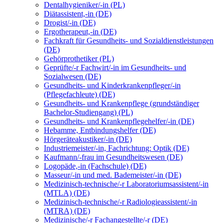
Dentalhygieniker/-in (PL)
Diätassistent,-in (DE)
Drogist/-in (DE)
Ergotherapeut,-in (DE)
Fachkraft für Gesundheits- und Sozialdienstleistungen
(DE)
Gehörprothetiker (PL)
Geprüfte/-r Fachwirt/-in im Gesundheits- und
Sozialwesen (DE)
Gesundheits- und Kinderkrankenpfleger/-in
(Pflegefachleute) (DE)
Gesundheits- und Krankenpflege (grundständiger
Bachelor-Studiengang) (PL)
Gesundheits- und Krankenpflegehelfer/-in (DE)
Hebamme, Entbindungshelfer (DE)
Hörgeräteakustiker/-in (DE)
Industriemeister/-in, Fachrichtung: Optik (DE)
Kaufmann/-frau im Gesundheitswesen (DE)
Logopäde,-in (Fachschule) (DE)
Masseur/-in und med. Bademeister/-in (DE)
Medizinisch-technische/-r Laboratoriumsassistent/-in
(MTLA) (DE)
Medizinisch-technische/-r Radiologieassistent/-in
(MTRA) (DE)
Medizinische/-r Fachangestellte/-r (DE)