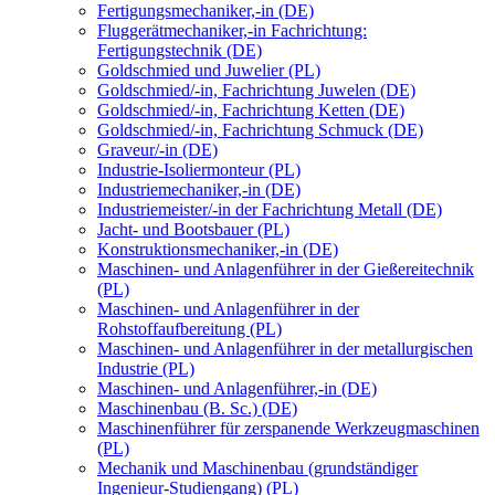
Fertigungsmechaniker,-in (DE)
Fluggerätmechaniker,-in Fachrichtung:
Fertigungstechnik (DE)
Goldschmied und Juwelier (PL)
Goldschmied/-in, Fachrichtung Juwelen (DE)
Goldschmied/-in, Fachrichtung Ketten (DE)
Goldschmied/-in, Fachrichtung Schmuck (DE)
Graveur/-in (DE)
Industrie-Isoliermonteur (PL)
Industriemechaniker,-in (DE)
Industriemeister/-in der Fachrichtung Metall (DE)
Jacht- und Bootsbauer (PL)
Konstruktionsmechaniker,-in (DE)
Maschinen- und Anlagenführer in der Gießereitechnik
(PL)
Maschinen- und Anlagenführer in der
Rohstoffaufbereitung (PL)
Maschinen- und Anlagenführer in der metallurgischen
Industrie (PL)
Maschinen- und Anlagenführer,-in (DE)
Maschinenbau (B. Sc.) (DE)
Maschinenführer für zerspanende Werkzeugmaschinen
(PL)
Mechanik und Maschinenbau (grundständiger
Ingenieur-Studiengang) (PL)