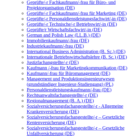
Geprüfte/-r Fachkaufmann/-frau für Büro- und
Projektorganisation (DE)
Geprüfte/-r Fachkaufmann/-frau für Marketing (DE)
Geprüfte/-r Personaldienstleistungsfachwirt/-in (DE)
Geprüfte/-r Technische/-r Betriebswirt/-in (DE)
Geprüfte/r Wirtschaftsfachwirt/-in (DE)
German and Polish Law (LL.B.) (DE)
Immobilienkaufmann/-frau (DE)
Industriekaufmann/-frau (DE)
International Business Administration (B. Sc.) (DE)
Internationale Betriebswirtschaftslehre (B. Sc.) (DE)
Justizfachangstellte/-r (DE)
Kaufmann /-frau für Marketingkommunikation (DE)
Kaufmann/-frau für Büromanagement (DE)
Management und Produktionsingenieurwesen
(grundständiger Ingenieur-Studiengang) (PL)
Personaldienstleistungskaufmann/-frau (DE)
Rechtsanwaltsfachangestellte/-r (DE)
Regionalmanagement (B. A.) (DE)
Sozialversicherungsfachangestellte/-r - Allgemeine
Krankenversicherung (DE)
Sozialversicherungsfachangestellte/-r – Gesetzliche
Rentenversicherung (DE)
Sozialversicherungsfachangestellte/-r – Gesetzliche
Unfallversicherung (DE)