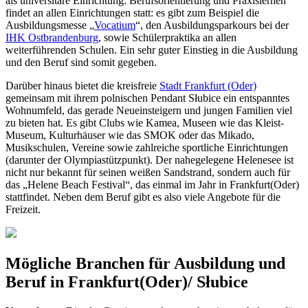
als universitäre Einrichtung. Berufsorientierung und Praxislernen
findet an allen Einrichtungen statt: es gibt zum Beispiel die
Ausbildungsmesse „
Vocatium
“, den Ausbildungsparkours bei der
IHK Ostbrandenburg
, sowie Schülerpraktika an allen
weiterführenden Schulen. Ein sehr guter Einstieg in die Ausbildung
und den Beruf sind somit gegeben.
Darüber hinaus bietet die kreisfreie
Stadt Frankfurt (Oder)
gemeinsam mit ihrem polnischen Pendant Słubice ein entspanntes
Wohnumfeld, das gerade Neueinsteigern und jungen Familien viel
zu bieten hat. Es gibt Clubs wie Kamea, Museen wie das Kleist-
Museum, Kulturhäuser wie das SMOK oder das Mikado,
Musikschulen, Vereine sowie zahlreiche sportliche Einrichtungen
(darunter der Olympiastützpunkt). Der nahegelegene Helenesee ist
nicht nur bekannt für seinen weißen Sandstrand, sondern auch für
das „Helene Beach Festival“, das einmal im Jahr in Frankfurt(Oder)
stattfindet. Neben dem Beruf gibt es also viele Angebote für die
Freizeit.
Mögliche Branchen für Ausbildung und
Beruf in Frankfurt(Oder)/ Słubice