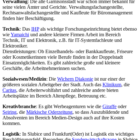
Verwaltung
: Die alte Garnisonsstadt war schon immer bekannt für
seine vielen Ämter und Gerichte. Verwaltungsfachangestellte,
Rechtsanwaltsfachangestellte und Kaufleute für Büromanagement
finden hier Beschäftigung.
Technik
: Das
IHP
als wichtige Forschungseinrichtung bietet ebenso
wie
Yamaichi
und andere kleinere Firmen Arbeit im Bereich
Technik, IT und Elektronik, z.B. für IT-Systemfachleute und
Elektroniker.
Dienstleistungen: Ob Einzelhandels- oder Bankkaufleute, Friseure
oder Kosmetikerinnen viele Berufe finden in der Doppelstadt
Einsatzmöglichkeiten. Es gibt zahlreiche große und kleinere
Geschäfte, die Arbeitnehmerinnen suchen.
Sozialwesen/Medizin
: Die
Wichern Diakonie
ist nur einer der
größeren sozialen Arbeitgeber der Stadt. Auch das
Klinikum
, die
Caritas
, die Arbeiterwohlfahrt und zahlreiche andere bieten
Arbeitsplätze im Bereich Altenpflege, Betreuung etc.
Kreativbranche
: Es gibt Werbeagenturen wie die
Giraffe
oder
Seiring
, die
Märkische Oderzeitung
, so dass Auszubildende und
Absolventen im Bereich Medien-Design auch auf ihre Kosten
kommen.
Logistik
: In Slubice und Frankfurt(Oder) ist Logistik ein wichtiges
Beschäftigungsfeld. Besonders die
Sonderwirtschaftszone
in Slubice