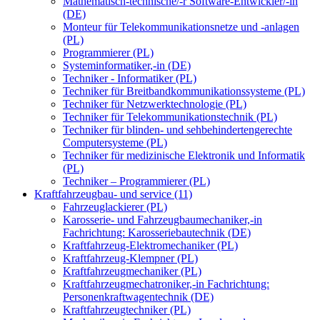
Mathematisch-technische/-r Software-Entwickler/-in
(DE)
Monteur für Telekommunikationsnetze und -anlagen
(PL)
Programmierer (PL)
Systeminformatiker,-in (DE)
Techniker - Informatiker (PL)
Techniker für Breitbandkommunikationssysteme (PL)
Techniker für Netzwerktechnologie (PL)
Techniker für Telekommunikationstechnik (PL)
Techniker für blinden- und sehbehindertengerechte
Computersysteme (PL)
Techniker für medizinische Elektronik und Informatik
(PL)
Techniker – Programmierer (PL)
Kraftfahrzeugbau- und service (11)
Fahrzeuglackierer (PL)
Karosserie- und Fahrzeugbaumechaniker,-in
Fachrichtung: Karosseriebautechnik (DE)
Kraftfahrzeug-Elektromechaniker (PL)
Kraftfahrzeug-Klempner (PL)
Kraftfahrzeugmechaniker (PL)
Kraftfahrzeugmechatroniker,-in Fachrichtung:
Personenkraftwagentechnik (DE)
Kraftfahrzeugtechniker (PL)