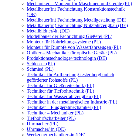
Mechaniker – Monteur für Maschinen und Geräte (PL)
Metallbauer(in) Fachrichtung Konstruktionstechnik
(DE)
Metallbauer(in) Fachrichtung Metallgestaltung (DE)
Metallbauer(in) Fachrichtung Nutzfahrzeugbau (DE)
Metallbildner/-in (DE)
Modellbauer der Fachrichtung Gießerei (PL)
Monteur für Rohrleitungssysteme (PL)
Monteur für Rümpfe von Wasserfahrzeugen (PL)
Optiker – Mechaniker für optische Geräte (PL)
Produktionstechnologe/-technologin (DE)
Schlosser (PL)
Schmied (PL)
Techniker für Aufbereitung fester bergbaulich
geförderter Rohstoffe (PL)
Techniker für Gießereitechnik (PL)
Techniker für Tiefbohrtechnik (PL)
Techniker für Wasserfahrzeugbau (PL)
Techniker in der metallurgischen Industrie (PL)
Techniker – Fluggerätmechaniker (PL)
Techniker – Mechaniker (PL)
Tiefbohrfacharbeiter (PL)
Uhrmacher (PL)
Uhrmacher/-in (DE)
Werkzeugmechaniker,-in (DE)