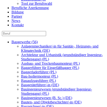
Tool zur Berufswahl
Berufliche Anerkennung
Bildung
Partner
News
Kontakt
Baugewerbe (56)
Anlagenmechaniker/-in für Sanitär-, Heizungs- und
Klimatechnik (DE)
Architektur und Urbanistik (grundständiger Ingenieur-
Studiengang) (PL)
Ausbau- und Trockenbaumonteur (PL)
Baggerführer für Eingefäßbagger (PL)
Baggerladerführer (PL)
Bau-Isoliermonteur (PL)
Bauaufzugsführer (PL)
Baugeräteführer/-in (DE)
Bauingenieurwesen (grundständiger Ingenieur-
Studiengang) (PL)
Bauingenieurwesen (B. Sc.) (DE)
Bauten- und Objektbeschichter/-in (DE)
Bauzeichner/-in (DE)