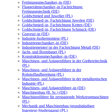
Fertigungsmechaniker,-in (DE)
Fluggerätmechaniker,-in Fachrichtung:
Fertigungstechnik (DE)
Goldschmied und Juwelier (PL)
Goldschmied/-in, Fachrichtung Juwelen (DE)
Goldschmied/-in, Fachrichtung Ketten (DE)
Goldschmied/-in, Fachrichtung Schmuck (DE)
Graveur/-in (DE)
Industrie-Isoliermonteur (PL)
Industriemechaniker,-in (DE)
Industriemeister/-in der Fachrichtung Metall (DE)
Jacht- und Bootsbauer (PL)
Konstruktionsmechaniker,-in (DE)
Maschinen- und Anlagenführer in der Gießereitechnik
(PL)
Maschinen- und Anlagenführer in der
Rohstoffaufbereitung (PL)
Maschinen- und Anlagenführer in der metallurgischen
Industrie (PL)
Maschinen- und Anlagenführer,-in (DE)
Maschinenbau (B. Sc.) (DE)
Maschinenführer für zerspanende Werkzeugmaschinen
(PL)
Mechanik und Maschinenbau (grundständiger
Ingenieur-Studiengang) (PL)