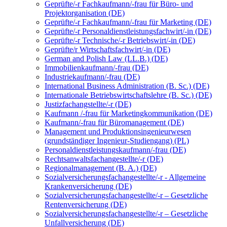
Geprüfte/-r Fachkaufmann/-frau für Büro- und
Projektorganisation (DE)
Geprüfte/-r Fachkaufmann/-frau für Marketing (DE)
Geprüfte/-r Personaldienstleistungsfachwirt/-in (DE)
Geprüfte/-r Technische/-r Betriebswirt/-in (DE)
Geprüfte/r Wirtschaftsfachwirt/-in (DE)
German and Polish Law (LL.B.) (DE)
Immobilienkaufmann/-frau (DE)
Industriekaufmann/-frau (DE)
International Business Administration (B. Sc.) (DE)
Internationale Betriebswirtschaftslehre (B. Sc.) (DE)
Justizfachangstellte/-r (DE)
Kaufmann /-frau für Marketingkommunikation (DE)
Kaufmann/-frau für Büromanagement (DE)
Management und Produktionsingenieurwesen
(grundständiger Ingenieur-Studiengang) (PL)
Personaldienstleistungskaufmann/-frau (DE)
Rechtsanwaltsfachangestellte/-r (DE)
Regionalmanagement (B. A.) (DE)
Sozialversicherungsfachangestellte/-r - Allgemeine
Krankenversicherung (DE)
Sozialversicherungsfachangestellte/-r – Gesetzliche
Rentenversicherung (DE)
Sozialversicherungsfachangestellte/-r – Gesetzliche
Unfallversicherung (DE)