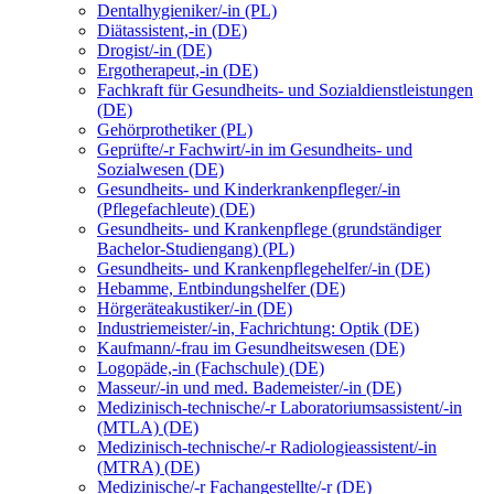
Dentalhygieniker/-in (PL)
Diätassistent,-in (DE)
Drogist/-in (DE)
Ergotherapeut,-in (DE)
Fachkraft für Gesundheits- und Sozialdienstleistungen
(DE)
Gehörprothetiker (PL)
Geprüfte/-r Fachwirt/-in im Gesundheits- und
Sozialwesen (DE)
Gesundheits- und Kinderkrankenpfleger/-in
(Pflegefachleute) (DE)
Gesundheits- und Krankenpflege (grundständiger
Bachelor-Studiengang) (PL)
Gesundheits- und Krankenpflegehelfer/-in (DE)
Hebamme, Entbindungshelfer (DE)
Hörgeräteakustiker/-in (DE)
Industriemeister/-in, Fachrichtung: Optik (DE)
Kaufmann/-frau im Gesundheitswesen (DE)
Logopäde,-in (Fachschule) (DE)
Masseur/-in und med. Bademeister/-in (DE)
Medizinisch-technische/-r Laboratoriumsassistent/-in
(MTLA) (DE)
Medizinisch-technische/-r Radiologieassistent/-in
(MTRA) (DE)
Medizinische/-r Fachangestellte/-r (DE)