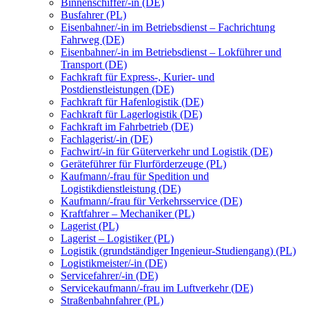
Binnenschiffer/-in (DE)
Busfahrer (PL)
Eisenbahner/-in im Betriebsdienst – Fachrichtung
Fahrweg (DE)
Eisenbahner/-in im Betriebsdienst – Lokführer und
Transport (DE)
Fachkraft für Express-, Kurier- und
Postdienstleistungen (DE)
Fachkraft für Hafenlogistik (DE)
Fachkraft für Lagerlogistik (DE)
Fachkraft im Fahrbetrieb (DE)
Fachlagerist/-in (DE)
Fachwirt/-in für Güterverkehr und Logistik (DE)
Geräteführer für Flurförderzeuge (PL)
Kaufmann/-frau für Spedition und
Logistikdienstleistung (DE)
Kaufmann/-frau für Verkehrsservice (DE)
Kraftfahrer – Mechaniker (PL)
Lagerist (PL)
Lagerist – Logistiker (PL)
Logistik (grundständiger Ingenieur-Studiengang) (PL)
Logistikmeister/-in (DE)
Servicefahrer/-in (DE)
Servicekaufmann/-frau im Luftverkehr (DE)
Straßenbahnfahrer (PL)