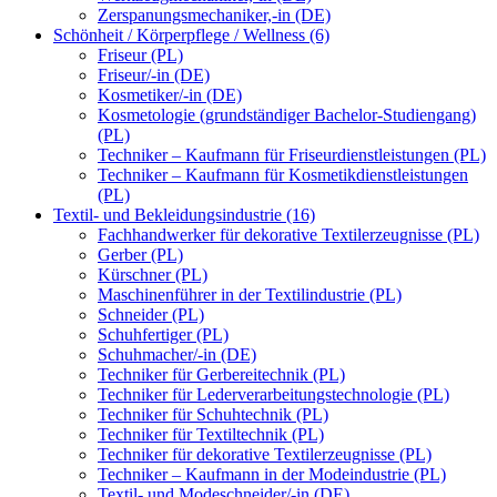
Zerspanungsmechaniker,-in (DE)
Schönheit / Körperpflege / Wellness (6)
Friseur (PL)
Friseur/-in (DE)
Kosmetiker/-in (DE)
Kosmetologie (grundständiger Bachelor-Studiengang)
(PL)
Techniker – Kaufmann für Friseurdienstleistungen (PL)
Techniker – Kaufmann für Kosmetikdienstleistungen
(PL)
Textil- und Bekleidungsindustrie (16)
Fachhandwerker für dekorative Textilerzeugnisse (PL)
Gerber (PL)
Kürschner (PL)
Maschinenführer in der Textilindustrie (PL)
Schneider (PL)
Schuhfertiger (PL)
Schuhmacher/-in (DE)
Techniker für Gerbereitechnik (PL)
Techniker für Lederverarbeitungstechnologie (PL)
Techniker für Schuhtechnik (PL)
Techniker für Textiltechnik (PL)
Techniker für dekorative Textilerzeugnisse (PL)
Techniker – Kaufmann in der Modeindustrie (PL)
Textil- und Modeschneider/-in (DE)