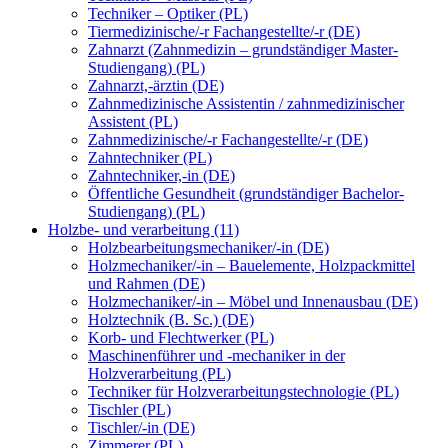
Techniker – Optiker (PL)
Tiermedizinische/-r Fachangestellte/-r (DE)
Zahnarzt (Zahnmedizin – grundständiger Master-
Studiengang) (PL)
Zahnarzt,-ärztin (DE)
Zahnmedizinische Assistentin / zahnmedizinischer
Assistent (PL)
Zahnmedizinische/-r Fachangestellte/-r (DE)
Zahntechniker (PL)
Zahntechniker,-in (DE)
Öffentliche Gesundheit (grundständiger Bachelor-
Studiengang) (PL)
Holzbe- und verarbeitung (11)
Holzbearbeitungsmechaniker/-in (DE)
Holzmechaniker/-in – Bauelemente, Holzpackmittel
und Rahmen (DE)
Holzmechaniker/-in – Möbel und Innenausbau (DE)
Holztechnik (B. Sc.) (DE)
Korb- und Flechtwerker (PL)
Maschinenführer und -mechaniker in der
Holzverarbeitung (PL)
Techniker für Holzverarbeitungstechnologie (PL)
Tischler (PL)
Tischler/-in (DE)
Zimmerer (PL)