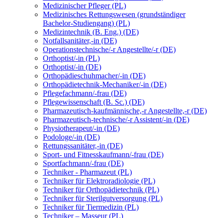
Medizinischer Pfleger (PL)
Medizinisches Rettungswesen (grundständiger
Bachelor-Studiengang) (PL)
Medizintechnik (B. Eng.) (DE)
Notfallsanitäter,-in (DE)
Operationstechnische/-r Angestellte/-r (DE)
Orthoptist/-in (PL)
Orthoptist/-in (DE)
Orthopädieschuhmacher/-in (DE)
Orthopädietechnik-Mechaniker/-in (DE)
Pflegefachmann/-frau (DE)
Pflegewissenschaft (B. Sc.) (DE)
Pharmazeutisch-kaufmännische,-r Angestellte,-r (DE)
Pharmazeutisch-technische/-r Assistent/-in (DE)
Physiotherapeut/-in (DE)
Podologe/-in (DE)
Rettungssanitäter,-in (DE)
Sport- und Fitnesskaufmann/-frau (DE)
Sportfachmann/-frau (DE)
Techniker - Pharmazeut (PL)
Techniker für Elektroradiologie (PL)
Techniker für Orthopädietechnik (PL)
Techniker für Sterilgutversorgung (PL)
Techniker für Tiermedizin (PL)
Techniker – Masseur (PL)