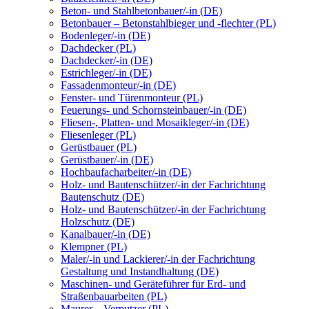
Beton- und Stahlbetonbauer/-in (DE)
Betonbauer – Betonstahlbieger und -flechter (PL)
Bodenleger/-in (DE)
Dachdecker (PL)
Dachdecker/-in (DE)
Estrichleger/-in (DE)
Fassadenmonteur/-in (DE)
Fenster- und Türenmonteur (PL)
Feuerungs- und Schornsteinbauer/-in (DE)
Fliesen-, Platten- und Mosaikleger/-in (DE)
Fliesenleger (PL)
Gerüstbauer (PL)
Gerüstbauer/-in (DE)
Hochbaufacharbeiter/-in (DE)
Holz- und Bautenschützer/-in der Fachrichtung
Bautenschutz (DE)
Holz- und Bautenschützer/-in der Fachrichtung
Holzschutz (DE)
Kanalbauer/-in (DE)
Klempner (PL)
Maler/-in und Lackierer/-in der Fachrichtung
Gestaltung und Instandhaltung (DE)
Maschinen- und Geräteführer für Erd- und
Straßenbauarbeiten (PL)
Maurer – Verputzer (PL)