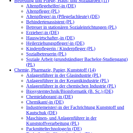
Betreuung und Pflege, Haus- und Sozialarbeit (11)
Altenpflegehelfer/-in (DE)
Altenpfleger (PL)
Altenpfleger/-in (Pflegefachleute) (DE)
Behindertenassistent (PL)
Betreuer in stationären Sozialeinrichtungen (PL)
Erzieher/-in (DE)
Hauswirtschafter,-in (DE)
Heilerziehungspfleger/-in (DE)
Kinderpflegerin / Kinderpfleger (PL)
Sozialbetreuerin (PL)
Soziale Arbeit (grundständiger Bachelor-Studiengang)
(PL)
Chemie, Pharmazie, Papier, Kunststoff (14)
Anlagenführer in der Glasindustrie (PL)
Anlagenführer in der Keramikindustrie (PL)
Anlagenführer in der chemischen Industrie (PL)
Biosystemtechnik/Bioinformatik (B. Sc.) (DE)
Chemielaborant/-in (DE)
Chemikant/-in (DE)
Industriemeister/-in der Fachrichtung Kunststoff und
Kautschuk (DE)
Maschinen- und Anlagenführer in der
Kunststoffverarbeitung (PL)
Packmitteltechnologe/in (DE)