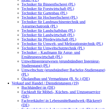
Techniker für Binnenfischerei (PL)
Techniker für Forstwirtschaft (PL)
Techniker für Gartenbau (PL)
Techniker für Hochseefischerei (PL)
Techniker für Landmaschinentechnik und
Agrarmechatronik (PL)
Techniker für Landschaftsbau (PL)
Techniker für Landwirtschaft (PL)
Techniker für Pferdewirtschaft (PL)
Techniker für Umwelt- und Meliorationstechnik (PL)
Techniker für Umweltschutztechnik (PL)
Techniker – Kaufmann für Agrar- und
Ernährungswirtschaft (PL)
Umweltingenieurwesen (grundständiger Ingenieur-
Studiengang) (PL)
Umweltschutz (grundständiger Bachelor-Studiengang)
(PL)
Ökolandbau und Vermarktung (B. Sc.) (DE)
Verkauf und Handel / Dienstleistungen (19)
Buchhändler/-in (DE)
Fachkraft für Möbel-, Küchen- und Umzugsservice
(DE)
Fachverkäufer/-in Lebensmittelhandwerk (Bäckerei)
(DE)