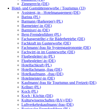
Zimmerer/in (DE)
Hotel- und Gaststättengewerbe / Tourismus (33)
Assistent,-in - Hotelmanagement (DE)
Barista (PL)
Barmann (Barkeeper) (PL)
Barmeister/-in (DE)
Barmixer/-in (DE)
Berg-Fremdenführer (PL)
Fachangestellte/-r für Bäderbetriebe (DE)
Fachkraft im Gastgewerbe (DE)
Fachmann/-frau für Systemgastronomie (DE)
Fachwirt/-in im Gastgewerbe (DE)
Flugbegleiter/-in (PL)
Flugbegleiter/-in (DE)
Hotelfachkraft (PL)
Hotelfachmann,-frau (DE)
Hotelkaufmann, -frau (DE)
Hotelmeister/-in (DE)
Kaufmann/-frau für Tourismus und Freizeit (DE)
Kellner (PL)
Koch (PL)
Koch / Köchin (DE)
Kulturwissenschaften (BA) (DE)
Luftverkehrskaufmann/-frau (DE)
Regionaler Fremdenführer (PL)