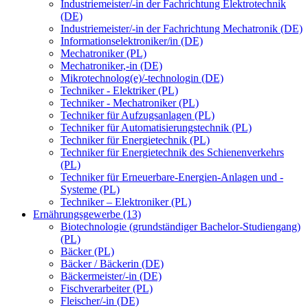
Industriemeister/-in der Fachrichtung Elektrotechnik
(DE)
Industriemeister/-in der Fachrichtung Mechatronik (DE)
Informationselektroniker/in (DE)
Mechatroniker (PL)
Mechatroniker,-in (DE)
Mikrotechnolog(e)/-technologin (DE)
Techniker - Elektriker (PL)
Techniker - Mechatroniker (PL)
Techniker für Aufzugsanlagen (PL)
Techniker für Automatisierungstechnik (PL)
Techniker für Energietechnik (PL)
Techniker für Energietechnik des Schienenverkehrs
(PL)
Techniker für Erneuerbare-Energien-Anlagen und -
Systeme (PL)
Techniker – Elektroniker (PL)
Ernährungsgewerbe (13)
Biotechnologie (grundständiger Bachelor-Studiengang)
(PL)
Bäcker (PL)
Bäcker / Bäckerin (DE)
Bäckermeister/-in (DE)
Fischverarbeiter (PL)
Fleischer/-in (DE)