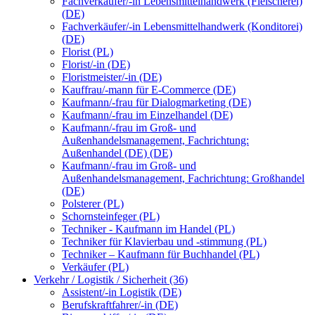
Fachverkäufer/-in Lebensmittelhandwerk (Fleischerei)
(DE)
Fachverkäufer/-in Lebensmittelhandwerk (Konditorei)
(DE)
Florist (PL)
Florist/-in (DE)
Floristmeister/-in (DE)
Kauffrau/-mann für E-Commerce (DE)
Kaufmann/-frau für Dialogmarketing (DE)
Kaufmann/-frau im Einzelhandel (DE)
Kaufmann/-frau im Groß- und
Außenhandelsmanagement, Fachrichtung:
Außenhandel (DE) (DE)
Kaufmann/-frau im Groß- und
Außenhandelsmanagement, Fachrichtung: Großhandel
(DE)
Polsterer (PL)
Schornsteinfeger (PL)
Techniker - Kaufmann im Handel (PL)
Techniker für Klavierbau und -stimmung (PL)
Techniker – Kaufmann für Buchhandel (PL)
Verkäufer (PL)
Verkehr / Logistik / Sicherheit (36)
Assistent/-in Logistik (DE)
Berufskraftfahrer/-in (DE)