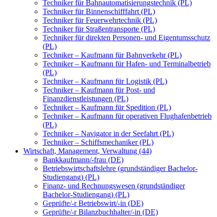
Techniker für Bahnautomatisierungstechnik (PL)
Techniker für Binnenschifffahrt (PL)
Techniker für Feuerwehrtechnik (PL)
Techniker für Straßentransporte (PL)
Techniker für direkten Personen- und Eigentumsschutz
(PL)
Techniker – Kaufmann für Bahnverkehr (PL)
Techniker – Kaufmann für Hafen- und Terminalbetrieb
(PL)
Techniker – Kaufmann für Logistik (PL)
Techniker – Kaufmann für Post- und
Finanzdienstleistungen (PL)
Techniker – Kaufmann für Spedition (PL)
Techniker – Kaufmann für operativen Flughafenbetrieb
(PL)
Techniker – Navigator in der Seefahrt (PL)
Techniker – Schiffsmechaniker (PL)
Wirtschaft, Management, Verwaltung (44)
Bankkaufmann/-frau (DE)
Betriebswirtschaftslehre (grundständiger Bachelor-
Studiengang) (PL)
Finanz- und Rechnungswesen (grundständiger
Bachelor-Studiengang) (PL)
Geprüfte/-r Betriebswirt/-in (DE)
Geprüfte/-r Bilanzbuchhalter/-in (DE)