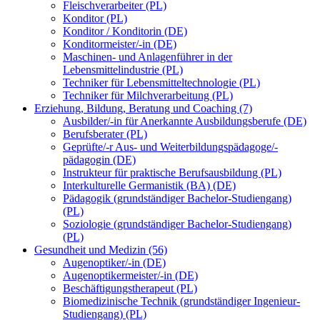
Fleischverarbeiter (PL)
Konditor (PL)
Konditor / Konditorin (DE)
Konditormeister/-in (DE)
Maschinen- und Anlagenführer in der
Lebensmittelindustrie (PL)
Techniker für Lebensmitteltechnologie (PL)
Techniker für Milchverarbeitung (PL)
Erziehung, Bildung, Beratung und Coaching (7)
Ausbilder/-in für Anerkannte Ausbildungsberufe (DE)
Berufsberater (PL)
Geprüfte/-r Aus- und Weiterbildungspädagoge/-
pädagogin (DE)
Instrukteur für praktische Berufsausbildung (PL)
Interkulturelle Germanistik (BA) (DE)
Pädagogik (grundständiger Bachelor-Studiengang)
(PL)
Soziologie (grundständiger Bachelor-Studiengang)
(PL)
Gesundheit und Medizin (56)
Augenoptiker/-in (DE)
Augenoptikermeister/-in (DE)
Beschäftigungstherapeut (PL)
Biomedizinische Technik (grundständiger Ingenieur-
Studiengang) (PL)