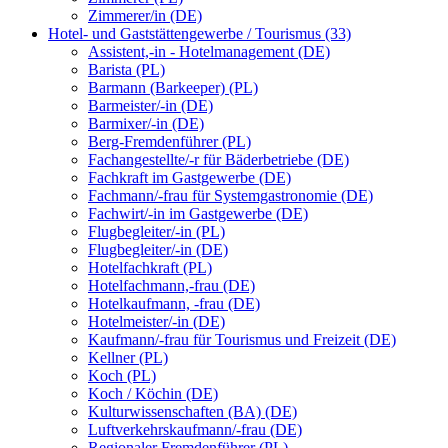
Zimmerer/in (DE)
Hotel- und Gaststättengewerbe / Tourismus (33)
Assistent,-in - Hotelmanagement (DE)
Barista (PL)
Barmann (Barkeeper) (PL)
Barmeister/-in (DE)
Barmixer/-in (DE)
Berg-Fremdenführer (PL)
Fachangestellte/-r für Bäderbetriebe (DE)
Fachkraft im Gastgewerbe (DE)
Fachmann/-frau für Systemgastronomie (DE)
Fachwirt/-in im Gastgewerbe (DE)
Flugbegleiter/-in (PL)
Flugbegleiter/-in (DE)
Hotelfachkraft (PL)
Hotelfachmann,-frau (DE)
Hotelkaufmann, -frau (DE)
Hotelmeister/-in (DE)
Kaufmann/-frau für Tourismus und Freizeit (DE)
Kellner (PL)
Koch (PL)
Koch / Köchin (DE)
Kulturwissenschaften (BA) (DE)
Luftverkehrskaufmann/-frau (DE)
Regionaler Fremdenführer (PL)