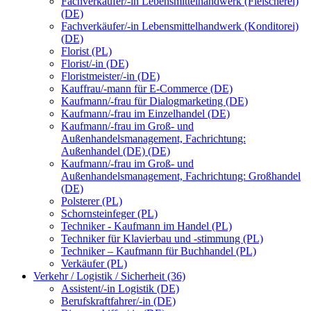
Fachverkäufer/-in Lebensmittelhandwerk (Fleischerei)
(DE)
Fachverkäufer/-in Lebensmittelhandwerk (Konditorei)
(DE)
Florist (PL)
Florist/-in (DE)
Floristmeister/-in (DE)
Kauffrau/-mann für E-Commerce (DE)
Kaufmann/-frau für Dialogmarketing (DE)
Kaufmann/-frau im Einzelhandel (DE)
Kaufmann/-frau im Groß- und
Außenhandelsmanagement, Fachrichtung:
Außenhandel (DE) (DE)
Kaufmann/-frau im Groß- und
Außenhandelsmanagement, Fachrichtung: Großhandel
(DE)
Polsterer (PL)
Schornsteinfeger (PL)
Techniker - Kaufmann im Handel (PL)
Techniker für Klavierbau und -stimmung (PL)
Techniker – Kaufmann für Buchhandel (PL)
Verkäufer (PL)
Verkehr / Logistik / Sicherheit (36)
Assistent/-in Logistik (DE)
Berufskraftfahrer/-in (DE)