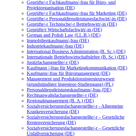
Geprüfte/-r Fachkaufmann/-frau für Büro- und
Projektorganisation (DE)
Geprüfte/-r Fachkaufmann/-frau für Marketing (DE)
Geprüfte/-r Personaldienstleistungsfachwirt/-in (DE)
Geprüfte/-r Technische/-r Betriebswirt/-in (DE)
Geprüfte/r Wirtschaftsfachwirt/-in (DE)
German and Polish Law (LL.B.) (DE)
Immobilienkaufmann/-frau (DE)
Industriekaufmann/-frau (DE)
International Business Administration (B. Sc.) (DE)
Internationale Betriebswirtschaftslehre (B. Sc.) (DE)
Justizfachangstellte/-r (DE)
Kaufmann /-frau für Marketingkommunikation (DE)
Kaufmann/-frau für Büromanagement (DE)
Management und Produktionsingenieurwesen
(grundständiger Ingenieur-Studiengang) (PL)
Personaldienstleistungskaufmann/-frau (DE)
Rechtsanwaltsfachangestellte/-r (DE)
Regionalmanagement (B. A.) (DE)
Sozialversicherungsfachangestellte/-r - Allgemeine
Krankenversicherung (DE)
Sozialversicherungsfachangestellte/-r – Gesetzliche
Rentenversicherung (DE)
Sozialversicherungsfachangestellte/-r – Gesetzliche
Unfallversicherung (DE)