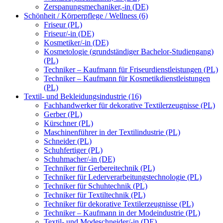
Zerspanungsmechaniker,-in (DE)
Schönheit / Körperpflege / Wellness (6)
Friseur (PL)
Friseur/-in (DE)
Kosmetiker/-in (DE)
Kosmetologie (grundständiger Bachelor-Studiengang)
(PL)
Techniker – Kaufmann für Friseurdienstleistungen (PL)
Techniker – Kaufmann für Kosmetikdienstleistungen
(PL)
Textil- und Bekleidungsindustrie (16)
Fachhandwerker für dekorative Textilerzeugnisse (PL)
Gerber (PL)
Kürschner (PL)
Maschinenführer in der Textilindustrie (PL)
Schneider (PL)
Schuhfertiger (PL)
Schuhmacher/-in (DE)
Techniker für Gerbereitechnik (PL)
Techniker für Lederverarbeitungstechnologie (PL)
Techniker für Schuhtechnik (PL)
Techniker für Textiltechnik (PL)
Techniker für dekorative Textilerzeugnisse (PL)
Techniker – Kaufmann in der Modeindustrie (PL)
Textil- und Modeschneider/-in (DE)