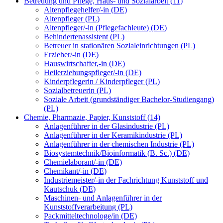
Betreuung und Pflege, Haus- und Sozialarbeit (11)
Altenpflegehelfer/-in (DE)
Altenpfleger (PL)
Altenpfleger/-in (Pflegefachleute) (DE)
Behindertenassistent (PL)
Betreuer in stationären Sozialeinrichtungen (PL)
Erzieher/-in (DE)
Hauswirtschafter,-in (DE)
Heilerziehungspfleger/-in (DE)
Kinderpflegerin / Kinderpfleger (PL)
Sozialbetreuerin (PL)
Soziale Arbeit (grundständiger Bachelor-Studiengang)
(PL)
Chemie, Pharmazie, Papier, Kunststoff (14)
Anlagenführer in der Glasindustrie (PL)
Anlagenführer in der Keramikindustrie (PL)
Anlagenführer in der chemischen Industrie (PL)
Biosystemtechnik/Bioinformatik (B. Sc.) (DE)
Chemielaborant/-in (DE)
Chemikant/-in (DE)
Industriemeister/-in der Fachrichtung Kunststoff und
Kautschuk (DE)
Maschinen- und Anlagenführer in der
Kunststoffverarbeitung (PL)
Packmitteltechnologe/in (DE)