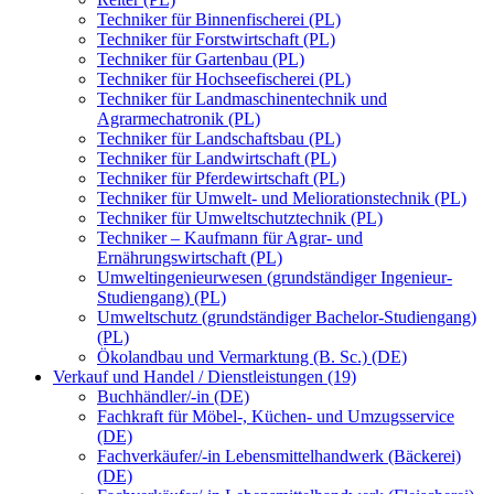
Techniker für Binnenfischerei (PL)
Techniker für Forstwirtschaft (PL)
Techniker für Gartenbau (PL)
Techniker für Hochseefischerei (PL)
Techniker für Landmaschinentechnik und
Agrarmechatronik (PL)
Techniker für Landschaftsbau (PL)
Techniker für Landwirtschaft (PL)
Techniker für Pferdewirtschaft (PL)
Techniker für Umwelt- und Meliorationstechnik (PL)
Techniker für Umweltschutztechnik (PL)
Techniker – Kaufmann für Agrar- und
Ernährungswirtschaft (PL)
Umweltingenieurwesen (grundständiger Ingenieur-
Studiengang) (PL)
Umweltschutz (grundständiger Bachelor-Studiengang)
(PL)
Ökolandbau und Vermarktung (B. Sc.) (DE)
Verkauf und Handel / Dienstleistungen (19)
Buchhändler/-in (DE)
Fachkraft für Möbel-, Küchen- und Umzugsservice
(DE)
Fachverkäufer/-in Lebensmittelhandwerk (Bäckerei)
(DE)