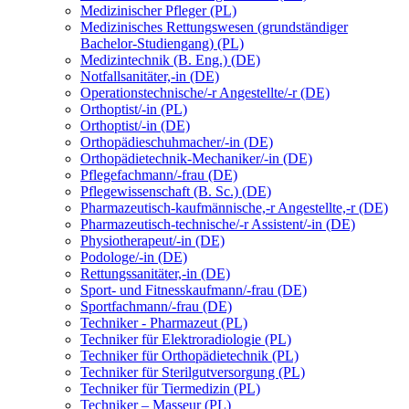
Medizinischer Pfleger (PL)
Medizinisches Rettungswesen (grundständiger
Bachelor-Studiengang) (PL)
Medizintechnik (B. Eng.) (DE)
Notfallsanitäter,-in (DE)
Operationstechnische/-r Angestellte/-r (DE)
Orthoptist/-in (PL)
Orthoptist/-in (DE)
Orthopädieschuhmacher/-in (DE)
Orthopädietechnik-Mechaniker/-in (DE)
Pflegefachmann/-frau (DE)
Pflegewissenschaft (B. Sc.) (DE)
Pharmazeutisch-kaufmännische,-r Angestellte,-r (DE)
Pharmazeutisch-technische/-r Assistent/-in (DE)
Physiotherapeut/-in (DE)
Podologe/-in (DE)
Rettungssanitäter,-in (DE)
Sport- und Fitnesskaufmann/-frau (DE)
Sportfachmann/-frau (DE)
Techniker - Pharmazeut (PL)
Techniker für Elektroradiologie (PL)
Techniker für Orthopädietechnik (PL)
Techniker für Sterilgutversorgung (PL)
Techniker für Tiermedizin (PL)
Techniker – Masseur (PL)