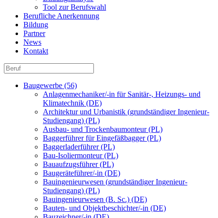
Tool zur Berufswahl
Berufliche Anerkennung
Bildung
Partner
News
Kontakt
Baugewerbe (56)
Anlagenmechaniker/-in für Sanitär-, Heizungs- und
Klimatechnik (DE)
Architektur und Urbanistik (grundständiger Ingenieur-
Studiengang) (PL)
Ausbau- und Trockenbaumonteur (PL)
Baggerführer für Eingefäßbagger (PL)
Baggerladerführer (PL)
Bau-Isoliermonteur (PL)
Bauaufzugsführer (PL)
Baugeräteführer/-in (DE)
Bauingenieurwesen (grundständiger Ingenieur-
Studiengang) (PL)
Bauingenieurwesen (B. Sc.) (DE)
Bauten- und Objektbeschichter/-in (DE)
Bauzeichner/-in (DE)