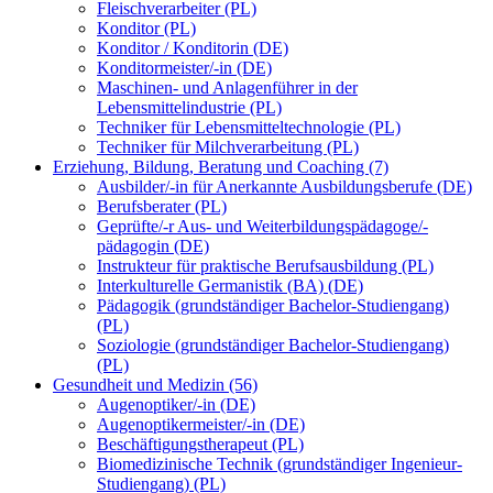
Fleischverarbeiter (PL)
Konditor (PL)
Konditor / Konditorin (DE)
Konditormeister/-in (DE)
Maschinen- und Anlagenführer in der
Lebensmittelindustrie (PL)
Techniker für Lebensmitteltechnologie (PL)
Techniker für Milchverarbeitung (PL)
Erziehung, Bildung, Beratung und Coaching (7)
Ausbilder/-in für Anerkannte Ausbildungsberufe (DE)
Berufsberater (PL)
Geprüfte/-r Aus- und Weiterbildungspädagoge/-
pädagogin (DE)
Instrukteur für praktische Berufsausbildung (PL)
Interkulturelle Germanistik (BA) (DE)
Pädagogik (grundständiger Bachelor-Studiengang)
(PL)
Soziologie (grundständiger Bachelor-Studiengang)
(PL)
Gesundheit und Medizin (56)
Augenoptiker/-in (DE)
Augenoptikermeister/-in (DE)
Beschäftigungstherapeut (PL)
Biomedizinische Technik (grundständiger Ingenieur-
Studiengang) (PL)