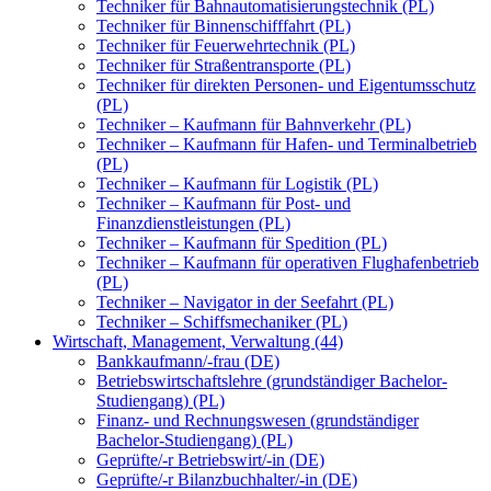
Techniker für Bahnautomatisierungstechnik (PL)
Techniker für Binnenschifffahrt (PL)
Techniker für Feuerwehrtechnik (PL)
Techniker für Straßentransporte (PL)
Techniker für direkten Personen- und Eigentumsschutz
(PL)
Techniker – Kaufmann für Bahnverkehr (PL)
Techniker – Kaufmann für Hafen- und Terminalbetrieb
(PL)
Techniker – Kaufmann für Logistik (PL)
Techniker – Kaufmann für Post- und
Finanzdienstleistungen (PL)
Techniker – Kaufmann für Spedition (PL)
Techniker – Kaufmann für operativen Flughafenbetrieb
(PL)
Techniker – Navigator in der Seefahrt (PL)
Techniker – Schiffsmechaniker (PL)
Wirtschaft, Management, Verwaltung (44)
Bankkaufmann/-frau (DE)
Betriebswirtschaftslehre (grundständiger Bachelor-
Studiengang) (PL)
Finanz- und Rechnungswesen (grundständiger
Bachelor-Studiengang) (PL)
Geprüfte/-r Betriebswirt/-in (DE)
Geprüfte/-r Bilanzbuchhalter/-in (DE)