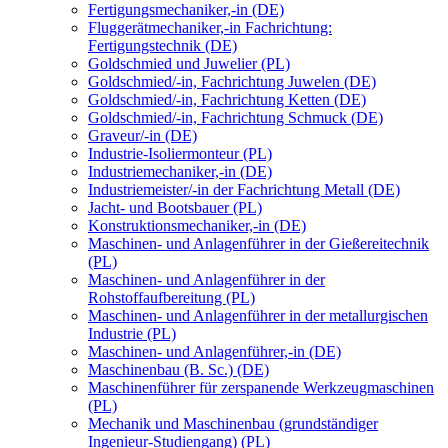
Fertigungsmechaniker,-in (DE)
Fluggerätmechaniker,-in Fachrichtung:
Fertigungstechnik (DE)
Goldschmied und Juwelier (PL)
Goldschmied/-in, Fachrichtung Juwelen (DE)
Goldschmied/-in, Fachrichtung Ketten (DE)
Goldschmied/-in, Fachrichtung Schmuck (DE)
Graveur/-in (DE)
Industrie-Isoliermonteur (PL)
Industriemechaniker,-in (DE)
Industriemeister/-in der Fachrichtung Metall (DE)
Jacht- und Bootsbauer (PL)
Konstruktionsmechaniker,-in (DE)
Maschinen- und Anlagenführer in der Gießereitechnik
(PL)
Maschinen- und Anlagenführer in der
Rohstoffaufbereitung (PL)
Maschinen- und Anlagenführer in der metallurgischen
Industrie (PL)
Maschinen- und Anlagenführer,-in (DE)
Maschinenbau (B. Sc.) (DE)
Maschinenführer für zerspanende Werkzeugmaschinen
(PL)
Mechanik und Maschinenbau (grundständiger
Ingenieur-Studiengang) (PL)