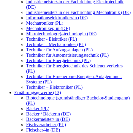
Industriemeister/-in der Fachrichtung Elektrotechnik
(DE)
Industriemeister/-in der Fachrichtung Mechatronik (DE)
Informationselektroniker/in (DE)
Mechatroniker (PL)
Mechatroniker,-in (DE)
Mikrotechnolog(e)/-technologin (DE)
Techniker - Elektriker (PL)
Techniker - Mechatroniker (PL)
Techniker für Aufzugsanlagen (PL)
Techniker für Automatisierungstechnik (PL)
Techniker für Energietechnik (PL)
Techniker für Energietechnik des Schienenverkehrs
(PL)
Techniker für Erneuerbare-Energien-Anlagen und -
Systeme (PL)
Techniker – Elektroniker (PL)
Ernährungsgewerbe (13)
Biotechnologie (grundständiger Bachelor-Studiengang)
(PL)
Bäcker (PL)
Bäcker / Bäckerin (DE)
Bäckermeister/-in (DE)
Fischverarbeiter (PL)
Fleischer/-in (DE)