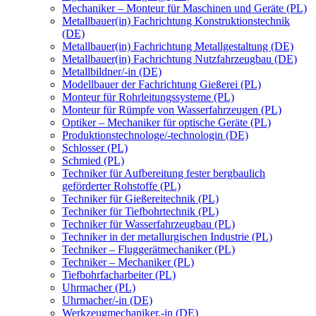
Mechaniker – Monteur für Maschinen und Geräte (PL)
Metallbauer(in) Fachrichtung Konstruktionstechnik
(DE)
Metallbauer(in) Fachrichtung Metallgestaltung (DE)
Metallbauer(in) Fachrichtung Nutzfahrzeugbau (DE)
Metallbildner/-in (DE)
Modellbauer der Fachrichtung Gießerei (PL)
Monteur für Rohrleitungssysteme (PL)
Monteur für Rümpfe von Wasserfahrzeugen (PL)
Optiker – Mechaniker für optische Geräte (PL)
Produktionstechnologe/-technologin (DE)
Schlosser (PL)
Schmied (PL)
Techniker für Aufbereitung fester bergbaulich
geförderter Rohstoffe (PL)
Techniker für Gießereitechnik (PL)
Techniker für Tiefbohrtechnik (PL)
Techniker für Wasserfahrzeugbau (PL)
Techniker in der metallurgischen Industrie (PL)
Techniker – Fluggerätmechaniker (PL)
Techniker – Mechaniker (PL)
Tiefbohrfacharbeiter (PL)
Uhrmacher (PL)
Uhrmacher/-in (DE)
Werkzeugmechaniker,-in (DE)