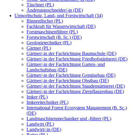
Täschner (PL)
Änderungsschneider/-in (DE)
Umweltschutz, Land- und Forstwirtschaft (34)
Binnenfischer (PL)
Fachkraft für Wasserwirtschaft (DE)
Forstmaschinenführer (PL)
Forstwirtschaft (B. Sc.) (DE)
Geologietechniker (PL)
Gärtner (PL)
Gärtner/-in der Fachrichtung Baumschule (DE)
Gärtner/-in der Fachrichtung Friedhofsgärtnerei (DE)
Gärtner/-in der Fachrichtung Garten- und
Landschaftsbau (DE)
Gärtner/-in der Fachrichtung Gemüsebau (DE)
Gärtner/-in der Fachrichtung Obstbau (DE)
Gärtner/-in der Fachrichtung Staudengärtnerei (DE)
Gärtner/-in der Fachrichtung Zierpflanzenbau (DE)
Imker (PL)
Imkereitechniker (PL)
International Forest Ecosystem Management (B. Sc.)
(DE)
Landmaschinenmechaniker und -führer (PL)
Landwirt (PL)
Landwirt/-in (DE)
Reiter (PL)