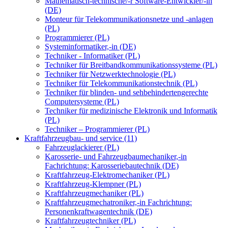
Mathematisch-technische/-r Software-Entwickler/-in
(DE)
Monteur für Telekommunikationsnetze und -anlagen
(PL)
Programmierer (PL)
Systeminformatiker,-in (DE)
Techniker - Informatiker (PL)
Techniker für Breitbandkommunikationssysteme (PL)
Techniker für Netzwerktechnologie (PL)
Techniker für Telekommunikationstechnik (PL)
Techniker für blinden- und sehbehindertengerechte
Computersysteme (PL)
Techniker für medizinische Elektronik und Informatik
(PL)
Techniker – Programmierer (PL)
Kraftfahrzeugbau- und service (11)
Fahrzeuglackierer (PL)
Karosserie- und Fahrzeugbaumechaniker,-in
Fachrichtung: Karosseriebautechnik (DE)
Kraftfahrzeug-Elektromechaniker (PL)
Kraftfahrzeug-Klempner (PL)
Kraftfahrzeugmechaniker (PL)
Kraftfahrzeugmechatroniker,-in Fachrichtung:
Personenkraftwagentechnik (DE)
Kraftfahrzeugtechniker (PL)