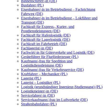
Binnenschiffer/-in (DE)
Busfahrer (PL)
Eisenbahner/-in im Betriebsdienst – Fachrichtung
Fahrweg (DE)
Eisenbahner/-in im Betriebsdienst – Lokführer und
Transport (DE)
Fachkraft für Express-, Kurier- und
Postdienstleistungen (DE)
Fachkraft für Hafenlogistik (DE)
Fachkraft für Lagerlogistik (DE)
Fachkraft im Fahrbetrieb (DE)
Fachlagerist/-in (DE)
Fachwirt/-in für Güterverkehr und Logistik (DE)
Geräteführer für Flurförderzeuge (PL)
Kaufmann/-frau für Spedition und
Logistikdienstleistung (DE)
Kaufmann/-frau für Verkehrsservice (DE)
Kraftfahrer – Mechaniker (PL)
Lagerist (PL)
Lagerist – Logistiker (PL)
Logistik (grundständiger Ingenieur-Studiengang) (PL)
Logistikmeister/-in (DE)
Servicefahrer/-in (DE)
Servicekaufmann/-frau im Luftverkehr (DE)
Straßenbahnfahrer (PL)