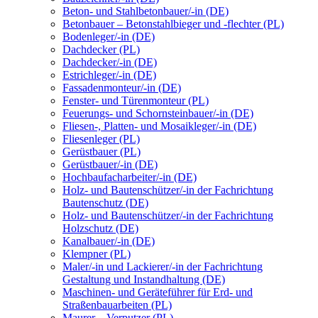
Beton- und Stahlbetonbauer/-in (DE)
Betonbauer – Betonstahlbieger und -flechter (PL)
Bodenleger/-in (DE)
Dachdecker (PL)
Dachdecker/-in (DE)
Estrichleger/-in (DE)
Fassadenmonteur/-in (DE)
Fenster- und Türenmonteur (PL)
Feuerungs- und Schornsteinbauer/-in (DE)
Fliesen-, Platten- und Mosaikleger/-in (DE)
Fliesenleger (PL)
Gerüstbauer (PL)
Gerüstbauer/-in (DE)
Hochbaufacharbeiter/-in (DE)
Holz- und Bautenschützer/-in der Fachrichtung
Bautenschutz (DE)
Holz- und Bautenschützer/-in der Fachrichtung
Holzschutz (DE)
Kanalbauer/-in (DE)
Klempner (PL)
Maler/-in und Lackierer/-in der Fachrichtung
Gestaltung und Instandhaltung (DE)
Maschinen- und Geräteführer für Erd- und
Straßenbauarbeiten (PL)
Maurer – Verputzer (PL)