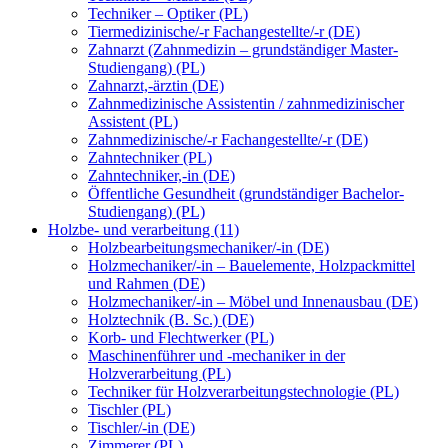
Techniker – Optiker (PL)
Tiermedizinische/-r Fachangestellte/-r (DE)
Zahnarzt (Zahnmedizin – grundständiger Master-
Studiengang) (PL)
Zahnarzt,-ärztin (DE)
Zahnmedizinische Assistentin / zahnmedizinischer
Assistent (PL)
Zahnmedizinische/-r Fachangestellte/-r (DE)
Zahntechniker (PL)
Zahntechniker,-in (DE)
Öffentliche Gesundheit (grundständiger Bachelor-
Studiengang) (PL)
Holzbe- und verarbeitung (11)
Holzbearbeitungsmechaniker/-in (DE)
Holzmechaniker/-in – Bauelemente, Holzpackmittel
und Rahmen (DE)
Holzmechaniker/-in – Möbel und Innenausbau (DE)
Holztechnik (B. Sc.) (DE)
Korb- und Flechtwerker (PL)
Maschinenführer und -mechaniker in der
Holzverarbeitung (PL)
Techniker für Holzverarbeitungstechnologie (PL)
Tischler (PL)
Tischler/-in (DE)
Zimmerer (PL)