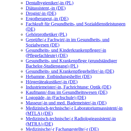
Dentalhygieniker/-in (PL)
Diätassistent,-in (DE)
Drogist/-in (DE)
Ergotherapeut,-in (DE)
Fachkraft für Gesundheits- und Sozialdienstleistungen
(DE)
Gehörprothetiker (PL)
Geprüfte/-r Fachwirt/-in im Gesundheits- und
Sozialwesen (DE)
Gesundheits- und Kinderkrankenpfleger/-in
(Pflegefachleute) (DE)
Gesundheits- und Krankenpflege (grundständiger
Bachelor-Studiengang) (PL)
Gesundheits- und Krankenpflegehelfer/-in (DE)
Hebamme, Entbindungshelfer (DE)
Hörgeräteakustiker/-in (DE)
Industriemeister/-in, Fachrichtung: Optik (DE)
Kaufmann/-frau im Gesundheitswesen (DE)
Logopäde,-in (Fachschule) (DE)
Masseur/-in und med. Bademeister/-in (DE)
Medizinisch-technische/-r Laboratoriumsassistent/-in
(MTLA) (DE)
Medizinisch-technische/-r Radiologieassistent/-in
(MTRA) (DE)
Medizinische/-r Fachangestellte/-r (DE)