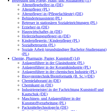
Betreuung und Pflege, Haus- und Sozialarbeit (11)
Altenpflegehelfer/-in (DE)
Altenpfleger (PL)
Altenpfleger/-in (Pflegefachleute) (DE)
Behindertenassistent (PL)
Betreuer in stationären Sozialeinrichtungen (PL)
Erzieher/-in (DE)
Hauswirtschafter,-in (DE)
Heilerziehungspfleger/-in (DE)
Kinderpflegerin / Kinderpfleger (PL)
Sozialbetreuerin (PL)
Soziale Arbeit (grundständiger Bachelor-Studiengang)
(PL)
Chemie, Pharmazie, Papier, Kunststoff (14)
Anlagenführer in der Glasindustrie (PL)
Anlagenführer in der Keramikindustrie (PL)
Anlagenführer in der chemischen Industrie (PL)
Biosystemtechnik/Bioinformatik (B. Sc.) (DE)
Chemielaborant/-in (DE)
Chemikant/-in (DE)
Industriemeister/-in der Fachrichtung Kunststoff und
Kautschuk (DE)
Maschinen- und Anlagenführer in der
Kunststoffverarbeitung (PL)
Packmitteltechnologe/in (DE)