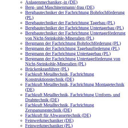
Anlagenmechaniker,-in (DE)
Berg- und Maschinenmann/-frau (DE)
Bergbautechniker der Fachrichtung Bohrlochförderung
(PL)
Bergbautechniker der Fachrichtung Tagebau (PL)
Bergbautechniker der Fachrichtung Untertagebau (PL)
Bergbautechniker der Fachrichtung Untertageförderung
von Nicht-Steinkohle-Mineralien (PL)
Bergmann der Fachrichtung Bohrlochförderung (PL)
Bergmann der Fachrichtung Tagebauförderung (PL)
Bergmann der Fachrichtung Untertagebau (PL)
Bergmann der Fachrichtung Untertageförderung von
Nicht-Steinkohle-Mineralien (PL)
Brückenkranführer (PL)
Fachkraft Metalltechnik, Fachrichtung
Konstruktionstechnik (DE)
Fachkraft Metalltechnik, Fachrichtung Montagetechnik
(DE)
Fachkraft Metalltechnik, Fachrichtung Umform- und
Drahttechnik (DE)
Fachkraft Metalltechnik, Fachrichtung
Zerspanungstechnik (DE)
Fachkraft für Abwassertechnik (DE)
Feinwerkmechaniker (DE)
Feinwerkmechaniker (PL)