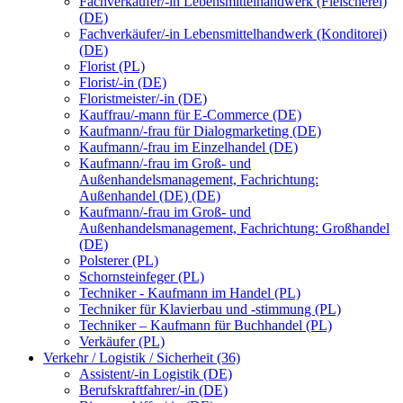
Fachverkäufer/-in Lebensmittelhandwerk (Fleischerei)
(DE)
Fachverkäufer/-in Lebensmittelhandwerk (Konditorei)
(DE)
Florist (PL)
Florist/-in (DE)
Floristmeister/-in (DE)
Kauffrau/-mann für E-Commerce (DE)
Kaufmann/-frau für Dialogmarketing (DE)
Kaufmann/-frau im Einzelhandel (DE)
Kaufmann/-frau im Groß- und
Außenhandelsmanagement, Fachrichtung:
Außenhandel (DE) (DE)
Kaufmann/-frau im Groß- und
Außenhandelsmanagement, Fachrichtung: Großhandel
(DE)
Polsterer (PL)
Schornsteinfeger (PL)
Techniker - Kaufmann im Handel (PL)
Techniker für Klavierbau und -stimmung (PL)
Techniker – Kaufmann für Buchhandel (PL)
Verkäufer (PL)
Verkehr / Logistik / Sicherheit (36)
Assistent/-in Logistik (DE)
Berufskraftfahrer/-in (DE)