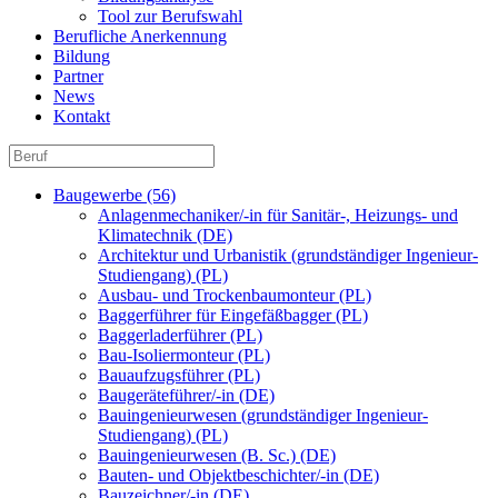
Tool zur Berufswahl
Berufliche Anerkennung
Bildung
Partner
News
Kontakt
Baugewerbe (56)
Anlagenmechaniker/-in für Sanitär-, Heizungs- und
Klimatechnik (DE)
Architektur und Urbanistik (grundständiger Ingenieur-
Studiengang) (PL)
Ausbau- und Trockenbaumonteur (PL)
Baggerführer für Eingefäßbagger (PL)
Baggerladerführer (PL)
Bau-Isoliermonteur (PL)
Bauaufzugsführer (PL)
Baugeräteführer/-in (DE)
Bauingenieurwesen (grundständiger Ingenieur-
Studiengang) (PL)
Bauingenieurwesen (B. Sc.) (DE)
Bauten- und Objektbeschichter/-in (DE)
Bauzeichner/-in (DE)