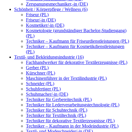
Zerspanungsmechaniker,-in (DE)
Schönheit / Körperpflege / Wellness (6)
Friseur (PL)
Friseur/-in (DE)
Kosmetiker/-in (DE)
Kosmetologie (grundständiger Bachelor-Studiengang)
(PL)
Techniker – Kaufmann für Friseurdienstleistungen (PL)
Techniker – Kaufmann für Kosmetikdienstleistungen
(PL)
Textil- und Bekleidungsindustrie (16)
Fachhandwerker für dekorative Textilerzeugnisse (PL)
Gerber (PL)
Kürschner (PL)
Maschinenführer in der Textilindustrie (PL)
Schneider (PL)
Schuhfertiger (PL)
Schuhmacher/-in (DE)
Techniker für Gerbereitechnik (PL)
Techniker für Lederverarbeitungstechnologie (PL)
Techniker für Schuhtechnik (PL)
Techniker für Textiltechnik (PL)
Techniker für dekorative Textilerzeugnisse (PL)
Techniker – Kaufmann in der Modeindustrie (PL)
Textil- und Modeschneider/-in (DE)