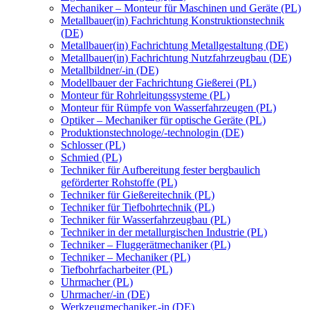
Mechaniker – Monteur für Maschinen und Geräte (PL)
Metallbauer(in) Fachrichtung Konstruktionstechnik
(DE)
Metallbauer(in) Fachrichtung Metallgestaltung (DE)
Metallbauer(in) Fachrichtung Nutzfahrzeugbau (DE)
Metallbildner/-in (DE)
Modellbauer der Fachrichtung Gießerei (PL)
Monteur für Rohrleitungssysteme (PL)
Monteur für Rümpfe von Wasserfahrzeugen (PL)
Optiker – Mechaniker für optische Geräte (PL)
Produktionstechnologe/-technologin (DE)
Schlosser (PL)
Schmied (PL)
Techniker für Aufbereitung fester bergbaulich
geförderter Rohstoffe (PL)
Techniker für Gießereitechnik (PL)
Techniker für Tiefbohrtechnik (PL)
Techniker für Wasserfahrzeugbau (PL)
Techniker in der metallurgischen Industrie (PL)
Techniker – Fluggerätmechaniker (PL)
Techniker – Mechaniker (PL)
Tiefbohrfacharbeiter (PL)
Uhrmacher (PL)
Uhrmacher/-in (DE)
Werkzeugmechaniker,-in (DE)