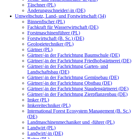
Täschner (PL)
Änderungsschneider/-in (DE)
Umweltschutz, Land- und Forstwirtschaft (34)
Binnenfischer (PL)
Fachkraft für Wasserwirtschaft (DE)
Forstmaschinenführer (PL)
Forstwirtschaft (B. Sc.) (DE)
Geologietechniker (PL)
Gärtner (PL)
Gärtner/-in der Fachrichtung Baumschule (DE)
Gärtner/-in der Fachrichtung Friedhofsgärtnerei (DE)
Gärtner/-in der Fachrichtung Garten- und
Landschaftsbau (DE)
Gärtner/-in der Fachrichtung Gemüsebau (DE)
Gärtner/-in der Fachrichtung Obstbau (DE)
Gärtner/-in der Fachrichtung Staudengärtnerei (DE)
Gärtner/-in der Fachrichtung Zierpflanzenbau (DE)
Imker (PL)
Imkereitechniker (PL)
International Forest Ecosystem Management (B. Sc.)
(DE)
Landmaschinenmechaniker und -führer (PL)
Landwirt (PL)
Landwirt/-in (DE)
Reiter (PL)