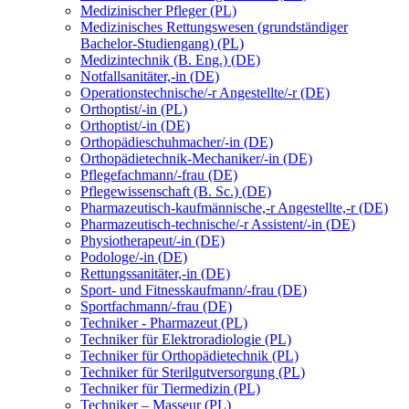
Medizinischer Pfleger (PL)
Medizinisches Rettungswesen (grundständiger
Bachelor-Studiengang) (PL)
Medizintechnik (B. Eng.) (DE)
Notfallsanitäter,-in (DE)
Operationstechnische/-r Angestellte/-r (DE)
Orthoptist/-in (PL)
Orthoptist/-in (DE)
Orthopädieschuhmacher/-in (DE)
Orthopädietechnik-Mechaniker/-in (DE)
Pflegefachmann/-frau (DE)
Pflegewissenschaft (B. Sc.) (DE)
Pharmazeutisch-kaufmännische,-r Angestellte,-r (DE)
Pharmazeutisch-technische/-r Assistent/-in (DE)
Physiotherapeut/-in (DE)
Podologe/-in (DE)
Rettungssanitäter,-in (DE)
Sport- und Fitnesskaufmann/-frau (DE)
Sportfachmann/-frau (DE)
Techniker - Pharmazeut (PL)
Techniker für Elektroradiologie (PL)
Techniker für Orthopädietechnik (PL)
Techniker für Sterilgutversorgung (PL)
Techniker für Tiermedizin (PL)
Techniker – Masseur (PL)