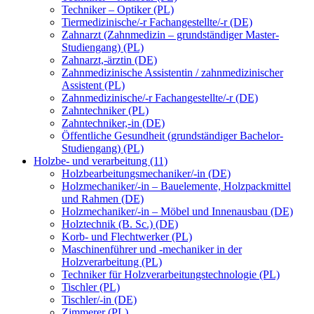
Techniker – Optiker (PL)
Tiermedizinische/-r Fachangestellte/-r (DE)
Zahnarzt (Zahnmedizin – grundständiger Master-
Studiengang) (PL)
Zahnarzt,-ärztin (DE)
Zahnmedizinische Assistentin / zahnmedizinischer
Assistent (PL)
Zahnmedizinische/-r Fachangestellte/-r (DE)
Zahntechniker (PL)
Zahntechniker,-in (DE)
Öffentliche Gesundheit (grundständiger Bachelor-
Studiengang) (PL)
Holzbe- und verarbeitung (11)
Holzbearbeitungsmechaniker/-in (DE)
Holzmechaniker/-in – Bauelemente, Holzpackmittel
und Rahmen (DE)
Holzmechaniker/-in – Möbel und Innenausbau (DE)
Holztechnik (B. Sc.) (DE)
Korb- und Flechtwerker (PL)
Maschinenführer und -mechaniker in der
Holzverarbeitung (PL)
Techniker für Holzverarbeitungstechnologie (PL)
Tischler (PL)
Tischler/-in (DE)
Zimmerer (PL)