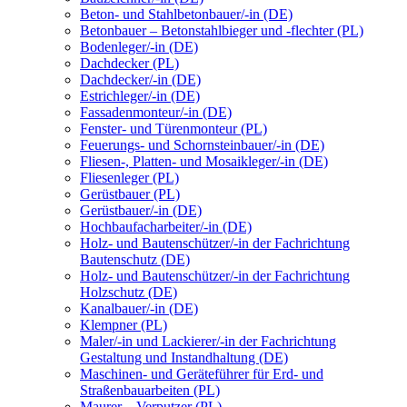
Beton- und Stahlbetonbauer/-in (DE)
Betonbauer – Betonstahlbieger und -flechter (PL)
Bodenleger/-in (DE)
Dachdecker (PL)
Dachdecker/-in (DE)
Estrichleger/-in (DE)
Fassadenmonteur/-in (DE)
Fenster- und Türenmonteur (PL)
Feuerungs- und Schornsteinbauer/-in (DE)
Fliesen-, Platten- und Mosaikleger/-in (DE)
Fliesenleger (PL)
Gerüstbauer (PL)
Gerüstbauer/-in (DE)
Hochbaufacharbeiter/-in (DE)
Holz- und Bautenschützer/-in der Fachrichtung
Bautenschutz (DE)
Holz- und Bautenschützer/-in der Fachrichtung
Holzschutz (DE)
Kanalbauer/-in (DE)
Klempner (PL)
Maler/-in und Lackierer/-in der Fachrichtung
Gestaltung und Instandhaltung (DE)
Maschinen- und Geräteführer für Erd- und
Straßenbauarbeiten (PL)
Maurer – Verputzer (PL)