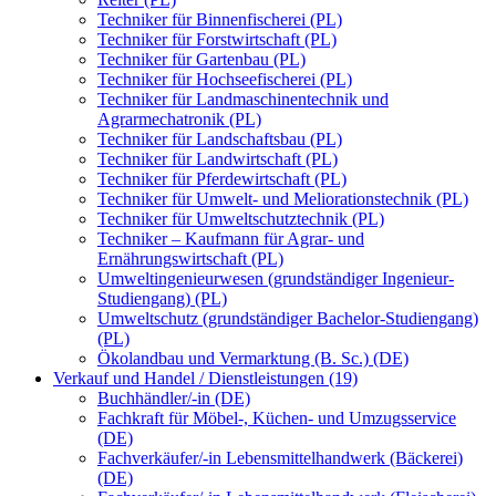
Techniker für Binnenfischerei (PL)
Techniker für Forstwirtschaft (PL)
Techniker für Gartenbau (PL)
Techniker für Hochseefischerei (PL)
Techniker für Landmaschinentechnik und
Agrarmechatronik (PL)
Techniker für Landschaftsbau (PL)
Techniker für Landwirtschaft (PL)
Techniker für Pferdewirtschaft (PL)
Techniker für Umwelt- und Meliorationstechnik (PL)
Techniker für Umweltschutztechnik (PL)
Techniker – Kaufmann für Agrar- und
Ernährungswirtschaft (PL)
Umweltingenieurwesen (grundständiger Ingenieur-
Studiengang) (PL)
Umweltschutz (grundständiger Bachelor-Studiengang)
(PL)
Ökolandbau und Vermarktung (B. Sc.) (DE)
Verkauf und Handel / Dienstleistungen (19)
Buchhändler/-in (DE)
Fachkraft für Möbel-, Küchen- und Umzugsservice
(DE)
Fachverkäufer/-in Lebensmittelhandwerk (Bäckerei)
(DE)