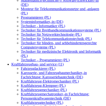
Mathematisch-technische/-r Software-Entwickler/-in
(DE)
Monteur für Telekommunikationsnetze und -anlagen
(PL)
Programmierer (PL)
Systeminformatiker,-in (DE)
Techniker - Informatiker (PL)
Techniker für Breitbandkommunikationssysteme (PL)
Techniker für Netzwerktechnologie (PL)
Techniker für Telekommunikationstechnik (PL)
Techniker für blinden- und sehbehindertengerechte
Computersysteme (PL)
Techniker für medizinische Elektronik und Informatik
(PL)
Techniker – Programmierer (PL)
Kraftfahrzeugbau- und service (11)
Fahrzeuglackierer (PL)
Karosserie- und Fahrzeugbaumechaniker,-in
Fachrichtung: Karosseriebautechnik (DE)
Kraftfahrzeug-Elektromechaniker (PL)
Kraftfahrzeug-Klempner (PL)
Kraftfahrzeugmechaniker (PL)
Kraftfahrzeugmechatroniker,-in Fachrichtung:
Personenkraftwagentechnik (DE)
Kraftfahrzeugtechniker (PL)