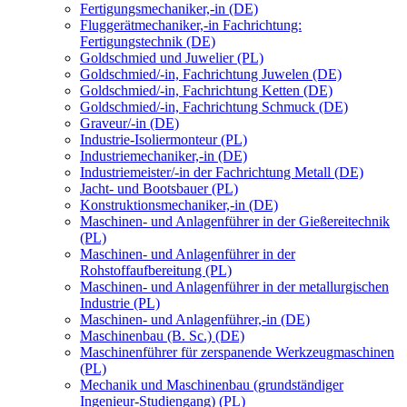
Fertigungsmechaniker,-in (DE)
Fluggerätmechaniker,-in Fachrichtung:
Fertigungstechnik (DE)
Goldschmied und Juwelier (PL)
Goldschmied/-in, Fachrichtung Juwelen (DE)
Goldschmied/-in, Fachrichtung Ketten (DE)
Goldschmied/-in, Fachrichtung Schmuck (DE)
Graveur/-in (DE)
Industrie-Isoliermonteur (PL)
Industriemechaniker,-in (DE)
Industriemeister/-in der Fachrichtung Metall (DE)
Jacht- und Bootsbauer (PL)
Konstruktionsmechaniker,-in (DE)
Maschinen- und Anlagenführer in der Gießereitechnik
(PL)
Maschinen- und Anlagenführer in der
Rohstoffaufbereitung (PL)
Maschinen- und Anlagenführer in der metallurgischen
Industrie (PL)
Maschinen- und Anlagenführer,-in (DE)
Maschinenbau (B. Sc.) (DE)
Maschinenführer für zerspanende Werkzeugmaschinen
(PL)
Mechanik und Maschinenbau (grundständiger
Ingenieur-Studiengang) (PL)