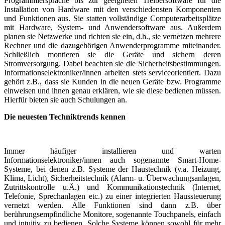
Programmiersprache bis zur geeigneten Treibersoftware für die
Installation von Hardware mit den verschiedensten Komponenten
und Funktionen aus. Sie statten vollständige Computerarbeitsplätze
mit Hardware, System- und Anwendersoftware aus. Außerdem
planen sie Netzwerke und richten sie ein, d.h., sie vernetzen mehrere
Rechner und die dazugehörigen Anwenderprogramme miteinander.
Schließlich montieren sie die Geräte und sichern deren
Stromversorgung. Dabei beachten sie die Sicherheitsbestimmungen.
Informationselektroniker/innen arbeiten stets serviceorientiert. Dazu
gehört z.B., dass sie Kunden in die neuen Geräte bzw. Programme
einweisen und ihnen genau erklären, wie sie diese bedienen müssen.
Hierfür bieten sie auch Schulungen an.
Die neuesten Techniktrends kennen
Immer häufiger installieren und warten
Informationselektroniker/innen auch sogenannte Smart-Home-
Systeme, bei denen z.B. Systeme der Haustechnik (v.a. Heizung,
Klima, Licht), Sicherheitstechnik (Alarm- u. Überwachungsanlagen,
Zutrittskontrolle u.Ä.) und Kommunikationstechnik (Internet,
Telefonie, Sprechanlagen etc.) zu einer integrierten Haussteuerung
vernetzt werden. Alle Funktionen sind dann z.B. über
berührungsempfindliche Monitore, sogenannte Touchpanels, einfach
und intuitiv zu bedienen. Solche Systeme können sowohl für mehr