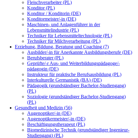
Fleischverarbeiter (PL)
Konditor (PL)
Konditor / Konditorin (DE)
Konditormeister/-in (DE)
Maschinen- und Anlagenführer in der
Lebensmittelindustrie (PL)
Techniker für Lebensmitteltechnologie (PL)
Techniker für Milchverarbeitung (PL)
Erziehung, Bildung, Beratung und Coaching (7)
Ausbilder/-in für Anerkannte Ausbildungsberufe (DE)
Berufsberater (PL)
Geprüfte/-r Aus- und Weiterbildungspädagoge/-
pädagogin (DE)
Instrukteur für praktische Berufsausbildung (PL)
Interkulturelle Germanistik (BA) (DE)
Pädagogik (grundständiger Bachelor-Studiengang)
(PL)
Soziologie (grundständiger Bachelor-Studiengang)
(PL)
Gesundheit und Medizin (56)
Augenoptiker/-in (DE)
Augenoptikermeister/-in (DE)
Beschäftigungstherapeut (PL)
Biomedizinische Technik (grundständiger Ingenieur-
Studiengang) (PL)