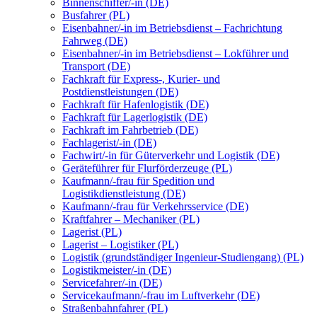
Binnenschiffer/-in (DE)
Busfahrer (PL)
Eisenbahner/-in im Betriebsdienst – Fachrichtung
Fahrweg (DE)
Eisenbahner/-in im Betriebsdienst – Lokführer und
Transport (DE)
Fachkraft für Express-, Kurier- und
Postdienstleistungen (DE)
Fachkraft für Hafenlogistik (DE)
Fachkraft für Lagerlogistik (DE)
Fachkraft im Fahrbetrieb (DE)
Fachlagerist/-in (DE)
Fachwirt/-in für Güterverkehr und Logistik (DE)
Geräteführer für Flurförderzeuge (PL)
Kaufmann/-frau für Spedition und
Logistikdienstleistung (DE)
Kaufmann/-frau für Verkehrsservice (DE)
Kraftfahrer – Mechaniker (PL)
Lagerist (PL)
Lagerist – Logistiker (PL)
Logistik (grundständiger Ingenieur-Studiengang) (PL)
Logistikmeister/-in (DE)
Servicefahrer/-in (DE)
Servicekaufmann/-frau im Luftverkehr (DE)
Straßenbahnfahrer (PL)