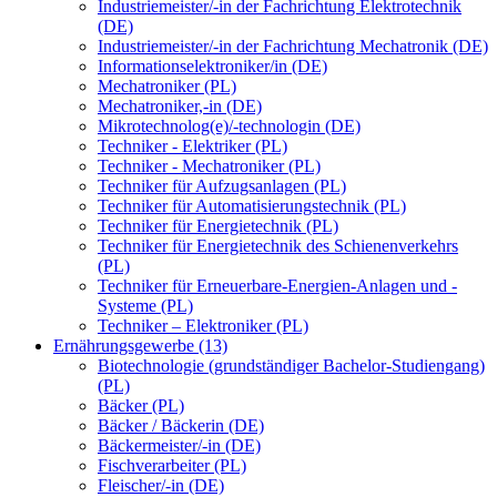
Industriemeister/-in der Fachrichtung Elektrotechnik
(DE)
Industriemeister/-in der Fachrichtung Mechatronik (DE)
Informationselektroniker/in (DE)
Mechatroniker (PL)
Mechatroniker,-in (DE)
Mikrotechnolog(e)/-technologin (DE)
Techniker - Elektriker (PL)
Techniker - Mechatroniker (PL)
Techniker für Aufzugsanlagen (PL)
Techniker für Automatisierungstechnik (PL)
Techniker für Energietechnik (PL)
Techniker für Energietechnik des Schienenverkehrs
(PL)
Techniker für Erneuerbare-Energien-Anlagen und -
Systeme (PL)
Techniker – Elektroniker (PL)
Ernährungsgewerbe (13)
Biotechnologie (grundständiger Bachelor-Studiengang)
(PL)
Bäcker (PL)
Bäcker / Bäckerin (DE)
Bäckermeister/-in (DE)
Fischverarbeiter (PL)
Fleischer/-in (DE)