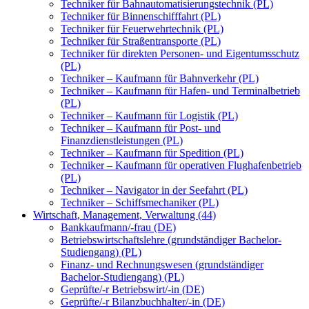
Techniker für Bahnautomatisierungstechnik (PL)
Techniker für Binnenschifffahrt (PL)
Techniker für Feuerwehrtechnik (PL)
Techniker für Straßentransporte (PL)
Techniker für direkten Personen- und Eigentumsschutz
(PL)
Techniker – Kaufmann für Bahnverkehr (PL)
Techniker – Kaufmann für Hafen- und Terminalbetrieb
(PL)
Techniker – Kaufmann für Logistik (PL)
Techniker – Kaufmann für Post- und
Finanzdienstleistungen (PL)
Techniker – Kaufmann für Spedition (PL)
Techniker – Kaufmann für operativen Flughafenbetrieb
(PL)
Techniker – Navigator in der Seefahrt (PL)
Techniker – Schiffsmechaniker (PL)
Wirtschaft, Management, Verwaltung (44)
Bankkaufmann/-frau (DE)
Betriebswirtschaftslehre (grundständiger Bachelor-
Studiengang) (PL)
Finanz- und Rechnungswesen (grundständiger
Bachelor-Studiengang) (PL)
Geprüfte/-r Betriebswirt/-in (DE)
Geprüfte/-r Bilanzbuchhalter/-in (DE)