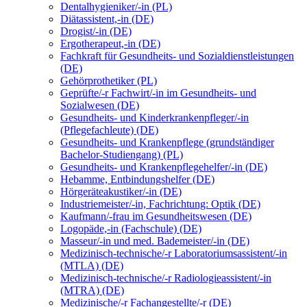
Dentalhygieniker/-in (PL)
Diätassistent,-in (DE)
Drogist/-in (DE)
Ergotherapeut,-in (DE)
Fachkraft für Gesundheits- und Sozialdienstleistungen
(DE)
Gehörprothetiker (PL)
Geprüfte/-r Fachwirt/-in im Gesundheits- und
Sozialwesen (DE)
Gesundheits- und Kinderkrankenpfleger/-in
(Pflegefachleute) (DE)
Gesundheits- und Krankenpflege (grundständiger
Bachelor-Studiengang) (PL)
Gesundheits- und Krankenpflegehelfer/-in (DE)
Hebamme, Entbindungshelfer (DE)
Hörgeräteakustiker/-in (DE)
Industriemeister/-in, Fachrichtung: Optik (DE)
Kaufmann/-frau im Gesundheitswesen (DE)
Logopäde,-in (Fachschule) (DE)
Masseur/-in und med. Bademeister/-in (DE)
Medizinisch-technische/-r Laboratoriumsassistent/-in
(MTLA) (DE)
Medizinisch-technische/-r Radiologieassistent/-in
(MTRA) (DE)
Medizinische/-r Fachangestellte/-r (DE)