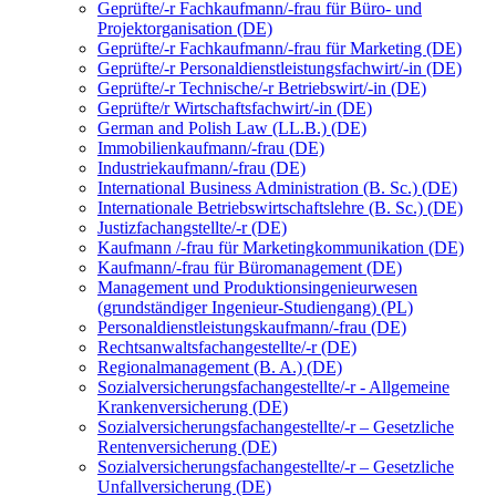
Geprüfte/-r Fachkaufmann/-frau für Büro- und
Projektorganisation (DE)
Geprüfte/-r Fachkaufmann/-frau für Marketing (DE)
Geprüfte/-r Personaldienstleistungsfachwirt/-in (DE)
Geprüfte/-r Technische/-r Betriebswirt/-in (DE)
Geprüfte/r Wirtschaftsfachwirt/-in (DE)
German and Polish Law (LL.B.) (DE)
Immobilienkaufmann/-frau (DE)
Industriekaufmann/-frau (DE)
International Business Administration (B. Sc.) (DE)
Internationale Betriebswirtschaftslehre (B. Sc.) (DE)
Justizfachangstellte/-r (DE)
Kaufmann /-frau für Marketingkommunikation (DE)
Kaufmann/-frau für Büromanagement (DE)
Management und Produktionsingenieurwesen
(grundständiger Ingenieur-Studiengang) (PL)
Personaldienstleistungskaufmann/-frau (DE)
Rechtsanwaltsfachangestellte/-r (DE)
Regionalmanagement (B. A.) (DE)
Sozialversicherungsfachangestellte/-r - Allgemeine
Krankenversicherung (DE)
Sozialversicherungsfachangestellte/-r – Gesetzliche
Rentenversicherung (DE)
Sozialversicherungsfachangestellte/-r – Gesetzliche
Unfallversicherung (DE)