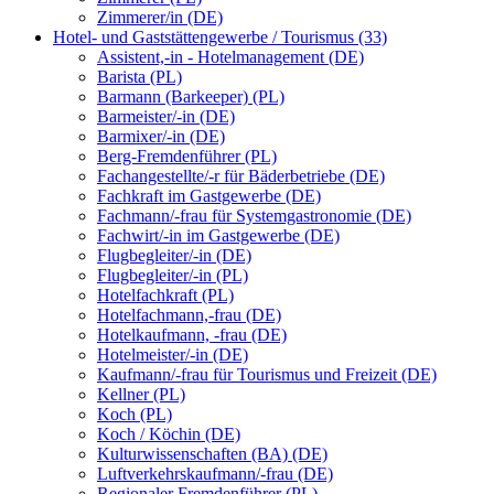
Zimmerer/in (DE)
Hotel- und Gaststättengewerbe / Tourismus (33)
Assistent,-in - Hotelmanagement (DE)
Barista (PL)
Barmann (Barkeeper) (PL)
Barmeister/-in (DE)
Barmixer/-in (DE)
Berg-Fremdenführer (PL)
Fachangestellte/-r für Bäderbetriebe (DE)
Fachkraft im Gastgewerbe (DE)
Fachmann/-frau für Systemgastronomie (DE)
Fachwirt/-in im Gastgewerbe (DE)
Flugbegleiter/-in (DE)
Flugbegleiter/-in (PL)
Hotelfachkraft (PL)
Hotelfachmann,-frau (DE)
Hotelkaufmann, -frau (DE)
Hotelmeister/-in (DE)
Kaufmann/-frau für Tourismus und Freizeit (DE)
Kellner (PL)
Koch (PL)
Koch / Köchin (DE)
Kulturwissenschaften (BA) (DE)
Luftverkehrskaufmann/-frau (DE)
Regionaler Fremdenführer (PL)