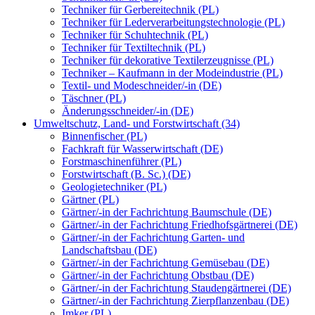
Techniker für Gerbereitechnik (PL)
Techniker für Lederverarbeitungstechnologie (PL)
Techniker für Schuhtechnik (PL)
Techniker für Textiltechnik (PL)
Techniker für dekorative Textilerzeugnisse (PL)
Techniker – Kaufmann in der Modeindustrie (PL)
Textil- und Modeschneider/-in (DE)
Täschner (PL)
Änderungsschneider/-in (DE)
Umweltschutz, Land- und Forstwirtschaft (34)
Binnenfischer (PL)
Fachkraft für Wasserwirtschaft (DE)
Forstmaschinenführer (PL)
Forstwirtschaft (B. Sc.) (DE)
Geologietechniker (PL)
Gärtner (PL)
Gärtner/-in der Fachrichtung Baumschule (DE)
Gärtner/-in der Fachrichtung Friedhofsgärtnerei (DE)
Gärtner/-in der Fachrichtung Garten- und
Landschaftsbau (DE)
Gärtner/-in der Fachrichtung Gemüsebau (DE)
Gärtner/-in der Fachrichtung Obstbau (DE)
Gärtner/-in der Fachrichtung Staudengärtnerei (DE)
Gärtner/-in der Fachrichtung Zierpflanzenbau (DE)
Imker (PL)