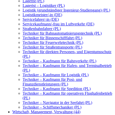
Lagerist (PL)
Lagerist – Logistiker (PL)
Logistik (grundständiger Ingenieur-Studiengang) (PL)
Logistikmeister/-in (DE)
Servicefahrer/-in (DE)
Servicekaufmann/-frau im Luftverkehr (DE)
Straßenbahnfahrer (PL)
Techniker für Bahnautomatisierungstechnik (PL)
Techniker für Binnenschifffahrt (PL)
Techniker für Feuerwehrtechnik (PL)
Techniker für Straßentransporte (PL)
Techniker für direkten Personen- und Eigentumsschutz
(PL)
Techniker – Kaufmann für Bahnverkehr (PL)
Techniker – Kaufmann für Hafen- und Terminalbetrieb
(PL)
Techniker – Kaufmann für Logistik (PL)
Techniker – Kaufmann für Post- und
Finanzdienstleistungen (PL)
Techniker – Kaufmann für Spedition (PL)
Techniker – Kaufmann für operativen Flughafenbetrieb
(PL)
Techniker – Navigator in der Seefahrt (PL)
Techniker – Schiffsmechaniker (PL)
Wirtschaft, Management, Verwaltung (44)