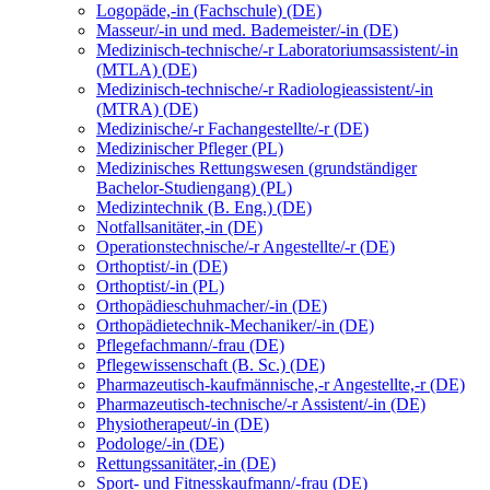
Logopäde,-in (Fachschule) (DE)
Masseur/-in und med. Bademeister/-in (DE)
Medizinisch-technische/-r Laboratoriumsassistent/-in
(MTLA) (DE)
Medizinisch-technische/-r Radiologieassistent/-in
(MTRA) (DE)
Medizinische/-r Fachangestellte/-r (DE)
Medizinischer Pfleger (PL)
Medizinisches Rettungswesen (grundständiger
Bachelor-Studiengang) (PL)
Medizintechnik (B. Eng.) (DE)
Notfallsanitäter,-in (DE)
Operationstechnische/-r Angestellte/-r (DE)
Orthoptist/-in (DE)
Orthoptist/-in (PL)
Orthopädieschuhmacher/-in (DE)
Orthopädietechnik-Mechaniker/-in (DE)
Pflegefachmann/-frau (DE)
Pflegewissenschaft (B. Sc.) (DE)
Pharmazeutisch-kaufmännische,-r Angestellte,-r (DE)
Pharmazeutisch-technische/-r Assistent/-in (DE)
Physiotherapeut/-in (DE)
Podologe/-in (DE)
Rettungssanitäter,-in (DE)
Sport- und Fitnesskaufmann/-frau (DE)