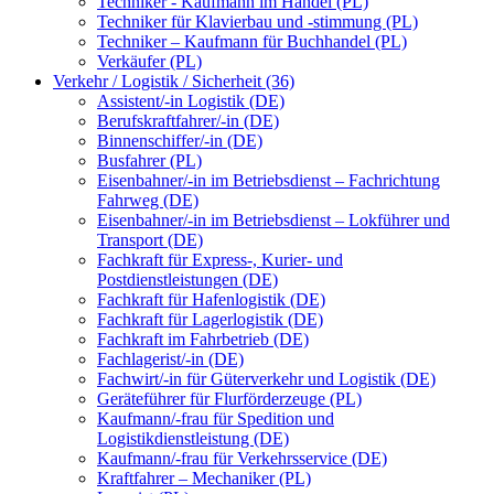
Techniker - Kaufmann im Handel (PL)
Techniker für Klavierbau und -stimmung (PL)
Techniker – Kaufmann für Buchhandel (PL)
Verkäufer (PL)
Verkehr / Logistik / Sicherheit (36)
Assistent/-in Logistik (DE)
Berufskraftfahrer/-in (DE)
Binnenschiffer/-in (DE)
Busfahrer (PL)
Eisenbahner/-in im Betriebsdienst – Fachrichtung
Fahrweg (DE)
Eisenbahner/-in im Betriebsdienst – Lokführer und
Transport (DE)
Fachkraft für Express-, Kurier- und
Postdienstleistungen (DE)
Fachkraft für Hafenlogistik (DE)
Fachkraft für Lagerlogistik (DE)
Fachkraft im Fahrbetrieb (DE)
Fachlagerist/-in (DE)
Fachwirt/-in für Güterverkehr und Logistik (DE)
Geräteführer für Flurförderzeuge (PL)
Kaufmann/-frau für Spedition und
Logistikdienstleistung (DE)
Kaufmann/-frau für Verkehrsservice (DE)
Kraftfahrer – Mechaniker (PL)