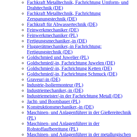
Fachkraft Metalltechnik, Fachrichtung Umform- und
Drahttechnik (DE)
Fachkraft Metalltechnik, Fachrichtung
Zerspanungstechnik (DE)
Fachkraft für Abwassertechnik (DE)
Feinwerkmechaniker (DE)
Feinwerkmechaniker (PL)
Fertigungsmechaniker,-in (DE)
Fluggerätmechaniker,-in Fachrichtung:
Fertigungstechnik (DE)
Goldschmied und Juwelier (PL)
Goldschmied/-in, Fachrichtung Juwelen (DE)
Goldschmied/-in, Fachrichtung Ketten (DE)
Goldschmied/-in, Fachrichtung Schmuck (DE)
Graveur/-in (DE)
Industrie-Isoliermonteur (PL)
Industriemechaniker,-in (DE)
Industriemeister/-in der Fachrichtung Metall (DE)
Jacht- und Bootsbauer (PL)
Konstruktionsmechaniker,-in (DE)
Maschinen- und Anlagenführer in der Gießereitechnik
(PL)
Maschinen- und Anlagenführer in der
Rohstoffaufbereitung (PL)
Maschinen- und Anlagenführer in der metallurgischen