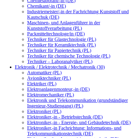
Chemielaborant/-in (DE)
Chemikant/-in (DE)
Industriemeister/-in der Fachrichtung Kunststoff und
Kautschuk (DE)
Maschinen- und Anlagenführer in der
Kunststoffverarbeitung (PL)
Packmitteltechnologe/in (DE)
Techniker für Glastechnologie (PL)
Techniker für Keramiktechnik (PL)
Techniker für Papiertechnik (PL)
Techniker für chemische Technologie (PL)
Techniker – Laboranalytiker (PL)
Elektronik / Elektrotechnik / Mechatronik (30)
Automatiker (PL)
Avioniktechniker (PL)
Elektriker (PL)
Elektroanlagenmonteur,-in (DE)
Elektromechaniker (PL)
Elektronik und Telekommunikation (grundständiger
Ingenieur-Studiengang) (PL)
Elektroniker (PL)
Elektroniker,-in - Betriebstechnik (DE)
Elektroniker,-in - Energie- und Gebäudetechnik (DE)
Elektroniker,-in Fachrichtung: Informations- und
Telekommunikationstechnik (DE)