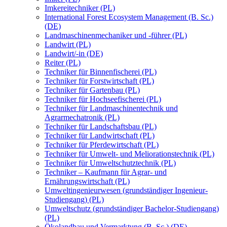
Imkereitechniker (PL)
International Forest Ecosystem Management (B. Sc.)
(DE)
Landmaschinenmechaniker und -führer (PL)
Landwirt (PL)
Landwirt/-in (DE)
Reiter (PL)
Techniker für Binnenfischerei (PL)
Techniker für Forstwirtschaft (PL)
Techniker für Gartenbau (PL)
Techniker für Hochseefischerei (PL)
Techniker für Landmaschinentechnik und
Agrarmechatronik (PL)
Techniker für Landschaftsbau (PL)
Techniker für Landwirtschaft (PL)
Techniker für Pferdewirtschaft (PL)
Techniker für Umwelt- und Meliorationstechnik (PL)
Techniker für Umweltschutztechnik (PL)
Techniker – Kaufmann für Agrar- und
Ernährungswirtschaft (PL)
Umweltingenieurwesen (grundständiger Ingenieur-
Studiengang) (PL)
Umweltschutz (grundständiger Bachelor-Studiengang)
(PL)
Ökolandbau und Vermarktung (B. Sc.) (DE)