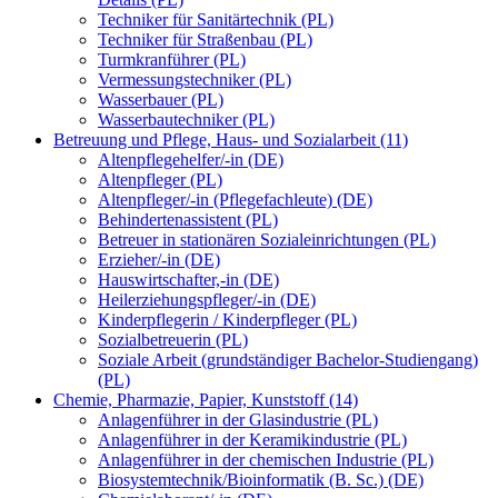
Techniker für Sanitärtechnik (PL)
Techniker für Straßenbau (PL)
Turmkranführer (PL)
Vermessungstechniker (PL)
Wasserbauer (PL)
Wasserbautechniker (PL)
Betreuung und Pflege, Haus- und Sozialarbeit (11)
Altenpflegehelfer/-in (DE)
Altenpfleger (PL)
Altenpfleger/-in (Pflegefachleute) (DE)
Behindertenassistent (PL)
Betreuer in stationären Sozialeinrichtungen (PL)
Erzieher/-in (DE)
Hauswirtschafter,-in (DE)
Heilerziehungspfleger/-in (DE)
Kinderpflegerin / Kinderpfleger (PL)
Sozialbetreuerin (PL)
Soziale Arbeit (grundständiger Bachelor-Studiengang)
(PL)
Chemie, Pharmazie, Papier, Kunststoff (14)
Anlagenführer in der Glasindustrie (PL)
Anlagenführer in der Keramikindustrie (PL)
Anlagenführer in der chemischen Industrie (PL)
Biosystemtechnik/Bioinformatik (B. Sc.) (DE)