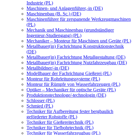
Industrie (PL)
Maschinen- und Anlagenführer,-in (DE)
Maschinenbau (B. Sc.) (DE)
Maschinenführer für zerspanende Werkzeugmaschinen
(PL)
Mechanik und Maschinenbau (grundständiger
Ingenieur-Studiengang) (PL)
Mechaniker – Monteur für Maschinen und Geräte (PL)
Metallbauer(in) Fachrichtung Konstruktionstechnik
(DE)
Metallbauer(in) Fachrichtung Metallgestaltung (DE)
Metallbauer(in) Fachrichtung Nutzfahrzeugbau (DE)
Metallbildner/-in (DE)
Modellbauer der Fachrichtung Gießerei (PL)
Monteur für Rohrleitungssysteme (PL)
Monteur für Rümpfe von Wasserfahrzeugen (PL)
Optiker – Mechaniker für optische Geräte (PL)
Produktionstechnologe/-technologin (DE)
Schlosser (PL)
Schmied (PL)
Techniker für Aufbereitung fester bergbaulich
geförderter Rohstoffe (PL)
Techniker für Gießereitechnik (PL)
Techniker für Tiefbohrtechnik (PL)
Techniker für Wasserfahrzeugbau (PL)