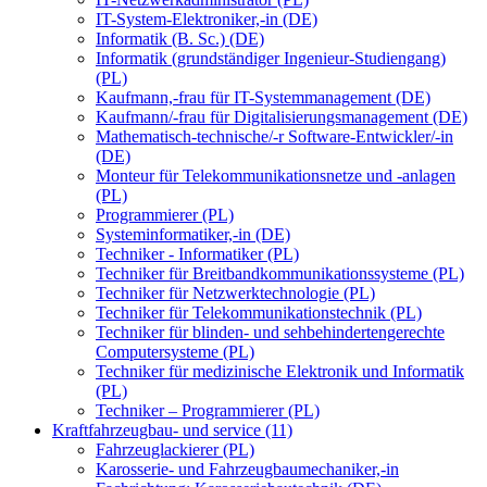
IT-System-Elektroniker,-in (DE)
Informatik (B. Sc.) (DE)
Informatik (grundständiger Ingenieur-Studiengang)
(PL)
Kaufmann,-frau für IT-Systemmanagement (DE)
Kaufmann/-frau für Digitalisierungsmanagement (DE)
Mathematisch-technische/-r Software-Entwickler/-in
(DE)
Monteur für Telekommunikationsnetze und -anlagen
(PL)
Programmierer (PL)
Systeminformatiker,-in (DE)
Techniker - Informatiker (PL)
Techniker für Breitbandkommunikationssysteme (PL)
Techniker für Netzwerktechnologie (PL)
Techniker für Telekommunikationstechnik (PL)
Techniker für blinden- und sehbehindertengerechte
Computersysteme (PL)
Techniker für medizinische Elektronik und Informatik
(PL)
Techniker – Programmierer (PL)
Kraftfahrzeugbau- und service (11)
Fahrzeuglackierer (PL)
Karosserie- und Fahrzeugbaumechaniker,-in