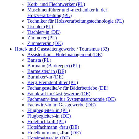
Korb- und Flechtwerker (PL)
Maschinenführer und -mechaniker in der
Holzverarbeitung (PL)
Techniker für Holzverarbeitungstechnologie (PL)
Tischler (PL)
Tischler/-in (DE)
Zimmerer (PL)
Zimmerer/in (DE)
Hotel- und Gaststättengewerbe / Tourismus (33)
Assistent,-in - Hotelmanagement (DE)
Barista (PL)
Barmann (Barkeeper) (PL)
Barmeister/-in (DE)
Barmixer/-in (DE)
Berg-Fremdenführer (PL)
Fachangestellte/-r für Bäderbetriebe (DE)
Fachkraft im Gastgewerbe (DE)
Fachmann/-frau für Systemgastronomie (DE)
Fachwirt/-in im Gastgewerbe (DE)
Flugbegleiter/-in (PL)
Flugbegleiter/-in (DE)
Hotelfachkraft (PL)
Hotelfachmann,-frau (DE)
Hotelkaufmann, -frau (DE)
Hotelmeister/-in (DE)