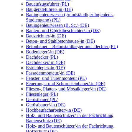
Bauaufzugsführer (PL)
Baugeräteführer/-in (DE)
Bauingenieurwesen (grundständiger Ingenieur-
Studiengang) (PL)
Bauingenieurwesen (B. Sc.) (DE)
Bauten- und Objektbeschichter/-in (DE)
Bauzeichner/-in (DE)
Beton- und Stahlbetonbauer/-in (DE)
Betonbauer – Betonstahlbieger und -flechter (PL)
Bodenleger/-in (DE)
Dachdecker (PL)
Dachdecker/-in (DE)
Estrichleger/-in (DE)
Fassadenmonteur/-in (DE)
Fenster- und Türenmonteur (PL)
Feuerungs- und Schornsteinbauer/-in (DE)
Fliesen-, Platten- und Mosaikleger/-in (DE)
Fliesenleger (PL)
Gerüstbauer (PL)
Gerüstbauer/-in (DE)
Hochbaufacharbeiter/-in (DE)
Holz- und Bautenschützer/-in der Fachrichtung
Bautenschutz (DE)
Holz- und Bautenschützer/-in der Fachrichtung
Holzschutz (DE)