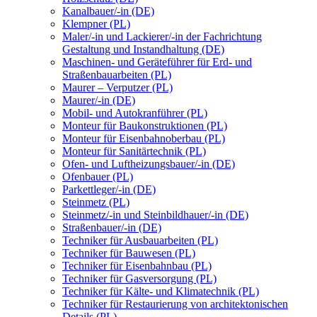
Kanalbauer/-in (DE)
Klempner (PL)
Maler/-in und Lackierer/-in der Fachrichtung
Gestaltung und Instandhaltung (DE)
Maschinen- und Geräteführer für Erd- und
Straßenbauarbeiten (PL)
Maurer – Verputzer (PL)
Maurer/-in (DE)
Mobil- und Autokranführer (PL)
Monteur für Baukonstruktionen (PL)
Monteur für Eisenbahnoberbau (PL)
Monteur für Sanitärtechnik (PL)
Ofen- und Luftheizungsbauer/-in (DE)
Ofenbauer (PL)
Parkettleger/-in (DE)
Steinmetz (PL)
Steinmetz/-in und Steinbildhauer/-in (DE)
Straßenbauer/-in (DE)
Techniker für Ausbauarbeiten (PL)
Techniker für Bauwesen (PL)
Techniker für Eisenbahnbau (PL)
Techniker für Gasversorgung (PL)
Techniker für Kälte- und Klimatechnik (PL)
Techniker für Restaurierung von architektonischen
Details (PL)