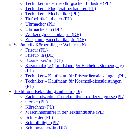
Techniker in der metallurgischen Industrie (PL)
Techniker – Fluggerätmechaniker (PL)
Techniker – Mechaniker (PL)
Tiefbohrfacharbeiter (PL)
Uhrmacher (PL)
Uhrmacher/-in (DE)
Werkzeugmechaniker,-in (DE)
Zerspanungsmechaniker,-in (DE)
Schönheit / Körperpflege / Wellness (6)
Friseur (PL)
Friseur/-in (DE)
Kosmetiker/-in (DE)
Kosmetologie (grundständiger Bachelor-Studiengang)
(PL)
Techniker – Kaufmann für Friseurdienstleistungen (PL)
Techniker – Kaufmann für Kosmetikdienstleistungen
(PL)
Textil- und Bekleidungsindustrie (16)
Fachhandwerker für dekorative Textilerzeugnisse (PL)
Gerber (PL)
Kürschner (PL)
Maschinenführer in der Textilindustrie (PL)
Schneider (PL)
Schuhfertiger (PL)
Schuhmacher/-in (DE)