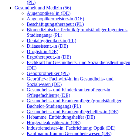
(PL)
Gesundheit und Medizin (56)
Augenoptiker/-in (DE)
Augenoptikermeister/-in (DE)
Beschäftigungstherapeut (PL)
Biomedizinische Technik (grundständiger Ingenieur-
Studiengang) (PL)
Dentalhygieniker/-in (PL)
Diätassistent,-in (DE)
Drogist/-in (DE)
Ergotherapeut,-in (DE)
Fachkraft für Gesundheits- und Sozialdienstleistungen
(DE)
Gehörprothetiker (PL)
Geprüfte/-r Fachwirt/-in im Gesundheits- und
Sozialwesen (DE)
Gesundheits- und Kinderkrankenpfleger/-in
(Pflegefachleute) (DE)
Gesundheits- und Krankenpflege (grundständiger
Bachelor-Studiengang) (PL)
Gesundheits- und Krankenpflegehelfer/-in (DE)
Hebamme, Entbindungshelfer (DE)
Hörgeräteakustiker/-in (DE)
Industriemeister/-in, Fachrichtung: Optik (DE)
Kaufmann/-frau im Gesundheitswesen (DE)