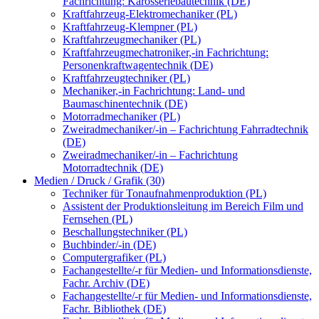
Fachrichtung: Karosseriebautechnik (DE)
Kraftfahrzeug-Elektromechaniker (PL)
Kraftfahrzeug-Klempner (PL)
Kraftfahrzeugmechaniker (PL)
Kraftfahrzeugmechatroniker,-in Fachrichtung:
Personenkraftwagentechnik (DE)
Kraftfahrzeugtechniker (PL)
Mechaniker,-in Fachrichtung: Land- und
Baumaschinentechnik (DE)
Motorradmechaniker (PL)
Zweiradmechaniker/-in – Fachrichtung Fahrradtechnik
(DE)
Zweiradmechaniker/-in – Fachrichtung
Motorradtechnik (DE)
Medien / Druck / Grafik (30)
Techniker für Tonaufnahmenproduktion (PL)
Assistent der Produktionsleitung im Bereich Film und
Fernsehen (PL)
Beschallungstechniker (PL)
Buchbinder/-in (DE)
Computergrafiker (PL)
Fachangestellte/-r für Medien- und Informationsdienste,
Fachr. Archiv (DE)
Fachangestellte/-r für Medien- und Informationsdienste,
Fachr. Bibliothek (DE)