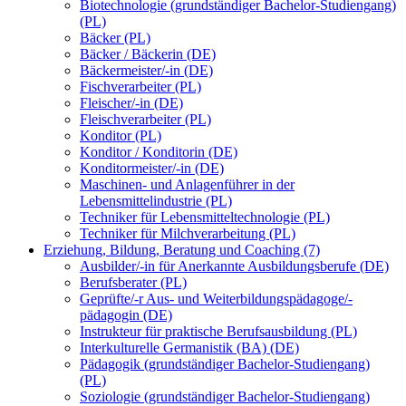
Biotechnologie (grundständiger Bachelor-Studiengang)
(PL)
Bäcker (PL)
Bäcker / Bäckerin (DE)
Bäckermeister/-in (DE)
Fischverarbeiter (PL)
Fleischer/-in (DE)
Fleischverarbeiter (PL)
Konditor (PL)
Konditor / Konditorin (DE)
Konditormeister/-in (DE)
Maschinen- und Anlagenführer in der
Lebensmittelindustrie (PL)
Techniker für Lebensmitteltechnologie (PL)
Techniker für Milchverarbeitung (PL)
Erziehung, Bildung, Beratung und Coaching (7)
Ausbilder/-in für Anerkannte Ausbildungsberufe (DE)
Berufsberater (PL)
Geprüfte/-r Aus- und Weiterbildungspädagoge/-
pädagogin (DE)
Instrukteur für praktische Berufsausbildung (PL)
Interkulturelle Germanistik (BA) (DE)
Pädagogik (grundständiger Bachelor-Studiengang)
(PL)
Soziologie (grundständiger Bachelor-Studiengang)