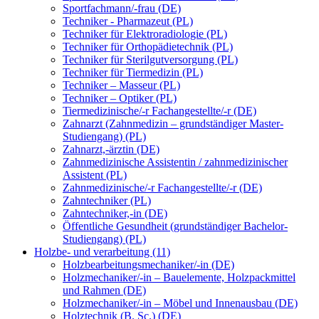
Sportfachmann/-frau (DE)
Techniker - Pharmazeut (PL)
Techniker für Elektroradiologie (PL)
Techniker für Orthopädietechnik (PL)
Techniker für Sterilgutversorgung (PL)
Techniker für Tiermedizin (PL)
Techniker – Masseur (PL)
Techniker – Optiker (PL)
Tiermedizinische/-r Fachangestellte/-r (DE)
Zahnarzt (Zahnmedizin – grundständiger Master-
Studiengang) (PL)
Zahnarzt,-ärztin (DE)
Zahnmedizinische Assistentin / zahnmedizinischer
Assistent (PL)
Zahnmedizinische/-r Fachangestellte/-r (DE)
Zahntechniker (PL)
Zahntechniker,-in (DE)
Öffentliche Gesundheit (grundständiger Bachelor-
Studiengang) (PL)
Holzbe- und verarbeitung (11)
Holzbearbeitungsmechaniker/-in (DE)
Holzmechaniker/-in – Bauelemente, Holzpackmittel
und Rahmen (DE)
Holzmechaniker/-in – Möbel und Innenausbau (DE)
Holztechnik (B. Sc.) (DE)