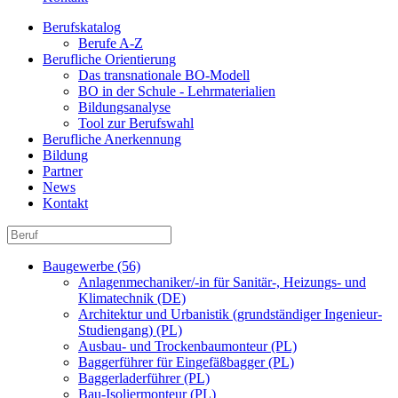
Berufskatalog
Berufe A-Z
Berufliche Orientierung
Das transnationale BO-Modell
BO in der Schule - Lehrmaterialien
Bildungsanalyse
Tool zur Berufswahl
Berufliche Anerkennung
Bildung
Partner
News
Kontakt
Baugewerbe (56)
Anlagenmechaniker/-in für Sanitär-, Heizungs- und
Klimatechnik (DE)
Architektur und Urbanistik (grundständiger Ingenieur-
Studiengang) (PL)
Ausbau- und Trockenbaumonteur (PL)
Baggerführer für Eingefäßbagger (PL)
Baggerladerführer (PL)
Bau-Isoliermonteur (PL)