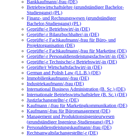
Bankkaufmann/-frau (DE)
Betriebswirtschaftslehre (grundständiger Bachelor-
Studiengang) (PL)
Finanz- und Rechnungswesen (grundständiger
Bachelor-Studiengang) (PL)
Geprüfte/-r Betriebswirt/-in (DE)
Geprüfte/-r Bilanzbuchhalter/-in (DE)
Geprüfte/-r Fachkaufmann/-frau für Büro- und
Projektorganisation (DE)
Geprüfte/-r Fachkaufmann/-frau für Marketing (DE)
Geprüfte/-r Personaldienstleistungsfachwirt/-in (DE)
Geprüfte/-r Technische/-r Betriebswirt/-in (DE)
Geprüfte/r Wirtschaftsfachwirt/-in (DE)
German and Polish Law (LL.B.) (DE)
Immobilienkaufmann/-frau (DE)
Industriekaufmann/-frau (DE)
International Business Administration (B. Sc.) (DE)
Internationale Betriebswirtschaftslehre (B. Sc.) (DE)
Justizfachangstellte/-r (DE)
Kaufmann /-frau für Marketingkommunikation (DE)
Kaufmann/-frau für Büromanagement (DE)
Management und Produktionsingenieurwesen
(grundständiger Ingenieur-Studiengang) (PL)
Personaldienstleistungskaufmann/-frau (DE)
Rechtsanwaltsfachangestellte/-r (DE)