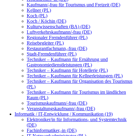
Kaufmann/-frau für Tourismus und Freizeit (DE)
Kellner (PL)
Koch (PL)
Koch / Köchin (DE)
Kulturwissenschaften (BA) (DE)
Luftverkehrskaufmann/-frau (DE)
Regionaler Fremdenführer (PL)
Reisebegleiter (PL)
Restaurantfachmann,-frau (DE)
Stadt-Fremdenführer (PL)
Techniker – Kaufmann für Ernährung und
Gastronomiedienstleistungen (PL)
Techniker – Kaufmann für Hotellerie (PL)
Techniker – Kaufmann für Kellnerleistungen (PL)
Techniker – Kaufmann für Organisation des Tourismus
(PL)
Techniker – Kaufmann für Tourismus im ländlichen
Raum (PL)
Tourismuskaufmann/-frau (DE)
Veranstaltungskaufmann/-frau (DE)
Informatik / IT-Entwicklung / Kommunikation (19)
Elektroniker/in für Informations- und Systemtechnik
(DE)
Fachinformatiker,-in (DE)
IT-Netzwerkadministrator (PL)