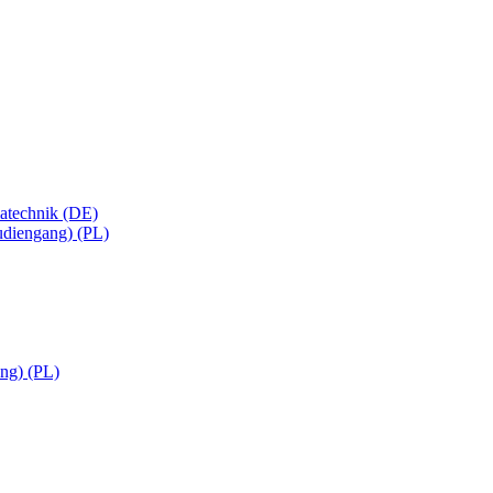
matechnik (DE)
tudiengang) (PL)
ng) (PL)