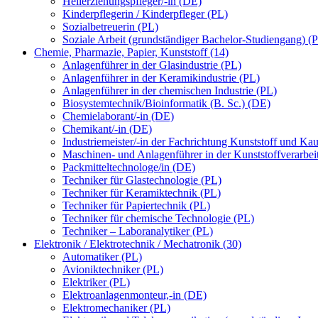
Heilerziehungspfleger/-in (DE)
Kinderpflegerin / Kinderpfleger (PL)
Sozialbetreuerin (PL)
Soziale Arbeit (grundständiger Bachelor-Studiengang) (
Chemie, Pharmazie, Papier, Kunststoff (14)
Anlagenführer in der Glasindustrie (PL)
Anlagenführer in der Keramikindustrie (PL)
Anlagenführer in der chemischen Industrie (PL)
Biosystemtechnik/Bioinformatik (B. Sc.) (DE)
Chemielaborant/-in (DE)
Chemikant/-in (DE)
Industriemeister/-in der Fachrichtung Kunststoff und Ka
Maschinen- und Anlagenführer in der Kunststoffverarbei
Packmitteltechnologe/in (DE)
Techniker für Glastechnologie (PL)
Techniker für Keramiktechnik (PL)
Techniker für Papiertechnik (PL)
Techniker für chemische Technologie (PL)
Techniker – Laboranalytiker (PL)
Elektronik / Elektrotechnik / Mechatronik (30)
Automatiker (PL)
Avioniktechniker (PL)
Elektriker (PL)
Elektroanlagenmonteur,-in (DE)
Elektromechaniker (PL)