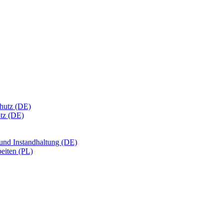
chutz (DE)
utz (DE)
 und Instandhaltung (DE)
eiten (PL)