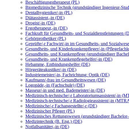
Beschäftigungstherapeut (PL)
Biomedizinische Technik (grundständiger Ingenieur-Stu
Dentalhygieniker/-in (PL)
Diätassistent,-in (DE)
Drogist/-in (DE)
Ergotherapeut,-in (DE)
Fachkraft für Gesundheits- und Sozialdienstleistungen (
Gehörprothetiker (PL)
Geprüfte/-r Fachwirt/-in im Gesundheits- und Sozialwes
Gesundheits- und Kinderkrankenpfleger/-in (Pflegefachl
Gesundheits- und Krankenpflege (grundständiger Bachel
Gesundheits- und Krankenpflegehelfer/-in (DE)
Hebamme, Entbindungshelfer (DE)
Hörgeräteakustiker/-in (DE)
Industriemeister/-in, Fachrichtung: Optik (DE)
Kaufmann/-frau im Gesundheitswesen (DE)
Logopäde,-in (Fachschule) (DE)
Masseur/-in und med. Bademeister/-in (DE)
Medizinisch-technische/-r Laboratoriumsassistent/-in 
Medizinisch-technische/-r Radiologieassistent/-in (MTR
Medizinische/-r Fachangestellte/-r (DE)
Medizinischer Pfleger (PL)
Medizinisches Rettungswesen (grundständiger Bachelor
Medizintechnik (B. Eng.) (DE)
Notfallsanitäter,-in (DE)