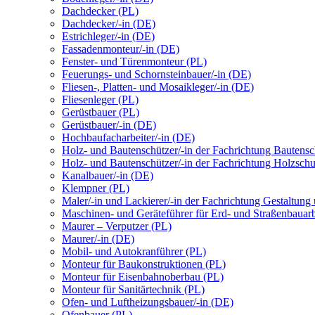
Dachdecker (PL)
Dachdecker/-in (DE)
Estrichleger/-in (DE)
Fassadenmonteur/-in (DE)
Fenster- und Türenmonteur (PL)
Feuerungs- und Schornsteinbauer/-in (DE)
Fliesen-, Platten- und Mosaikleger/-in (DE)
Fliesenleger (PL)
Gerüstbauer (PL)
Gerüstbauer/-in (DE)
Hochbaufacharbeiter/-in (DE)
Holz- und Bautenschützer/-in der Fachrichtung Bautens
Holz- und Bautenschützer/-in der Fachrichtung Holzsch
Kanalbauer/-in (DE)
Klempner (PL)
Maler/-in und Lackierer/-in der Fachrichtung Gestaltung
Maschinen- und Geräteführer für Erd- und Straßenbauarb
Maurer – Verputzer (PL)
Maurer/-in (DE)
Mobil- und Autokranführer (PL)
Monteur für Baukonstruktionen (PL)
Monteur für Eisenbahnoberbau (PL)
Monteur für Sanitärtechnik (PL)
Ofen- und Luftheizungsbauer/-in (DE)
Ofenbauer (PL)