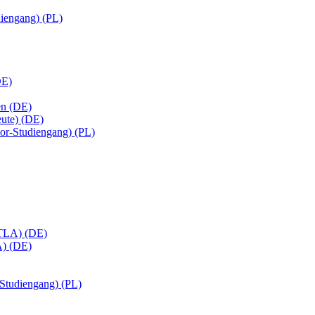
diengang) (PL)
DE)
en (DE)
eute) (DE)
or-Studiengang) (PL)
(MTLA) (DE)
A) (DE)
-Studiengang) (PL)