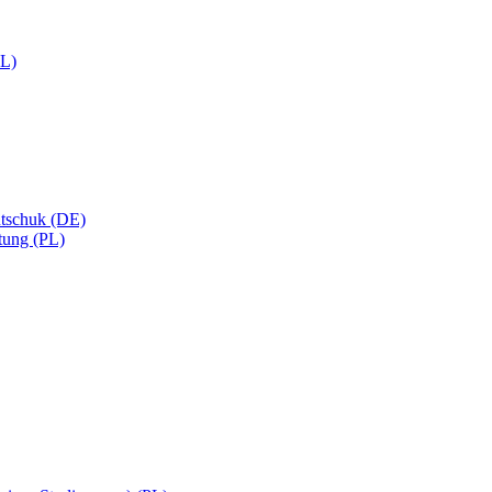
PL)
utschuk (DE)
tung (PL)