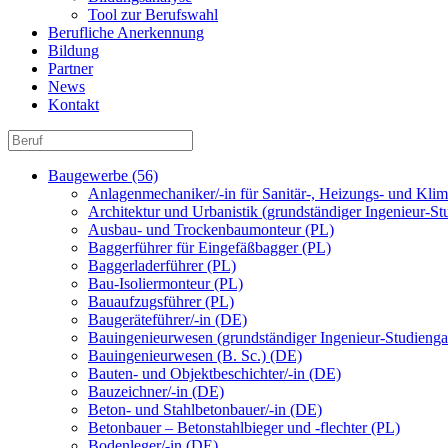
Tool zur Berufswahl
Berufliche Anerkennung
Bildung
Partner
News
Kontakt
Baugewerbe (56)
Anlagenmechaniker/-in für Sanitär-, Heizungs- und Kli
Architektur und Urbanistik (grundständiger Ingenieur-S
Ausbau- und Trockenbaumonteur (PL)
Baggerführer für Eingefäßbagger (PL)
Baggerladerführer (PL)
Bau-Isoliermonteur (PL)
Bauaufzugsführer (PL)
Baugeräteführer/-in (DE)
Bauingenieurwesen (grundständiger Ingenieur-Studienga
Bauingenieurwesen (B. Sc.) (DE)
Bauten- und Objektbeschichter/-in (DE)
Bauzeichner/-in (DE)
Beton- und Stahlbetonbauer/-in (DE)
Betonbauer – Betonstahlbieger und -flechter (PL)
Bodenleger/-in (DE)