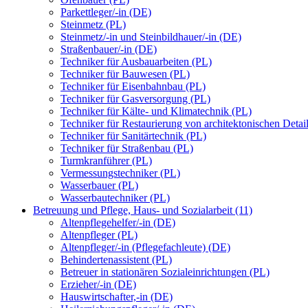
Parkettleger/-in (DE)
Steinmetz (PL)
Steinmetz/-in und Steinbildhauer/-in (DE)
Straßenbauer/-in (DE)
Techniker für Ausbauarbeiten (PL)
Techniker für Bauwesen (PL)
Techniker für Eisenbahnbau (PL)
Techniker für Gasversorgung (PL)
Techniker für Kälte- und Klimatechnik (PL)
Techniker für Restaurierung von architektonischen Detai
Techniker für Sanitärtechnik (PL)
Techniker für Straßenbau (PL)
Turmkranführer (PL)
Vermessungstechniker (PL)
Wasserbauer (PL)
Wasserbautechniker (PL)
Betreuung und Pflege, Haus- und Sozialarbeit (11)
Altenpflegehelfer/-in (DE)
Altenpfleger (PL)
Altenpfleger/-in (Pflegefachleute) (DE)
Behindertenassistent (PL)
Betreuer in stationären Sozialeinrichtungen (PL)
Erzieher/-in (DE)
Hauswirtschafter,-in (DE)