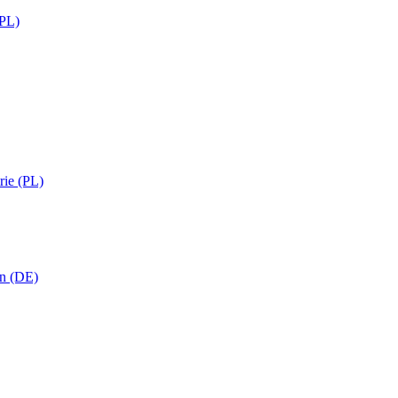
(PL)
rie (PL)
in (DE)