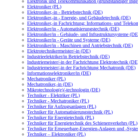
Elektronik und Telekommunikation (grundständiger Inge
Elektroniker (PL)
Elektroniker,-in - Betriebstechnik (DE)
Elektroniker,-in - Energie- und Gebäudetechnik (DE)
Elektroniker,-in Fachrichtung: Informations- und Telek
Elektroniker/in - Automatisierungstechnik (DE)
Elektroniker/in - Gebäude- und Infrastruktursysteme (DE
Elektroniker/in - Geräte und Systeme (DE)
Elektroniker/in - Maschinen und Antriebstechnik (DE)
Elektrotechnikermeister/-in (DE)
Industrieelektriker/in Betriebstechnik (DE)
Industriemeister/-in der Fachrichtung Elektrotechnik (DE
Industriemeister/-in der Fachrichtung Mechatronik (DE)
Informationselektroniker/in (DE)
Mechatroniker (PL)
Mechatroniker,-in (DE)
Mikrotechnolog(e)/-technologin (DE)
Techniker - Elektriker (PL)
Techniker - Mechatroniker (PL)
Techniker für Aufzugsanlagen (PL)
Techniker für Automatisierungstechnik (PL)
Techniker für Energietechnik (PL)
Techniker für Energietechnik des Schienenverkehrs (PL)
Techniker für Erneuerbare-Energien-Anlagen und -Syst
Techniker – Elektroniker (PL)