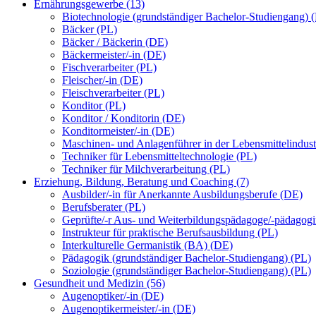
Ernährungsgewerbe (13)
Biotechnologie (grundständiger Bachelor-Studiengang) 
Bäcker (PL)
Bäcker / Bäckerin (DE)
Bäckermeister/-in (DE)
Fischverarbeiter (PL)
Fleischer/-in (DE)
Fleischverarbeiter (PL)
Konditor (PL)
Konditor / Konditorin (DE)
Konditormeister/-in (DE)
Maschinen- und Anlagenführer in der Lebensmittelindust
Techniker für Lebensmitteltechnologie (PL)
Techniker für Milchverarbeitung (PL)
Erziehung, Bildung, Beratung und Coaching (7)
Ausbilder/-in für Anerkannte Ausbildungsberufe (DE)
Berufsberater (PL)
Geprüfte/-r Aus- und Weiterbildungspädagoge/-pädagog
Instrukteur für praktische Berufsausbildung (PL)
Interkulturelle Germanistik (BA) (DE)
Pädagogik (grundständiger Bachelor-Studiengang) (PL)
Soziologie (grundständiger Bachelor-Studiengang) (PL)
Gesundheit und Medizin (56)
Augenoptiker/-in (DE)
Augenoptikermeister/-in (DE)