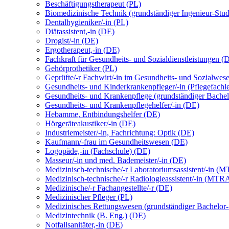
Beschäftigungstherapeut (PL)
Biomedizinische Technik (grundständiger Ingenieur-Stu
Dentalhygieniker/-in (PL)
Diätassistent,-in (DE)
Drogist/-in (DE)
Ergotherapeut,-in (DE)
Fachkraft für Gesundheits- und Sozialdienstleistungen (
Gehörprothetiker (PL)
Geprüfte/-r Fachwirt/-in im Gesundheits- und Sozialwes
Gesundheits- und Kinderkrankenpfleger/-in (Pflegefachl
Gesundheits- und Krankenpflege (grundständiger Bachel
Gesundheits- und Krankenpflegehelfer/-in (DE)
Hebamme, Entbindungshelfer (DE)
Hörgeräteakustiker/-in (DE)
Industriemeister/-in, Fachrichtung: Optik (DE)
Kaufmann/-frau im Gesundheitswesen (DE)
Logopäde,-in (Fachschule) (DE)
Masseur/-in und med. Bademeister/-in (DE)
Medizinisch-technische/-r Laboratoriumsassistent/-in 
Medizinisch-technische/-r Radiologieassistent/-in (MTR
Medizinische/-r Fachangestellte/-r (DE)
Medizinischer Pfleger (PL)
Medizinisches Rettungswesen (grundständiger Bachelor
Medizintechnik (B. Eng.) (DE)
Notfallsanitäter,-in (DE)