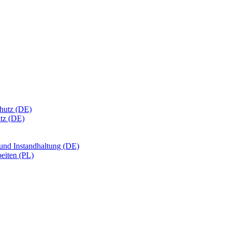
chutz (DE)
utz (DE)
 und Instandhaltung (DE)
eiten (PL)