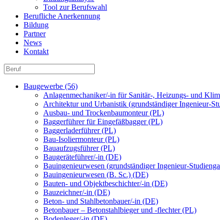
Tool zur Berufswahl
Berufliche Anerkennung
Bildung
Partner
News
Kontakt
Baugewerbe (56)
Anlagenmechaniker/-in für Sanitär-, Heizungs- und Kli
Architektur und Urbanistik (grundständiger Ingenieur-S
Ausbau- und Trockenbaumonteur (PL)
Baggerführer für Eingefäßbagger (PL)
Baggerladerführer (PL)
Bau-Isoliermonteur (PL)
Bauaufzugsführer (PL)
Baugeräteführer/-in (DE)
Bauingenieurwesen (grundständiger Ingenieur-Studienga
Bauingenieurwesen (B. Sc.) (DE)
Bauten- und Objektbeschichter/-in (DE)
Bauzeichner/-in (DE)
Beton- und Stahlbetonbauer/-in (DE)
Betonbauer – Betonstahlbieger und -flechter (PL)
Bodenleger/-in (DE)