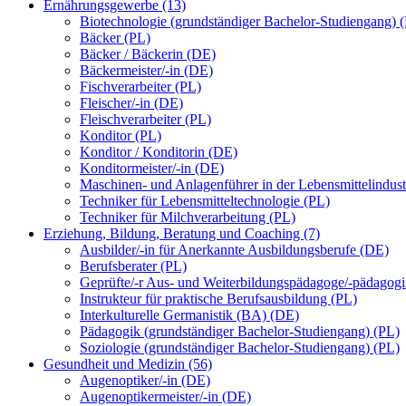
Ernährungsgewerbe (13)
Biotechnologie (grundständiger Bachelor-Studiengang) 
Bäcker (PL)
Bäcker / Bäckerin (DE)
Bäckermeister/-in (DE)
Fischverarbeiter (PL)
Fleischer/-in (DE)
Fleischverarbeiter (PL)
Konditor (PL)
Konditor / Konditorin (DE)
Konditormeister/-in (DE)
Maschinen- und Anlagenführer in der Lebensmittelindust
Techniker für Lebensmitteltechnologie (PL)
Techniker für Milchverarbeitung (PL)
Erziehung, Bildung, Beratung und Coaching (7)
Ausbilder/-in für Anerkannte Ausbildungsberufe (DE)
Berufsberater (PL)
Geprüfte/-r Aus- und Weiterbildungspädagoge/-pädagog
Instrukteur für praktische Berufsausbildung (PL)
Interkulturelle Germanistik (BA) (DE)
Pädagogik (grundständiger Bachelor-Studiengang) (PL)
Soziologie (grundständiger Bachelor-Studiengang) (PL)
Gesundheit und Medizin (56)
Augenoptiker/-in (DE)
Augenoptikermeister/-in (DE)