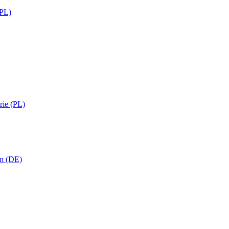
(PL)
rie (PL)
in (DE)