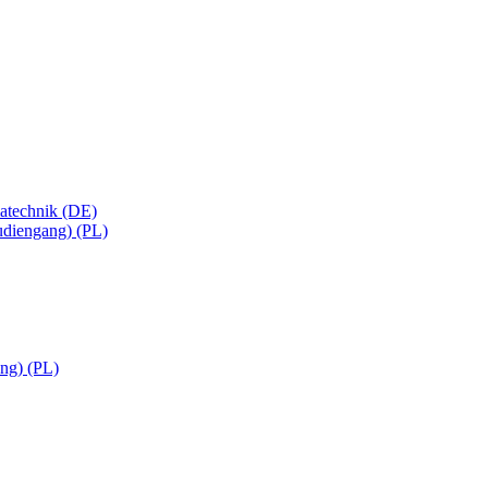
matechnik (DE)
tudiengang) (PL)
ng) (PL)