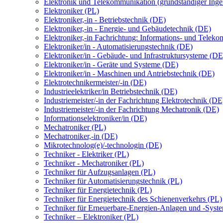
Elektronik und Telekommunikation (grundständiger Inge
Elektroniker (PL)
Elektroniker,-in - Betriebstechnik (DE)
Elektroniker,-in - Energie- und Gebäudetechnik (DE)
Elektroniker,-in Fachrichtung: Informations- und Telek
Elektroniker/in - Automatisierungstechnik (DE)
Elektroniker/in - Gebäude- und Infrastruktursysteme (DE
Elektroniker/in - Geräte und Systeme (DE)
Elektroniker/in - Maschinen und Antriebstechnik (DE)
Elektrotechnikermeister/-in (DE)
Industrieelektriker/in Betriebstechnik (DE)
Industriemeister/-in der Fachrichtung Elektrotechnik (DE
Industriemeister/-in der Fachrichtung Mechatronik (DE)
Informationselektroniker/in (DE)
Mechatroniker (PL)
Mechatroniker,-in (DE)
Mikrotechnolog(e)/-technologin (DE)
Techniker - Elektriker (PL)
Techniker - Mechatroniker (PL)
Techniker für Aufzugsanlagen (PL)
Techniker für Automatisierungstechnik (PL)
Techniker für Energietechnik (PL)
Techniker für Energietechnik des Schienenverkehrs (PL)
Techniker für Erneuerbare-Energien-Anlagen und -Syst
Techniker – Elektroniker (PL)