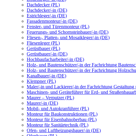
Dachdecker (PL)
Dachdecker/-in (DE)
Estrichleger/-in (DE)
Fassadenmonteur/-in (DE)
Fenster- und Türenmonteur (PL)
Feuerungs- und Schornsteinbauer/-in (DE)
Fliesen-, Platten- und Mosaikleger/-in (DE)
Fliesenleger (PL)
Gerüstbauer (PL)
Gerüstbauer/-in (DE)
Hochbaufacharbeiter/-in (DE)
Holz- und Bautenschützer/-in der Fachrichtung Bautens
Holz- und Bautenschützer/-in der Fachrichtung Holzsch
Kanalbauer/-in (DE)
Klempner (PL)
Maler/-in und Lackierer/-in der Fachrichtung Gestaltung
Maschinen- und Geräteführer für Erd- und Straßenbauarb
Maurer – Verputzer (PL)
Maurer/-in (DE)
Mobil- und Autokranführer (PL)
Monteur für Baukonstruktionen (PL)
Monteur für Eisenbahnoberbau (PL)
Monteur für Sanitärtechnik (PL)
Ofen- und Luftheizungsbauer/-in (DE)
Ofenbauer (PL)