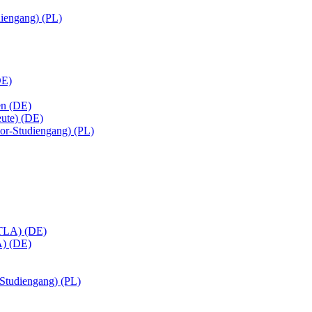
diengang) (PL)
DE)
en (DE)
eute) (DE)
or-Studiengang) (PL)
(MTLA) (DE)
A) (DE)
-Studiengang) (PL)