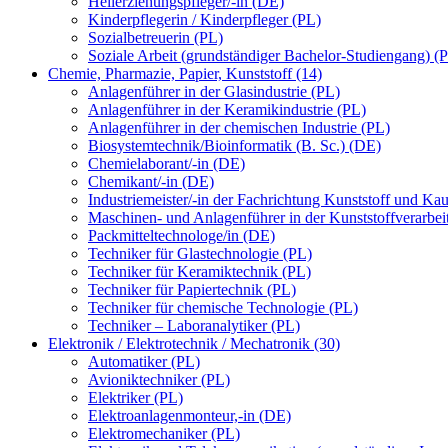
Heilerziehungspfleger/-in (DE)
Kinderpflegerin / Kinderpfleger (PL)
Sozialbetreuerin (PL)
Soziale Arbeit (grundständiger Bachelor-Studiengang) (
Chemie, Pharmazie, Papier, Kunststoff (14)
Anlagenführer in der Glasindustrie (PL)
Anlagenführer in der Keramikindustrie (PL)
Anlagenführer in der chemischen Industrie (PL)
Biosystemtechnik/Bioinformatik (B. Sc.) (DE)
Chemielaborant/-in (DE)
Chemikant/-in (DE)
Industriemeister/-in der Fachrichtung Kunststoff und Ka
Maschinen- und Anlagenführer in der Kunststoffverarbei
Packmitteltechnologe/in (DE)
Techniker für Glastechnologie (PL)
Techniker für Keramiktechnik (PL)
Techniker für Papiertechnik (PL)
Techniker für chemische Technologie (PL)
Techniker – Laboranalytiker (PL)
Elektronik / Elektrotechnik / Mechatronik (30)
Automatiker (PL)
Avioniktechniker (PL)
Elektriker (PL)
Elektroanlagenmonteur,-in (DE)
Elektromechaniker (PL)