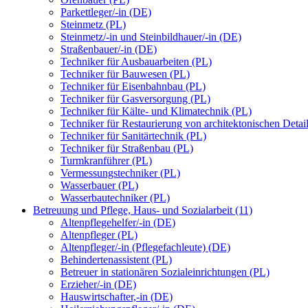
Parkettleger/-in (DE)
Steinmetz (PL)
Steinmetz/-in und Steinbildhauer/-in (DE)
Straßenbauer/-in (DE)
Techniker für Ausbauarbeiten (PL)
Techniker für Bauwesen (PL)
Techniker für Eisenbahnbau (PL)
Techniker für Gasversorgung (PL)
Techniker für Kälte- und Klimatechnik (PL)
Techniker für Restaurierung von architektonischen Detai
Techniker für Sanitärtechnik (PL)
Techniker für Straßenbau (PL)
Turmkranführer (PL)
Vermessungstechniker (PL)
Wasserbauer (PL)
Wasserbautechniker (PL)
Betreuung und Pflege, Haus- und Sozialarbeit (11)
Altenpflegehelfer/-in (DE)
Altenpfleger (PL)
Altenpfleger/-in (Pflegefachleute) (DE)
Behindertenassistent (PL)
Betreuer in stationären Sozialeinrichtungen (PL)
Erzieher/-in (DE)
Hauswirtschafter,-in (DE)