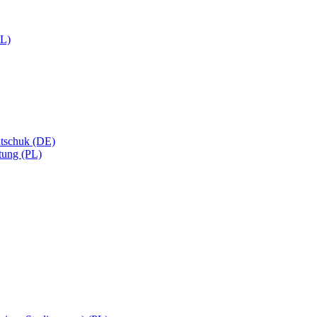
PL)
utschuk (DE)
tung (PL)