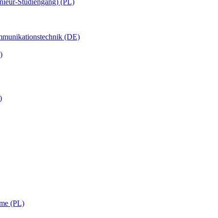
nieur-Studiengang) (PL)
ommunikationstechnik (DE)
)
)
eme (PL)