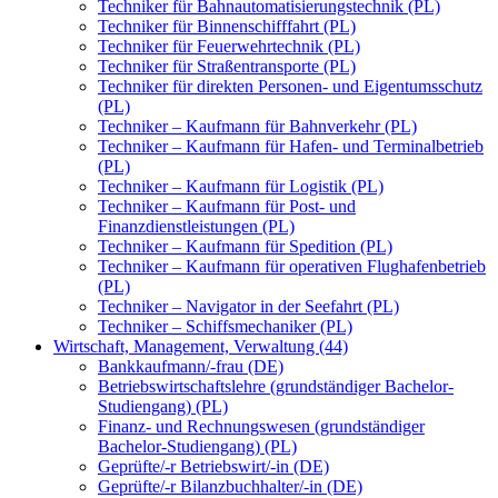
Techniker für Bahnautomatisierungstechnik (PL)
Techniker für Binnenschifffahrt (PL)
Techniker für Feuerwehrtechnik (PL)
Techniker für Straßentransporte (PL)
Techniker für direkten Personen- und Eigentumsschutz
(PL)
Techniker – Kaufmann für Bahnverkehr (PL)
Techniker – Kaufmann für Hafen- und Terminalbetrieb
(PL)
Techniker – Kaufmann für Logistik (PL)
Techniker – Kaufmann für Post- und
Finanzdienstleistungen (PL)
Techniker – Kaufmann für Spedition (PL)
Techniker – Kaufmann für operativen Flughafenbetrieb
(PL)
Techniker – Navigator in der Seefahrt (PL)
Techniker – Schiffsmechaniker (PL)
Wirtschaft, Management, Verwaltung (44)
Bankkaufmann/-frau (DE)
Betriebswirtschaftslehre (grundständiger Bachelor-
Studiengang) (PL)
Finanz- und Rechnungswesen (grundständiger
Bachelor-Studiengang) (PL)
Geprüfte/-r Betriebswirt/-in (DE)
Geprüfte/-r Bilanzbuchhalter/-in (DE)