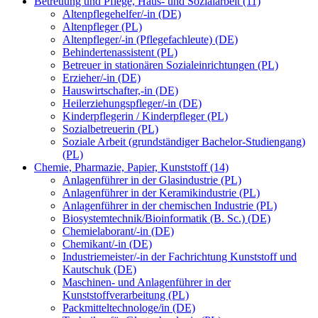
Betreuung und Pflege, Haus- und Sozialarbeit (11)
Altenpflegehelfer/-in (DE)
Altenpfleger (PL)
Altenpfleger/-in (Pflegefachleute) (DE)
Behindertenassistent (PL)
Betreuer in stationären Sozialeinrichtungen (PL)
Erzieher/-in (DE)
Hauswirtschafter,-in (DE)
Heilerziehungspfleger/-in (DE)
Kinderpflegerin / Kinderpfleger (PL)
Sozialbetreuerin (PL)
Soziale Arbeit (grundständiger Bachelor-Studiengang)
(PL)
Chemie, Pharmazie, Papier, Kunststoff (14)
Anlagenführer in der Glasindustrie (PL)
Anlagenführer in der Keramikindustrie (PL)
Anlagenführer in der chemischen Industrie (PL)
Biosystemtechnik/Bioinformatik (B. Sc.) (DE)
Chemielaborant/-in (DE)
Chemikant/-in (DE)
Industriemeister/-in der Fachrichtung Kunststoff und
Kautschuk (DE)
Maschinen- und Anlagenführer in der
Kunststoffverarbeitung (PL)
Packmitteltechnologe/in (DE)