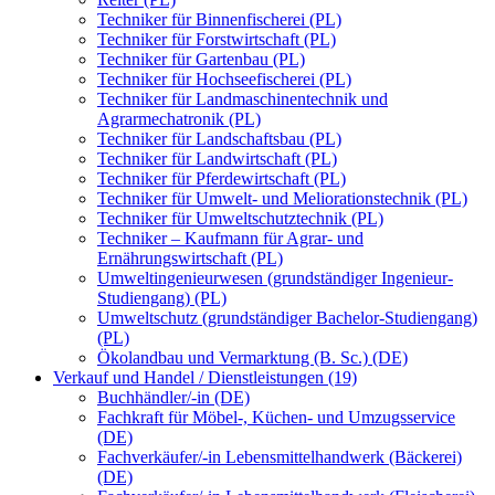
Techniker für Binnenfischerei (PL)
Techniker für Forstwirtschaft (PL)
Techniker für Gartenbau (PL)
Techniker für Hochseefischerei (PL)
Techniker für Landmaschinentechnik und
Agrarmechatronik (PL)
Techniker für Landschaftsbau (PL)
Techniker für Landwirtschaft (PL)
Techniker für Pferdewirtschaft (PL)
Techniker für Umwelt- und Meliorationstechnik (PL)
Techniker für Umweltschutztechnik (PL)
Techniker – Kaufmann für Agrar- und
Ernährungswirtschaft (PL)
Umweltingenieurwesen (grundständiger Ingenieur-
Studiengang) (PL)
Umweltschutz (grundständiger Bachelor-Studiengang)
(PL)
Ökolandbau und Vermarktung (B. Sc.) (DE)
Verkauf und Handel / Dienstleistungen (19)
Buchhändler/-in (DE)
Fachkraft für Möbel-, Küchen- und Umzugsservice
(DE)
Fachverkäufer/-in Lebensmittelhandwerk (Bäckerei)
(DE)