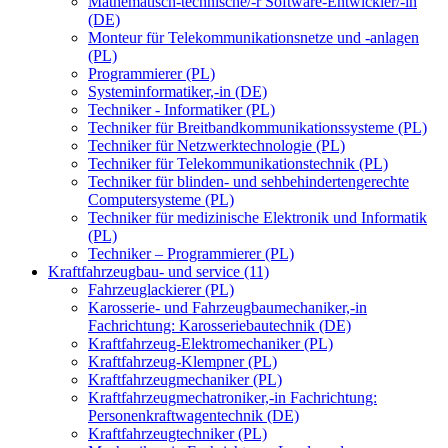
Mathematisch-technische/-r Software-Entwickler/-in
(DE)
Monteur für Telekommunikationsnetze und -anlagen
(PL)
Programmierer (PL)
Systeminformatiker,-in (DE)
Techniker - Informatiker (PL)
Techniker für Breitbandkommunikationssysteme (PL)
Techniker für Netzwerktechnologie (PL)
Techniker für Telekommunikationstechnik (PL)
Techniker für blinden- und sehbehindertengerechte
Computersysteme (PL)
Techniker für medizinische Elektronik und Informatik
(PL)
Techniker – Programmierer (PL)
Kraftfahrzeugbau- und service (11)
Fahrzeuglackierer (PL)
Karosserie- und Fahrzeugbaumechaniker,-in
Fachrichtung: Karosseriebautechnik (DE)
Kraftfahrzeug-Elektromechaniker (PL)
Kraftfahrzeug-Klempner (PL)
Kraftfahrzeugmechaniker (PL)
Kraftfahrzeugmechatroniker,-in Fachrichtung:
Personenkraftwagentechnik (DE)
Kraftfahrzeugtechniker (PL)