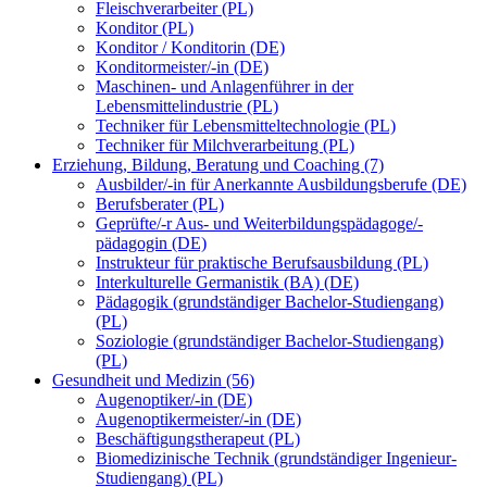
Fleischverarbeiter (PL)
Konditor (PL)
Konditor / Konditorin (DE)
Konditormeister/-in (DE)
Maschinen- und Anlagenführer in der
Lebensmittelindustrie (PL)
Techniker für Lebensmitteltechnologie (PL)
Techniker für Milchverarbeitung (PL)
Erziehung, Bildung, Beratung und Coaching (7)
Ausbilder/-in für Anerkannte Ausbildungsberufe (DE)
Berufsberater (PL)
Geprüfte/-r Aus- und Weiterbildungspädagoge/-
pädagogin (DE)
Instrukteur für praktische Berufsausbildung (PL)
Interkulturelle Germanistik (BA) (DE)
Pädagogik (grundständiger Bachelor-Studiengang)
(PL)
Soziologie (grundständiger Bachelor-Studiengang)
(PL)
Gesundheit und Medizin (56)
Augenoptiker/-in (DE)
Augenoptikermeister/-in (DE)
Beschäftigungstherapeut (PL)
Biomedizinische Technik (grundständiger Ingenieur-
Studiengang) (PL)