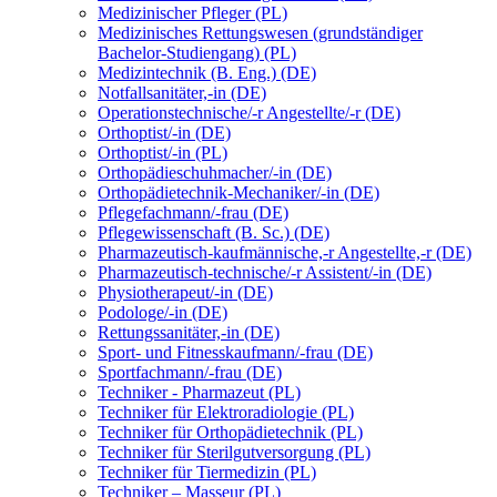
Medizinischer Pfleger (PL)
Medizinisches Rettungswesen (grundständiger
Bachelor-Studiengang) (PL)
Medizintechnik (B. Eng.) (DE)
Notfallsanitäter,-in (DE)
Operationstechnische/-r Angestellte/-r (DE)
Orthoptist/-in (DE)
Orthoptist/-in (PL)
Orthopädieschuhmacher/-in (DE)
Orthopädietechnik-Mechaniker/-in (DE)
Pflegefachmann/-frau (DE)
Pflegewissenschaft (B. Sc.) (DE)
Pharmazeutisch-kaufmännische,-r Angestellte,-r (DE)
Pharmazeutisch-technische/-r Assistent/-in (DE)
Physiotherapeut/-in (DE)
Podologe/-in (DE)
Rettungssanitäter,-in (DE)
Sport- und Fitnesskaufmann/-frau (DE)
Sportfachmann/-frau (DE)
Techniker - Pharmazeut (PL)
Techniker für Elektroradiologie (PL)
Techniker für Orthopädietechnik (PL)
Techniker für Sterilgutversorgung (PL)
Techniker für Tiermedizin (PL)
Techniker – Masseur (PL)