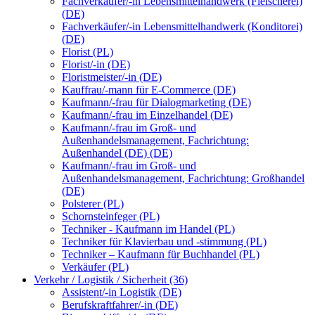
Fachverkäufer/-in Lebensmittelhandwerk (Fleischerei)
(DE)
Fachverkäufer/-in Lebensmittelhandwerk (Konditorei)
(DE)
Florist (PL)
Florist/-in (DE)
Floristmeister/-in (DE)
Kauffrau/-mann für E-Commerce (DE)
Kaufmann/-frau für Dialogmarketing (DE)
Kaufmann/-frau im Einzelhandel (DE)
Kaufmann/-frau im Groß- und
Außenhandelsmanagement, Fachrichtung:
Außenhandel (DE) (DE)
Kaufmann/-frau im Groß- und
Außenhandelsmanagement, Fachrichtung: Großhandel
(DE)
Polsterer (PL)
Schornsteinfeger (PL)
Techniker - Kaufmann im Handel (PL)
Techniker für Klavierbau und -stimmung (PL)
Techniker – Kaufmann für Buchhandel (PL)
Verkäufer (PL)
Verkehr / Logistik / Sicherheit (36)
Assistent/-in Logistik (DE)
Berufskraftfahrer/-in (DE)