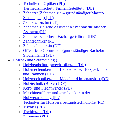
Techniker – Optiker (PL)
Tiermedizinische/-r Fachangestellte/-r (DE)
Zahnarzt (Zahnmedizin – grundständiger Master-
Studiengang) (PL)
Zahnarzt,-ärztin (DE)
Zahnmedizinische Assistentin / zahnmedizinischer
Assistent (PL)
Zahnmedizinische/-r Fachangestellte/-r (DE)
Zahntechniker (PL)
Zahntechniker,-in (DE)
Öffentliche Gesundheit (grundständiger Bachelor-
Studiengang) (PL)
Holzbe- und verarbeitung (11)
Holzbearbeitungsmechaniker/-in (DE)
Holzmechaniker/-in – Bauelemente, Holzpackmittel
und Rahmen (DE)
Holzmechaniker/-in – Möbel und Innenausbau (DE)
Holztechnik (B. Sc.) (DE)
Korb- und Flechtwerker (PL)
Maschinenführer und -mechaniker in der
Holzverarbeitung (PL)
Techniker für Holzverarbeitungstechnologie (PL)
Tischler (PL)
Tischler/-in (DE)
Zimmerer (PL)