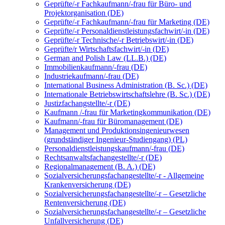
Geprüfte/-r Fachkaufmann/-frau für Büro- und
Projektorganisation (DE)
Geprüfte/-r Fachkaufmann/-frau für Marketing (DE)
Geprüfte/-r Personaldienstleistungsfachwirt/-in (DE)
Geprüfte/-r Technische/-r Betriebswirt/-in (DE)
Geprüfte/r Wirtschaftsfachwirt/-in (DE)
German and Polish Law (LL.B.) (DE)
Immobilienkaufmann/-frau (DE)
Industriekaufmann/-frau (DE)
International Business Administration (B. Sc.) (DE)
Internationale Betriebswirtschaftslehre (B. Sc.) (DE)
Justizfachangstellte/-r (DE)
Kaufmann /-frau für Marketingkommunikation (DE)
Kaufmann/-frau für Büromanagement (DE)
Management und Produktionsingenieurwesen
(grundständiger Ingenieur-Studiengang) (PL)
Personaldienstleistungskaufmann/-frau (DE)
Rechtsanwaltsfachangestellte/-r (DE)
Regionalmanagement (B. A.) (DE)
Sozialversicherungsfachangestellte/-r - Allgemeine
Krankenversicherung (DE)
Sozialversicherungsfachangestellte/-r – Gesetzliche
Rentenversicherung (DE)
Sozialversicherungsfachangestellte/-r – Gesetzliche
Unfallversicherung (DE)