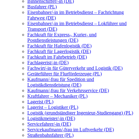
Binnenschiffer/-in (DE)
Busfahrer (PL)
Eisenbahner/-in im Betriebsdienst – Fachrichtung
Fahrweg (DE)
Eisenbahner/-in im Betriebsdienst – Lokführer und
Transport (DE)
Fachkraft für Express-, Kurier- und
Postdienstleistungen (DE)
Fachkraft für Hafenlogistik (DE)
Fachkraft für Lagerlogistik (DE)
Fachkraft im Fahrbetrieb (DE)
Fachlagerist/-in (DE)
Fachwirt/-in für Güterverkehr und Logistik (DE)
Geräteführer für Flurförderzeuge (PL)
Kaufmann/-frau für Spedition und
Logistikdienstleistung (DE)
Kaufmann/-frau für Verkehrsservice (DE)
Kraftfahrer – Mechaniker (PL)
Lagerist (PL)
Lagerist – Logistiker (PL)
Logistik (grundständiger Ingenieur-Studiengang) (PL)
Logistikmeister/-in (DE)
Servicefahrer/-in (DE)
Servicekaufmann/-frau im Luftverkehr (DE)
Straßenbahnfahrer (PL)