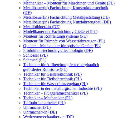
Mechaniker – Monteur für Maschinen und Geräte (PL)
Metallbauer(in) Fachrichtung Konstruktionstechnik
(DE)
Metallbauer(in) Fachrichtung Metallgestaltung (DE)
Metallbauer(in) Fachrichtung Nutzfahrzeugbau (DE)
Metallbildner/-in (DE)
Modellbauer der Fachrichtung Gießerei (PL)
Monteur für Rohrleitungssysteme (PL)
Monteur für Rümpfe von Wasserfahrzeugen (PL)
Optiker – Mechaniker für optische Geräte (PL)
Produktionstechnologe/-technologin (DE)
Schlosser (PL)
Schmied (PL)
Techniker für Aufbereitung fester bergbaulich
geförderter Rohstoffe (PL)
Techniker für Gießereitechnik (PL)
Techniker für Tiefbohrtechnik (PL)
Techniker für Wasserfahrzeugbau (PL)
Techniker in der metallurgischen Industrie (PL)
Techniker – Fluggerätmechaniker (PL)
Techniker – Mechaniker (PL)
Tiefbohrfacharbeiter (PL)
Uhrmacher (PL)
Uhrmacher/-in (DE)
Werkzeugmechaniker,-in (DE)