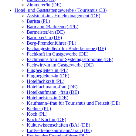
Zimmerer/in (DE)
Hotel- und Gaststättengewerbe / Tourismus (33)
Assistent,-in - Hotelmanagement (DE)
Barista (PL)
Barmann (Barkeeper) (PL)
Barmeister/-in (DE)
Barmixer/-in (DE)
Berg-Fremdenführer (PL)
Fachangestellte/-r für Bäderbetriebe (DE)
Fachkraft im Gastgewerbe (DE)
Fachmann/-frau für Systemgastronomie (DE)
Fachwirt/-in im Gastgewerbe (DE)
Flugbegleiter/-in (PL)
Flugbegleiter/-in (DE)
Hotelfachkraft (PL)
Hotelfachmann,-frau (DE)
Hotelkaufmann, -frau (DE)
Hotelmeister/-in (DE)
Kaufmann/-frau für Tourismus und Freizeit (DE)
Kellner (PL)
Koch (PL)
Koch / Köchin (DE)
Kulturwissenschaften (BA) (DE)
Luftverkehrskaufmann/-frau (DE)
Regionaler Fremdenführer (PL)