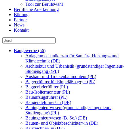
Tool zur Berufswahl
Berufliche Anerkennung
Bildung
Partner
News
Kontakt
Baugewerbe (56)
Anlagenmechaniker/-in für Sanitär-, Heizungs- und
Klimatechnik (DE)
Architektur und Urbanistik (grundständiger Ingenieur-
Studiengang) (PL)
Ausbau- und Trockenbaumonteur (PL)
Baggerführer für Eingefäßbagger (PL)
Baggerladerführer (PL)
Bau-Isoliermonteur (PL)
Bauaufzugsführer (PL)
Baugeräteführer/-in (DE)
Bauingenieurwesen (grundständiger Ingenieur-
Studiengang) (PL)
Bauingenieurwesen (B. Sc.) (DE)
Bauten- und Objektbeschichter/-in (DE)
Bauzeichner/-in (DE)