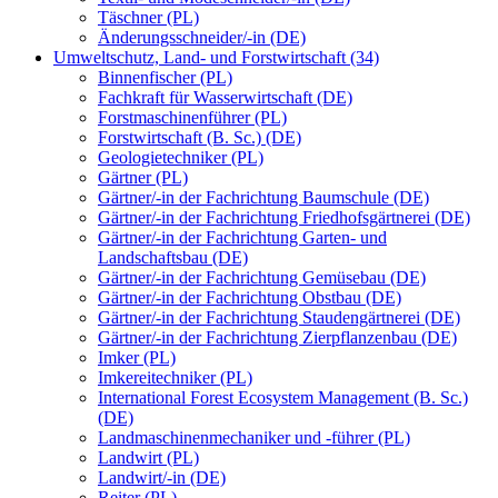
Täschner (PL)
Änderungsschneider/-in (DE)
Umweltschutz, Land- und Forstwirtschaft (34)
Binnenfischer (PL)
Fachkraft für Wasserwirtschaft (DE)
Forstmaschinenführer (PL)
Forstwirtschaft (B. Sc.) (DE)
Geologietechniker (PL)
Gärtner (PL)
Gärtner/-in der Fachrichtung Baumschule (DE)
Gärtner/-in der Fachrichtung Friedhofsgärtnerei (DE)
Gärtner/-in der Fachrichtung Garten- und
Landschaftsbau (DE)
Gärtner/-in der Fachrichtung Gemüsebau (DE)
Gärtner/-in der Fachrichtung Obstbau (DE)
Gärtner/-in der Fachrichtung Staudengärtnerei (DE)
Gärtner/-in der Fachrichtung Zierpflanzenbau (DE)
Imker (PL)
Imkereitechniker (PL)
International Forest Ecosystem Management (B. Sc.)
(DE)
Landmaschinenmechaniker und -führer (PL)
Landwirt (PL)
Landwirt/-in (DE)
Reiter (PL)