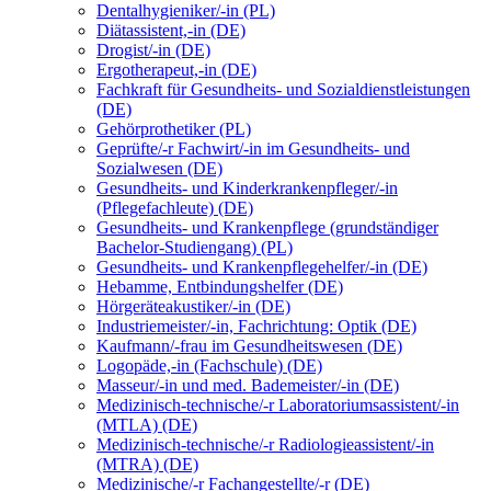
Dentalhygieniker/-in (PL)
Diätassistent,-in (DE)
Drogist/-in (DE)
Ergotherapeut,-in (DE)
Fachkraft für Gesundheits- und Sozialdienstleistungen
(DE)
Gehörprothetiker (PL)
Geprüfte/-r Fachwirt/-in im Gesundheits- und
Sozialwesen (DE)
Gesundheits- und Kinderkrankenpfleger/-in
(Pflegefachleute) (DE)
Gesundheits- und Krankenpflege (grundständiger
Bachelor-Studiengang) (PL)
Gesundheits- und Krankenpflegehelfer/-in (DE)
Hebamme, Entbindungshelfer (DE)
Hörgeräteakustiker/-in (DE)
Industriemeister/-in, Fachrichtung: Optik (DE)
Kaufmann/-frau im Gesundheitswesen (DE)
Logopäde,-in (Fachschule) (DE)
Masseur/-in und med. Bademeister/-in (DE)
Medizinisch-technische/-r Laboratoriumsassistent/-in
(MTLA) (DE)
Medizinisch-technische/-r Radiologieassistent/-in
(MTRA) (DE)
Medizinische/-r Fachangestellte/-r (DE)