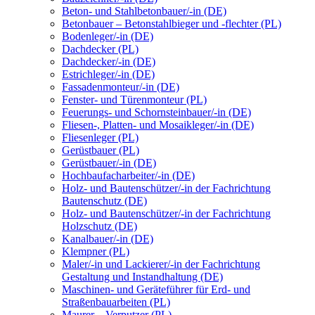
Beton- und Stahlbetonbauer/-in (DE)
Betonbauer – Betonstahlbieger und -flechter (PL)
Bodenleger/-in (DE)
Dachdecker (PL)
Dachdecker/-in (DE)
Estrichleger/-in (DE)
Fassadenmonteur/-in (DE)
Fenster- und Türenmonteur (PL)
Feuerungs- und Schornsteinbauer/-in (DE)
Fliesen-, Platten- und Mosaikleger/-in (DE)
Fliesenleger (PL)
Gerüstbauer (PL)
Gerüstbauer/-in (DE)
Hochbaufacharbeiter/-in (DE)
Holz- und Bautenschützer/-in der Fachrichtung
Bautenschutz (DE)
Holz- und Bautenschützer/-in der Fachrichtung
Holzschutz (DE)
Kanalbauer/-in (DE)
Klempner (PL)
Maler/-in und Lackierer/-in der Fachrichtung
Gestaltung und Instandhaltung (DE)
Maschinen- und Geräteführer für Erd- und
Straßenbauarbeiten (PL)
Maurer – Verputzer (PL)