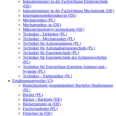
Industriemeister/-in der Fachrichtung Elektrotechnik
(DE)
Industriemeister/-in der Fachrichtung Mechatronik (DE)
Informationselektroniker/in (DE)
Mechatroniker (PL)
Mechatroniker,-in (DE)
Mikrotechnolog(e)/-technologin (DE)
Techniker - Elektriker (PL)
Techniker - Mechatroniker (PL)
Techniker für Aufzugsanlagen (PL)
Techniker für Automatisierungstechnik (PL)
Techniker für Energietechnik (PL)
Techniker für Energietechnik des Schienenverkehrs
(PL)
Techniker für Erneuerbare-Energien-Anlagen und -
Systeme (PL)
Techniker – Elektroniker (PL)
Ernährungsgewerbe (13)
Biotechnologie (grundständiger Bachelor-Studiengang)
(PL)
Bäcker (PL)
Bäcker / Bäckerin (DE)
Bäckermeister/-in (DE)
Fischverarbeiter (PL)
Fleischer/-in (DE)