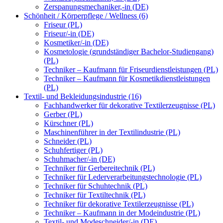
Zerspanungsmechaniker,-in (DE)
Schönheit / Körperpflege / Wellness (6)
Friseur (PL)
Friseur/-in (DE)
Kosmetiker/-in (DE)
Kosmetologie (grundständiger Bachelor-Studiengang)
(PL)
Techniker – Kaufmann für Friseurdienstleistungen (PL)
Techniker – Kaufmann für Kosmetikdienstleistungen
(PL)
Textil- und Bekleidungsindustrie (16)
Fachhandwerker für dekorative Textilerzeugnisse (PL)
Gerber (PL)
Kürschner (PL)
Maschinenführer in der Textilindustrie (PL)
Schneider (PL)
Schuhfertiger (PL)
Schuhmacher/-in (DE)
Techniker für Gerbereitechnik (PL)
Techniker für Lederverarbeitungstechnologie (PL)
Techniker für Schuhtechnik (PL)
Techniker für Textiltechnik (PL)
Techniker für dekorative Textilerzeugnisse (PL)
Techniker – Kaufmann in der Modeindustrie (PL)
Textil- und Modeschneider/-in (DE)