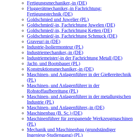
Fertigungsmechaniker,-in (DE)
Fluggerätmechaniker,-in Fachrichtung:
Fertigungstechnik (DE)
Goldschmied und Juwelier (PL)
Goldschmied/-in, Fachrichtung Juwelen (DE)
Goldschmied/-in, Fachrichtung Ketten (DE)
Goldschmied/-in, Fachrichtung Schmuck (DE)
Graveur/-in (DE)
Industrie-Isoliermonteur (PL)
Industriemechaniker,-in (DE)
Industriemeister/-in der Fachrichtung Metall (DE)
Jacht- und Bootsbauer (PL)
Konstruktionsmechaniker,-in (DE)
Maschinen- und Anlagenführer in der Gießereitechnik
(PL)
Maschinen- und Anlagenführer in der
Rohstoffaufbereitung (PL)
Maschinen- und Anlagenführer in der metallurgischen
Industrie (PL)
Maschinen- und Anlagenführer,-in (DE)
Maschinenbau (B. Sc.) (DE)
Maschinenführer für zerspanende Werkzeugmaschinen
(PL)
Mechanik und Maschinenbau (grundständiger
Ingenieur-Studiengang) (PL)