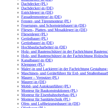
Dachdecker (PL)
Dachdecker/-in (DE)
Estrichleger/-in (DE)
Fassadenmonteur/-in (DE)
Fenster- und Türenmonteur (PL)
Feuerungs- und Schornsteinbauer/-in (DE)
Fliesen-, Platten- und Mosaikleger/-in (DE)
Fliesenleger (PL)
Gerüstbauer (PL)
Gerüstbauer/-in (DE)
Hochbaufacharbeiter/-in (DE)
Holz- und Bautenschützer/-in der Fachrichtung Bautens
Holz- und Bautenschützer/-in der Fachrichtung Holzsch
Kanalbauer/-in (DE)
Klempner (PL)
Maler/-in und Lackierer/-in der Fachrichtung Gestaltung
Maschinen- und Geräteführer für Erd- und Straßenbauarb
Maurer – Verputzer (PL)
Maurer/-in (DE)
Mobil- und Autokranführer (PL)
Monteur für Baukonstruktionen (PL)
Monteur für Eisenbahnoberbau (PL)
Monteur für Sanitärtechnik (PL)
Ofen- und Luftheizungsbauer/-in (DE)
Ofenbauer (PL)