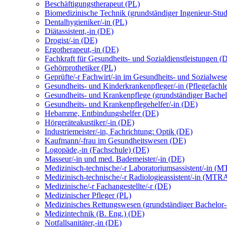
Beschäftigungstherapeut (PL)
Biomedizinische Technik (grundständiger Ingenieur-Stu
Dentalhygieniker/-in (PL)
Diätassistent,-in (DE)
Drogist/-in (DE)
Ergotherapeut,-in (DE)
Fachkraft für Gesundheits- und Sozialdienstleistungen (
Gehörprothetiker (PL)
Geprüfte/-r Fachwirt/-in im Gesundheits- und Sozialwes
Gesundheits- und Kinderkrankenpfleger/-in (Pflegefachl
Gesundheits- und Krankenpflege (grundständiger Bachel
Gesundheits- und Krankenpflegehelfer/-in (DE)
Hebamme, Entbindungshelfer (DE)
Hörgeräteakustiker/-in (DE)
Industriemeister/-in, Fachrichtung: Optik (DE)
Kaufmann/-frau im Gesundheitswesen (DE)
Logopäde,-in (Fachschule) (DE)
Masseur/-in und med. Bademeister/-in (DE)
Medizinisch-technische/-r Laboratoriumsassistent/-in 
Medizinisch-technische/-r Radiologieassistent/-in (MTR
Medizinische/-r Fachangestellte/-r (DE)
Medizinischer Pfleger (PL)
Medizinisches Rettungswesen (grundständiger Bachelor
Medizintechnik (B. Eng.) (DE)
Notfallsanitäter,-in (DE)