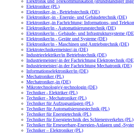
Elektronik und Telekommunikation (grundständiger Inge
Elektroniker (PL)
Elektroniker,-in - Betriebstechnik (DE)
Elektroniker,-in - Energie- und Gebäudetechnik (DE)
Elektroniker,-in Fachrichtung: Informations- und Telek
Elektroniker/in - Automatisierungstechnik (DE)
Elektroniker/in - Gebäude- und Infrastruktursysteme (DE
Elektroniker/in - Geräte und Systeme (DE)
Elektroniker/in - Maschinen und Antriebstechnik (DE)
Elektrotechnikermeister/-in (DE)
Industrieelektriker/in Betriebstechnik (DE)
Industriemeister/-in der Fachrichtung Elektrotechnik (DE
Industriemeister/-in der Fachrichtung Mechatronik (DE)
Informationselektroniker/in (DE)
Mechatroniker (PL)
Mechatroniker,-in (DE)
Mikrotechnolog(e)/-technologin (DE)
Techniker - Elektriker (PL)
Techniker - Mechatroniker (PL)
Techniker für Aufzugsanlagen (PL)
Techniker für Automatisierungstechnik (PL)
Techniker für Energietechnik (PL)
Techniker für Energietechnik des Schienenverkehrs (PL)
Techniker für Erneuerbare-Energien-Anlagen und -Syst
Techniker – Elektroniker (PL)