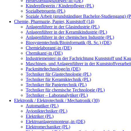
Heilerziehungspfleger/-in (DE)
Kinderpflegerin / Kinderpfleger (PL)
Sozialbetreuerin (PL)
Soziale Arbeit (grundständiger Bachelor-Studiengang) (
Chemie, Pharmazie, Papier, Kunststoff (14)
Anlagenführer in der Glasindustrie (PL)
Anlagenführer in der Keramikindustrie (PL)
Anlagenführer in der chemischen Industrie (PL)
Biosystemtechnik/Bioinformatik (B. Sc.) (DE)
Chemielaborant/-in (DE)
Chemikant/-in (DE)
Industriemeister/-in der Fachrichtung Kunststoff und Ka
Maschinen- und Anlagenführer in der Kunststoffverarbei
Packmitteltechnologe/in (DE)
Techniker für Glastechnologie (PL)
Techniker für Keramiktechnik (PL)
Techniker für Papiertechnik (PL)
Techniker für chemische Technologie (PL)
Techniker – Laboranalytiker (PL)
Elektronik / Elektrotechnik / Mechatronik (30)
Automatiker (PL)
Avioniktechniker (PL)
Elektriker (PL)
Elektroanlagenmonteur,-in (DE)
Elektromechaniker (PL)