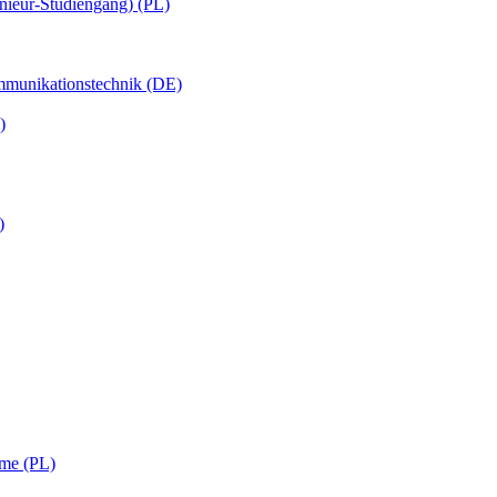
nieur-Studiengang) (PL)
ommunikationstechnik (DE)
)
)
eme (PL)