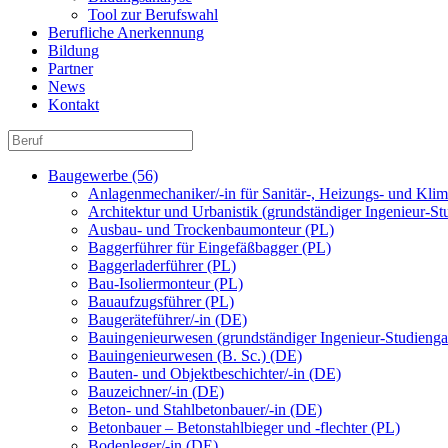
Tool zur Berufswahl
Berufliche Anerkennung
Bildung
Partner
News
Kontakt
Baugewerbe (56)
Anlagenmechaniker/-in für Sanitär-, Heizungs- und Kli
Architektur und Urbanistik (grundständiger Ingenieur-S
Ausbau- und Trockenbaumonteur (PL)
Baggerführer für Eingefäßbagger (PL)
Baggerladerführer (PL)
Bau-Isoliermonteur (PL)
Bauaufzugsführer (PL)
Baugeräteführer/-in (DE)
Bauingenieurwesen (grundständiger Ingenieur-Studienga
Bauingenieurwesen (B. Sc.) (DE)
Bauten- und Objektbeschichter/-in (DE)
Bauzeichner/-in (DE)
Beton- und Stahlbetonbauer/-in (DE)
Betonbauer – Betonstahlbieger und -flechter (PL)
Bodenleger/-in (DE)