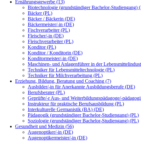
Ernährungsgewerbe (13)
Biotechnologie (grundständiger Bachelor-Studiengang) 
Bäcker (PL)
Bäcker / Bäckerin (DE)
Bäckermeister/-in (DE)
Fischverarbeiter (PL)
Fleischer/-in (DE)
Fleischverarbeiter (PL)
Konditor (PL)
Konditor / Konditorin (DE)
Konditormeister/-in (DE)
Maschinen- und Anlagenführer in der Lebensmittelindust
Techniker für Lebensmitteltechnologie (PL)
Techniker für Milchverarbeitung (PL)
Erziehung, Bildung, Beratung und Coaching (7)
Ausbilder/-in für Anerkannte Ausbildungsberufe (DE)
Berufsberater (PL)
Geprüfte/-r Aus- und Weiterbildungspädagoge/-pädagog
Instrukteur für praktische Berufsausbildung (PL)
Interkulturelle Germanistik (BA) (DE)
Pädagogik (grundständiger Bachelor-Studiengang) (PL)
Soziologie (grundständiger Bachelor-Studiengang) (PL)
Gesundheit und Medizin (56)
Augenoptiker/-in (DE)
Augenoptikermeister/-in (DE)