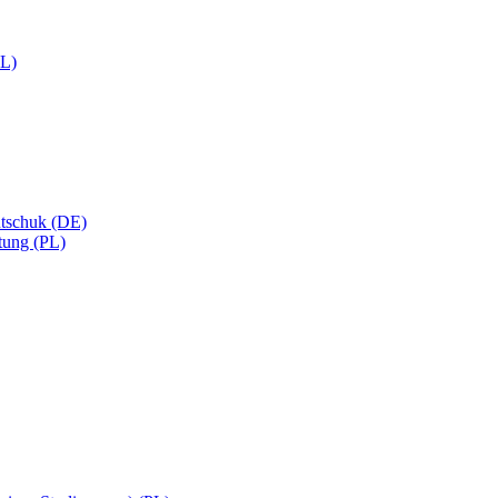
PL)
utschuk (DE)
tung (PL)