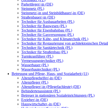
Parkettleger/-in (DE)
Steinmetz (PL)
Steinmetz/-in und Steinbildhauer/-in (DE)
Straßenbauer/-in (DE)
Techniker für Ausbauarbeiten (PL)
Techniker für Bauwesen (PL)
Techniker für Eisenbahnbau (PL)
Techniker für Gasversorgung (PL)
Techniker für Kälte- und Klimatechnik (PL)
Techniker für Restaurierung von architektonischen Detai
Techniker für Sanitärtechnik (PL)
Techniker für Straßenbau (PL)
Turmkranführer (PL)
Vermessungstechniker (PL)
Wasserbauer (PL)
Wasserbautechniker (PL)
Betreuung und Pflege, Haus- und Sozialarbeit (11)
Altenpflegehelfer/-in (DE)
Altenpfleger (PL)
Altenpfleger/-in (Pflegefachleute) (DE)
Behindertenassistent (PL)
Betreuer in stationären Sozialeinrichtungen (PL)
Erzieher/-in (DE)
Hauswirtschafter,-in (DE)