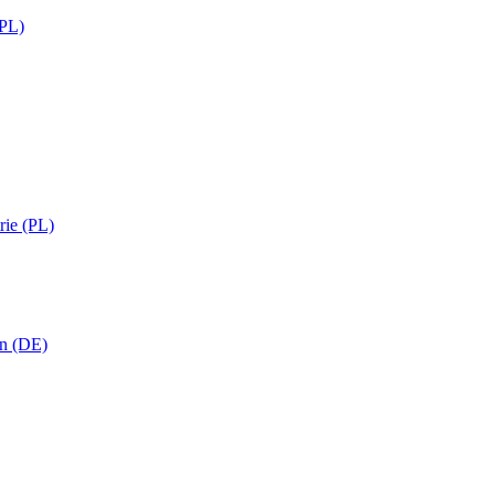
(PL)
rie (PL)
in (DE)