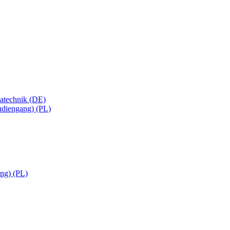
matechnik (DE)
tudiengang) (PL)
ng) (PL)