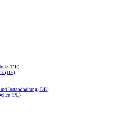
chutz (DE)
utz (DE)
 und Instandhaltung (DE)
eiten (PL)