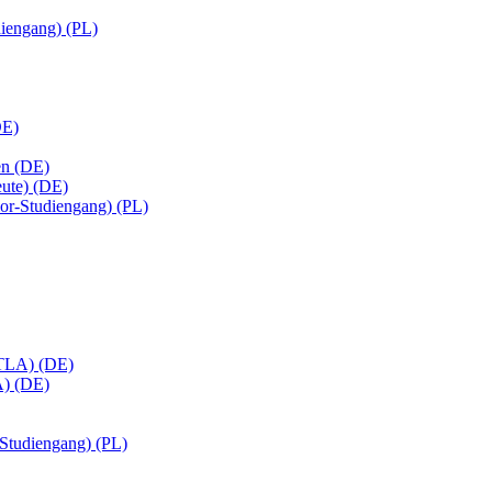
diengang) (PL)
DE)
en (DE)
eute) (DE)
or-Studiengang) (PL)
(MTLA) (DE)
A) (DE)
-Studiengang) (PL)